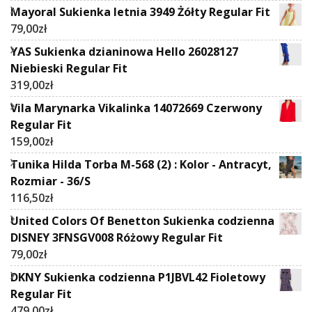
Mayoral Sukienka letnia 3949 Żółty Regular Fit
79,00
zł
YAS Sukienka dzianinowa Hello 26028127
Niebieski Regular Fit
319,00
zł
Vila Marynarka Vikalinka 14072669 Czerwony
Regular Fit
159,00
zł
Tunika Hilda Torba M-568 (2) : Kolor - Antracyt,
Rozmiar - 36/S
116,50
zł
United Colors Of Benetton Sukienka codzienna
DISNEY 3FNSGV008 Różowy Regular Fit
79,00
zł
DKNY Sukienka codzienna P1JBVL42 Fioletowy
Regular Fit
479,00
zł