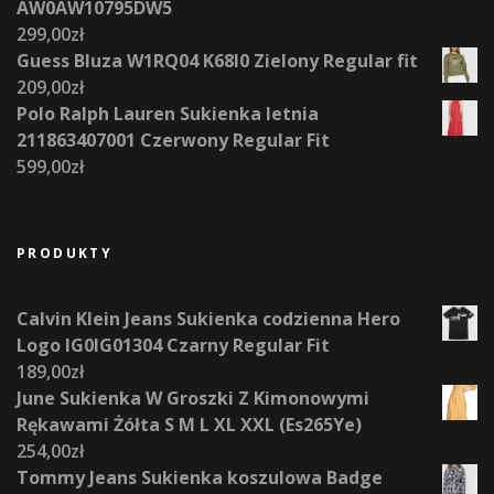
AW0AW10795DW5
299,00
zł
Guess Bluza W1RQ04 K68I0 Zielony Regular fit
209,00
zł
Polo Ralph Lauren Sukienka letnia
211863407001 Czerwony Regular Fit
599,00
zł
PRODUKTY
Calvin Klein Jeans Sukienka codzienna Hero
Logo IG0IG01304 Czarny Regular Fit
189,00
zł
June Sukienka W Groszki Z Kimonowymi
Rękawami Żółta S M L XL XXL (Es265Ye)
254,00
zł
Tommy Jeans Sukienka koszulowa Badge