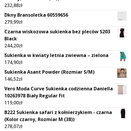
232,88
zł
Dkny Bransoletka 60559656
279,99
zł
Czarna wiskozowa sukienka bez pleców S203
Black
244,20
zł
Sukienka w kwiaty letnia zwiewna – zielona
174,90
zł
Sukienka Asant Powder (Rozmiar S/M)
146,52
zł
Vero Moda Curve Sukienka codzienna Daniella
10263978 Biały Regular Fit
119,00
zł
B222 Sukienka safari z kołnierzykiem - czarna
(Kolor czarny, Rozmiar M (38))
278,07
zł