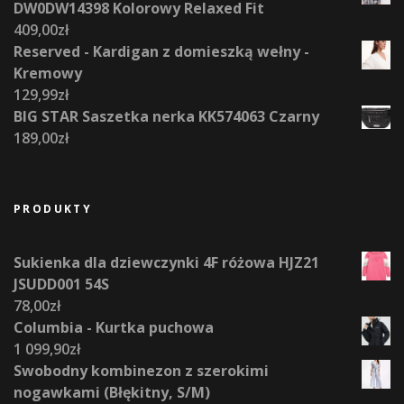
DW0DW14398 Kolorowy Relaxed Fit
409,00
zł
Reserved - Kardigan z domieszką wełny -
Kremowy
129,99
zł
BIG STAR Saszetka nerka KK574063 Czarny
189,00
zł
PRODUKTY
Sukienka dla dziewczynki 4F różowa HJZ21
JSUDD001 54S
78,00
zł
Columbia - Kurtka puchowa
1 099,90
zł
Swobodny kombinezon z szerokimi
nogawkami (Błękitny, S/M)