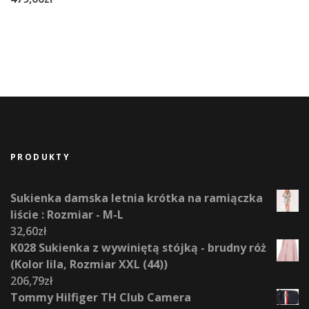
PRODUKTY
Sukienka damska letnia krótka na ramiączka
liście : Rozmiar - M-L
32,60
zł
K028 Sukienka z wywiniętą stójką - brudny róż
(Kolor lila, Rozmiar XXL (44))
206,79
zł
Tommy Hilfiger TH Club Camera