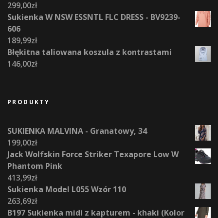
299,00
zł
Sukienka W NSW ESSNTL FLC DRESS - BV9239-
606
189,99
zł
Błękitna taliowana koszula z kontrastami
146,00
zł
PRODUKTY
SUKIENKA MALVINA - Granatowy, 34
199,00
zł
Jack Wolfskin Force Striker Texapore Low W
Phantom Pink
413,99
zł
Sukienka Model L055 Wzór 110
263,69
zł
B197 Sukienka midi z kapturem - khaki (Kolor