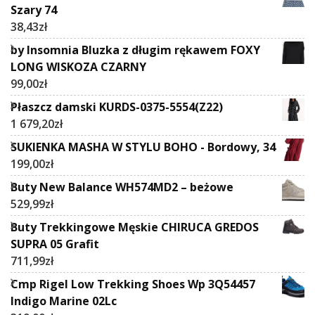
Szary 74
38,43
zł
by Insomnia Bluzka z długim rękawem FOXY
LONG WISKOZA CZARNY
99,00
zł
Płaszcz damski KURDS-0375-5554(Z22)
1 679,20
zł
SUKIENKA MASHA W STYLU BOHO - Bordowy, 34
199,00
zł
Buty New Balance WH574MD2 – beżowe
529,99
zł
Buty Trekkingowe Męskie CHIRUCA GREDOS
SUPRA 05 Grafit
711,99
zł
Cmp Rigel Low Trekking Shoes Wp 3Q54457
Indigo Marine 02Lc