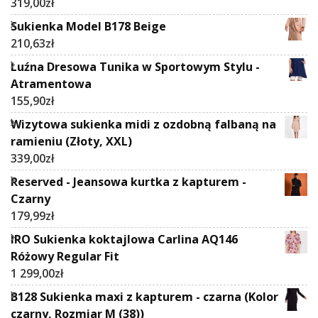
319,00
zł
Sukienka Model B178 Beige
210,63
zł
Luźna Dresowa Tunika w Sportowym Stylu -
Atramentowa
155,90
zł
Wizytowa sukienka midi z ozdobną falbaną na
ramieniu (Złoty, XXL)
339,00
zł
Reserved - Jeansowa kurtka z kapturem -
Czarny
179,99
zł
IRO Sukienka koktajlowa Carlina AQ146
Różowy Regular Fit
1 299,00
zł
B128 Sukienka maxi z kapturem - czarna (Kolor
czarny, Rozmiar M (38))