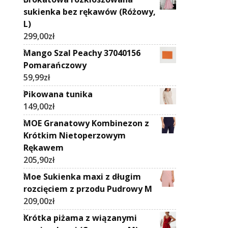
sukienka bez rękawów (Różowy,
L)
299,00
zł
Mango Szal Peachy 37040156
Pomarańczowy
59,99
zł
Pikowana tunika
149,00
zł
MOE Granatowy Kombinezon z
Krótkim Nietoperzowym
Rękawem
205,90
zł
Moe Sukienka maxi z długim
rozcięciem z przodu Pudrowy M
209,00
zł
Krótka piżama z wiązanymi