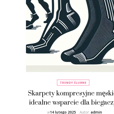
TRENDY ŚLUBNE
Skarpety kompresyjne męski
idealne wsparcie dla biegac
w
14 lutego 2025
Autor:
admin