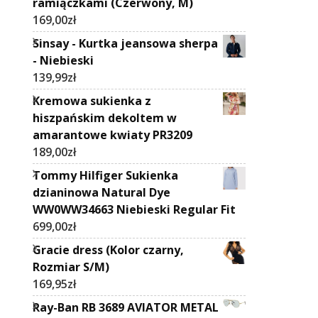
ramiączkami (Czerwony, M)
169,00
zł
Sinsay - Kurtka jeansowa sherpa
- Niebieski
139,99
zł
Kremowa sukienka z
hiszpańskim dekoltem w
amarantowe kwiaty PR3209
189,00
zł
Tommy Hilfiger Sukienka
dzianinowa Natural Dye
WW0WW34663 Niebieski Regular Fit
699,00
zł
Gracie dress (Kolor czarny,
Rozmiar S/M)
169,95
zł
Ray-Ban RB 3689 AVIATOR METAL