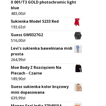
II 001/T3 GOLD photochromic light
blue
483,00
zł
Sukienka Model S233 Red
193,63
zł
Guess GW0327G2
516,00
zł
Levi's sukienka bawełniana midi
prosta
264,99
zł
Moe Body Z Rozcięciem Na
Plecach - Czarne
189,90
zł
Guess sukienka kolor brązowy
mini dopasowana
639,99
zł
Mango Szal India 37040154