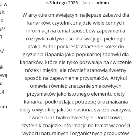
w
3 lutego 2025
Autor:
admin
ci w
ek.
W artykule omawiającym najlepsze zabawki dla
ne
kanarków, czytelnik znajdzie wiele cennych
ego
informacji na temat sposobów zapewnienia
j
rozrywki i aktywności dla swojego pięknego
ptaka. Autor podkreśla znaczenie kółek do
ść
gryzienia i łapania jako popularnej zabawki dla
kanarków, które nie tylko pozwalają na ćwiczenie
ak
nóżek i mięśni, ale również stanowią świetny
ową
sposób na zapewnienie przysmaków. Artykuł
z
omawia również znaczenie smakowitych
ją
przysmaków jako istotnego elementu diety
kanarka, podkreślając potrzebę urozmaicania
kom
diety o wysokiej jakości nasiona, świeże warzywa,
owoce oraz białko zwierzęce. Dodatkowo,
czytelnik znajdzie informacje na temat ważności
wyboru naturalnych i organicznych produktów