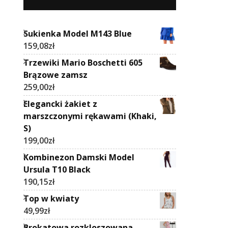
Sukienka Model M143 Blue
159,08
zł
Trzewiki Mario Boschetti 605
Brązowe zamsz
259,00
zł
Elegancki żakiet z
marszczonymi rękawami (Khaki,
S)
199,00
zł
Kombinezon Damski Model
Ursula T10 Black
190,15
zł
Top w kwiaty
49,99
zł
Brokatowa rozkloszowana