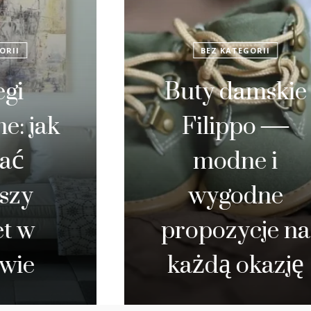
BEZ KATEGORII
Buty damskie
Filippo —
modne i
wygodne
propozycje na
każdą okazję