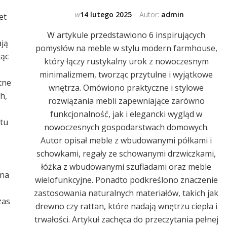
w
14 lutego 2025
Autor:
admin
et
W artykule przedstawiono 6 inspirujących
ają
pomysłów na meble w stylu modern farmhouse,
jąc
który łączy rustykalny urok z nowoczesnym
minimalizmem, tworząc przytulne i wyjątkowe
tne
wnętrza. Omówiono praktyczne i stylowe
h,
rozwiązania mebli zapewniające zarówno
funkcjonalność, jak i elegancki wygląd w
rtu
nowoczesnych gospodarstwach domowych.
o
Autor opisał meble z wbudowanymi półkami i
schowkami, regały ze schowanymi drzwiczkami,
łóżka z wbudowanymi szufladami oraz meble
 na
wielofunkcyjne. Ponadto podkreślono znaczenie
zastosowania naturalnych materiałów, takich jak
zas
drewno czy rattan, które nadają wnętrzu ciepła i
trwałości. Artykuł zachęca do przeczytania pełnej