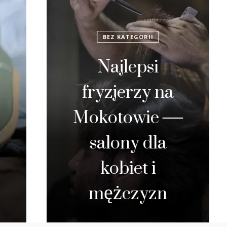
BEZ KATEGORII
Najlepsi
fryzjerzy na
est
Mokotowie —
salony dla
n
kobiet i
g
mężczyzn
K