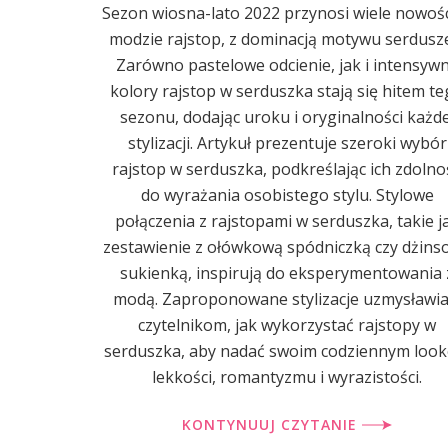
Sezon wiosna-lato 2022 przynosi wiele nowoś
modzie rajstop, z dominacją motywu serdusz
Zarówno pastelowe odcienie, jak i intensyw
kolory rajstop w serduszka stają się hitem t
sezonu, dodając uroku i oryginalności każde
stylizacji. Artykuł prezentuje szeroki wybór
rajstop w serduszka, podkreślając ich zdolno
do wyrażania osobistego stylu. Stylowe
połączenia z rajstopami w serduszka, takie j
zestawienie z ołówkową spódniczką czy dżins
sukienką, inspirują do eksperymentowania 
modą. Zaproponowane stylizacje uzmysławia
czytelnikom, jak wykorzystać rajstopy w
serduszka, aby nadać swoim codziennym loo
lekkości, romantyzmu i wyrazistości.
KONTYNUUJ CZYTANIE