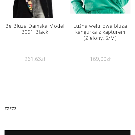
Be Bluza Damska Model
Luźna welurowa bluza
B091 Black
kangurka z kapturem
(Zielony, S/M)
261,63
zł
169,00
zł
zzzzz