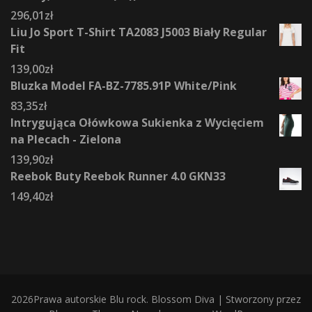
296,01
zł
Liu Jo Sport T-Shirt TA2083 J5003 Biały Regular
Fit
139,00
zł
Bluzka Model FA-BZ-7785.91P White/Pink
83,35
zł
Intrygująca Ołówkowa Sukienka z Wycięciem
na Plecach - Zielona
139,90
zł
Reebok Buty Reebok Runner 4.0 GKN33
149,40
zł
2026Prawa autorskie
Blu rock
.
Blossom Diva | Stworzony przez