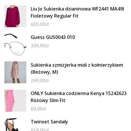
Liu Jo Sukienka dzianinowa WF2441 MA49I
Fioletowy Regular Fit
639,00
zł
Guess GU50043 010
309,90
zł
Sukienka szmizjerka midi z kołnierzykiem
(Beżowy, M)
269,00
zł
ONLY Sukienka codzienna Kenya 15242623
Różowy Slim Fit
69,00
zł
Twinset Sandały
619,00
zł