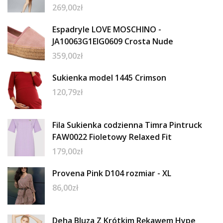
269,00
zł
Espadryle LOVE MOSCHINO -
JA10063G1EIG0609 Crosta Nude
359,00
zł
Sukienka model 1445 Crimson
120,79
zł
Fila Sukienka codzienna Timra Pintruck
FAW0022 Fioletowy Relaxed Fit
179,00
zł
Provena Pink D104 rozmiar - XL
86,00
zł
Deha Bluza Z Krótkim Rękawem Hype