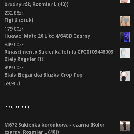
brudny róż, Rozmiar L (40))
232,88
zł
Figi 6 sztuki
179,00
zł
Huawei Mate 20 Lite 4/64GB Czarny
849,00
zł
Rinascimento Sukienka letnia CFC0109446003
Biały Regular Fit
499,00
zł
Biała Elegancka Bluzka Crop Top
59,90
zł
PRODUKTY
M672 Sukienka koronkowa - czarna (Kolor
czarny, Rozmiar L (40))