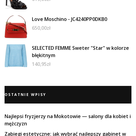
Love Moschino - JC4240PP0DKB0
650,00
zł
SELECTED FEMME Sweter "Star" w kolorze
błękitnym
140,95
zł
OSTATNIE WPISY
Najlepsi fryzjerzy na Mokotowie — salony dla kobiet i
mężczyzn
Zabiegi estetyczne: jak wybrać najlepszy gabinet w