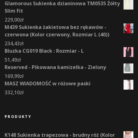
Glamorous Sukienka dzianinowa TM0535 Żółty
Slim Fit
229,00
zł
M439 Sukienka żakietowa bez rękawów -
czerwona (Kolor czerwony, Rozmiar L (40))
234,43
zł
Bluzka CG019 Black : Rozmiar - L
51,49
zł
Reserved - Pikowana kamizelka - Zielony
169,99
zł
MASZ WIADOMOŚĆ w różowe paski
332,10
zł
PRODUKTY
K148 Sukienka trapezowa - brudny róż (Kolor