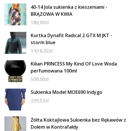
40-14 Jola sukienka z kieszeniami -
BRĄZOWA W KWIA
180,00
zł
Kurtka Dynafit Radical 2 GTX M JKT -
storm blue
1 616,92
zł
Kilian PRINCESS My Kind Of Love Woda
perfumowana 100ml
509,00
zł
Sukienka Model MOE690 Indygo
239,53
zł
Żółta Koktajlowa Sukienka bez Rękawów z
Dołem w Kontrafałdy