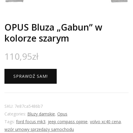
OPUS Bluza „Gabun” w
kolorze szarym
110,95
zł
SPRAWDŹ SAM!
SKU:
7e87ca5486b7
Categories:
Bluzy damskie
,
Opus
Tags:
ford focus mk3
,
jeep compass opinie
,
volvo xc40 cena
,
wzór umowy sprzedaży samochodu