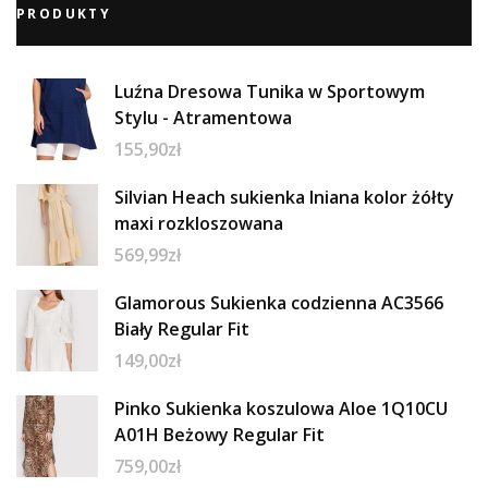
PRODUKTY
Luźna Dresowa Tunika w Sportowym
Stylu - Atramentowa
155,90
zł
Silvian Heach sukienka lniana kolor żółty
maxi rozkloszowana
569,99
zł
Glamorous Sukienka codzienna AC3566
Biały Regular Fit
149,00
zł
Pinko Sukienka koszulowa Aloe 1Q10CU
A01H Beżowy Regular Fit
759,00
zł