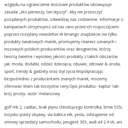
względu na ograniczenie ilościowe produktów obowiązuje
zasada: „kto pierwszy, ten lepszy!”. Aby nie przeoczyć
pożądanych produktów, odwiedzaj nas codziennie. Informacje o
kampaniach otrzymujesz od nas rano przed ich rozpoczęciem
poprzez rozsyłany newsletter.W limango znajdziecie nie tylko
produkty światowych marek, promujemy również uznanych i
niszowych polskich producentów oraz designerów, którzy
tworzą świetne i wysokiej jakości produkty z takich obszarów
jak: moda, dodatki, odzież dziecięca, obuwie, zdrowie & uroda,
sport, trendy & gadżety oraz styl życia.Współpracując
bezpośrednio z producentami znanych marek, możemy
oferować Wam tak korzystne ceny.Opis produktu:- kaptur: tak-
krój: prosty- wzór: melanżowy
golf mk 2, cadilac, brak płynu chłodzącego kontrolka, bmw 535i,
łożysko piasty objawy, via baltica ełk, yesla, odstąpienie od
umowy sprzedaży samochodu, peugeot 305, audi a4 2.4 v6, ars