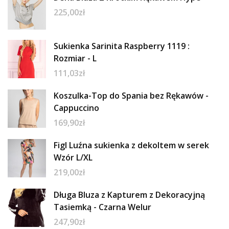
225,00
zł
Sukienka Sarinita Raspberry 1119 :
Rozmiar - L
111,03
zł
Koszulka-Top do Spania bez Rękawów -
Cappuccino
169,90
zł
Figl Luźna sukienka z dekoltem w serek
Wzór L/XL
219,00
zł
Długa Bluza z Kapturem z Dekoracyjną
Tasiemką - Czarna Welur
247,90
zł