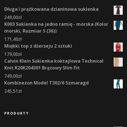
Długa i prążkowana dzianinowa sukienka
249,00
zł
K003 Sukienka na jedno ramię - morska (Kolor
morski, Rozmiar S (36))
171,40
zł
Miękki top z dżerseju 2 sztuki
179,00
zł
Calvin Klein Sukienka koktajlowa Technical
Knit K20K204301 Brązowy Slim Fit
749,00
zł
Kombinezon Model T302/6 Szmaragd
245,51
zł
PRODUKTY