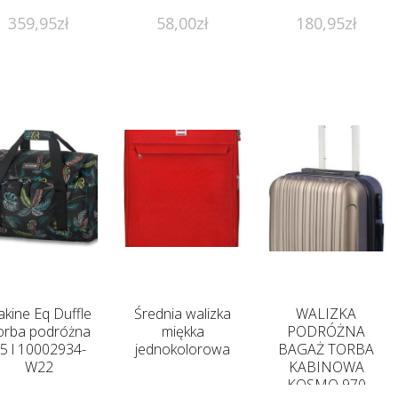
359,95
zł
58,00
zł
180,95
zł
kine Eq Duffle
Średnia walizka
WALIZKA
orba podróżna
miękka
PODRÓŻNA
5 l 10002934-
jednokolorowa
BAGAŻ TORBA
W22
KABINOWA
KOSMO 970