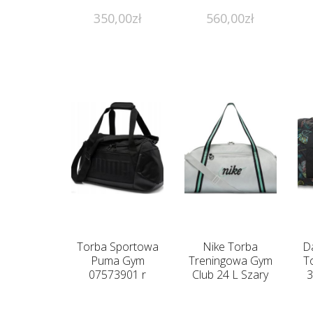
350,00
zł
560,00
zł
Torba Sportowa
Nike Torba
Da
Puma Gym
Treningowa Gym
T
07573901 r
Club 24 L Szary
3