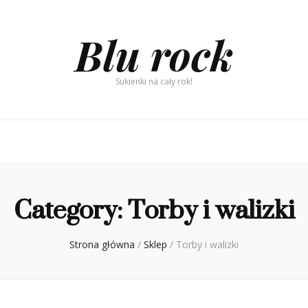
Blu rock
Sukienki na cały rok!
Category:
Torby i walizki
Strona główna
/
Sklep
/
Torby i walizki