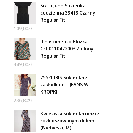
Sixth June Sukienka
codzienna 33413 Czarny
Regular Fit
109,00
zł
Rinascimento Bluzka
CFC0110472003 Zielony
Regular Fit
349,00
zł
255-1 IRIS Sukienka z
zakładkami - JEANS W
KROPKI
236,80
zł
Kwiecista sukienka maxi z
rozkloszowanym dołem
(Niebieski, M)