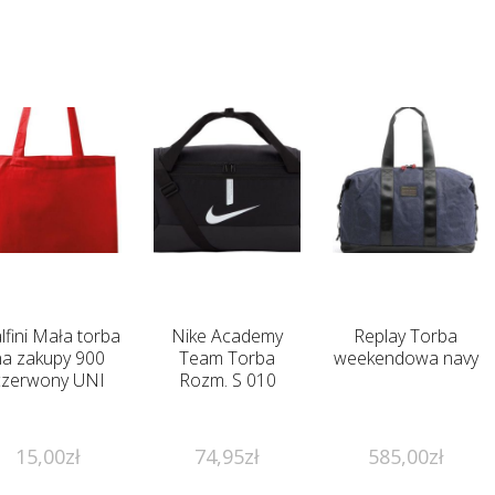
lfini Mała torba
Nike Academy
Replay Torba
na zakupy 900
Team Torba
weekendowa navy
czerwony UNI
Rozm. S 010
15,00
zł
74,95
zł
585,00
zł