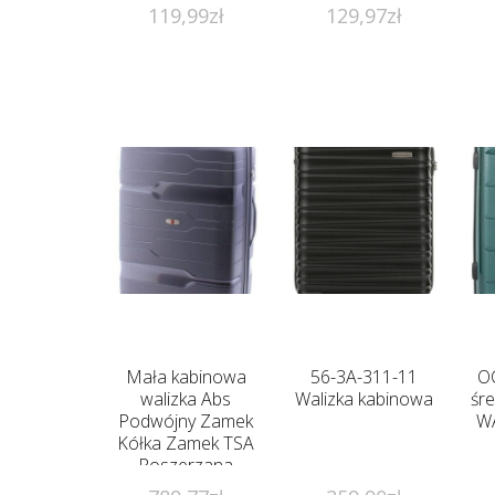
119,99
zł
129,97
zł
Mała kabinowa
56-3A-311-11
O
walizka Abs
Walizka kabinowa
śre
Podwójny Zamek
W
Kółka Zamek TSA
Poszerzana