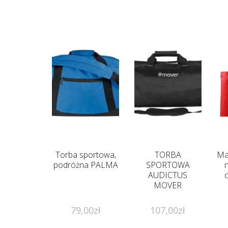
Torba sportowa,
TORBA
Ma
podróżna PALMA
SPORTOWA
AUDICTUS
MOVER
79,00
zł
107,00
zł