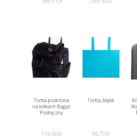
789,77
zł
259,90
zł
Torba podróżna
Torba, błękit
Ro
na kółkach Bagaż
Wa
Podręczny
119,00
zł
59,77
zł