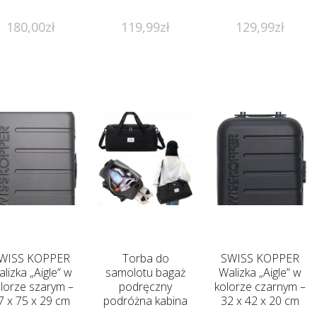
180,00
zł
119,99
zł
129,99
zł
WISS KOPPER
Torba do
SWISS KOPPER
lizka „Aigle” w
samolotu bagaż
Walizka „Aigle” w
lorze szarym –
podręczny
kolorze czarnym –
7 x 75 x 29 cm
podróżna kabina
32 x 42 x 20 cm