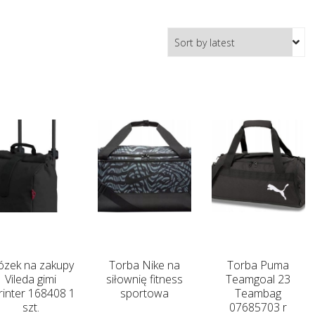
zek na zakupy
Torba Nike na
Torba Puma
Vileda gimi
siłownię fitness
Teamgoal 23
rinter 168408 1
sportowa
Teambag
szt.
07685703 r