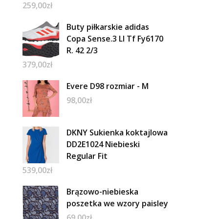
259,00
zł
Buty piłkarskie adidas
Copa Sense.3 Ll Tf Fy6170
R. 42 2/3
379,00
zł
Evere D98 rozmiar - M
98,00
zł
DKNY Sukienka koktajlowa
DD2E1024 Niebieski
Regular Fit
539,00
zł
Brązowo-niebieska
poszetka we wzory paisley
69,00
zł