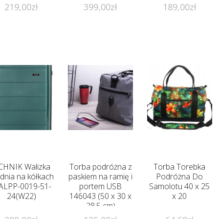
219,00
zł
399,00
zł
189,00
zł
CHNIK Walizka
Torba podróżna z
Torba Torebka
dnia na kółkach
paskiem na ramię i
Podróżna Do
ALPP-0019-51-
portem USB
Samolotu 40 x 25
24(W22)
146043 (50 x 30 x
x 20
28,5 cm)