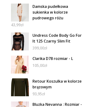
Damska pudełkowa
sukienka w kolorze
pudrowego różu
43,99
zł
Undress Code Body Go For
It 125 Czarny Slim Fit
399,00
zł
Clarika D78 rozmiar - L
105,00
zł
Retour Koszulka w kolorze
brązowym
93,95
zł
Bluzka Nevanna : Rozmiar -