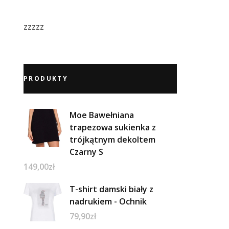
zzzzz
PRODUKTY
Moe Bawełniana
trapezowa sukienka z
trójkątnym dekoltem
Czarny S
149,00
zł
T-shirt damski biały z
nadrukiem - Ochnik
79,90
zł