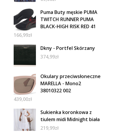
Puma Buty męskie PUMA
TWITCH RUNNER PUMA
BLACK-HIGH RISK RED 41
166,99
zł
Dkny - Portfel Skórzany
374,99
zł
Okulary przeciwsłoneczne
MARELLA - Mono2
38010322 002
439,00
zł
Sukienka koronkowa z
tiulem midi Midnight biała
219,99
zł