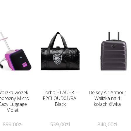
alizka-wózek
Torba BLAUER –
Delsey Air Armour
odróżny Micro
F2CLOUD01/RAI
Walizka na 4
Eazy Luggage
Black
kołach śliwka
Violet
899,00
zł
539,00
zł
840,00
zł