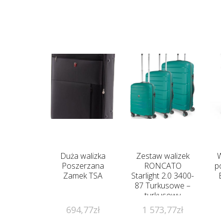
Duża walizka
Zestaw walizek
W
Poszerzana
RONCATO
p
Zamek TSA
Starlight 2.0 3400-
87 Turkusowe –
turkusowy
694,77
zł
1 573,77
zł