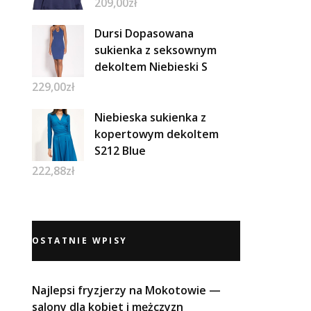
209,00
zł
Dursi Dopasowana
sukienka z seksownym
dekoltem Niebieski S
229,00
zł
Niebieska sukienka z
kopertowym dekoltem
S212 Blue
222,88
zł
OSTATNIE WPISY
Najlepsi fryzjerzy na Mokotowie —
salony dla kobiet i mężczyzn