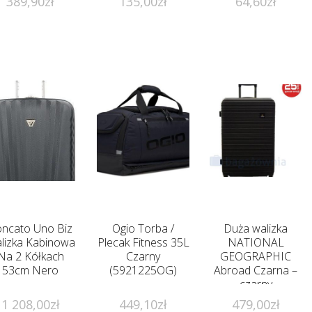
389,90
zł
135,00
zł
64,60
zł
ncato Uno Biz
Ogio Torba /
Duża walizka
lizka Kabinowa
Plecak Fitness 35L
NATIONAL
Na 2 Kółkach
Czarny
GEOGRAPHIC
53cm Nero
(5921225OG)
Abroad Czarna –
czarny
1 208,00
zł
449,10
zł
479,00
zł