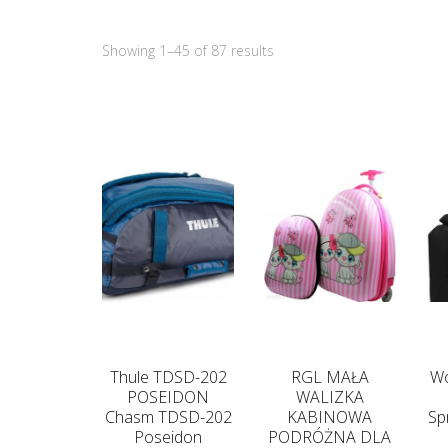
Showing 1–45 of 87 results
Thule TDSD-202
RGL MAŁA
Wó
POSEIDON
WALIZKA
Chasm TDSD-202
KABINOWA
Sp
Poseidon
PODRÓŻNA DLA