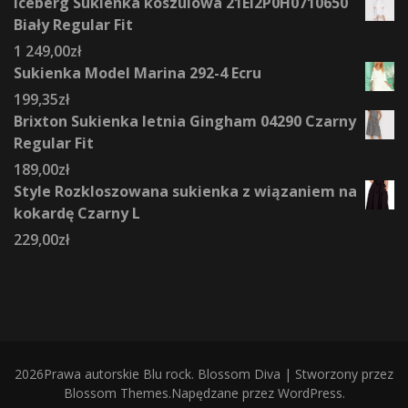
Iceberg Sukienka koszulowa 21EI2P0H0710650
Biały Regular Fit
1 249,00
zł
Sukienka Model Marina 292-4 Ecru
199,35
zł
Brixton Sukienka letnia Gingham 04290 Czarny
Regular Fit
189,00
zł
Style Rozkloszowana sukienka z wiązaniem na
kokardę Czarny L
229,00
zł
2026Prawa autorskie
Blu rock
.
Blossom Diva | Stworzony przez
Blossom Themes
.Napędzane przez
WordPress
.