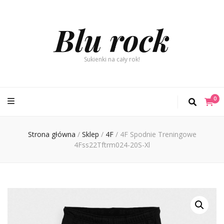
Blu rock
Sukienki na cały rok!
0
Strona główna
/
Sklep
/
4F
/
4F Spodnie Treningowe
4Fss22Tftrm024-20S-Xl