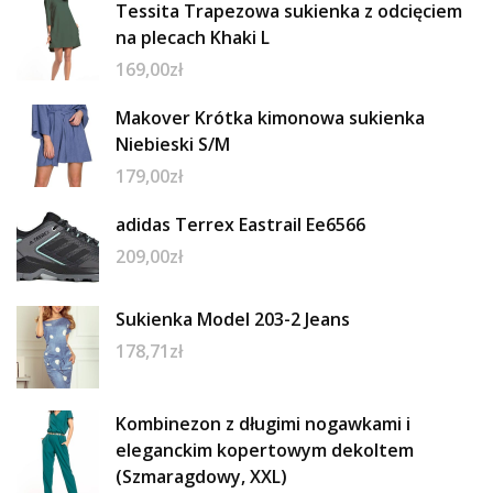
Tessita Trapezowa sukienka z odcięciem
na plecach Khaki L
169,00
zł
Makover Krótka kimonowa sukienka
Niebieski S/M
179,00
zł
adidas Terrex Eastrail Ee6566
209,00
zł
Sukienka Model 203-2 Jeans
178,71
zł
Kombinezon z długimi nogawkami i
eleganckim kopertowym dekoltem
(Szmaragdowy, XXL)