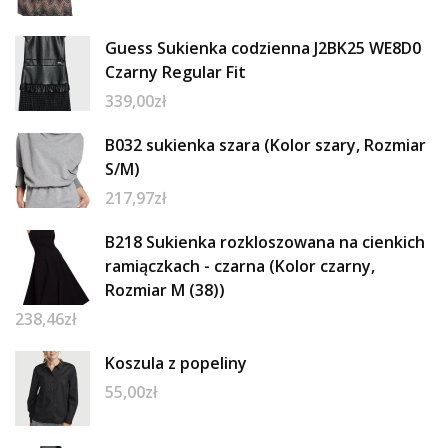
Guess Sukienka codzienna J2BK25 WE8D0
Czarny Regular Fit
339,00
zł
B032 sukienka szara (Kolor szary, Rozmiar
S/M)
217,97
zł
B218 Sukienka rozkloszowana na cienkich
ramiączkach - czarna (Kolor czarny,
Rozmiar M (38))
238,46
zł
Koszula z popeliny
55,00
zł