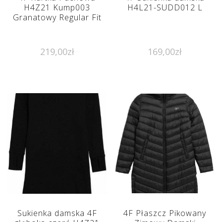
H4Z21 Kump003
H4L21-SUDD012 L
Granatowy Regular Fit
219,00
zł
169,00
zł
Sukienka damska 4F
4F Płaszcz Pikowany