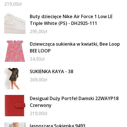
219,00
zł
Buty dziecięce Nike Air Force 1 Low LE
Triple White (PS) - DH2925-111
295,00
zł
Dziewczęca sukienka w kwiatki, Bee Loop
BEE LOOP
34,93
zł
SUKIENKA KAYA - 38
269,00
zł
Desigual Duży Portfel Damski 22WAYP18
Czerwony
219,00
zł
Jasnoszara Sukienka 9493