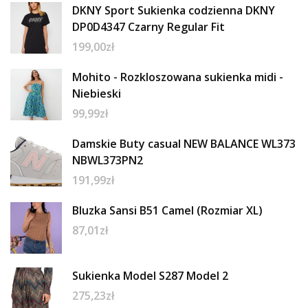
DKNY Sport Sukienka codzienna DKNY
DP0D4347 Czarny Regular Fit
199,00
zł
Mohito - Rozkloszowana sukienka midi -
Niebieski
99,99
zł
Damskie Buty casual NEW BALANCE WL373
NBWL373PN2
191,99
zł
Bluzka Sansi B51 Camel (Rozmiar XL)
87,01
zł
Sukienka Model S287 Model 2
275,23
zł