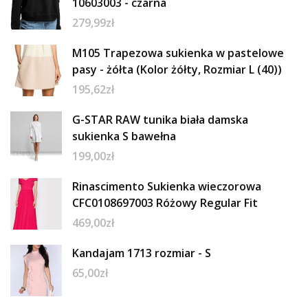
10603003 - czarna
279,99
zł
M105 Trapezowa sukienka w pastelowe
pasy - żółta (Kolor żółty, Rozmiar L (40))
195,62
zł
G-STAR RAW tunika biała damska
sukienka S bawełna
199,00
zł
Rinascimento Sukienka wieczorowa
CFC0108697003 Różowy Regular Fit
469,00
zł
Kandajam 1713 rozmiar - S
65,00
zł