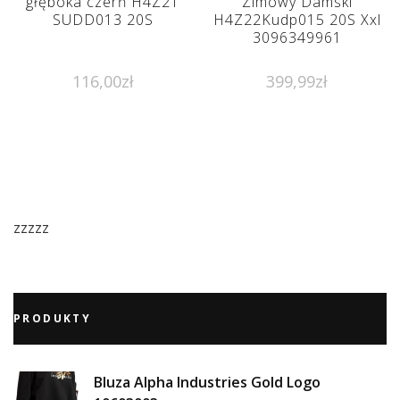
głęboka czerń H4Z21
Zimowy Damski
SUDD013 20S
H4Z22Kudp015 20S Xxl
3096349961
116,00
zł
399,99
zł
zzzzz
PRODUKTY
Bluza Alpha Industries Gold Logo