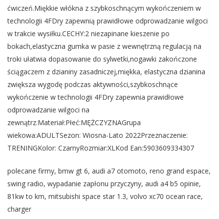
ćwiczeń.Miękkie włókna z szybkoschnącym wykończeniem w
technologii 4FDry zapewnią prawidłowe odprowadzanie wilgoci
w trakcie wysiłku.CECHY:2 niezapinane kieszenie po
bokach,elastyczna gumka w pasie z wewnętrzną regulacją na
troki ułatwia dopasowanie do sylwetki,nogawki zakończone
ściągaczem z dzianiny zasadniczej,miękka, elastyczna dzianina
zwiększa wygodę podczas aktywności,szybkoschnące
wykończenie w technologii 4FDry zapewnia prawidłowe
odprowadzanie wilgoci na
zewnątrz.Materiał:Płeć:MĘŻCZYZNAGrupa
wiekowa:ADULTSezon: Wiosna-Lato 2022Przeznaczenie:
TRENINGKolor: CzarnyRozmiar:XLKod Ean:5903609334307
polecane firmy, bmw gt 6, audi a7 otomoto, reno grand espace,
swing radio, wypadanie zapłonu przyczyny, audi a4 b5 opinie,
81kw to km, mitsubishi space star 1.3, volvo xc70 ocean race,
charger