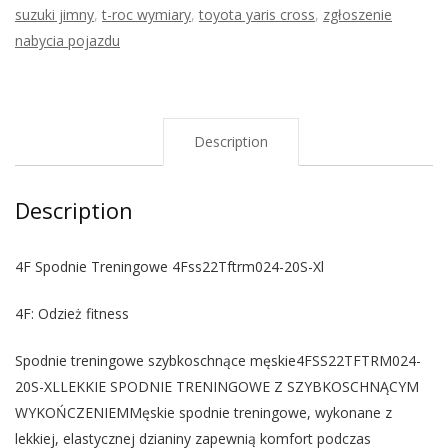
suzuki jimny
,
t-roc wymiary
,
toyota yaris cross
,
zgłoszenie
nabycia pojazdu
Description
Description
4F Spodnie Treningowe 4Fss22Tftrm024-20S-Xl
4F: Odzież fitness
Spodnie treningowe szybkoschnące męskie4FSS22TFTRM024-
20S-XLLEKKIE SPODNIE TRENINGOWE Z SZYBKOSCHNĄCYM
WYKOŃCZENIEMMęskie spodnie treningowe, wykonane z
lekkiej, elastycznej dzianiny zapewnią komfort podczas