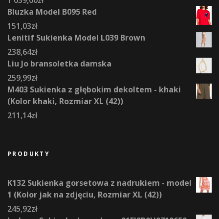
1 039,00
zł
Bluzka Model B095 Red
151,03
zł
Lenitif Sukienka Model L039 Brown
238,64
zł
Liu Jo bransoletka damska
259,99
zł
M403 Sukienka z głębokim dekoltem - khaki
(Kolor khaki, Rozmiar XL (42))
211,14
zł
PRODUKTY
K132 Sukienka gorsetowa z nadrukiem - model
1 (Kolor jak na zdjęciu, Rozmiar XL (42))
245,92
zł