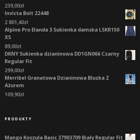
239,00
zł
Invicta Bolt 22448
2 801,40
zł
Alpine Pro Elanda 3 Sukienka damska LSKR150
XS
89,00
zł
DKNY Sukienka dzianinowa DD1GN066 Czarny
Regular Fit
299,00
zł
Merribel Granatowa Dzianinowa Bluzka Z
Ażurem
109,90
zł
PRODUKTY
Mango Koszula Basic 37903709 Biały Regular Fit