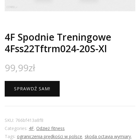
4F Spodnie Treningowe
4Fss22Tftrm024-20S-Xl
99,99
zł
SPRAWDŹ SAM!
SKU:
766bf413a8f8
Categories:
4F
,
Odzież fitness
Tags:
ograniczenia prędkości w polsce
,
skoda octavia wymiary
,