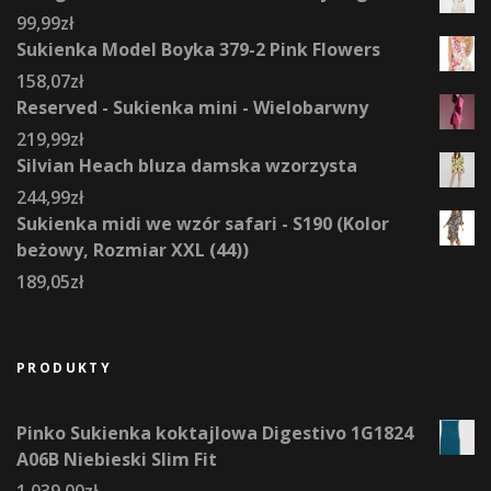
99,99
zł
Sukienka Model Boyka 379-2 Pink Flowers
158,07
zł
Reserved - Sukienka mini - Wielobarwny
219,99
zł
Silvian Heach bluza damska wzorzysta
244,99
zł
Sukienka midi we wzór safari - S190 (Kolor
beżowy, Rozmiar XXL (44))
189,05
zł
PRODUKTY
Pinko Sukienka koktajlowa Digestivo 1G1824
A06B Niebieski Slim Fit