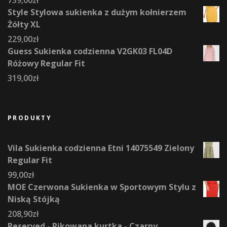
Style Stylowa sukienka z dużym kołnierzem
Żółty XL
229,00
zł
Guess Sukienka codzienna V2GK03 FL04D
Różowy Regular Fit
319,00
zł
PRODUKTY
Vila Sukienka codzienna Etni 14075549 Zielony
Regular Fit
99,00
zł
MOE Czerwona Sukienka w Sportowym Stylu z
Niską Stójką
208,90
zł
Reserved - Pikowana kurtka - Czarny