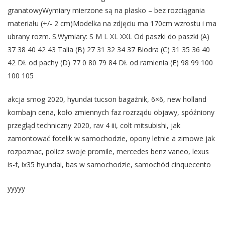
granatowyWymiary mierzone są na płasko – bez rozciągania
materiału (+/- 2 cm)Modelka na zdjęciu ma 170cm wzrostu i ma
ubrany rozm. S.Wymiary: S M L XL XXL Od paszki do paszki (A)
37 38 40 42 43 Talia (B) 27 31 32 34 37 Biodra (C) 31 35 36 40
42 Dł. od pachy (D) 77 0 80 79 84 Dł. od ramienia (E) 98 99 100
100 105
akcja smog 2020, hyundai tucson bagażnik, 6×6, new holland
kombajn cena, koło zmiennych faz rozrządu objawy, spóźniony
przegląd techniczny 2020, rav 4 iii, colt mitsubishi, jak
zamontować fotelik w samochodzie, opony letnie a zimowe jak
rozpoznac, policz swoje promile, mercedes benz vaneo, lexus
is-f, ix35 hyundai, bas w samochodzie, samochód cinquecento
yyyyy