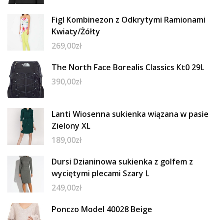
Figl Kombinezon z Odkrytymi Ramionami
Kwiaty/Żółty
269,00
zł
The North Face Borealis Classics Kt0 29L
390,00
zł
Lanti Wiosenna sukienka wiązana w pasie
Zielony XL
189,00
zł
Dursi Dzianinowa sukienka z golfem z
wyciętymi plecami Szary L
249,00
zł
Ponczo Model 40028 Beige