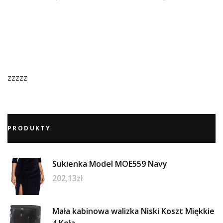
zzzzz
PRODUKTY
Sukienka Model MOE559 Navy
202,13
zł
Mała kabinowa walizka Niski Koszt Miękkie
4 Koła