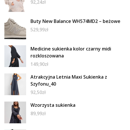
92,24
zł
Buty New Balance WH574MD2 – beżowe
529,99
zł
Medicine sukienka kolor czarny midi
rozkloszowana
149,90
zł
Atrakcyjna Letnia Maxi Sukienka z
Szyfonu_40
92,50
zł
Wzorzysta sukienka
89,99
zł