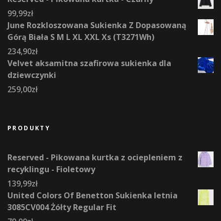
99,99
zł
June Rozkloszowana Sukienka Z Dopasowaną
Górą Biała S M L XL XXL Xs (T3271Wh)
234,90
zł
Velvet aksamitna szafirowa sukienka dla
dziewczynki
259,00
zł
PRODUKTY
Reserved - Pikowana kurtka z ociepleniem z
recyklingu - Fioletowy
139,99
zł
United Colors Of Benetton Sukienka letnia
3085CV004 Żółty Regular Fit