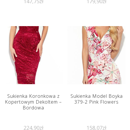
147,75
zł
179,90
zł
Sukienka Koronkowa z
Sukienka Model Boyka
Kopertowym Dekoltem –
379-2 Pink Flowers
Bordowa
224,90
zł
158,07
zł