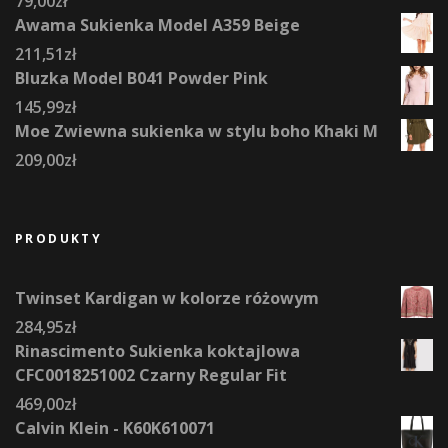
79,00
zł
Awama Sukienka Model A359 Beige
211,51
zł
Bluzka Model B041 Powder Pink
145,99
zł
Moe Zwiewna sukienka w stylu boho Khaki M
209,00
zł
PRODUKTY
Twinset Kardigan w kolorze różowym
284,95
zł
Rinascimento Sukienka koktajlowa
CFC0018251002 Czarny Regular Fit
469,00
zł
Calvin Klein - K60K610071