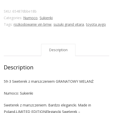
SKU:
65487dbbe18b
Categories:
Numoco
,
Sukienki
Tags:
rozkodowanie vin bmw
,
suzuki grand vitara
,
toyota aygo
Description
Description
59-3 Sweterek z marszczeniem GRANATOWY MELANŻ
Numoco: Sukienki
Sweterek z marszczeniem. Bardzo elegancki. Made in
Poland.LIMITED EDITIONElegancki Sweterek –