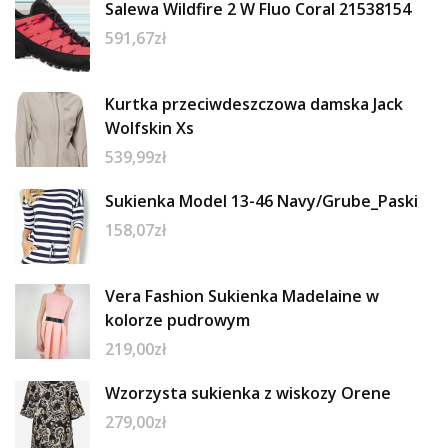
Salewa Wildfire 2 W Fluo Coral 21538154
591,67
zł
Kurtka przeciwdeszczowa damska Jack
Wolfskin Xs
539,99
zł
Sukienka Model 13-46 Navy/Grube_Paski
158,07
zł
Vera Fashion Sukienka Madelaine w
kolorze pudrowym
219,00
zł
Wzorzysta sukienka z wiskozy Orene
279,00
zł