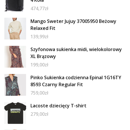
474,77
zł
Mango Sweter Jujuy 37005950 Beżowy
Relaxed Fit
139,99
zł
Szyfonowa sukienka midi, wielokolorowy
XL Brązowy
199,00
zł
Pinko Sukienka codzienna Epinal 1G16TY
8593 Czarny Regular Fit
759,00
zł
Lacoste dziecięcy T-shirt
279,00
zł