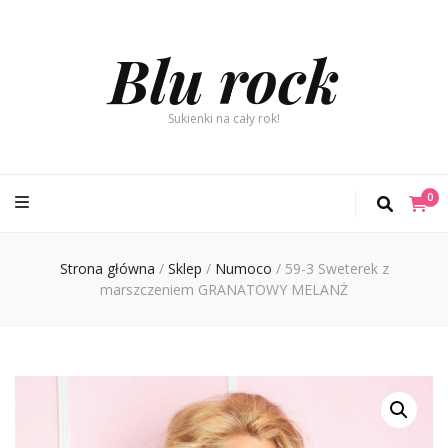
Blu rock
Sukienki na cały rok!
0
Strona główna
/
Sklep
/
Numoco
/
59-3 Sweterek z
marszczeniem GRANATOWY MELANŻ