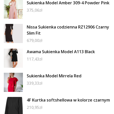
Sukienka Model Amber 309-4 Powder Pink
375,06
zł
Nissa Sukienka codzienna RZ12906 Czarny
Slim Fit
679,00
zł
Awama Sukienka Model A113 Black
117,43
zł
Sukienka Model Mirrela Red
339,33
zł
4F Kurtka softshellowa w kolorze czarnym
210,95
zł