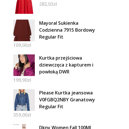
282,03
zł
Mayoral Sukienka
Codzienna 7915 Bordowy
Regular Fit
109,00
zł
Kurtka przejściowa
dziewczęca z kapturem i
powłoką DWR
199,90
zł
Please Kurtka jeansowa
V0FGBQ2NBY Granatowy
Regular Fit
359,00
zł
Dkny Women Fall 100Ml