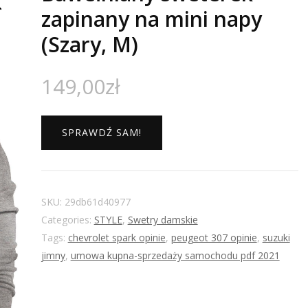
zapinany na mini napy
(Szary, M)
149,00
zł
SPRAWDŹ SAM!
SKU:
29db61d40977
Categories:
STYLE
,
Swetry damskie
Tags:
chevrolet spark opinie
,
peugeot 307 opinie
,
suzuki
jimny
,
umowa kupna-sprzedaży samochodu pdf 2021