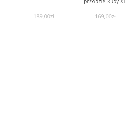
przodzie Rudy XL
189,00
zł
169,00
zł