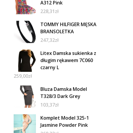
A312 Pink
228,31
zł
TOMMY HILFIGER MĘSKA
BRANSOLETKA
247,32
zł
Litex Damska sukienka z
długim rękawem 7C060
czarny L
259,00
zł
Bluza Damska Model
T328/3 Dark Grey
103,37
zł
Komplet Model 325-1
Jasmine Powder Pink