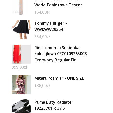
Woda Toaletowa Tester
154,00
zł
Tommy Hilfiger -
WW0WW29354
354,00
zł
Rinascimento Sukienka
koktajlowa CFC0109265003
Czerwony Regular Fit
399,00
zł
Mitaru rozmiar - ONE SIZE
138,00
zł
Puma Buty Radiate
19223701 R 37,5