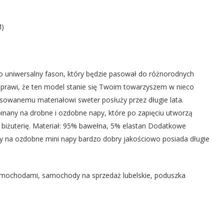
M)
o uniwersalny fason, który będzie pasował do różnorodnych
a sprawi, że ten model stanie się Twoim towarzyszem w nieco
asowanemu materiałowi sweter posłuży przez długie lata.
inany na drobne i ozdobne napy, które po zapięciu utworzą
ą biżuterię. Materiał: 95% bawełna, 5% elastan Dodatkowe
ny na ozdobne mini napy bardzo dobry jakościowo posiada długie
mochodami, samochody na sprzedaż lubelskie, poduszka