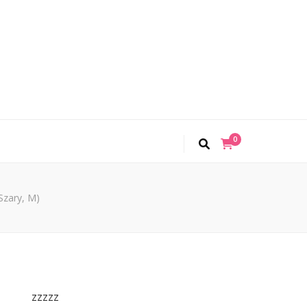
0
Szary, M)
zzzzz