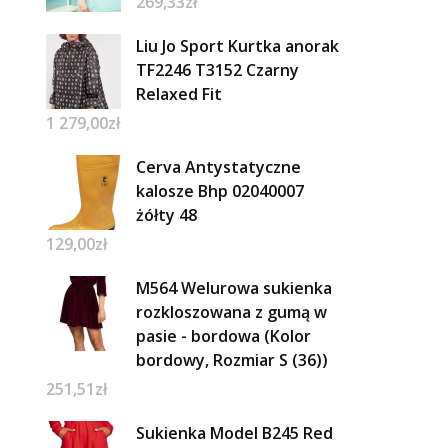
269,33
zł
Liu Jo Sport Kurtka anorak
TF2246 T3152 Czarny
Relaxed Fit
1 279,00
zł
Cerva Antystatyczne
kalosze Bhp 02040007
żółty 48
129,00
zł
M564 Welurowa sukienka
rozkloszowana z gumą w
pasie - bordowa (Kolor
bordowy, Rozmiar S (36))
251,51
zł
Sukienka Model B245 Red