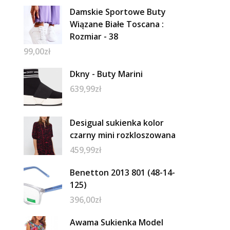
Damskie Sportowe Buty
Wiązane Białe Toscana :
Rozmiar - 38
99,00
zł
Dkny - Buty Marini
639,99
zł
Desigual sukienka kolor
czarny mini rozkloszowana
459,99
zł
Benetton 2013 801 (48-14-
125)
396,00
zł
Awama Sukienka Model