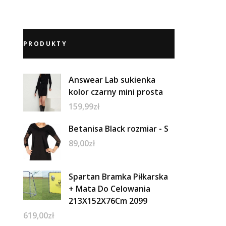
PRODUKTY
Answear Lab sukienka
kolor czarny mini prosta
159,99
zł
Betanisa Black rozmiar - S
89,00
zł
Spartan Bramka Piłkarska
+ Mata Do Celowania
213X152X76Cm 2099
619,00
zł