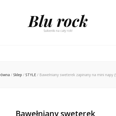
Blu rock
Sukienki na cały rok!
główna
/
Sklep
/
STYLE
/
Bawełniany sweterek zapinany na mini napy (
Bawełniany sweterek