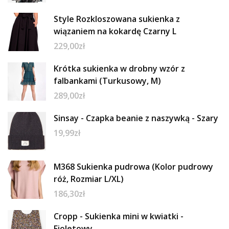
Style Rozkloszowana sukienka z
wiązaniem na kokardę Czarny L
229,00
zł
Krótka sukienka w drobny wzór z
falbankami (Turkusowy, M)
289,00
zł
Sinsay - Czapka beanie z naszywką - Szary
19,99
zł
M368 Sukienka pudrowa (Kolor pudrowy
róż, Rozmiar L/XL)
186,30
zł
Cropp - Sukienka mini w kwiatki -
Fioletowy