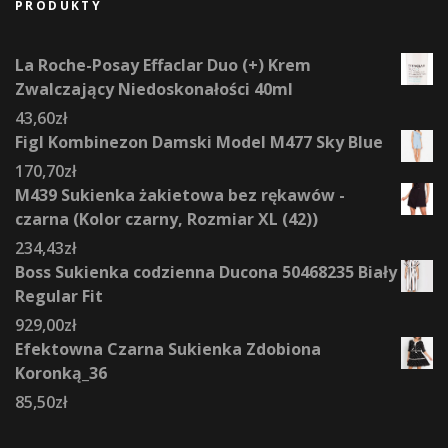
PRODUKTY
La Roche-Posay Effaclar Duo (+) Krem
Zwalczający Niedoskonałości 40ml
43,60
zł
Figl Kombinezon Damski Model M477 Sky Blue
170,70
zł
M439 Sukienka żakietowa bez rękawów -
czarna (Kolor czarny, Rozmiar XL (42))
234,43
zł
Boss Sukienka codzienna Ducona 50468235 Biały
Regular Fit
929,00
zł
Efektowna Czarna Sukienka Zdobiona
Koronką_36
85,50
zł