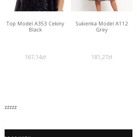
Top Model A353 Cekiny
Sukienka Model A112
Black
Grey
167,14
zł
181,27
zł
zzzzz