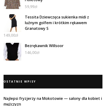
59,99
zł
Tessita Dziewczęca sukienka midi z
luźnym golfem i krótkim rękawem
Granatowy S
149,00
zł
Bezrękawnik Willsoor
146,00
zł
OSTATNIE WPISY
Najlepsi fryzjerzy na Mokotowie — salony dla kobiet i
mężczyzn