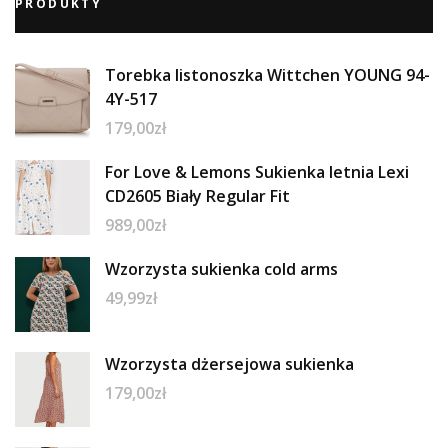
PRODUKTY
Torebka listonoszka Wittchen YOUNG 94-
4Y-517
179,00
zł
For Love & Lemons Sukienka letnia Lexi
CD2605 Biały Regular Fit
989,00
zł
Wzorzysta sukienka cold arms
49,99
zł
Wzorzysta dżersejowa sukienka
179,00
zł