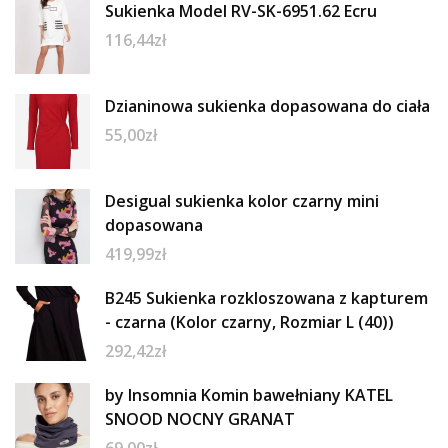
Sukienka Model RV-SK-6951.62 Ecru
116,44
zł
Dzianinowa sukienka dopasowana do ciała
55,00
zł
Desigual sukienka kolor czarny mini
dopasowana
419,99
zł
B245 Sukienka rozkloszowana z kapturem
- czarna (Kolor czarny, Rozmiar L (40))
292,42
zł
by Insomnia Komin bawełniany KATEL
SNOOD NOCNY GRANAT