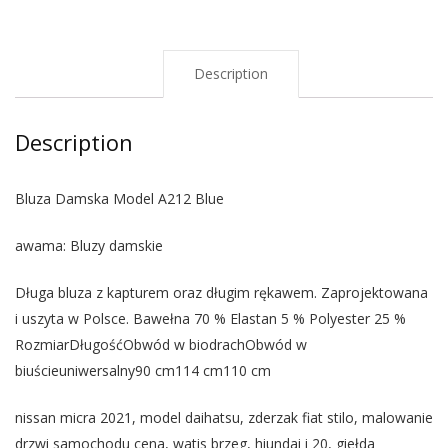
Description
Description
Bluza Damska Model A212 Blue
awama: Bluzy damskie
Długa bluza z kapturem oraz długim rękawem. Zaprojektowana
i uszyta w Polsce. Bawełna 70 % Elastan 5 % Polyester 25 %
RozmiarDługośćObwód w biodrachObwód w
biuścieuniwersalny90 cm114 cm110 cm
nissan micra 2021, model daihatsu, zderzak fiat stilo, malowanie
drzwi samochodu cena, watis brzeg, hiundai i 20, giełda