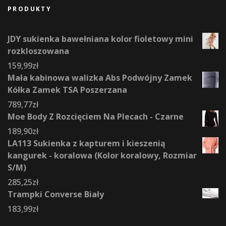
PRODUKTY
JDY sukienka bawełniana kolor fioletowy mini
rozkloszowana
159,99
zł
Mała kabinowa walizka Abs Podwójny Zamek
Kółka Zamek TSA Poszerzana
789,77
zł
Moe Body Z Rozcięciem Na Plecach - Czarne
189,90
zł
LA113 Sukienka z kapturem i kieszenią
kangurek - koralowa (Kolor koralowy, Rozmiar
S/M)
285,25
zł
Trampki Converse Biały
183,99
zł