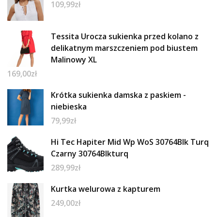
109,99
zł
Tessita Urocza sukienka przed kolano z
delikatnym marszczeniem pod biustem
Malinowy XL
169,00
zł
Krótka sukienka damska z paskiem -
niebieska
79,99
zł
Hi Tec Hapiter Mid Wp WoS 30764Blk Turq
Czarny 30764Blkturq
289,99
zł
Kurtka welurowa z kapturem
249,00
zł