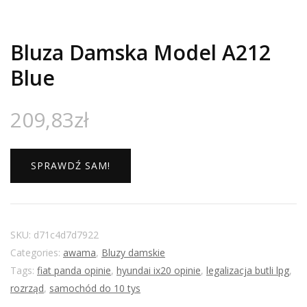
Bluza Damska Model A212
Blue
209,83
zł
SPRAWDŹ SAM!
SKU:
d71c4d7d7922
Categories:
awama
,
Bluzy damskie
Tags:
fiat panda opinie
,
hyundai ix20 opinie
,
legalizacja butli lpg
,
rozrząd
,
samochód do 10 tys