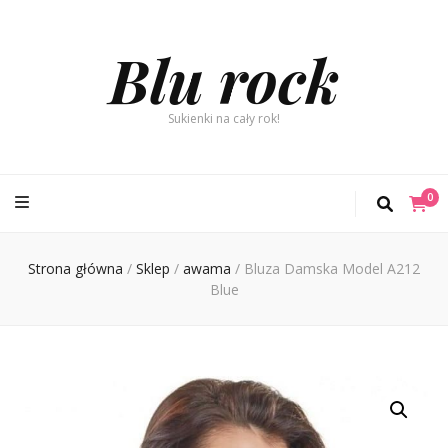
Blu rock
Sukienki na cały rok!
0
Strona główna
/
Sklep
/
awama
/
Bluza Damska Model A212
Blue