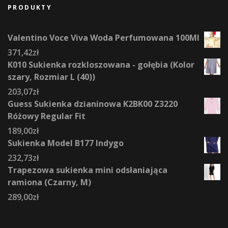
PRODUKTY
Valentino Voce Viva Woda Perfumowana 100Ml
371,42
zł
K010 Sukienka rozkloszowana - gołębia (Kolor
szary, Rozmiar L (40))
203,07
zł
Guess Sukienka dzianinowa K2BK00 Z3220
Różowy Regular Fit
189,00
zł
Sukienka Model B177 Indygo
232,73
zł
Trapezowa sukienka mini odsłaniająca
ramiona (Czarny, M)
289,00
zł