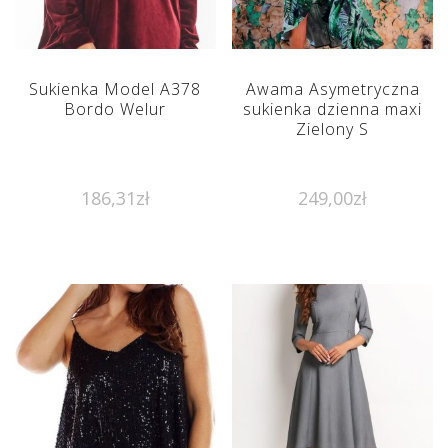
Sukienka Model A378
Awama Asymetryczna
Bordo Welur
sukienka dzienna maxi
Zielony S
186,31
zł
249,00
zł