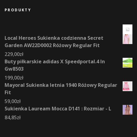
PRODUKTY
Local Heroes Sukienka codzienna Secret
Garden AW22D0002 Różowy Regular Fit
229,00
zł
Buty piłkarskie adidas X Speedportal.4 In
Gw8503
199,00
zł
Mayoral Sukienka letnia 1940 Różowy Regular
Fit
59,00
zł
Sukienka Lauream Mocca D141 : Rozmiar - L
84,85
zł