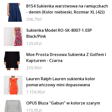
B154 Sukienka warstwowa na ramiączkach
- denim (Kolor niebieski, Rozmiar XL (42))
206,79
zł
Sukienka Model RO-SK-8007-1.03P
Black/Pink
129,03
zł
Moe Prosta Dresowa Sukienka Z Golfem I
Kapturem - Czarna
239,90
zł
Lauren Ralph Lauren sukienka kolor
pomarańczowy mini dopasowana
1 159,90
zł
OPUS Bluza "Gabun" w kolorze szarym
110,95
zł