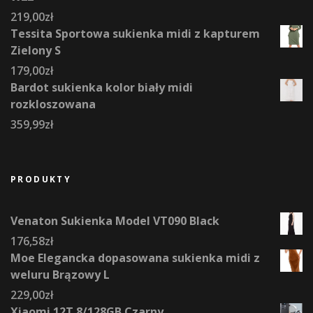
219,00
zł
Tessita Sportowa sukienka midi z kapturem
Zielony S
179,00
zł
Bardot sukienka kolor biały midi
rozkloszowana
359,99
zł
PRODUKTY
Venaton Sukienka Model VT090 Black
176,58
zł
Moe Elegancka dopasowana sukienka midi z
weluru Brązowy L
229,00
zł
Xiaomi 12T 8/128GB Czarny