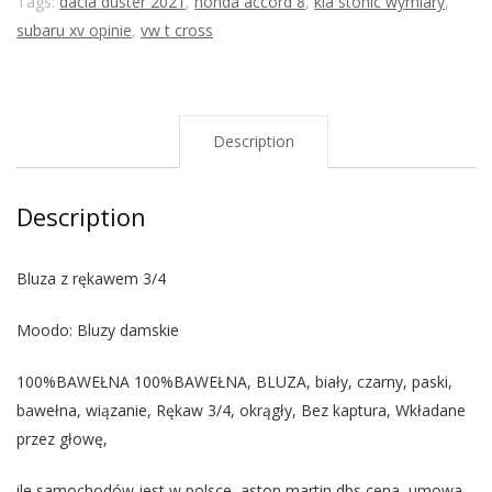
Tags:
dacia duster 2021
,
honda accord 8
,
kia stonic wymiary
,
subaru xv opinie
,
vw t cross
Description
Description
Bluza z rękawem 3/4
Moodo: Bluzy damskie
100%BAWEŁNA 100%BAWEŁNA, BLUZA, biały, czarny, paski,
bawełna, wiązanie, Rękaw 3/4, okrągły, Bez kaptura, Wkładane
przez głowę,
ile samochodów jest w polsce, aston martin dbs cena, umowa