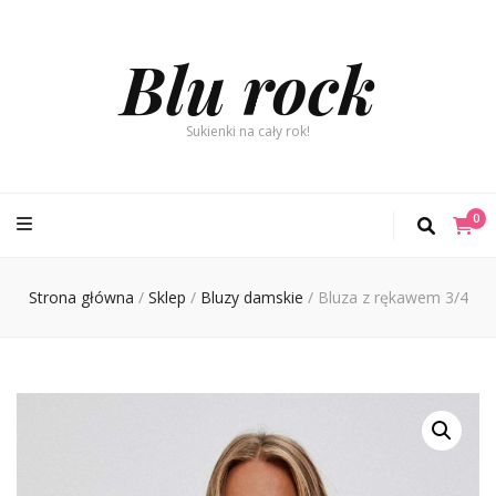
Blu rock
Sukienki na cały rok!
0
Strona główna
/
Sklep
/
Bluzy damskie
/
Bluza z rękawem 3/4