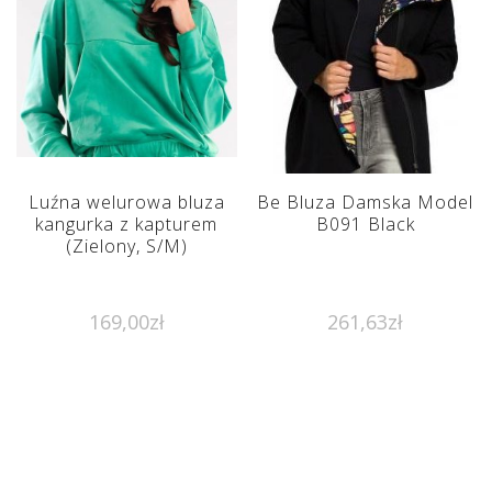
Luźna welurowa bluza
Be Bluza Damska Model
kangurka z kapturem
B091 Black
(Zielony, S/M)
169,00
zł
261,63
zł