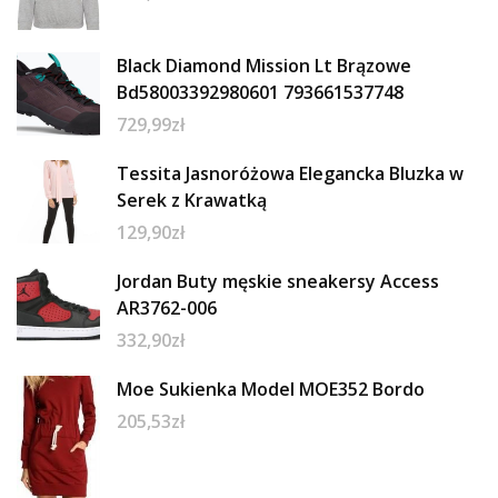
Black Diamond Mission Lt Brązowe
Bd58003392980601 793661537748
729,99
zł
Tessita Jasnoróżowa Elegancka Bluzka w
Serek z Krawatką
129,90
zł
Jordan Buty męskie sneakersy Access
AR3762-006
332,90
zł
Moe Sukienka Model MOE352 Bordo
205,53
zł