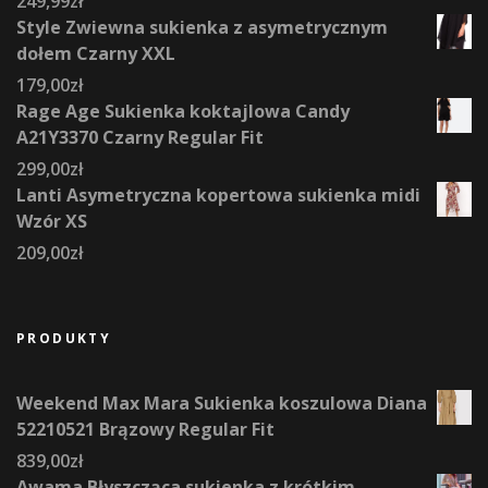
249,99
zł
Style Zwiewna sukienka z asymetrycznym
dołem Czarny XXL
179,00
zł
Rage Age Sukienka koktajlowa Candy
A21Y3370 Czarny Regular Fit
299,00
zł
Lanti Asymetryczna kopertowa sukienka midi
Wzór XS
209,00
zł
PRODUKTY
Weekend Max Mara Sukienka koszulowa Diana
52210521 Brązowy Regular Fit
839,00
zł
Awama Błyszcząca sukienka z krótkim