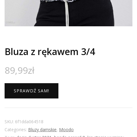
Bluza z rękawem 3/4
89,99
zł
SPRAWDŹ SAM!
SKU:
6f1dda064518
Categories:
Bluzy damskie
,
Moodo