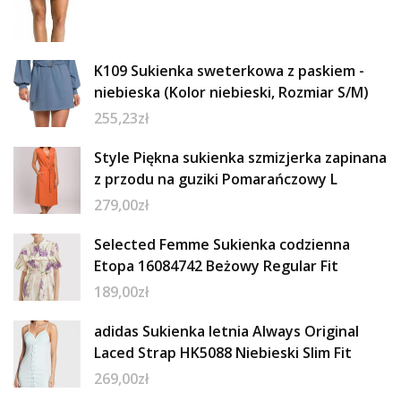
K109 Sukienka sweterkowa z paskiem -
niebieska (Kolor niebieski, Rozmiar S/M)
255,23
zł
Style Piękna sukienka szmizjerka zapinana
z przodu na guziki Pomarańczowy L
279,00
zł
Selected Femme Sukienka codzienna
Etopa 16084742 Beżowy Regular Fit
189,00
zł
adidas Sukienka letnia Always Original
Laced Strap HK5088 Niebieski Slim Fit
269,00
zł