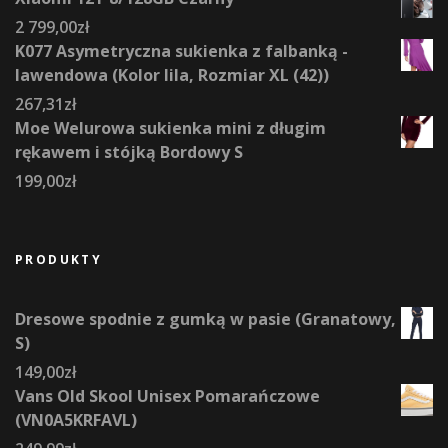
2 799,00
zł
K077 Asymetryczna sukienka z falbanką -
lawendowa (Kolor lila, Rozmiar XL (42))
267,31
zł
Moe Welurowa sukienka mini z długim
rękawem i stójką Bordowy S
199,00
zł
PRODUKTY
Dresowe spodnie z gumką w pasie (Granatowy,
S)
149,00
zł
Vans Old Skool Unisex Pomarańczowe
(VN0A5KRFAVL)