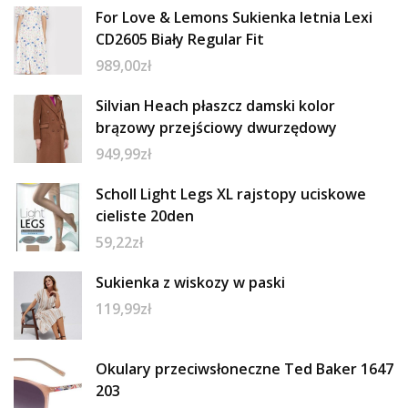
For Love & Lemons Sukienka letnia Lexi
CD2605 Biały Regular Fit
989,00
zł
Silvian Heach płaszcz damski kolor
brązowy przejściowy dwurzędowy
949,99
zł
Scholl Light Legs XL rajstopy uciskowe
cieliste 20den
59,22
zł
Sukienka z wiskozy w paski
119,99
zł
Okulary przeciwsłoneczne Ted Baker 1647
203