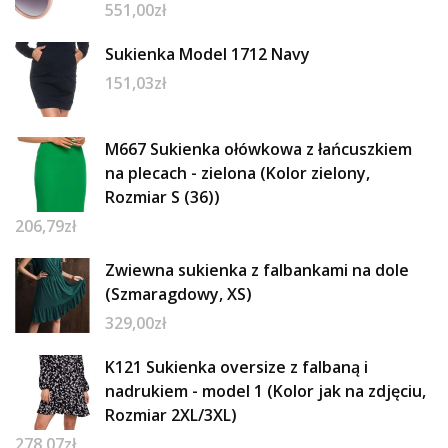
551,00
zł
Sukienka Model 1712 Navy
151,03
zł
M667 Sukienka ołówkowa z łańcuszkiem
na plecach - zielona (Kolor zielony,
Rozmiar S (36))
206,79
zł
Zwiewna sukienka z falbankami na dole
(Szmaragdowy, XS)
329,00
zł
K121 Sukienka oversize z falbaną i
nadrukiem - model 1 (Kolor jak na zdjęciu,
Rozmiar 2XL/3XL)
278,07
zł