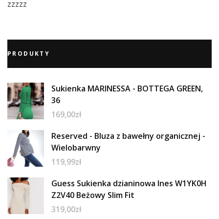
zzzzz
PRODUKTY
Sukienka MARINESSA - BOTTEGA GREEN,
36
169,00
zł
Reserved - Bluza z bawełny organicznej -
Wielobarwny
119,99
zł
Guess Sukienka dzianinowa Ines W1YK0H
Z2V40 Beżowy Slim Fit
319,00
zł