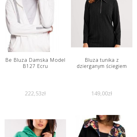
Be Bluza Damska Model
Bluza tunika z
B127 Ecru
dzierganym ściegiem
222,53
zł
149,00
zł