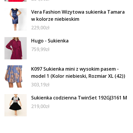
Vera Fashion Wizytowa sukienka Tamara
w kolorze niebieskim
229,00
zł
Hugo - Sukienka
759,99
zł
K097 Sukienka mini z wysokim pasem -
model 1 (Kolor niebieski, Rozmiar XL (42))
303,19
zł
Sukienka codzienna TwinSet 192GJ3161 M
219,00
zł