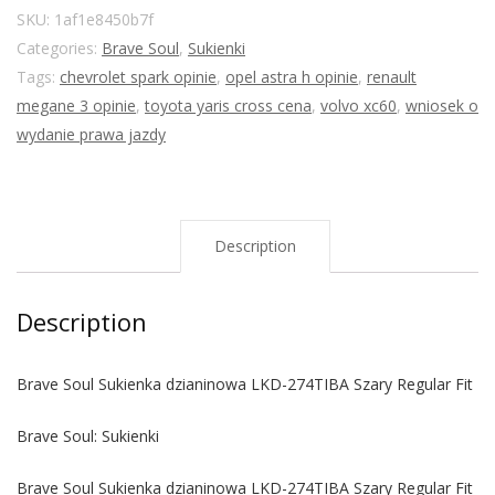
SKU:
1af1e8450b7f
Categories:
Brave Soul
,
Sukienki
Tags:
chevrolet spark opinie
,
opel astra h opinie
,
renault
megane 3 opinie
,
toyota yaris cross cena
,
volvo xc60
,
wniosek o
wydanie prawa jazdy
Description
Description
Brave Soul Sukienka dzianinowa LKD-274TIBA Szary Regular Fit
Brave Soul: Sukienki
Brave Soul Sukienka dzianinowa LKD-274TIBA Szary Regular Fit