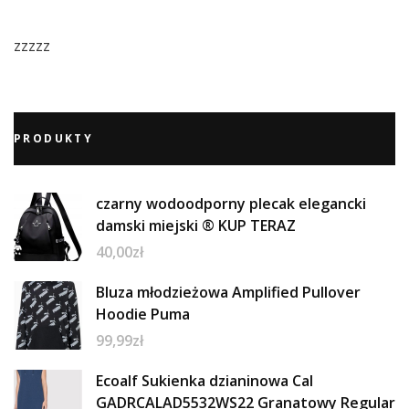
zzzzz
PRODUKTY
czarny wodoodporny plecak elegancki
damski miejski ® KUP TERAZ
40,00
zł
Bluza młodzieżowa Amplified Pullover
Hoodie Puma
99,99
zł
Ecoalf Sukienka dzianinowa Cal
GADRCALAD5532WS22 Granatowy Regular