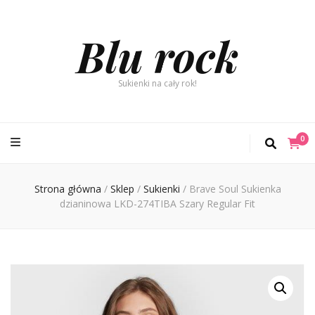
Blu rock
Sukienki na cały rok!
0
Strona główna
/
Sklep
/
Sukienki
/
Brave Soul Sukienka
dzianinowa LKD-274TIBA Szary Regular Fit