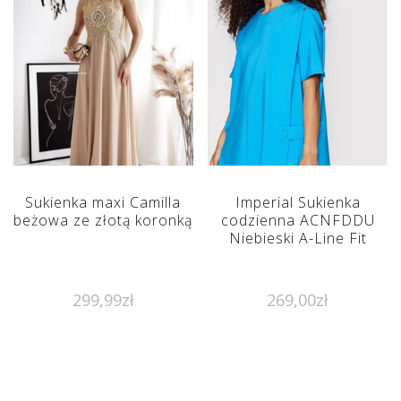
Sukienka maxi Camilla
Imperial Sukienka
beżowa ze złotą koronką
codzienna ACNFDDU
Niebieski A-Line Fit
299,99
zł
269,00
zł