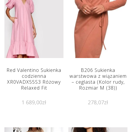
Red Valentino Sukienka
B206 Sukienka
codzienna
warstwowa z wiązaniem
XR0VADX55S3 Różowy
– ceglasta (Kolor rudy,
Relaxed Fit
Rozmiar M (38))
1 689,00
zł
278,07
zł