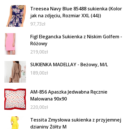
Treesea Navy Blue 85488 sukienka (Kolor
jak na zdjęciu, Rozmiar XXL (44))
97,73
zł
Figl Elegancka Sukienka z Niskim Golfem -
Różowy
219,00
zł
SUKIENKA MADELLAY - Beżowy, M/L
189,00
zł
AM-856 Apaszka Jedwabna Ręcznie
Malowana 90x90
220,00
zł
Tessita Zmysłowa sukienka z przyjemnej
dzianiny Żółty M