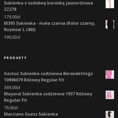
Sukienka z ozdobną koronką jasnoróżowa
ZZ278
179,00
zł
M395 Sukienka - mała czarna (Kolor czarny,
Rozmiar L (40))
190,03
zł
PRODUKTY
Gestuz Sukienka codzienna Berandettegz
10906079 Różowy Regular Fit
369,00
zł
Mayoral Sukienka codzienna 1937 Różowy
Regular Fit
79,00
zł
Marciano Guess Sukienka