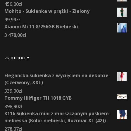
459,00
zł
Mohito - Sukienka w prążki - Zielony
99,99
zł
Xiaomi Mi 11 8/256GB Niebieski
3 478,00
zł
PRODUKTY
Elegancka sukienka z wycięciem na dekolcie
(Czerwony, XXL)
339,00
zł
Tommy Hilfiger TH 1018 GYB
398,90
zł
K116 Sukienka mini z marszczonym paskiem -
niebieska (Kolor niebieski, Rozmiar XL (42))
278,07
zł