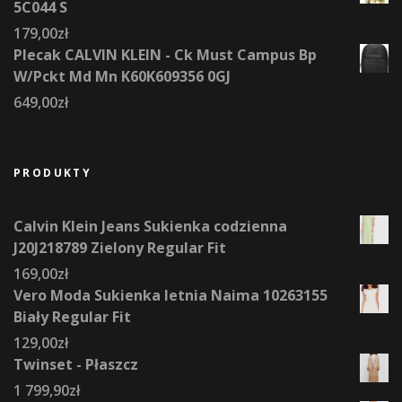
5C044 S
179,00
zł
Plecak CALVIN KLEIN - Ck Must Campus Bp
W/Pckt Md Mn K60K609356 0GJ
649,00
zł
PRODUKTY
Calvin Klein Jeans Sukienka codzienna
J20J218789 Zielony Regular Fit
169,00
zł
Vero Moda Sukienka letnia Naima 10263155
Biały Regular Fit
129,00
zł
Twinset - Płaszcz
1 799,90
zł