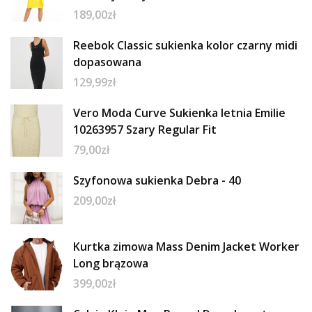
189,00
zł
Reebok Classic sukienka kolor czarny midi
dopasowana
129,99
zł
Vero Moda Curve Sukienka letnia Emilie
10263957 Szary Regular Fit
79,00
zł
Szyfonowa sukienka Debra - 40
209,00
zł
Kurtka zimowa Mass Denim Jacket Worker
Long brązowa
399,00
zł