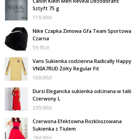
Calvin Klein Men Reveal Dezodorant
Sztyft 75 g
119,00
zł
Nike Czapka Zimowa Gfa Team Sportowa
Czarna
59,95
zł
Vans Sukienka codzienna Radically Happy
VN0A7RUD Żółty Regular Fit
169,00
zł
Dursi Elegancka sukienka odcinana w talii
Czerwony L
239,00
zł
Czerwona Efektowna Rozkloszowana
Sukienka z Tiulem
284,90
zł