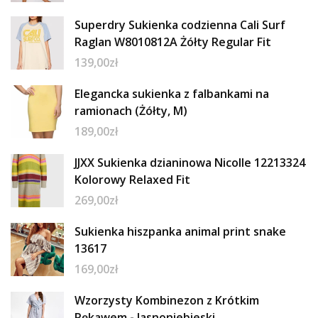
Superdry Sukienka codzienna Cali Surf
Raglan W8010812A Żółty Regular Fit
139,00
zł
Elegancka sukienka z falbankami na
ramionach (Żółty, M)
189,00
zł
JJXX Sukienka dzianinowa Nicolle 12213324
Kolorowy Relaxed Fit
269,00
zł
Sukienka hiszpanka animal print snake
13617
169,00
zł
Wzorzysty Kombinezon z Krótkim
Rękawem - Jasnoniebieski