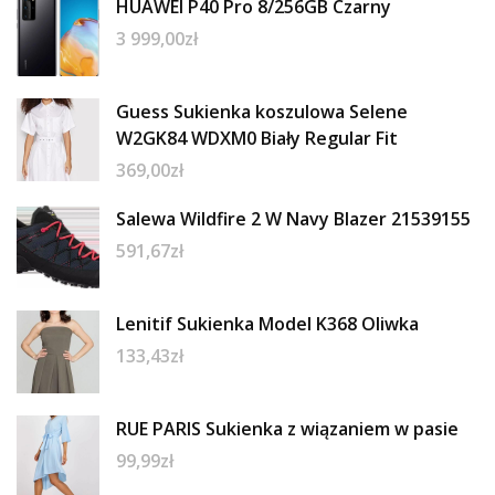
HUAWEI P40 Pro 8/256GB Czarny
3 999,00
zł
Guess Sukienka koszulowa Selene
W2GK84 WDXM0 Biały Regular Fit
369,00
zł
Salewa Wildfire 2 W Navy Blazer 21539155
591,67
zł
Lenitif Sukienka Model K368 Oliwka
133,43
zł
RUE PARIS Sukienka z wiązaniem w pasie
99,99
zł