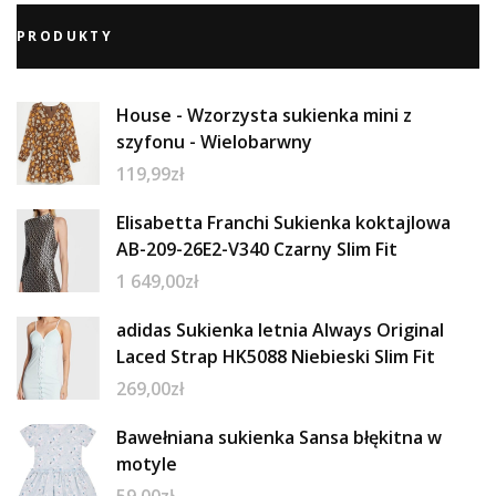
PRODUKTY
House - Wzorzysta sukienka mini z
szyfonu - Wielobarwny
119,99
zł
Elisabetta Franchi Sukienka koktajlowa
AB-209-26E2-V340 Czarny Slim Fit
1 649,00
zł
adidas Sukienka letnia Always Original
Laced Strap HK5088 Niebieski Slim Fit
269,00
zł
Bawełniana sukienka Sansa błękitna w
motyle