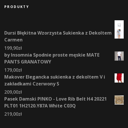
PRODUKTY
Dursi Błękitna Wzorzysta Sukienka z Dekoltem
Carmen
199,90
zł
by Insomnia Spodnie proste męskie MATE
PANTS GRANATOWY
179,00
zł
Makover Elegancka sukienka z dekoltem V i
zakładkami Czerwony S
209,00
zł
Pasek Damski PINKO - Love Rib Belt H4 20221
PLT01 1H2120.Y87A White C03Q
219,00
zł