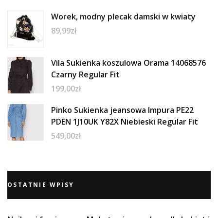
Worek, modny plecak damski w kwiaty
89,99
zł
Vila Sukienka koszulowa Orama 14068576
Czarny Regular Fit
199,00
zł
Pinko Sukienka jeansowa Impura PE22
PDEN 1J10UK Y82X Niebieski Regular Fit
549,00
zł
OSTATNIE WPISY