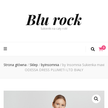
Blu rock
Sukienki na cały rok!
0
Strona główna
/
Sklep
/
byInsomnia
/
by Insomnia Sukienka maxi
ODESSA DRESS PLUMETI LTD BIAŁY