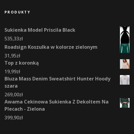
PRODUKTY
Sukienka Model Priscila Black
535,33
zł
Roadsign Koszulka w kolorze zielonym
31,95
zł
Top z koronką
19,99
zł
Bluza Mass Denim Sweatshirt Hunter Hoody
szara
269,00
zł
Awama Cekinowa Sukienka Z Dekoltem Na
Plecach - Zielona
399,90
zł