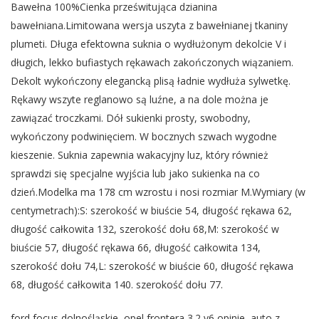
Bawełna 100%Cienka prześwitująca dzianina
bawełniana.Limitowana wersja uszyta z bawełnianej tkaniny
plumeti. Długa efektowna suknia o wydłużonym dekolcie V i
długich, lekko bufiastych rękawach zakończonych wiązaniem.
Dekolt wykończony elegancką plisą ładnie wydłuża sylwetkę.
Rękawy wszyte reglanowo są luźne, a na dole można je
zawiązać troczkami. Dół sukienki prosty, swobodny,
wykończony podwinięciem. W bocznych szwach wygodne
kieszenie. Suknia zapewnia wakacyjny luz, który również
sprawdzi się specjalne wyjścia lub jako sukienka na co
dzień.Modelka ma 178 cm wzrostu i nosi rozmiar M.Wymiary (w
centymetrach):S: szerokość w biuście 54, długość rękawa 62,
długość całkowita 132, szerokość dołu 68,M: szerokość w
biuście 57, długość rękawa 66, długość całkowita 134,
szerokość dołu 74,L: szerokość w biuście 60, długość rękawa
68, długość całkowita 140. szerokość dołu 77.
ford focus dolnośląskie, opel frontera 3.2 v6 opinie, auto z