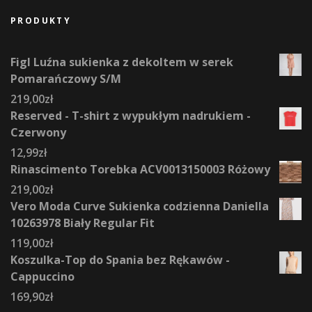
PRODUKTY
Figl Luźna sukienka z dekoltem w serek
Pomarańczowy S/M
219,00
zł
Reserved - T-shirt z wypukłym nadrukiem -
Czerwony
12,99
zł
Rinascimento Torebka ACV0013150003 Różowy
219,00
zł
Vero Moda Curve Sukienka codzienna Daniella
10263978 Biały Regular Fit
119,00
zł
Koszulka-Top do Spania bez Rękawów -
Cappuccino
169,90
zł