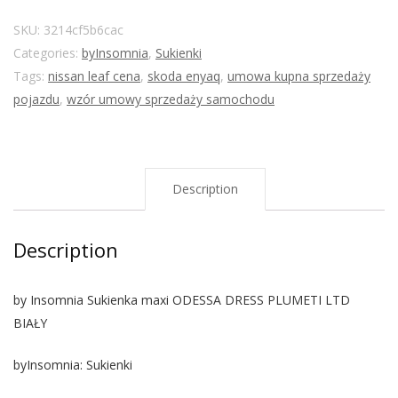
SKU:
3214cf5b6cac
Categories:
byInsomnia
,
Sukienki
Tags:
nissan leaf cena
,
skoda enyaq
,
umowa kupna sprzedaży
pojazdu
,
wzór umowy sprzedaży samochodu
Description
Description
by Insomnia Sukienka maxi ODESSA DRESS PLUMETI LTD
BIAŁY
byInsomnia: Sukienki