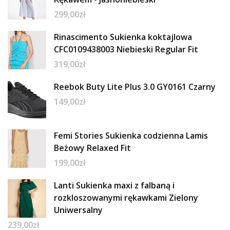
299,00
zł
Rinascimento Sukienka koktajlowa
CFC0109438003 Niebieski Regular Fit
319,00
zł
Reebok Buty Lite Plus 3.0 GY0161 Czarny
149,00
zł
Femi Stories Sukienka codzienna Lamis
Beżowy Relaxed Fit
199,00
zł
Lanti Sukienka maxi z falbaną i
rozkloszowanymi rękawkami Zielony
Uniwersalny
239,00
zł