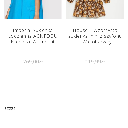
Imperial Sukienka
House – Wzorzysta
codzienna ACNFDDU
sukienka mini z szyfonu
Niebieski A-Line Fit
– Wielobarwny
269,00
zł
119,99
zł
zzzzz