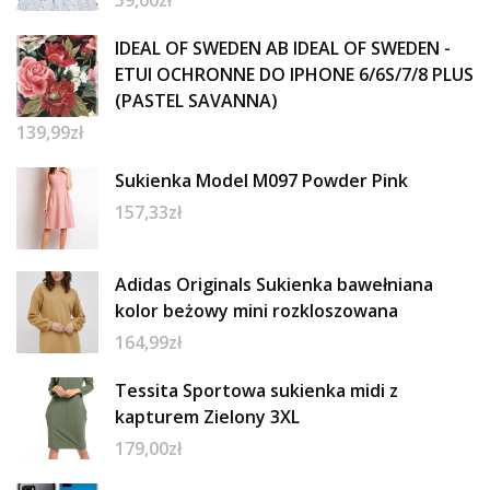
59,00
zł
IDEAL OF SWEDEN AB IDEAL OF SWEDEN -
ETUI OCHRONNE DO IPHONE 6/6S/7/8 PLUS
(PASTEL SAVANNA)
139,99
zł
Sukienka Model M097 Powder Pink
157,33
zł
Adidas Originals Sukienka bawełniana
kolor beżowy mini rozkloszowana
164,99
zł
Tessita Sportowa sukienka midi z
kapturem Zielony 3XL
179,00
zł