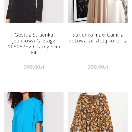
Gestuz Sukienka
Sukienka maxi Camilla
jeansowa Gretagz
beżowa ze złotą koronką
10905732 Czarny Slim
Fit
399,00
zł
299,99
zł