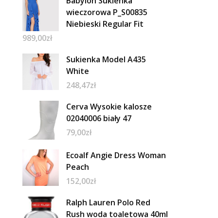
Babylon Sukienka
wieczorowa P_S00835
Niebieski Regular Fit
989,00
zł
Sukienka Model A435
White
248,47
zł
Cerva Wysokie kalosze
02040006 biały 47
79,00
zł
Ecoalf Angie Dress Woman
Peach
152,00
zł
Ralph Lauren Polo Red
Rush woda toaletowa 40ml