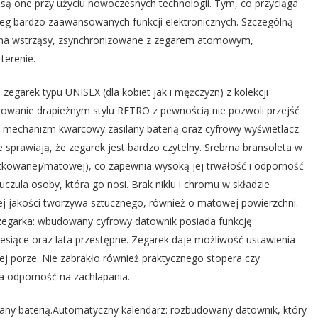
są one przy użyciu nowoczesnych technologii. Tym, co przyciąga
zereg bardzo zaawansowanych funkcji elektronicznych. Szczególną
e na wstrząsy, zsynchronizowane z zegarem atomowym,
terenie.
egarek typu UNISEX (dla kobiet jak i mężczyzn) z kolekcji
dowanie drapieżnym stylu RETRO z pewnością nie pozwoli przejść
 mechanizm kwarcowy zasilany baterią oraz cyfrowy wyświetlacz.
 sprawiają, że zegarek jest bardzo czytelny. Srebrna bransoleta w
zotkowanej/matowej), co zapewnia wysoką jej trwałość i odporność
czula osoby, która go nosi. Brak niklu i chromu w składzie
j jakości tworzywa sztucznego, również o matowej powierzchni.
egarka: wbudowany cyfrowy datownik posiada funkcję
esiące oraz lata przestępne. Zegarek daje możliwość ustawienia
j porze. Nie zabrakło również praktycznego stopera czy
a odporność na zachlapania.
ny baterią.Automatyczny kalendarz: rozbudowany datownik, który