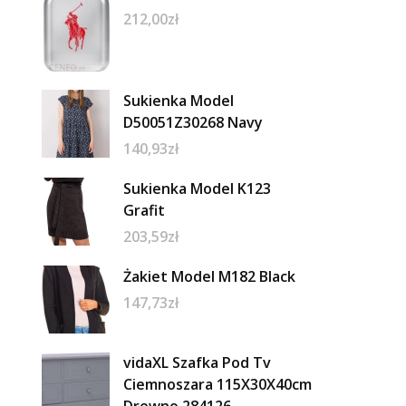
212,00
zł
Sukienka Model
D50051Z30268 Navy
140,93
zł
Sukienka Model K123
Grafit
203,59
zł
Żakiet Model M182 Black
147,73
zł
vidaXL Szafka Pod Tv
Ciemnoszara 115X30X40cm
Drewno 284126