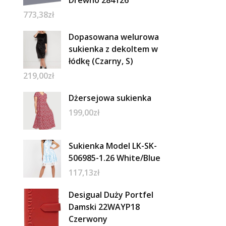
773,38
zł
Dopasowana welurowa
sukienka z dekoltem w
łódkę (Czarny, S)
219,00
zł
Dżersejowa sukienka
199,00
zł
Sukienka Model LK-SK-
506985-1.26 White/Blue
117,13
zł
Desigual Duży Portfel
Damski 22WAYP18
Czerwony