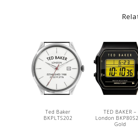
Rela
Ted Baker
TED BAKER –
BKPLTS202
London BKP80S
Gold