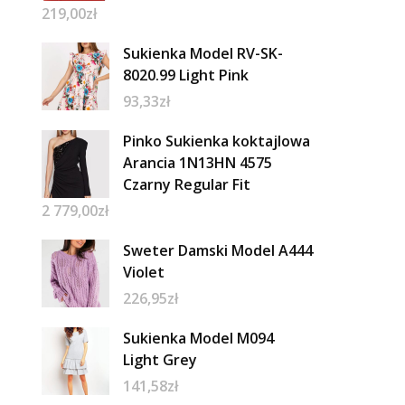
219,00
zł
Sukienka Model RV-SK-
8020.99 Light Pink
93,33
zł
Pinko Sukienka koktajlowa
Arancia 1N13HN 4575
Czarny Regular Fit
2 779,00
zł
Sweter Damski Model A444
Violet
226,95
zł
Sukienka Model M094
Light Grey
141,58
zł