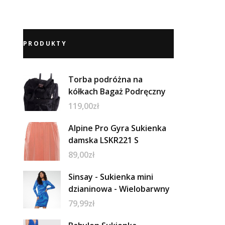
PRODUKTY
Torba podróżna na
kółkach Bagaż Podręczny
119,00
zł
Alpine Pro Gyra Sukienka
damska LSKR221 S
89,00
zł
Sinsay - Sukienka mini
dzianinowa - Wielobarwny
79,99
zł