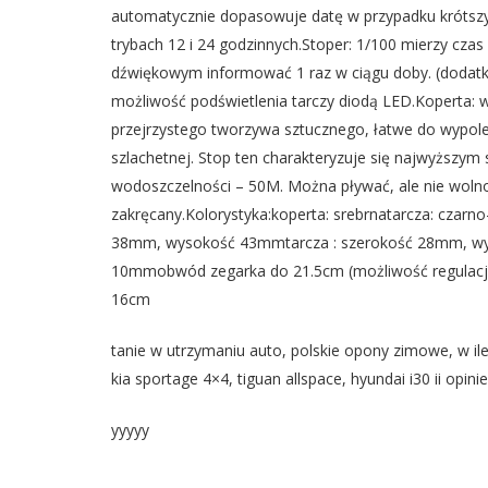
automatycznie dopasowuje datę w przypadku krótszy
trybach 12 i 24 godzinnych.Stoper: 1/100 mierzy cza
dźwiękowym informować 1 raz w ciągu doby. (dodatko
możliwość podświetlenia tarczy diodą LED.Koperta:
przejrzystego tworzywa sztucznego, łatwe do wypoler
szlachetnej. Stop ten charakteryzuje się najwyższy
wodoszczelności – 50M. Można pływać, ale nie wolno
zakręcany.Kolorystyka:koperta: srebrnatarcza: czarn
38mm, wysokość 43mmtarcza : szerokość 28mm, wy
10mmobwód zegarka do 21.5cm (możliwość regulacji)
16cm
tanie w utrzymaniu auto, polskie opony zimowe, w 
kia sportage 4×4, tiguan allspace, hyundai i30 ii op
yyyyy