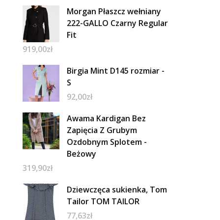
Morgan Płaszcz wełniany
222-GALLO Czarny Regular
Fit
919,00
zł
Birgia Mint D145 rozmiar -
S
92,00
zł
Awama Kardigan Bez
Zapięcia Z Grubym
Ozdobnym Splotem -
Beżowy
319,90
zł
Dziewczęca sukienka, Tom
Tailor TOM TAILOR
77,63
zł