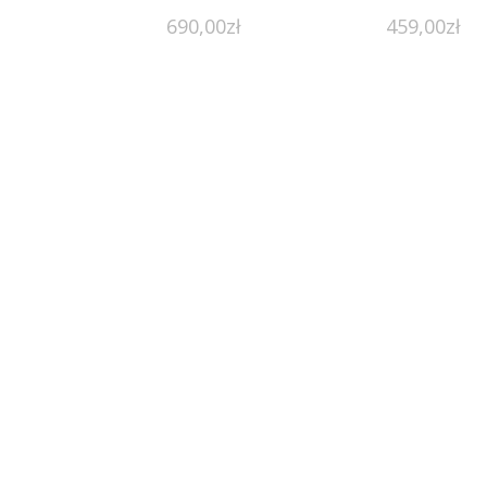
690,00
zł
459,00
zł