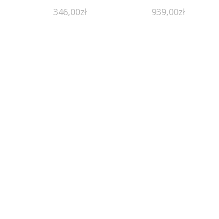
346,00
zł
939,00
zł