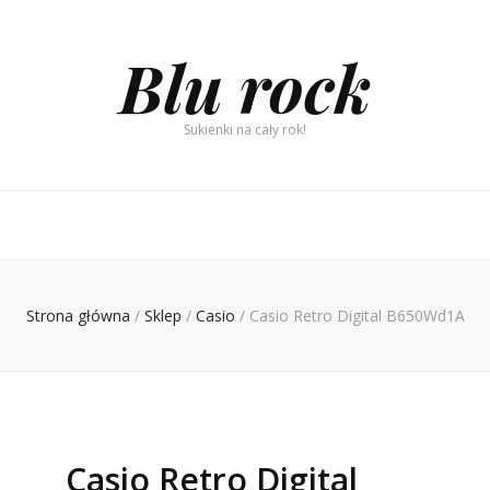
Blu rock
Sukienki na cały rok!
Strona główna
/
Sklep
/
Casio
/
Casio Retro Digital B650Wd1A
Casio Retro Digital