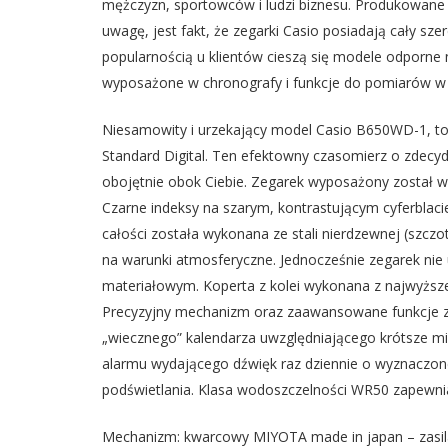
mężczyzn, sportowców i ludzi biznesu. Produkowane 
uwagę, jest fakt, że zegarki Casio posiadają cały s
popularnością u klientów cieszą się modele odporn
wyposażone w chronografy i funkcje do pomiarów w 
Niesamowity i urzekający model Casio B650WD-1, to z
Standard Digital. Ten efektowny czasomierz o zdecy
obojętnie obok Ciebie. Zegarek wyposażony został w
Czarne indeksy na szarym, kontrastującym cyferblacie
całości została wykonana ze stali nierdzewnej (szc
na warunki atmosferyczne. Jednocześnie zegarek nie u
materiałowym. Koperta z kolei wykonana z najwyższe
Precyzyjny mechanizm oraz zaawansowane funkcje z
„wiecznego” kalendarza uwzględniającego krótsze mi
alarmu wydającego dźwięk raz dziennie o wyznaczone
podświetlania. Klasa wodoszczelności WR50 zapewni
Mechanizm: kwarcowy MIYOTA made in japan – zasila