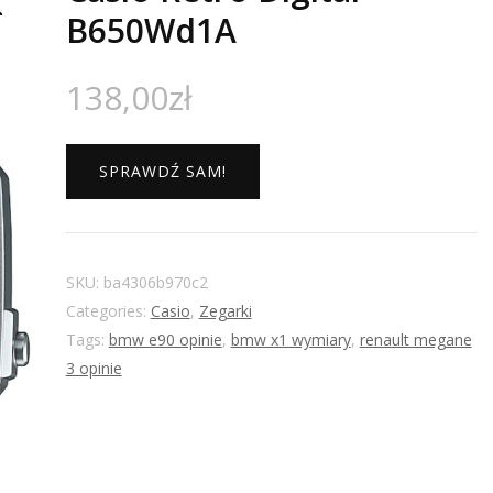
B650Wd1A
138,00
zł
SPRAWDŹ SAM!
SKU:
ba4306b970c2
Categories:
Casio
,
Zegarki
Tags:
bmw e90 opinie
,
bmw x1 wymiary
,
renault megane
3 opinie