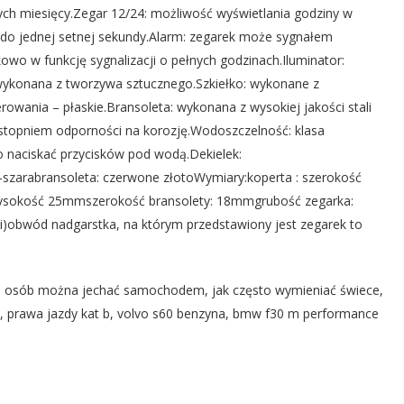
ch miesięcy.Zegar 12/24: możliwość wyświetlania godziny w
s do jednej setnej sekundy.Alarm: zegarek może sygnałem
wo w funkcję sygnalizacji o pełnych godzinach.Iluminator:
 wykonana z tworzywa sztucznego.Szkiełko: wykonane z
owania – płaskie.Bransoleta: wykonana z wysokiej jakości stali
m stopniem odporności na korozję.Wodoszczelność: klasa
 naciskać przycisków pod wodą.Dekielek:
o-szarabransoleta: czerwone złotoWymiary:koperta : szerokość
sokość 25mmszerokość bransolety: 18mmgrubość zegarka:
obwód nadgarstka, na którym przedstawiony jest zegarek to
ile osób można jechać samochodem, jak często wymieniać świece,
inie, prawa jazdy kat b, volvo s60 benzyna, bmw f30 m performance