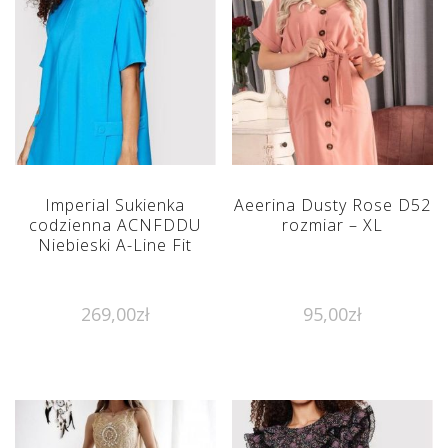
Imperial Sukienka
Aeerina Dusty Rose D52
codzienna ACNFDDU
rozmiar – XL
Niebieski A-Line Fit
269,00
zł
95,00
zł