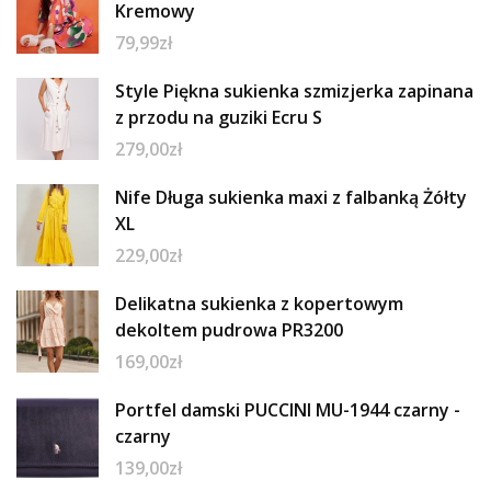
Kremowy
79,99
zł
Style Piękna sukienka szmizjerka zapinana
z przodu na guziki Ecru S
279,00
zł
Nife Długa sukienka maxi z falbanką Żółty
XL
229,00
zł
Delikatna sukienka z kopertowym
dekoltem pudrowa PR3200
169,00
zł
Portfel damski PUCCINI MU-1944 czarny -
czarny
139,00
zł