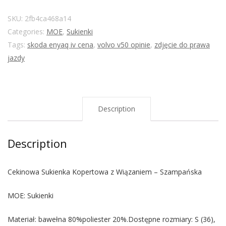
SKU:
2fb4ca468a14
Categories:
MOE
,
Sukienki
Tags:
skoda enyaq iv cena
,
volvo v50 opinie
,
zdjęcie do prawa
jazdy
Description
Description
Cekinowa Sukienka Kopertowa z Wiązaniem – Szampańska
MOE: Sukienki
Materiał: bawełna 80%poliester 20%.Dostępne rozmiary: S (36),