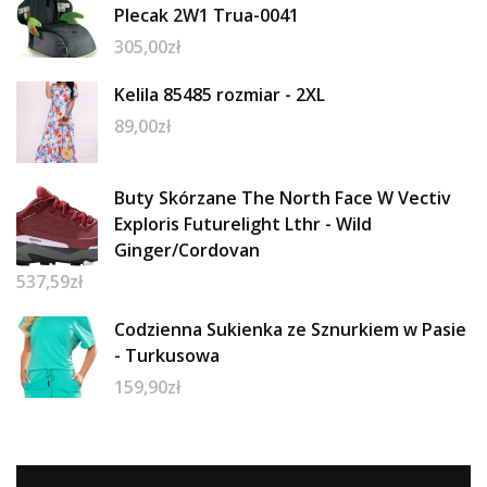
Plecak 2W1 Trua-0041
305,00
zł
Kelila 85485 rozmiar - 2XL
89,00
zł
Buty Skórzane The North Face W Vectiv
Exploris Futurelight Lthr - Wild
Ginger/Cordovan
537,59
zł
Codzienna Sukienka ze Sznurkiem w Pasie
- Turkusowa
159,90
zł