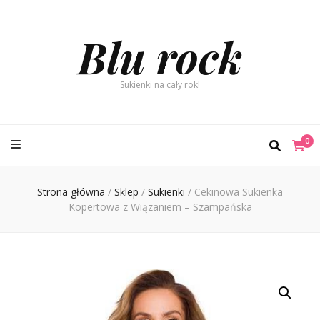
Blu rock
Sukienki na cały rok!
0
Strona główna
/
Sklep
/
Sukienki
/
Cekinowa Sukienka
Kopertowa z Wiązaniem – Szampańska