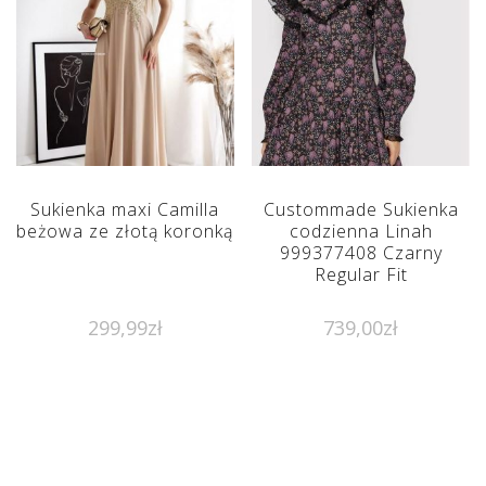
Sukienka maxi Camilla
Custommade Sukienka
beżowa ze złotą koronką
codzienna Linah
999377408 Czarny
Regular Fit
299,99
zł
739,00
zł