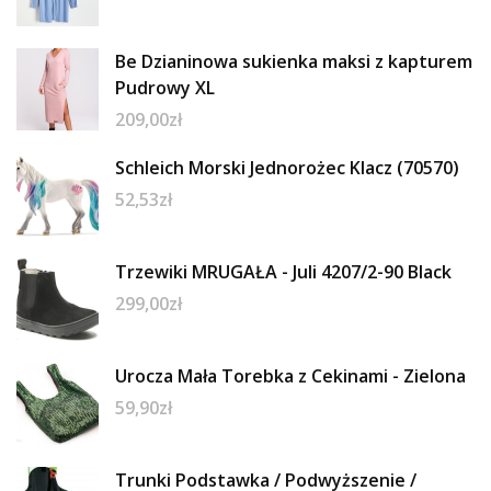
Be Dzianinowa sukienka maksi z kapturem
Pudrowy XL
209,00
zł
Schleich Morski Jednorożec Klacz (70570)
52,53
zł
Trzewiki MRUGAŁA - Juli 4207/2-90 Black
299,00
zł
Urocza Mała Torebka z Cekinami - Zielona
59,90
zł
Trunki Podstawka / Podwyższenie /