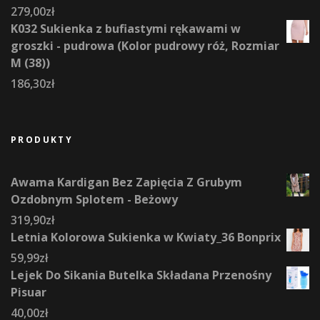
279,00
zł
K032 Sukienka z bufiastymi rękawami w
groszki - pudrowa (Kolor pudrowy róż, Rozmiar
M (38))
186,30
zł
PRODUKTY
Awama Kardigan Bez Zapięcia Z Grubym
Ozdobnym Splotem - Beżowy
319,90
zł
Letnia Kolorowa Sukienka w Kwiaty_36 Bonprix
59,99
zł
Lejek Do Sikania Butelka Składana Przenośny
Pisuar
40,00
zł