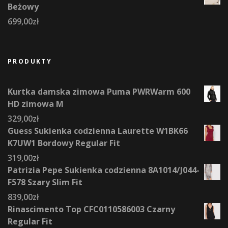
Beżowy
699,00
zł
PRODUKTY
Kurtka damska zimowa Puma PWRWarm 600
HD zimowa M
329,00
zł
Guess Sukienka codzienna Laurette W1BK66
K7UW1 Bordowy Regular Fit
319,00
zł
Patrizia Pepe Sukienka codzienna 8A1014/J044-
F578 Szary Slim Fit
839,00
zł
Rinascimento Top CFC0110586003 Czarny
Regular Fit