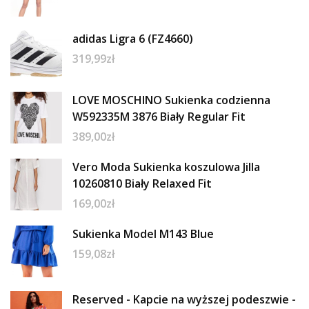
adidas Ligra 6 (FZ4660)
319,99
zł
LOVE MOSCHINO Sukienka codzienna
W592335M 3876 Biały Regular Fit
389,00
zł
Vero Moda Sukienka koszulowa Jilla
10260810 Biały Relaxed Fit
169,00
zł
Sukienka Model M143 Blue
159,08
zł
Reserved - Kapcie na wyższej podeszwie -