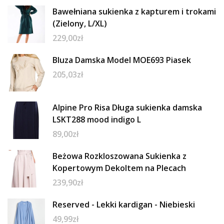
Bawełniana sukienka z kapturem i trokami
(Zielony, L/XL)
229,00
zł
Bluza Damska Model MOE693 Piasek
205,03
zł
Alpine Pro Risa Długa sukienka damska
LSKT288 mood indigo L
89,00
zł
Beżowa Rozkloszowana Sukienka z
Kopertowym Dekoltem na Plecach
239,90
zł
Reserved - Lekki kardigan - Niebieski
49,99
zł