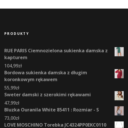
PRODUKTY
RUE PARIS Ciemnozielona sukienka damska z
kapturem
104,99
zł
Bordowa sukienka damska z długim
koronkowym rękawem
55,99
zł
Sweter damski z szerokimi rękawami
47,99
zł
Bluzka Ouranila White 85411 : Rozmiar - S
73,00
zł
LOVE MOSCHINO Torebka JC4324PP0EKC0110