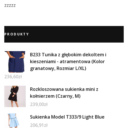
zzzzz
PRODUKTY
B233 Tunika z głębokim dekoltem i
kieszeniami - atramentowa (Kolor
granatowy, Rozmiar L/XL)
236,60
zł
Rozkloszowana sukienka mini z
kołnierzem (Czarny, M)
239,00
zł
Sukienka Model T333/9 Light Blue
206,91
zł