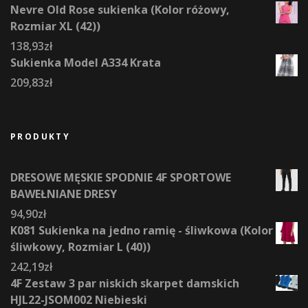
Nevre Old Rose sukienka (Kolor różowy,
Rozmiar XL (42))
138,93
zł
Sukienka Model A334 Krata
209,83
zł
PRODUKTY
DRESOWE MĘSKIE SPODNIE 4F SPORTOWE
BAWEŁNIANE DRESY
94,90
zł
K081 Sukienka na jedno ramię - śliwkowa (Kolor
śliwkowy, Rozmiar L (40))
242,19
zł
4F Zestaw 3 par niskich skarpet damskich
HJL22-JSOM002 Niebieski