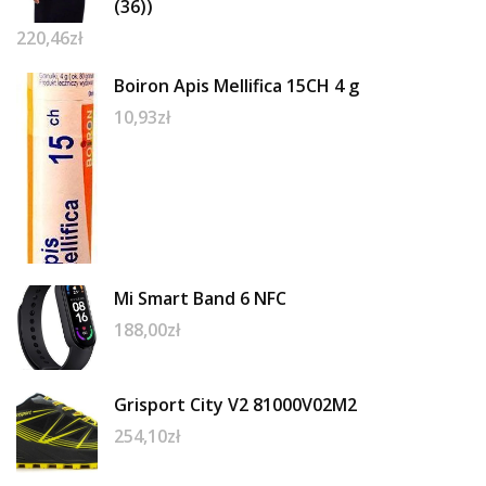
(36))
220,46
zł
Boiron Apis Mellifica 15CH 4 g
10,93
zł
Mi Smart Band 6 NFC
188,00
zł
Grisport City V2 81000V02M2
254,10
zł