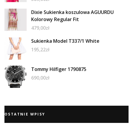
Dixie Sukienka koszulowa AGUURDU
Kolorowy Regular Fit
479,00
zł
Sukienka Model T337/1 White
195,22
zł
Tommy Hilfiger 1790875
690,00
zł
OSTATNIE WPISY