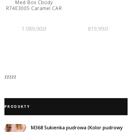
Med Box Cbody
R74E3005 Caramel CAR
1 089,00
zł
819,99
zł
zzzzz
PRODUKTY
M368 Sukienka pudrowa (Kolor pudrowy