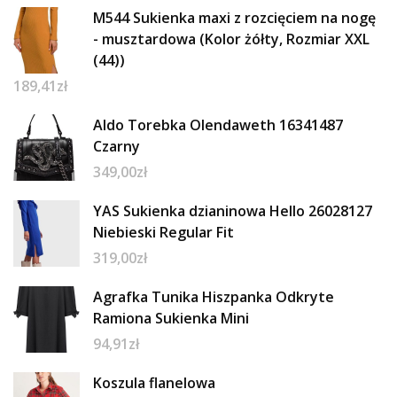
M544 Sukienka maxi z rozcięciem na nogę
- musztardowa (Kolor żółty, Rozmiar XXL
(44))
189,41
zł
Aldo Torebka Olendaweth 16341487
Czarny
349,00
zł
YAS Sukienka dzianinowa Hello 26028127
Niebieski Regular Fit
319,00
zł
Agrafka Tunika Hiszpanka Odkryte
Ramiona Sukienka Mini
94,91
zł
Koszula flanelowa