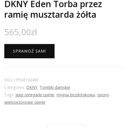
DKNY Eden Torba przez
ramię musztarda żółta
565,00
zł
SPRAWDŹ SAM!
SKU:
cff56818d48f
Categories:
DKNY
,
Torebki damskie
Tags:
jeep renegade opinie
,
myjnia bezdotykowa
,
opony
wielosezonowe opinie