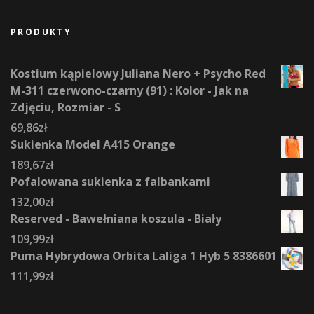
PRODUKTY
Kostium kąpielowy Juliana Nero + Psycho Red
M-311 czerwono-czarny (91) : Kolor - Jak na
Zdjęciu, Rozmiar - S
69,86
zł
Sukienka Model A415 Orange
189,67
zł
Pofalowana sukienka z falbankami
132,00
zł
Reserved - Bawełniana koszula - Biały
109,99
zł
Puma Hybrydowa Orbita Laliga 1 Hyb 5 8386601
111,99
zł