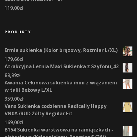
119,00
zł
PRODUKTY
Ermia sukienka (Kolor brązowy, Rozmiar L/XL)
179,66
zł
Atrakcyjna Letnia Maxi Sukienka z Szyfonu_42
89,99
zł
Awama Cekinowa sukienka mini z wiązaniem
w talii Beżowy L/XL
359,00
zł
Vans Sukienka codzienna Radically Happy
VN0A7RUD Żółty Regular Fit
169,00
zł
B154 Sukienka warstwowa na ramiączkach -
pistacjowa (Kolor zielony, Rozmiar S (36))