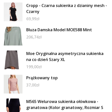
Cropp - Czarna sukienka z dzianiny mesh -
Czarny
69,99
zł
Bluza Damska Model MOE588 Mint
206,74
zł
Moe Oryginalna asymetryczna sukienka
na co dzień Szary XL
199,00
zł
Prążkowany top
37,00
zł
M565 Welurowa sukienka ołówkowa -
granatowa (Kolor granatowy, Rozmiar S