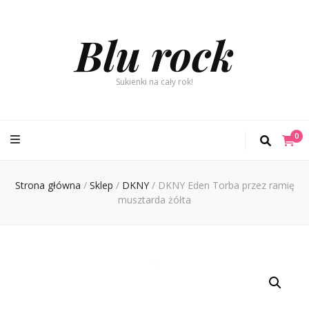
Blu rock
Sukienki na cały rok!
0
Strona główna
/
Sklep
/
DKNY
/
DKNY Eden Torba przez ramię
musztarda żółta