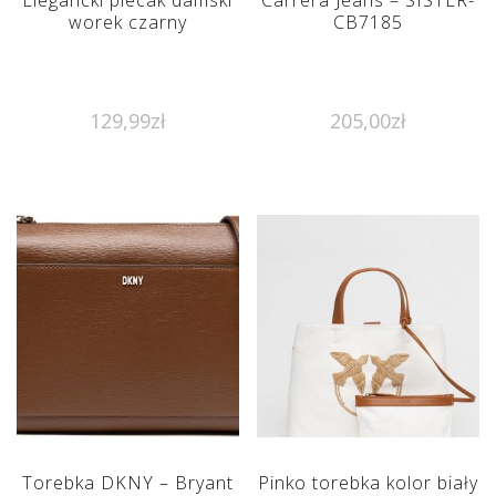
worek czarny
CB7185
129,99
zł
205,00
zł
Torebka DKNY – Bryant
Pinko torebka kolor biały