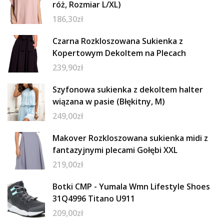
róż, Rozmiar L/XL)
186,30
zł
Czarna Rozkloszowana Sukienka z
Kopertowym Dekoltem na Plecach
239,90
zł
Szyfonowa sukienka z dekoltem halter
wiązana w pasie (Błękitny, M)
249,00
zł
Makover Rozkloszowana sukienka midi z
fantazyjnymi plecami Gołębi XXL
219,00
zł
Botki CMP - Yumala Wmn Lifestyle Shoes
31Q4996 Titano U911
209,00
zł