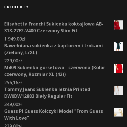
PRODUKTY
Elisabetta Franchi Sukienka koktajlowa AB-
313-27E2-V400 Czerwony Slim Fit
1 949,00
zł
Bawełniana sukienka z kapturem i trokami
(Zielony, L/XL)
229,00
zł
M409 Sukienka gorsetowa - czerwona (Kolor
czerwony, Rozmiar XL (42))
256,16
zł
Tommy Jeans Sukienka letnia Printed
DW0DW12883 Biały Regular Fit
349,00
zł
Guess Pl Guess Kolczyki Model "From Guess
With Love"
229,00
zł