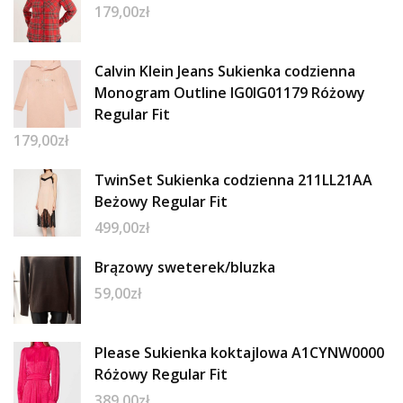
179,00
zł
Calvin Klein Jeans Sukienka codzienna
Monogram Outline IG0IG01179 Różowy
Regular Fit
179,00
zł
TwinSet Sukienka codzienna 211LL21AA
Beżowy Regular Fit
499,00
zł
Brązowy sweterek/bluzka
59,00
zł
Please Sukienka koktajlowa A1CYNW0000
Różowy Regular Fit
389,00
zł