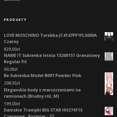
PRODUKTY
LOVE MOSCHINO Torebka JC4147PP1FLS000A
Czarny
829,00
zł
NAME IT Sukienka letnia 13200151 Granatowy
Regular Fit
69,00
zł
Be Sukienka Model B097 Powder Pink
208,93
zł
Eleganckie body z marszczeniami na
ramionach (Brudny róż, M)
199,00
zł
Damskie Trampki BIG STAR HH274115
Czerwone : Rozmiar - 37