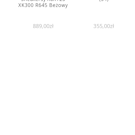
XK300 R645 Beżowy
889,00
zł
355,00
zł