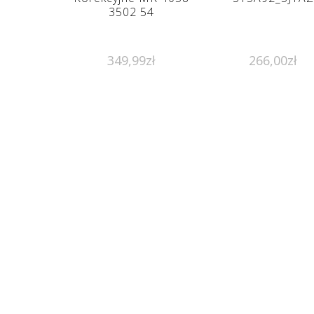
3502 54
349,99
zł
266,00
zł