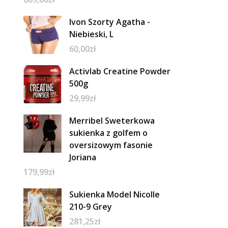
Ivon Szorty Agatha -
Niebieski, L
60,00
zł
Activlab Creatine Powder
500g
29,99
zł
Merribel Sweterkowa
sukienka z golfem o
oversizowym fasonie
Joriana
179,99
zł
Sukienka Model Nicolle
210-9 Grey
281,25
zł