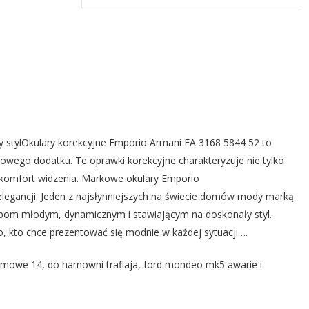
y stylOkulary korekcyjne Emporio Armani EA 3168 5844 52 to
lowego dodatku. Te oprawki korekcyjne charakteryzuje nie tylko
 komfort widzenia. Markowe okulary Emporio
legancji. Jeden z najsłynniejszych na świecie domów mody marką
om młodym, dynamicznym i stawiającym na doskonały styl.
, kto chce prezentować się modnie w każdej sytuacji….
 zimowe 14, do hamowni trafiaja, ford mondeo mk5 awarie i