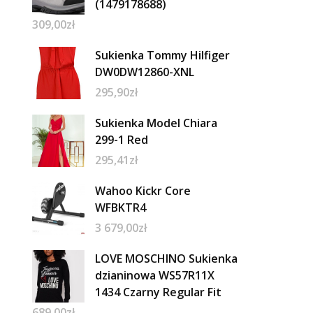
(1479178688)
309,00
zł
Sukienka Tommy Hilfiger
DW0DW12860-XNL
295,90
zł
Sukienka Model Chiara
299-1 Red
295,41
zł
Wahoo Kickr Core
WFBKTR4
3 679,00
zł
LOVE MOSCHINO Sukienka
dzianinowa WS57R11X
1434 Czarny Regular Fit
689,00
zł