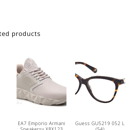
ted products
–
EA7 Emporio Armani
Guess GU5219 052 L
Sneakersy X8X123
(54)