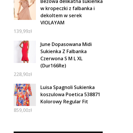
Beżowa delikatna sukienka
w kropeczki z falbanka i
dekoltem w serek
VIOLAYAM
139,99
zł
June Dopasowana Midi
Sukienka Z Falbanka
Czerwona S M L XL
(Dur166Re)
228,90
zł
Luisa Spagnoli Sukienka
koszulowa Poetica 538871
Kolorowy Regular Fit
859,00
zł