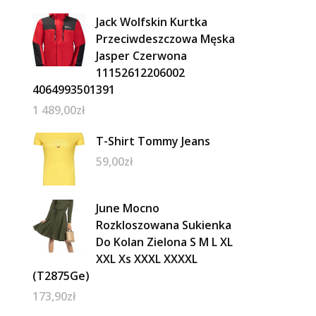
Jack Wolfskin Kurtka
Przeciwdeszczowa Męska
Jasper Czerwona
11152612206002
4064993501391
1 489,00
zł
T-Shirt Tommy Jeans
59,00
zł
June Mocno
Rozkloszowana Sukienka
Do Kolan Zielona S M L XL
XXL Xs XXXL XXXXL
(T2875Ge)
173,90
zł