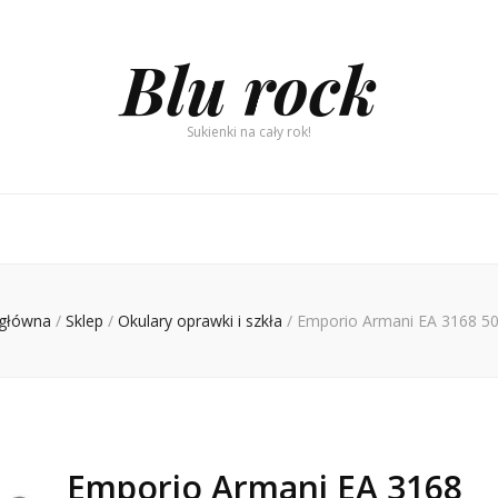
Blu rock
Sukienki na cały rok!
 główna
/
Sklep
/
Okulary oprawki i szkła
/
Emporio Armani EA 3168 50
Emporio Armani EA 3168