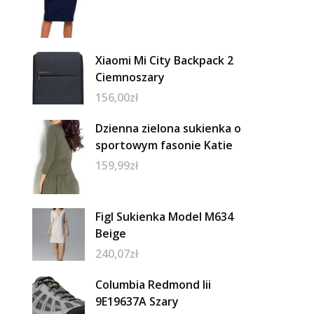
Xiaomi Mi City Backpack 2
Ciemnoszary
156,00
zł
Dzienna zielona sukienka o
sportowym fasonie Katie
159,99
zł
Figl Sukienka Model M634
Beige
240,07
zł
Columbia Redmond Iii
9E19637A Szary