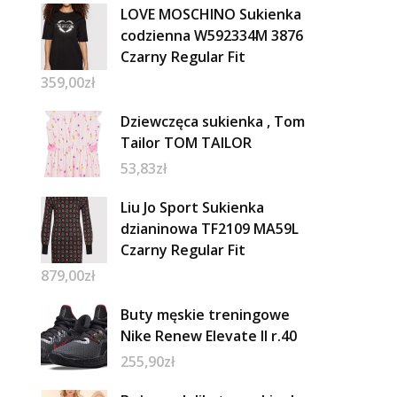
LOVE MOSCHINO Sukienka
codzienna W592334M 3876
Czarny Regular Fit
359,00
zł
Dziewczęca sukienka , Tom
Tailor TOM TAILOR
53,83
zł
Liu Jo Sport Sukienka
dzianinowa TF2109 MA59L
Czarny Regular Fit
879,00
zł
Buty męskie treningowe
Nike Renew Elevate II r.40
255,90
zł