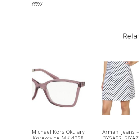
yyyyy
Rela
Michael Kors Okulary
Armani Jeans 
Korekcyjne MK 4058
3Y5A92_5JYAZ