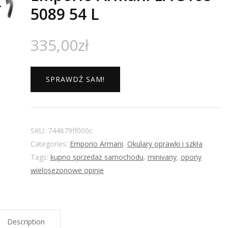
5089 54 L
335,00
zł
SPRAWDŹ SAM!
SKU:
744679ff000c
Categories:
Emporio Armani
,
Okulary oprawki i szkła
Tags:
kupno sprzedaż samochodu
,
minivany
,
opony
wielosezonowe opinie
Description