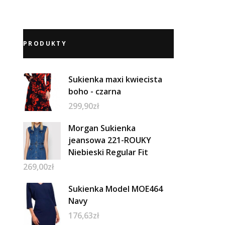
PRODUKTY
Sukienka maxi kwiecista
boho - czarna
299,90
zł
Morgan Sukienka
jeansowa 221-ROUKY
Niebieski Regular Fit
269,00
zł
Sukienka Model MOE464
Navy
176,63
zł