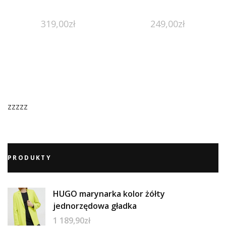
319,00
zł
249,00
zł
zzzzz
PRODUKTY
HUGO marynarka kolor żółty
jednorzędowa gładka
1 189,90
zł