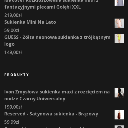
fantazyjnymi plecami Gołębi XXL
219,00
zł
Sukienka Mini Na Lato
59,00
zł
GUESS - Żółta neonowa sukienka z trójkątnym
logo
149,00
zł
PRODUKTY
Ivon Zmysłowa sukienka maxi z rozcięciem na
nodze Czarny Uniwersalny
199,00
zł
Reserved - Satynowa sukienka - Brązowy
59,99
zł