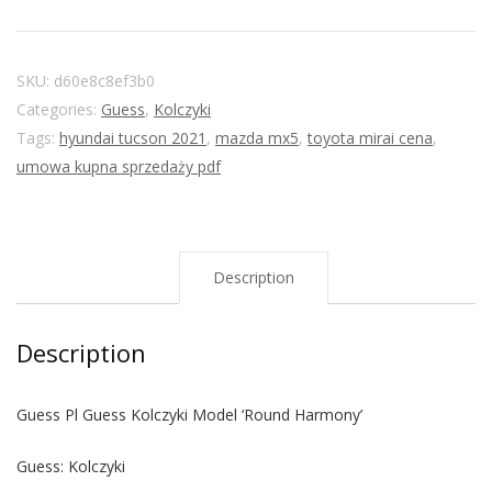
SKU:
d60e8c8ef3b0
Categories:
Guess
,
Kolczyki
Tags:
hyundai tucson 2021
,
mazda mx5
,
toyota mirai cena
,
umowa kupna sprzedaży pdf
Description
Description
Guess Pl Guess Kolczyki Model ‘Round Harmony’
Guess: Kolczyki