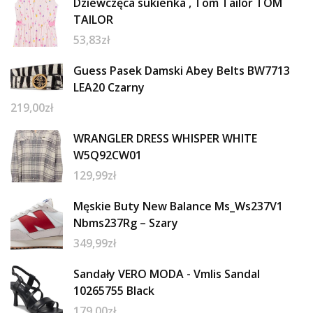
Dziewczęca sukienka , Tom Tailor TOM
TAILOR
53,83
zł
Guess Pasek Damski Abey Belts BW7713
LEA20 Czarny
219,00
zł
WRANGLER DRESS WHISPER WHITE
W5Q92CW01
129,99
zł
Męskie Buty New Balance Ms_Ws237V1
Nbms237Rg – Szary
349,99
zł
Sandały VERO MODA - Vmlis Sandal
10265755 Black
179,00
zł