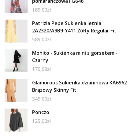
pomarańczowa FG646
189,00
zł
Patrizia Pepe Sukienka letnia
2A2320/A9B9-Y411 Żółty Regular Fit
589,00
zł
Mohito - Sukienka mini z gorsetem -
Czarny
179,99
zł
Glamorous Sukienka dzianinowa KA6962
Brązowy Skinny Fit
349,00
zł
Ponczo
125,00
zł