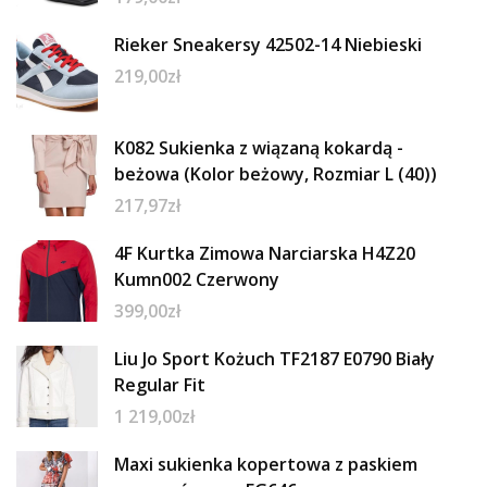
Rieker Sneakersy 42502-14 Niebieski
219,00
zł
K082 Sukienka z wiązaną kokardą -
beżowa (Kolor beżowy, Rozmiar L (40))
217,97
zł
4F Kurtka Zimowa Narciarska H4Z20
Kumn002 Czerwony
399,00
zł
Liu Jo Sport Kożuch TF2187 E0790 Biały
Regular Fit
1 219,00
zł
Maxi sukienka kopertowa z paskiem