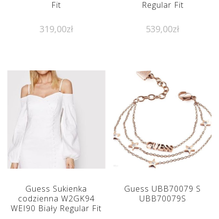
Fit
Regular Fit
319,00
zł
539,00
zł
Guess Sukienka
Guess UBB70079 S
codzienna W2GK94
UBB70079S
WEI90 Biały Regular Fit