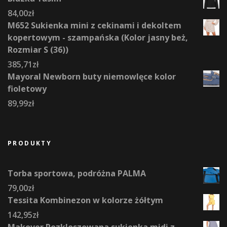
84,00
zł
M652 Sukienka mini z cekinami i dekoltem
kopertowym - szampańska (Kolor jasny beż,
Rozmiar S (36))
385,71
zł
Mayoral Newborn buty niemowlęce kolor
fioletowy
89,99
zł
PRODUKTY
Torba sportowa, podróżna PALMA
79,00
zł
Tessita Kombinezon w kolorze żółtym
142,95
zł
Makover Rozkloszowana sukienka midi z