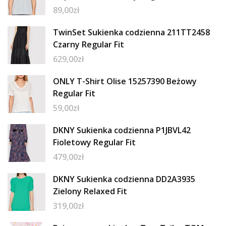
89,00
zł
TwinSet Sukienka codzienna 211TT2458
Czarny Regular Fit
629,00
zł
ONLY T-Shirt Olise 15257390 Beżowy
Regular Fit
59,00
zł
DKNY Sukienka codzienna P1JBVL42
Fioletowy Regular Fit
479,00
zł
DKNY Sukienka codzienna DD2A3935
Zielony Relaxed Fit
319,00
zł