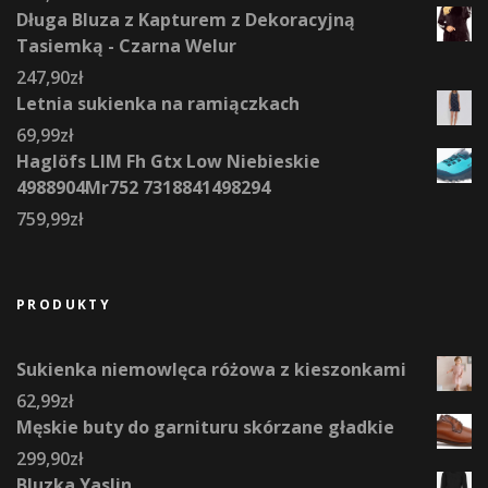
Długa Bluza z Kapturem z Dekoracyjną
Tasiemką - Czarna Welur
247,90
zł
Letnia sukienka na ramiączkach
69,99
zł
Haglöfs LIM Fh Gtx Low Niebieskie
4988904Mr752 7318841498294
759,99
zł
PRODUKTY
Sukienka niemowlęca różowa z kieszonkami
62,99
zł
Męskie buty do garnituru skórzane gładkie
299,90
zł
Bluzka Yaslin