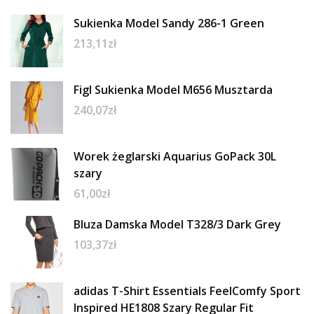
Sukienka Model Sandy 286-1 Green
213,11
zł
Figl Sukienka Model M656 Musztarda
240,07
zł
Worek żeglarski Aquarius GoPack 30L
szary
61,00
zł
Bluza Damska Model T328/3 Dark Grey
103,37
zł
adidas T-Shirt Essentials FeelComfy Sport
Inspired HE1808 Szary Regular Fit