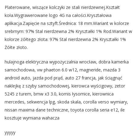
Platerowane, wiszące kolczyki ze stali nierdzewnej.Kształt
koła.Wygrawerowane logo 4G na całości.Kryształowa
aplikacja.Zapięcie na sztyft.Średnica: 18 mm.Wariant w kolorze
srebrnym: 97% Stal nierdzewna 2% Kryształki 1% Rod.Wariant w
kolorze żółtego złota: 97% Stal nierdzewna 2% Kryształki 1%
Żółte złoto.
hulajnoga elektryczna wypożyczalnia wrocław, dobra kamerka
samochodowa, vw phaeton 6.0 w12, magneride, mazda 3
android auto, jazda pod prąd, auto 27 francja, jak ściągnąć
naklejkę z szyby samochodowej, kierowca wyścigowy, zetor
5245 z turem, bmw x3 3.0, komis łysomice, kierownica
mercedes, sekwencja lpg, skoda skala, corolla verso wymiary,
nissan maxima dane techniczne, toyota corolla seria e12, ile
kosztuje wymiana wahacza
yyyyy