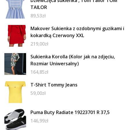
Dziewczęca sukienka , Tom Tailor TOM
TAILOR
89,53
zł
Makover Sukienka z ozdobnymi guzikami i
kokardką Czerwony XXL
219,00
zł
Sukienka Korolla (Kolor jak na zdjęciu,
Rozmiar Uniwersalny)
164,85
zł
T-Shirt Tommy Jeans
59,00
zł
Puma Buty Radiate 19223701 R 37,5
146,99
zł