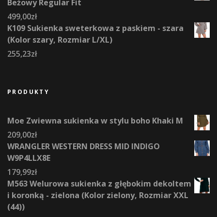
Beżowy Regular Fit
499,00
zł
K109 Sukienka sweterkowa z paskiem - szara
(Kolor szary, Rozmiar L/XL)
255,23
zł
PRODUKTY
Moe Zwiewna sukienka w stylu boho Khaki M
209,00
zł
WRANGLER WESTERN DRESS MID INDIGO
W9P4LLX8E
179,99
zł
M563 Welurowa sukienka z głębokim dekoltem
i koronką - zielona (Kolor zielony, Rozmiar XXL
(44))