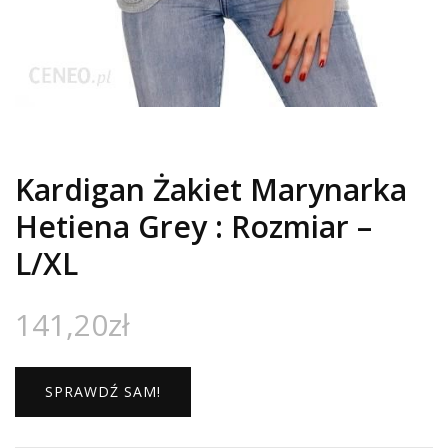
Kardigan Żakiet Marynarka
Hetiena Grey : Rozmiar –
L/XL
141,20
zł
SPRAWDŹ SAM!