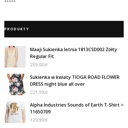
PRODUKTY
Maaji Sukienka letnia 1813CSD002 Żółty
Regular Fit
209,00
zł
Sukienka w kwiaty TIOGA ROAD FLOWER
DRESS night blue all over
221,99
zł
Alpha Industries Sounds of Earth T-Shirt >
11650709
139,99
zł