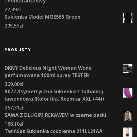
- Pomarańczowy
22,99
zł
Sukienka Model MOE565 Green
205,53
zł
PRODUKTY
DKNY Delicious Night Woman Woda
perfumowana 100ml spray TESTER
369,00
zł
K077 Asymetryczna sukienka z falbanką -
lawendowa (Kolor lila, Rozmiar XXL (44))
267,31
zł
SAWA Z DŁUGIM RĘKAWEM w czarne paski
188,10
zł
TwinSet Sukienka codzienna 211LL21AA