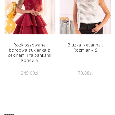
Rozkloszowana
Bluzka Nevanna :
bordowa sukienka z
Rozmiar – S
cekinami i falbankami
Karieela
249,00
zł
70,88
zł
zzzzz