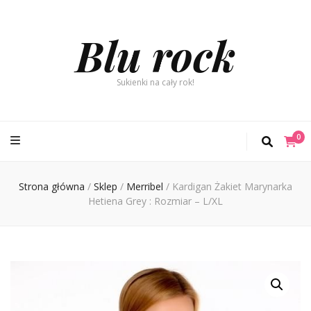
Blu rock
Sukienki na cały rok!
0
Strona główna
/
Sklep
/
Merribel
/
Kardigan Żakiet Marynarka
Hetiena Grey : Rozmiar – L/XL