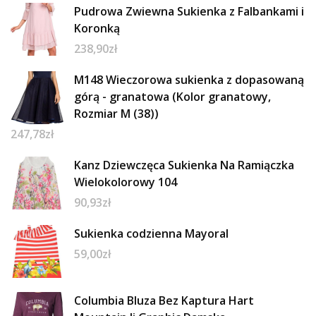
Pudrowa Zwiewna Sukienka z Falbankami i
Koronką
238,90
zł
M148 Wieczorowa sukienka z dopasowaną
górą - granatowa (Kolor granatowy,
Rozmiar M (38))
247,78
zł
Kanz Dziewczęca Sukienka Na Ramiączka
Wielokolorowy 104
90,93
zł
Sukienka codzienna Mayoral
59,00
zł
Columbia Bluza Bez Kaptura Hart