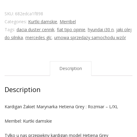
SKU:
682edca1f898
Categories:
Kurtki damskie
,
Merribel
Tags:
dacia duster cennik
,
fiat tipo opinie
,
hyundai i30 n
,
jaki olej
do silnika
,
mercedes glc
,
umowa sprzedaży samochodu wzór
Description
Description
Kardigan Żakiet Marynarka Hetiena Grey : Rozmiar – L/XL
Merribel: Kurtki damskie
Tylko u nas przepiękny kardigan model Hetiena Grey