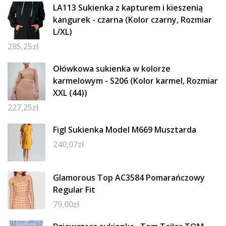
LA113 Sukienka z kapturem i kieszenią
kangurek - czarna (Kolor czarny, Rozmiar
L/XL)
285,25
zł
Ołówkowa sukienka w kolorze
karmelowym - S206 (Kolor karmel, Rozmiar
XXL (44))
227,25
zł
Figl Sukienka Model M669 Musztarda
240,07
zł
Glamorous Top AC3584 Pomarańczowy
Regular Fit
79,00
zł