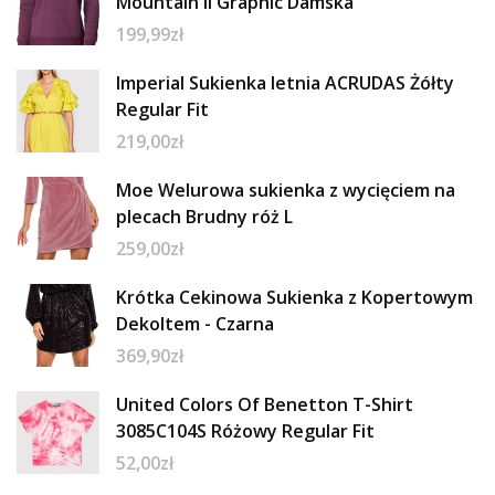
Mountain Ii Graphic Damska
199,99
zł
Imperial Sukienka letnia ACRUDAS Żółty
Regular Fit
219,00
zł
Moe Welurowa sukienka z wycięciem na
plecach Brudny róż L
259,00
zł
Krótka Cekinowa Sukienka z Kopertowym
Dekoltem - Czarna
369,90
zł
United Colors Of Benetton T-Shirt
3085C104S Różowy Regular Fit
52,00
zł