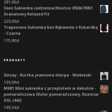
281,06
zł
Vans Sukienka codzienna Mootoo VN0A7RN1
Granatowy Relaxed Fit
229,00
zł
Trapezowa Sukienka bez Rękawów z Kokardką
- Czarna
175,90
zł
PRODUKTY
Sinsay - Kurtka jeansowa sherpa - Niebieski
139,99
zł
M681 Mini sukienka z przeplotem w dekolcie -
pomarańczowa (Kolor pomarańczowy, Rozmiar
XXL (44))
199,34
zł