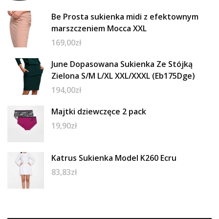
Be Prosta sukienka midi z efektownym
marszczeniem Mocca XXL
169,00
zł
June Dopasowana Sukienka Ze Stójką
Zielona S/M L/XL XXL/XXXL (Eb175Dge)
194,00
zł
Majtki dziewczęce 2 pack
19,90
zł
Katrus Sukienka Model K260 Ecru
83,83
zł