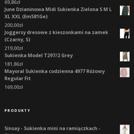
69,86
zł
June Dzianinowa Midi Sukienka Zielona S M L
XL XXL (Em581Ge)
200,00
zł
Joggersy dresowe z kieszonkami na zamek
(Czarny, S)
219,00
zł
Sukienka Model T297/2 Grey
181,86
zł
Mayoral Sukienka codzienna 4977 Różowy
Regular Fit
169,00
zł
PRODUKTY
Sinsay - Sukienka mini na ramiączkach -