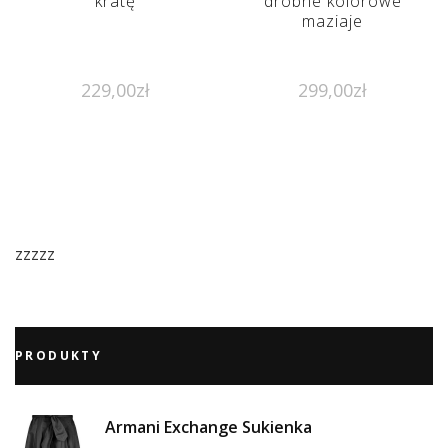
kratę
drobne kolorowe
maziaje
229,00
zł
299,00
zł
zzzzz
PRODUKTY
Armani Exchange Sukienka