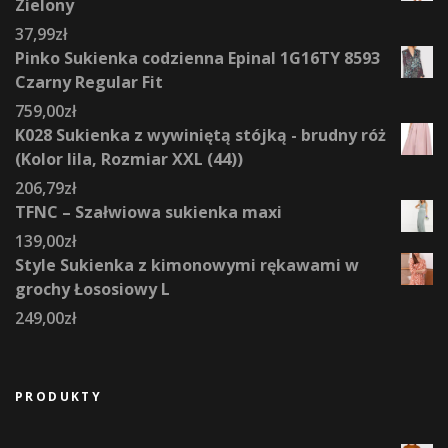
Zielony
37,99
zł
Pinko Sukienka codzienna Epinal 1G16TY 8593
Czarny Regular Fit
759,00
zł
K028 Sukienka z wywiniętą stójką - brudny róż
(Kolor lila, Rozmiar XXL (44))
206,79
zł
TFNC – Szałwiowa sukienka maxi
139,00
zł
Style Sukienka z kimonowymi rękawami w
grochy Łososiowy L
249,00
zł
PRODUKTY