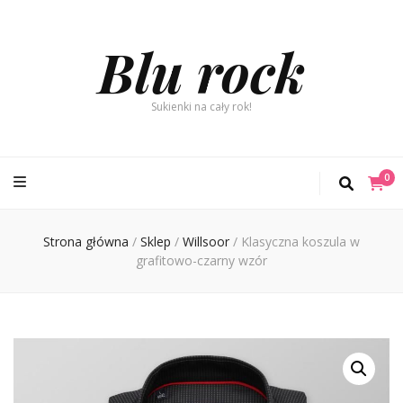
Blu rock
Sukienki na cały rok!
0
Strona główna
/
Sklep
/
Willsoor
/
Klasyczna koszula w
grafitowo-czarny wzór