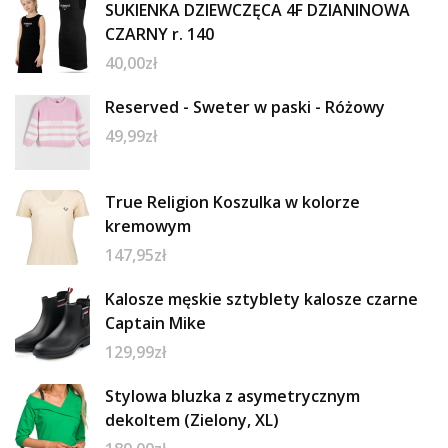
SUKIENKA DZIEWCZĘCA 4F DZIANINOWA
CZARNY r. 140
40,00
zł
Reserved - Sweter w paski - Różowy
49,99
zł
True Religion Koszulka w kolorze
kremowym
147,95
zł
Kalosze męskie sztyblety kalosze czarne
Captain Mike
129,99
zł
Stylowa bluzka z asymetrycznym
dekoltem (Zielony, XL)