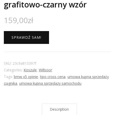
grafitowo-czarny wzór
159,00
zł
SPRAWDŹ SAM!
SKU:
23c9a813397f
Categories:
Koszule
,
Willsoor
Tags:
bmw x5 opinie
,
tipo cross cena
,
umowa kupna sprzedaży
ciągnika
,
umowa kupna sprzedazy samochodu
Description