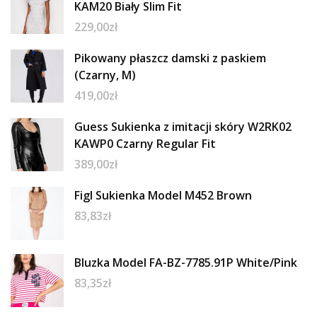
KAM20 Biały Slim Fit
229,00
zł
Pikowany płaszcz damski z paskiem
(Czarny, M)
419,00
zł
Guess Sukienka z imitacji skóry W2RK02
KAWP0 Czarny Regular Fit
389,00
zł
Figl Sukienka Model M452 Brown
83,83
zł
Bluzka Model FA-BZ-7785.91P White/Pink
83,35
zł