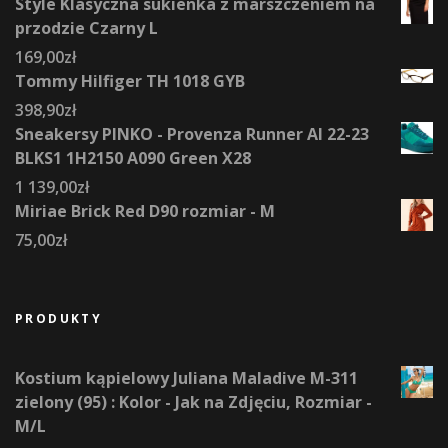
Style Klasyczna sukienka z marszczeniem na
przodzie Czarny L
169,00
zł
Tommy Hilfiger TH 1018 GYB
398,90
zł
Sneakersy PINKO - Provenza Runner AI 22-23
BLKS1 1H2150 A090 Green X28
1 139,00
zł
Miriae Brick Red D90 rozmiar - M
75,00
zł
PRODUKTY
Kostium kąpielowy Juliana Maladive M-311
zielony (95) : Kolor - Jak na Zdjęciu, Rozmiar -
M/L