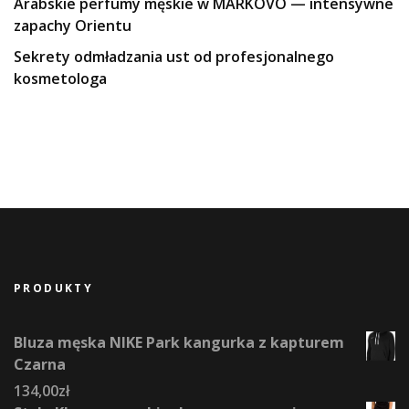
Arabskie perfumy męskie w MARKOVO — intensywne
zapachy Orientu
Sekrety odmładzania ust od profesjonalnego
kosmetologa
PRODUKTY
Bluza męska NIKE Park kangurka z kapturem
Czarna
134,00
zł