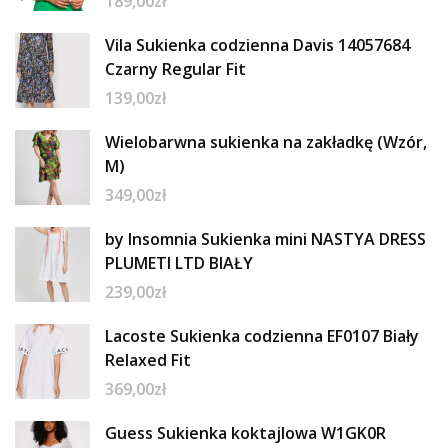
189,00
zł
Vila Sukienka codzienna Davis 14057684
Czarny Regular Fit
139,00
zł
Wielobarwna sukienka na zakładkę (Wzór,
M)
349,00
zł
by Insomnia Sukienka mini NASTYA DRESS
PLUMETI LTD BIAŁY
239,00
zł
Lacoste Sukienka codzienna EF0107 Biały
Relaxed Fit
369,00
zł
Guess Sukienka koktajlowa W1GK0R