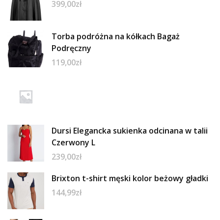
399,00
zł
Torba podróżna na kółkach Bagaż
Podręczny
119,00
zł
Dursi Elegancka sukienka odcinana w talii
Czerwony L
239,00
zł
Brixton t-shirt męski kolor beżowy gładki
144,99
zł