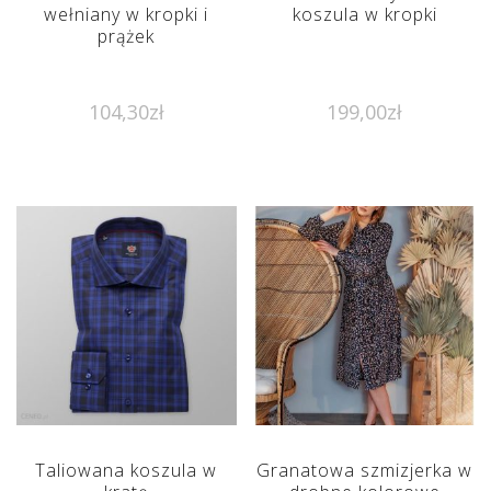
wełniany w kropki i
koszula w kropki
prążek
104,30
zł
199,00
zł
Taliowana koszula w
Granatowa szmizjerka w