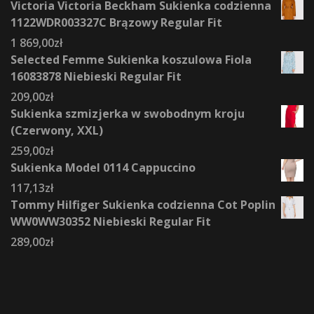
Victoria Victoria Beckham Sukienka codzienna
1122WDR003327C Brązowy Regular Fit
1 869,00
zł
Selected Femme Sukienka koszulowa Fiola
16083878 Niebieski Regular Fit
209,00
zł
Sukienka szmizjerka w swobodnym kroju
(Czerwony, XXL)
259,00
zł
Sukienka Model 0114 Cappuccino
117,13
zł
Tommy Hilfiger Sukienka codzienna Cot Poplin
WW0WW30352 Niebieski Regular Fit
289,00
zł