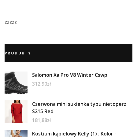
zzzzz
PRODUKTY
Salomon Xa Pro V8 Winter Cswp
312,90
zł
Czerwona mini sukienka typu nietoperz
S215 Red
181,88
zł
Kostium kąpielowy Kelly (1) : Kolor -