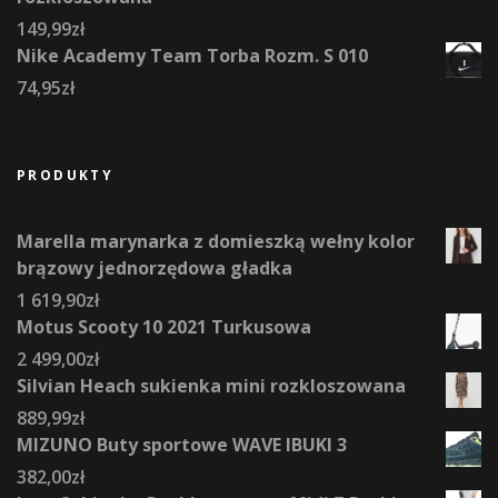
149,99
zł
Nike Academy Team Torba Rozm. S 010
74,95
zł
PRODUKTY
Marella marynarka z domieszką wełny kolor
brązowy jednorzędowa gładka
1 619,90
zł
Motus Scooty 10 2021 Turkusowa
2 499,00
zł
Silvian Heach sukienka mini rozkloszowana
889,99
zł
MIZUNO Buty sportowe WAVE IBUKI 3
382,00
zł