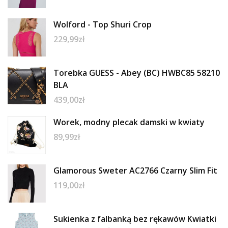
Wolford - Top Shuri Crop
229,99
zł
Torebka GUESS - Abey (BC) HWBC85 58210
BLA
439,00
zł
Worek, modny plecak damski w kwiaty
89,99
zł
Glamorous Sweter AC2766 Czarny Slim Fit
119,00
zł
Sukienka z falbanką bez rękawów Kwiatki