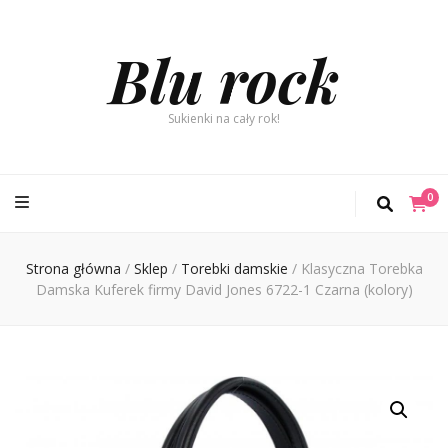
Blu rock
Sukienki na cały rok!
0
Strona główna
/
Sklep
/
Torebki damskie
/
Klasyczna Torebka
Damska Kuferek firmy David Jones 6722-1 Czarna (kolory)