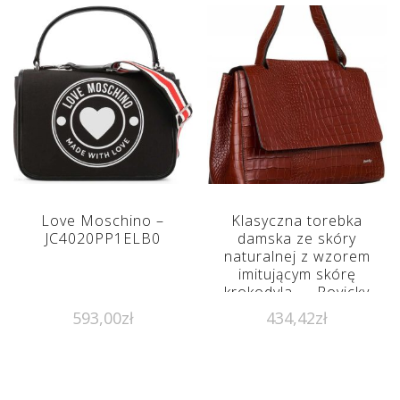
Love Moschino –
Klasyczna torebka
JC4020PP1ELB0
damska ze skóry
naturalnej z wzorem
imitującym skórę
krokodyla — Rovicky
593,00
zł
434,42
zł