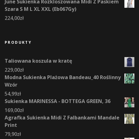
June Sukienka Rozkloszowana Midi Z Paskiem
Szara S M L XL XXL (Eb067Gy)
224,00
zł
PRODUKTY
Taliowana koszula w kratę
229,00
zł
Modna Sukienka Plażowa Bandeau_40 Roślinny
Wzór
54,99
zł
Sukienka MARINESSA - BOTTEGA GREEN, 36
169,00
zł
Agrafka Sukienka Midi Z Falbankami Mandale
Print
79,90
zł