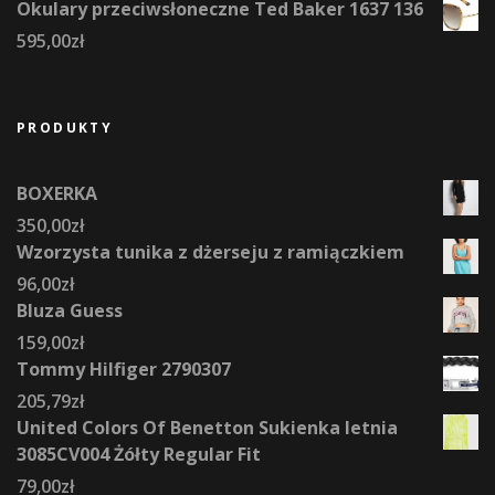
Okulary przeciwsłoneczne Ted Baker 1637 136
595,00
zł
PRODUKTY
BOXERKA
350,00
zł
Wzorzysta tunika z dżerseju z ramiączkiem
96,00
zł
Bluza Guess
159,00
zł
Tommy Hilfiger 2790307
205,79
zł
United Colors Of Benetton Sukienka letnia
3085CV004 Żółty Regular Fit
79,00
zł