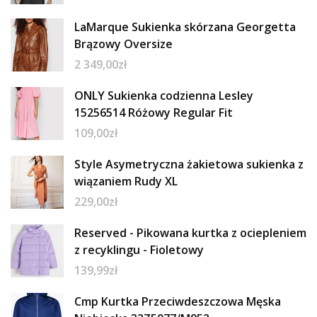
LaMarque Sukienka skórzana Georgetta
Brązowy Oversize
2 349,00
zł
ONLY Sukienka codzienna Lesley
15256514 Różowy Regular Fit
109,00
zł
Style Asymetryczna żakietowa sukienka z
wiązaniem Rudy XL
229,00
zł
Reserved - Pikowana kurtka z ociepleniem
z recyklingu - Fioletowy
139,99
zł
Cmp Kurtka Przeciwdeszczowa Męska