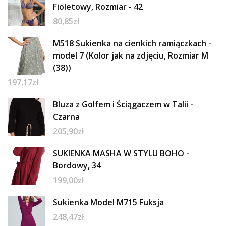
Fioletowy, Rozmiar - 42
80,85
zł
M518 Sukienka na cienkich ramiączkach -
model 7 (Kolor jak na zdjęciu, Rozmiar M
(38))
197,17
zł
Bluza z Golfem i Ściągaczem w Talii -
Czarna
205,90
zł
SUKIENKA MASHA W STYLU BOHO -
Bordowy, 34
199,00
zł
Sukienka Model M715 Fuksja
248,47
zł