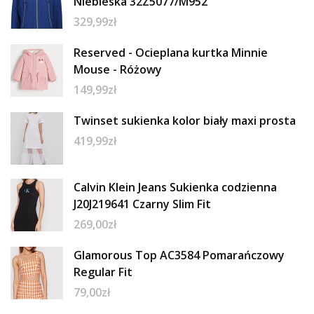
Niebieska 32Z5077/M952
329,99
zł
Reserved - Ocieplana kurtka Minnie
Mouse - Różowy
149,99
zł
Twinset sukienka kolor biały maxi prosta
419,99
zł
Calvin Klein Jeans Sukienka codzienna
J20J219641 Czarny Slim Fit
269,00
zł
Glamorous Top AC3584 Pomarańczowy
Regular Fit
79,00
zł