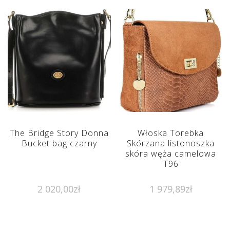
The Bridge Story Donna
Włoska Torebka
Bucket bag czarny
Skórzana listonoszka
skóra węża camelowa
T96
2 020,00
zł
1 979,89
zł