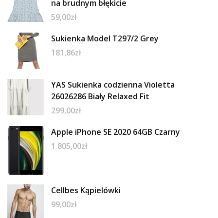
na brudnym błękicie
59,00
zł
Sukienka Model T297/2 Grey
181,86
zł
YAS Sukienka codzienna Violetta
26026286 Biały Relaxed Fit
299,00
zł
Apple iPhone SE 2020 64GB Czarny
1 805,00
zł
Cellbes Kąpielówki
99,00
zł