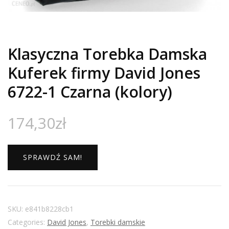
Klasyczna Torebka Damska
Kuferek firmy David Jones
6722-1 Czarna (kolory)
174,30
zł
SPRAWDŹ SAM!
SKU:
e841b8228cb1
Categories:
David Jones
,
Torebki damskie