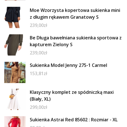
Moe Wzorzysta kopertowa sukienka mini
z długim rękawem Granatowy S
239,00
zł
Be Długa bawełniana sukienka sportowa z
kapturem Zielony S
239,00
zł
Sukienka Model Jenny 275-1 Carmel
153,81
zł
Klasyczny komplet ze spódniczką maxi
(Biały, XL)
299,00
zł
Sukienka Astrai Red 85602 : Rozmiar - XL