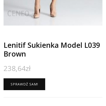
Lenitif Sukienka Model L039
Brown
238,64
zł
SPRAWDŹ SAM!