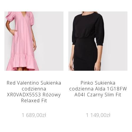
Red Valentino Sukienka
Pinko Sukienka
codzienna
codzienna Alda 1G18FW
XR0VADX55S3 Różowy
A04I Czarny Slim Fit
Relaxed Fit
1 689,00
zł
1 149,00
zł