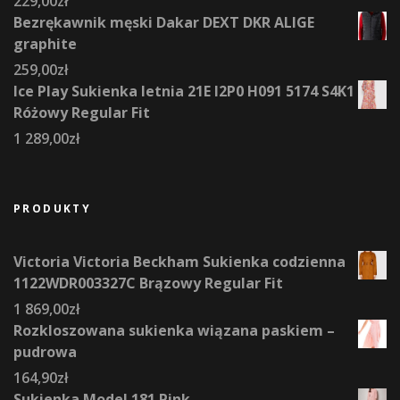
229,00
zł
Bezrękawnik męski Dakar DEXT DKR ALIGE
graphite
259,00
zł
Ice Play Sukienka letnia 21E I2P0 H091 5174 S4K1
Różowy Regular Fit
1 289,00
zł
PRODUKTY
Victoria Victoria Beckham Sukienka codzienna
1122WDR003327C Brązowy Regular Fit
1 869,00
zł
Rozkloszowana sukienka wiązana paskiem –
pudrowa
164,90
zł
Sukienka Model 181 Pink