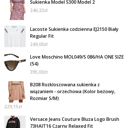
Sukienka Model S300 Model 2
246,33
zł
Lacoste Sukienka codzienna EJ2150 Biały
Regular Fit
249,00
zł
Love Moschino MOL049/S 086/HA ONE SIZE
(54)
395,00
zł
B208 Rozkloszowana sukienka z
wiązaniem - orzechowa (Kolor beżowy,
Rozmiar S/M)
229,15
zł
Versace Jeans Couture Bluza Logo Brush
73HAIT16 Czarny Relaxed Fit