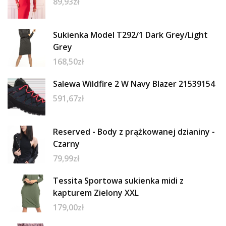
89,93
zł
Sukienka Model T292/1 Dark Grey/Light
Grey
168,50
zł
Salewa Wildfire 2 W Navy Blazer 21539154
591,67
zł
Reserved - Body z prążkowanej dzianiny -
Czarny
79,99
zł
Tessita Sportowa sukienka midi z
kapturem Zielony XXL
179,00
zł