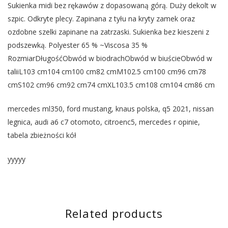
Sukienka midi bez rękawów z dopasowaną górą. Duży dekolt w
szpic. Odkryte plecy. Zapinana z tyłu na kryty zamek oraz
ozdobne szelki zapinane na zatrzaski. Sukienka bez kieszeni z
podszewką. Polyester 65 % ~Viscosa 35 %
RozmiarDługośćObwód w biodrachObwód w biuścieObwód w
taliiL103 cm104 cm100 cm82 cmM102.5 cm100 cm96 cm78
cmS102 cm96 cm92 cm74 cmXL103.5 cm108 cm104 cm86 cm
mercedes ml350, ford mustang, knaus polska, q5 2021, nissan
legnica, audi a6 c7 otomoto, citroenc5, mercedes r opinie,
tabela zbieżności kół
yyyyy
Related products