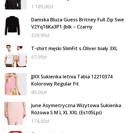
1 189,00
zł
Damska Bluza Guess Britney Full Zip Swe
V2Yq16Ka3P1-Jblk – Czarny
329,99
zł
T-shirt męski SlimFit s.Oliver biały 3XL
67,99
zł
JJXX Sukienka letnia Tabia 12210374
Kolorowy Regular Fit
89,00
zł
June Asymetryczna Wizytowa Sukienka
Różowa S M L XL XXL (Es105Lpi)
174,00
zł