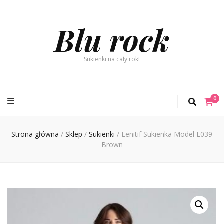
Blu rock
Sukienki na cały rok!
0
Strona główna
/
Sklep
/
Sukienki
/
Lenitif Sukienka Model L039
Brown