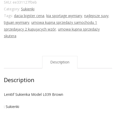
SKU:
ee331127f0eb
Category:
Sukienki
Tags:
dacia bigster cena
,
kia sportage wymiary
,
najlepsze suvy
,
tiguan wymiary
,
umowa kupna sprzedaży samochodu 1
sprzedający 2 kupujących wzór
,
umowa kupna sprzedaży
skutera
Description
Description
Lenitif Sukienka Model L039 Brown
: Sukienki