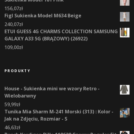
156,07
zł
Figl Sukienka Model M634 Beige
240,07
zł
ETUI GUESS 4G CHARMS COLLECTION SAMSUNG
GALAXY A33 5G (BRĄZOWY) (26922)
109,00
zł
PRODUKTY
House - Sukienka mini we wzory Retro -
Wielobarwny
59,99
zł
Tunika Mia Sharm M-241 Morski (313) : Kolor -
Jak na Zdjęciu, Rozmiar - S
46,63
zł