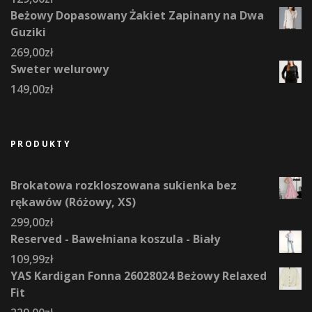
Beżowy Dopasowany Żakiet Zapinany na Dwa
Guziki
269,00
zł
Sweter welurowy
149,00
zł
PRODUKTY
Brokatowa rozkloszowana sukienka bez
rękawów (Różowy, XS)
299,00
zł
Reserved - Bawełniana koszula - Biały
109,99
zł
YAS Kardigan Fonna 26028024 Beżowy Relaxed
Fit