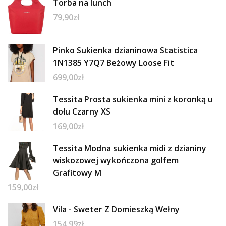
Torba na lunch
79,90
zł
Pinko Sukienka dzianinowa Statistica
1N1385 Y7Q7 Beżowy Loose Fit
699,00
zł
Tessita Prosta sukienka mini z koronką u
dołu Czarny XS
169,00
zł
Tessita Modna sukienka midi z dzianiny
wiskozowej wykończona golfem
Grafitowy M
159,00
zł
Vila - Sweter Z Domieszką Wełny
154,99
zł