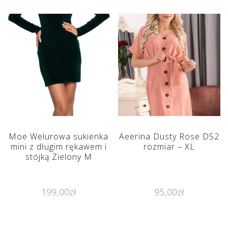
Moe Welurowa sukienka
Aeerina Dusty Rose D52
mini z długim rękawem i
rozmiar – XL
stójką Zielony M
199,00
zł
95,00
zł