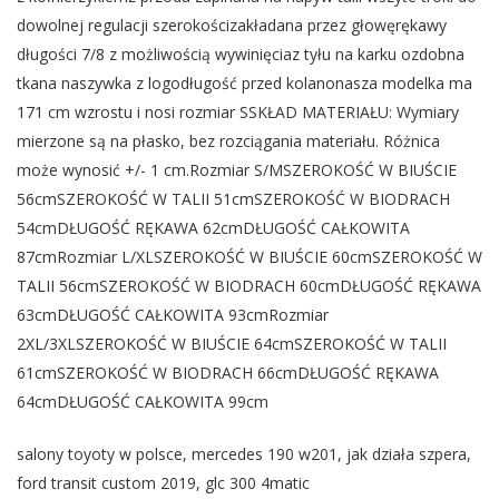
dowolnej regulacji szerokościzakładana przez głowęrękawy
długości 7/8 z możliwością wywinięciaz tyłu na karku ozdobna
tkana naszywka z logodługość przed kolanonasza modelka ma
171 cm wzrostu i nosi rozmiar SSKŁAD MATERIAŁU: Wymiary
mierzone są na płasko, bez rozciągania materiału. Różnica
może wynosić +/- 1 cm.Rozmiar S/MSZEROKOŚĆ W BIUŚCIE
56cmSZEROKOŚĆ W TALII 51cmSZEROKOŚĆ W BIODRACH
54cmDŁUGOŚĆ RĘKAWA 62cmDŁUGOŚĆ CAŁKOWITA
87cmRozmiar L/XLSZEROKOŚĆ W BIUŚCIE 60cmSZEROKOŚĆ W
TALII 56cmSZEROKOŚĆ W BIODRACH 60cmDŁUGOŚĆ RĘKAWA
63cmDŁUGOŚĆ CAŁKOWITA 93cmRozmiar
2XL/3XLSZEROKOŚĆ W BIUŚCIE 64cmSZEROKOŚĆ W TALII
61cmSZEROKOŚĆ W BIODRACH 66cmDŁUGOŚĆ RĘKAWA
64cmDŁUGOŚĆ CAŁKOWITA 99cm
salony toyoty w polsce, mercedes 190 w201, jak działa szpera,
ford transit custom 2019, glc 300 4matic