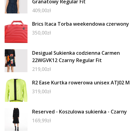
Granatowy Regular Fit
409,00
zł
Brics Itaca Torba weekendowa czerwony
350,00
zł
Desigual Sukienka codzienna Carmen
22WGVK12 Czarny Regular Fit
219,00
zł
R2 Ease Kurtka rowerowa unisex ATJ02 M
319,00
zł
Reserved - Koszulowa sukienka - Czarny
169,99
zł