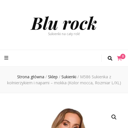
Blu rock
Sukienki na cały rok!
0
Strona główna
/
Sklep
/
Sukienki
/
M586 Sukienka z
kołnierzykiem i napami – mokka (Kolor mocca, Rozmiar L/XL)