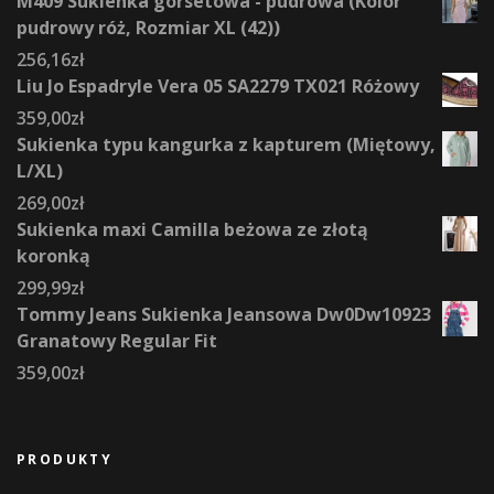
M409 Sukienka gorsetowa - pudrowa (Kolor
pudrowy róż, Rozmiar XL (42))
256,16
zł
Liu Jo Espadryle Vera 05 SA2279 TX021 Różowy
359,00
zł
Sukienka typu kangurka z kapturem (Miętowy,
L/XL)
269,00
zł
Sukienka maxi Camilla beżowa ze złotą
koronką
299,99
zł
Tommy Jeans Sukienka Jeansowa Dw0Dw10923
Granatowy Regular Fit
359,00
zł
PRODUKTY