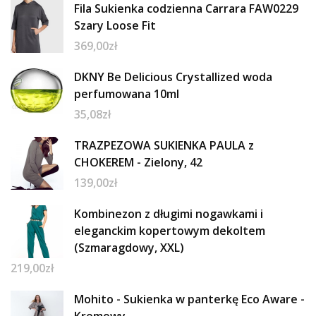
Fila Sukienka codzienna Carrara FAW0229
Szary Loose Fit
369,00
zł
DKNY Be Delicious Crystallized woda
perfumowana 10ml
35,08
zł
TRAZPEZOWA SUKIENKA PAULA z
CHOKEREM - Zielony, 42
139,00
zł
Kombinezon z długimi nogawkami i
eleganckim kopertowym dekoltem
(Szmaragdowy, XXL)
219,00
zł
Mohito - Sukienka w panterkę Eco Aware -
Kremowy