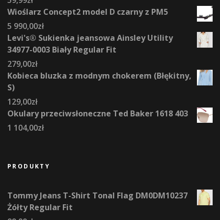
Wioślarz Concept2 model D czarny z PM5
5 990,00
zł
Levi's® Sukienka jeansowa Ainsley Utility
34977-0003 Biały Regular Fit
279,00
zł
Kobieca bluzka z modnym chokerem (Błękitny,
S)
129,00
zł
Okulary przeciwsłoneczne Ted Baker 1618 403
1 104,00
zł
PRODUKTY
Tommy Jeans T-Shirt Tonal Flag DM0DM10237
Żółty Regular Fit