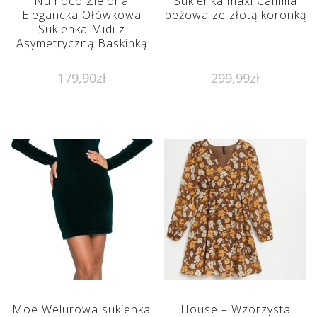
Numoco Zielona
Sukienka maxi Camilla
Elegancka Ołówkowa
beżowa ze złotą koronką
Sukienka Midi z
Asymetryczną Baskinką
179,90
zł
299,99
zł
Moe Welurowa sukienka
House – Wzorzysta