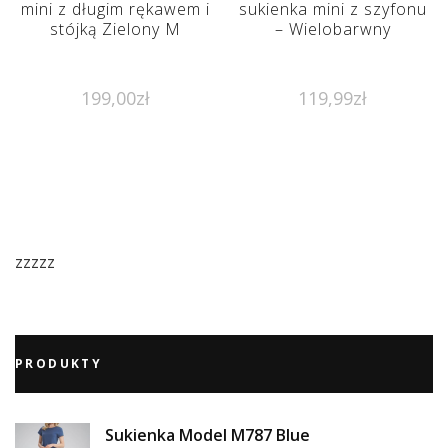
mini z długim rękawem i
sukienka mini z szyfonu
stójką Zielony M
– Wielobarwny
199,00
zł
119,99
zł
zzzzz
PRODUKTY
Sukienka Model M787 Blue