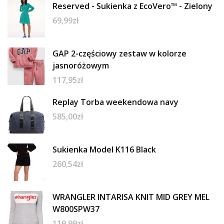
Reserved - Sukienka z EcoVero™ - Zielony
69,99
zł
GAP 2-częściowy zestaw w kolorze
jasnoróżowym
117,95
zł
Replay Torba weekendowa navy
585,00
zł
Sukienka Model K116 Black
260,54
zł
WRANGLER INTARISA KNIT MID GREY MEL
W800SPW37
119,99
zł