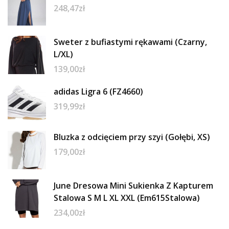
248,47
zł
Sweter z bufiastymi rękawami (Czarny,
L/XL)
139,00
zł
adidas Ligra 6 (FZ4660)
319,99
zł
Bluzka z odcięciem przy szyi (Gołębi, XS)
179,00
zł
June Dresowa Mini Sukienka Z Kapturem
Stalowa S M L XL XXL (Em615Stalowa)
234,00
zł