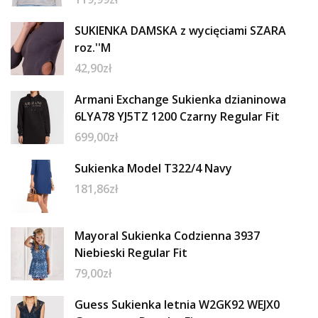
SUKIENKA DAMSKA z wycięciami SZARA
roz.''M
42,90
zł
Armani Exchange Sukienka dzianinowa
6LYA78 YJ5TZ 1200 Czarny Regular Fit
699,00
zł
Sukienka Model T322/4 Navy
181,86
zł
Mayoral Sukienka Codzienna 3937
Niebieski Regular Fit
79,00
zł
Guess Sukienka letnia W2GK92 WEJX0