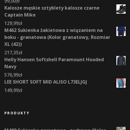
99,00
zł
Kalosze męskie sztyblety kalosze czarne
Captain Mike
129,99
zł
M462 Sukienka żakietowa z wiązaniem na
boku - granatowa (Kolor granatowy, Rozmiar
XL (42))
217,35
zł
Helly Hansen Softshell Paramount Hooded
Navy
576,99
zł
LEE SHORT SOFT MID ALISO L73ELJGJ
149,99
zł
PRODUKTY