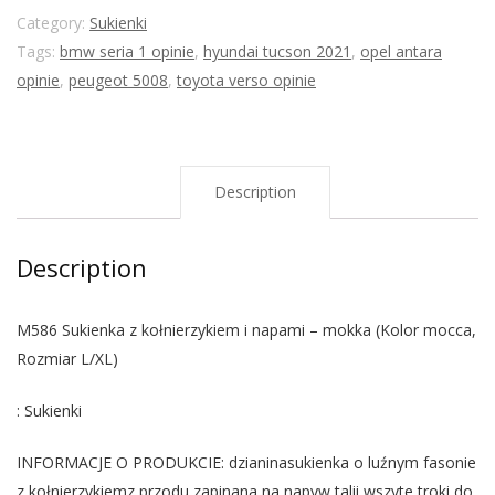
Category:
Sukienki
Tags:
bmw seria 1 opinie
,
hyundai tucson 2021
,
opel antara
opinie
,
peugeot 5008
,
toyota verso opinie
Description
Description
M586 Sukienka z kołnierzykiem i napami – mokka (Kolor mocca,
Rozmiar L/XL)
: Sukienki
INFORMACJE O PRODUKCIE: dzianinasukienka o luźnym fasonie
z kołnierzykiemz przodu zapinana na napyw talii wszyte troki do