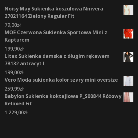
Noisy May Sukienka koszulowa Nmvera
27021164 Zielony Regular Fit
79,00
zł
MOE Czerwona Sukienka Sportowa Mini z
Kapturem
199,90
zł
Litex Sukienka damska z długim rękawem
7B132 antracyt L
199,00
zł
Vero Moda sukienka kolor szary mini oversize
259,99
zł
Babylon Sukienka koktajlowa P_S00844 Różowy
Relaxed Fit
1 229,00
zł