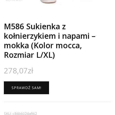
M586 Sukienka z
kołnierzykiem i napami –
mokka (Kolor mocca,
Rozmiar L/XL)
278,07
zł
SPRAWDŹ SAM!
SKU:
c86b602da962