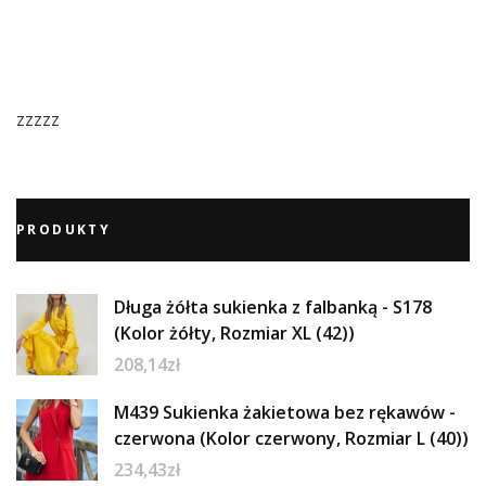
zzzzz
PRODUKTY
Długa żółta sukienka z falbanką - S178
(Kolor żółty, Rozmiar XL (42))
208,14
zł
M439 Sukienka żakietowa bez rękawów -
czerwona (Kolor czerwony, Rozmiar L (40))
234,43
zł