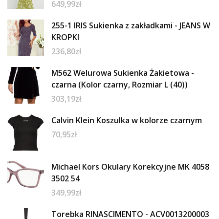
649,99
zł
255-1 IRIS Sukienka z zakładkami - JEANS W
KROPKI
236,80
zł
M562 Welurowa Sukienka Żakietowa -
czarna (Kolor czarny, Rozmiar L (40))
303,19
zł
Calvin Klein Koszulka w kolorze czarnym
70,95
zł
Michael Kors Okulary Korekcyjne MK 4058
3502 54
349,99
zł
Torebka RINASCIMENTO - ACV0013200003