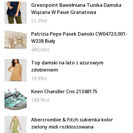
Greenpoint Bawełniana Tunika Damska
Wiązana W Pasie Granatowa
51,99
zł
Patrizia Pepe Pasek Damski CW0472/L001-
W338 Biały
489,00
zł
Top damski na lato z ażurowym
zdobieniem
19,99
zł
Keen Chandler Cnx 21348175
189,95
zł
Abercrombie & Fitch sukienka kolor
zielony midi rozkloszowana