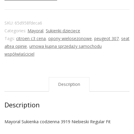
SKU:
65d958fdeca6
Categories:
Mayoral
,
Sukienki dziecięce
Tags:
citroen c3 cena
,
opony wielosezonowe
,
peugeot 307
,
seat
altea opinie
,
umowa kupna sprzedaży samochodu
współwłaściciel
Description
Description
Mayoral Sukienka codzienna 3919 Niebieski Regular Fit