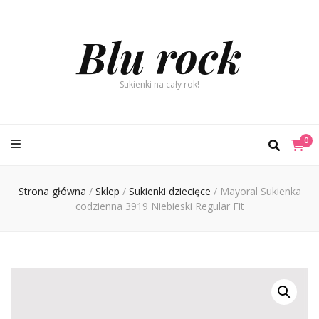
Blu rock
Sukienki na cały rok!
0
Strona główna
/
Sklep
/
Sukienki dziecięce
/
Mayoral Sukienka
codzienna 3919 Niebieski Regular Fit