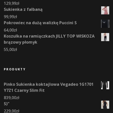
129,99
zł
Sukienka z falbaną
99,99
zł
Pokrowiec na dużą walizkę Puccini S
64,00
zł
Koszulka na ramiączkach JILLY TOP WISKOZA
brązowy płomyk
55,00
zł
PRODUKTY
Pinko Sukienka koktajlowa Vegadeo 1G1701
Y7Z1 Czarny Slim Fit
839,00
zł
S)"
229,00
zł