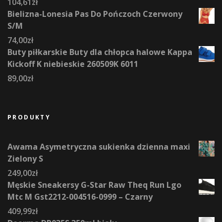
104,61
zł
Bielizna-Lonesia Pas Do Pończoch Czerwony
S/M
74,00
zł
Buty piłkarskie Buty dla chłopca halowe Kappa
Kickoff K niebieskie 260509K 6011
89,00
zł
PRODUKTY
Awama Asymetryczna sukienka dzienna maxi
Zielony S
249,00
zł
Męskie Sneakersy G-Star Raw Theq Run Lgo
Mtc M Gst2212-004516-0999 – Czarny
409,99
zł