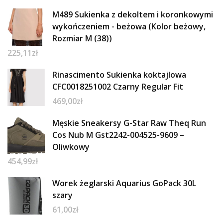
M489 Sukienka z dekoltem i koronkowymi
wykończeniem - beżowa (Kolor beżowy,
Rozmiar M (38))
225,11
zł
Rinascimento Sukienka koktajlowa
CFC0018251002 Czarny Regular Fit
469,00
zł
Męskie Sneakersy G-Star Raw Theq Run
Cos Nub M Gst2242-004525-9609 –
Oliwkowy
454,99
zł
Worek żeglarski Aquarius GoPack 30L
szary
61,00
zł