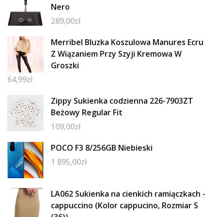
Nero
289,00
zł
Merribel Bluzka Koszulowa Manures Ecru
Z Wiązaniem Przy Szyji Kremowa W
Groszki
64,99
zł
Zippy Sukienka codzienna 226-7903ZT
Beżowy Regular Fit
109,00
zł
POCO F3 8/256GB Niebieski
1 895,00
zł
LA062 Sukienka na cienkich ramiączkach -
cappuccino (Kolor cappucino, Rozmiar S
(36))