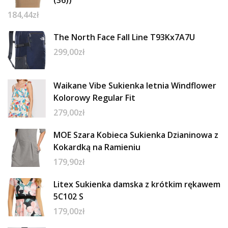
184,44
zł
The North Face Fall Line T93Kx7A7U
299,00
zł
Waikane Vibe Sukienka letnia Windflower
Kolorowy Regular Fit
279,00
zł
MOE Szara Kobieca Sukienka Dzianinowa z
Kokardką na Ramieniu
179,90
zł
Litex Sukienka damska z krótkim rękawem
5C102 S
179,00
zł