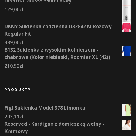
Deerma DR035S 350ml biały
129,00
zł
DKNY Sukienka codzienna D32842 M Różowy
Regular Fit
389,00
zł
B132 Sukienka z wysokim kołnierzem -
chabrowa (Kolor niebieski, Rozmiar XL (42))
210,52
zł
PRODUKTY
Figl Sukienka Model 378 Limonka
203,11
zł
Reserved - Kardigan z domieszką wełny -
Kremowy