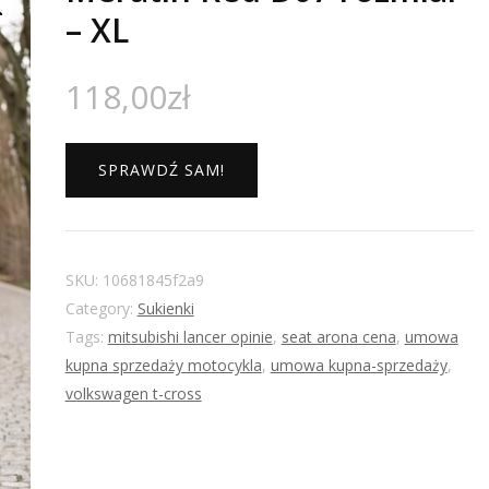
– XL
118,00
zł
SPRAWDŹ SAM!
SKU:
10681845f2a9
Category:
Sukienki
Tags:
mitsubishi lancer opinie
,
seat arona cena
,
umowa
kupna sprzedaży motocykla
,
umowa kupna-sprzedaży
,
volkswagen t-cross