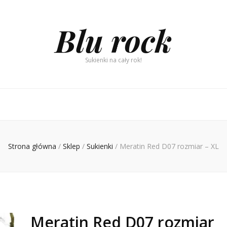
Blu rock
Sukienki na cały rok!
Strona główna
/
Sklep
/
Sukienki
/
Meratin Red D07 rozmiar – XL
Meratin Red D07 rozmiar