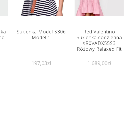
nka
Sukienka Model S306
Red Valentino
no-
Model 1
Sukienka codzienna
XR0VADX55S3
Różowy Relaxed Fit
197,03
zł
1 689,00
zł