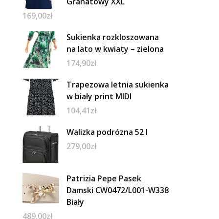
Granatowy XXL
169,00
zł
Sukienka rozkloszowana
na lato w kwiaty – zielona
174,90
zł
Trapezowa letnia sukienka
w biały print MIDI
104,41
zł
Walizka podrózna 52 l
279,00
zł
Patrizia Pepe Pasek
Damski CW0472/L001-W338
Biały
489,00
zł