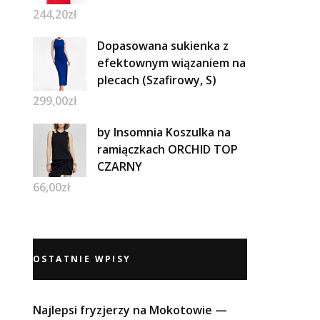
244,20
zł
Dopasowana sukienka z
efektownym wiązaniem na
plecach (Szafirowy, S)
299,00
zł
by Insomnia Koszulka na
ramiączkach ORCHID TOP
CZARNY
66,00
zł
OSTATNIE WPISY
Najlepsi fryzjerzy na Mokotowie —