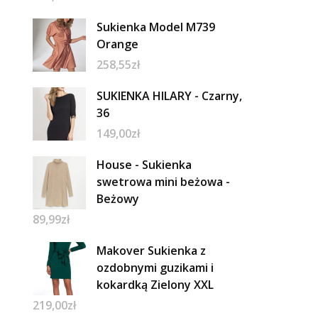
Sukienka Model M739
Orange
258,55
zł
SUKIENKA HILARY - Czarny,
36
149,00
zł
House - Sukienka
swetrowa mini beżowa -
Beżowy
89,99
zł
Makover Sukienka z
ozdobnymi guzikami i
kokardką Zielony XXL
219,00
zł