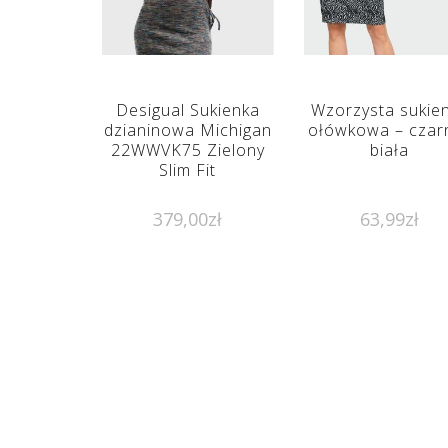
Desigual Sukienka
Wzorzysta sukie
dzianinowa Michigan
ołówkowa – czar
22WWVK75 Zielony
biała
Slim Fit
379,00
zł
63,99
zł