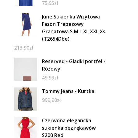
75,95
zł
June Sukienka Wizytowa
Fason Trapezowy
Granatowa S M L XL XXL Xs
(T2654Dbe)
213,90
zł
Reserved - Gładki portfel -
Różowy
49,99
zł
Tommy Jeans - Kurtka
999,90
zł
Czerwona elegancka
sukienka bez rękawów
S200 Red