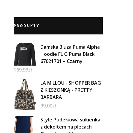
PRODUKTY
Damska Bluza Puma Alpha
Hoodie FL G Puma Black
67021701 – Czarny
169,99
zł
LA MILLOU - SHOPPER BAG
Z KIESZONKĄ - PRETTY
BARBARA
99,00
zł
Style Pudełkowa sukienka
z dekoltem na plecach