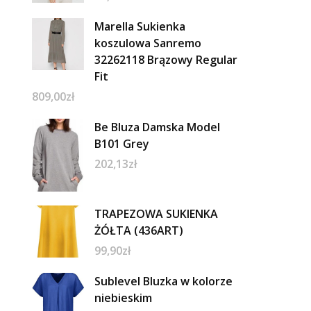
Marella Sukienka
koszulowa Sanremo
32262118 Brązowy Regular
Fit
809,00
zł
Be Bluza Damska Model
B101 Grey
202,13
zł
TRAPEZOWA SUKIENKA
ŻÓŁTA (436ART)
99,90
zł
Sublevel Bluzka w kolorze
niebieskim