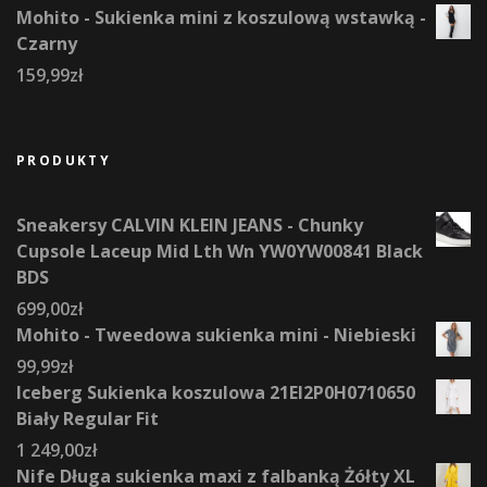
Mohito - Sukienka mini z koszulową wstawką -
Czarny
159,99
zł
PRODUKTY
Sneakersy CALVIN KLEIN JEANS - Chunky
Cupsole Laceup Mid Lth Wn YW0YW00841 Black
BDS
699,00
zł
Mohito - Tweedowa sukienka mini - Niebieski
99,99
zł
Iceberg Sukienka koszulowa 21EI2P0H0710650
Biały Regular Fit
1 249,00
zł
Nife Długa sukienka maxi z falbanką Żółty XL