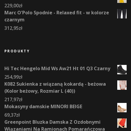
229,00
zł
Marc O'Polo Spodnie - Relaxed fit - w kolorze
czarnym
312,95
zł
PRODUKTY
Hi Tec Hengelo Mid Ws Aw21 Ht 01 Q3 Czarny
254,99
zł
K082 Sukienka z wiązaną kokardą - beżowa
(Kolor beżowy, Rozmiar L (40))
217,97
zł
Mokasyny damskie MINORI BEIGE
69,37
zł
Greenpoint Bluzka Damska Z Ozdobnymi
Wiązaniami Na Ramionach Pomarańczowa