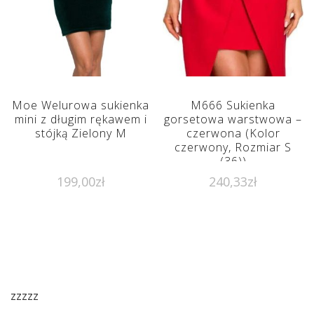
Moe Welurowa sukienka
M666 Sukienka
mini z długim rękawem i
gorsetowa warstwowa –
stójką Zielony M
czerwona (Kolor
czerwony, Rozmiar S
(36))
199,00
zł
240,33
zł
zzzzz