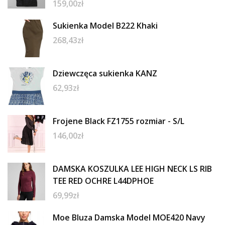
159,00
zł
Sukienka Model B222 Khaki
268,43
zł
Dziewczęca sukienka KANZ
62,93
zł
Frojene Black FZ1755 rozmiar - S/L
146,00
zł
DAMSKA KOSZULKA LEE HIGH NECK LS RIB
TEE RED OCHRE L44DPHOE
69,99
zł
Moe Bluza Damska Model MOE420 Navy