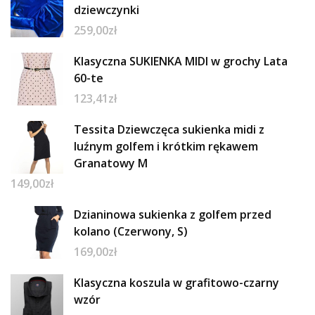
dziewczynki
259,00
zł
Klasyczna SUKIENKA MIDI w grochy Lata
60-te
123,41
zł
Tessita Dziewczęca sukienka midi z
luźnym golfem i krótkim rękawem
Granatowy M
149,00
zł
Dzianinowa sukienka z golfem przed
kolano (Czerwony, S)
169,00
zł
Klasyczna koszula w grafitowo-czarny
wzór