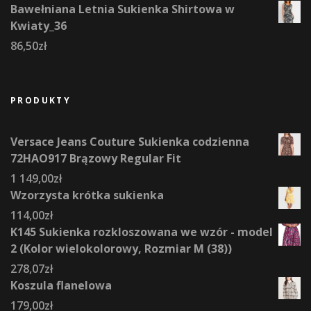
Bawełniana Letnia Sukienka Shirtowa w
Kwiaty_36
86,50
zł
PRODUKTY
Versace Jeans Couture Sukienka codzienna
72HAO917 Brązowy Regular Fit
1 149,00
zł
Wzorzysta krótka sukienka
114,00
zł
K145 Sukienka rozkloszowana we wzór - model
2 (Kolor wielokolorowy, Rozmiar M (38))
278,07
zł
Koszula flanelowa
179,00
zł