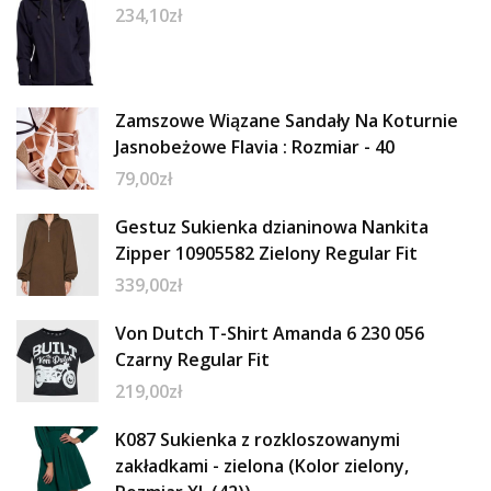
234,10
zł
Zamszowe Wiązane Sandały Na Koturnie
Jasnobeżowe Flavia : Rozmiar - 40
79,00
zł
Gestuz Sukienka dzianinowa Nankita
Zipper 10905582 Zielony Regular Fit
339,00
zł
Von Dutch T-Shirt Amanda 6 230 056
Czarny Regular Fit
219,00
zł
K087 Sukienka z rozkloszowanymi
zakładkami - zielona (Kolor zielony,