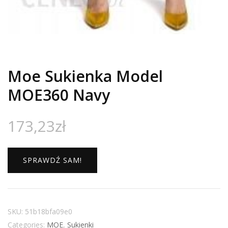
Moe Sukienka Model
MOE360 Navy
173,23
zł
SPRAWDŹ SAM!
SKU:
51b18bfa09e0
Categories:
MOE
,
Sukienki