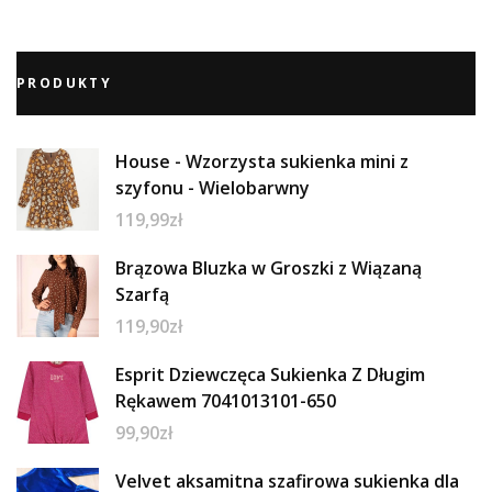
PRODUKTY
House - Wzorzysta sukienka mini z
szyfonu - Wielobarwny
119,99
zł
Brązowa Bluzka w Groszki z Wiązaną
Szarfą
119,90
zł
Esprit Dziewczęca Sukienka Z Długim
Rękawem 7041013101-650
99,90
zł
Velvet aksamitna szafirowa sukienka dla