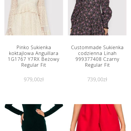
Pinko Sukienka
Custommade Sukienka
koktajlowa Anguillara
codzienna Linah
1G1767 Y7RX Beżowy
999377408 Czarny
Regular Fit
Regular Fit
979,00
zł
739,00
zł