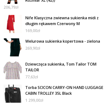
Rozmiar XL (42))
206,79
zł
Nife Klasyczna zwiewna sukienka midi z
długim rękawem Czerwony M
169,00
zł
Welurowa sukienka kopertowa - zielona
269,90
zł
Dziewczęca sukienka, Tom Tailor TOM
TAILOR
77,63
zł
Torba SCICON CARRY-ON HAND LUGGAGE
CABIN TROLLEY 35L Black
1 299,00
zł