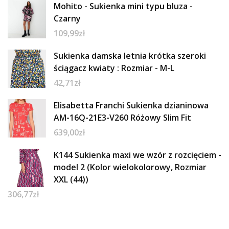
Mohito - Sukienka mini typu bluza -
Czarny
109,99
zł
Sukienka damska letnia krótka szeroki
ściągacz kwiaty : Rozmiar - M-L
42,71
zł
Elisabetta Franchi Sukienka dzianinowa
AM-16Q-21E3-V260 Różowy Slim Fit
639,00
zł
K144 Sukienka maxi we wzór z rozcięciem -
model 2 (Kolor wielokolorowy, Rozmiar
XXL (44))
306,77
zł