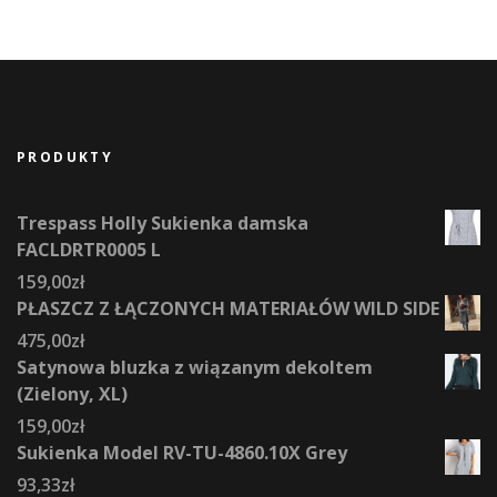
PRODUKTY
Trespass Holly Sukienka damska
FACLDRTR0005 L
159,00
zł
PŁASZCZ Z ŁĄCZONYCH MATERIAŁÓW WILD SIDE
475,00
zł
Satynowa bluzka z wiązanym dekoltem
(Zielony, XL)
159,00
zł
Sukienka Model RV-TU-4860.10X Grey
93,33
zł