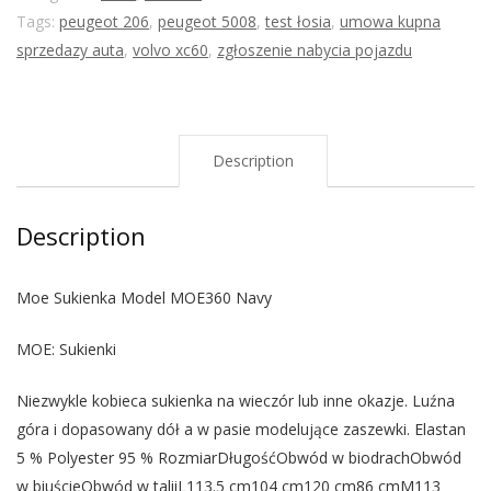
Tags:
peugeot 206
,
peugeot 5008
,
test łosia
,
umowa kupna
sprzedazy auta
,
volvo xc60
,
zgłoszenie nabycia pojazdu
Description
Description
Moe Sukienka Model MOE360 Navy
MOE: Sukienki
Niezwykle kobieca sukienka na wieczór lub inne okazje. Luźna
góra i dopasowany dół a w pasie modelujące zaszewki. Elastan
5 % Polyester 95 % RozmiarDługośćObwód w biodrachObwód
w biuścieObwód w taliiL113.5 cm104 cm120 cm86 cmM113