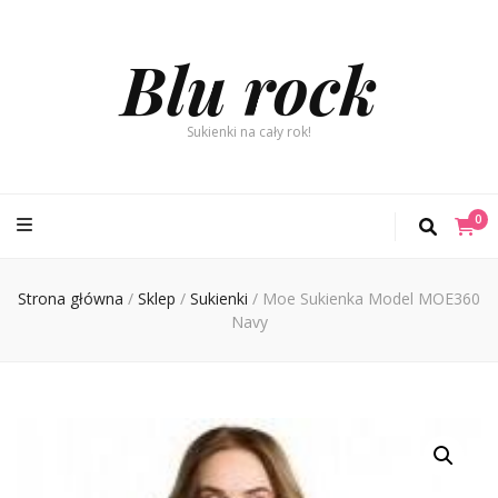
Blu rock
Sukienki na cały rok!
0
Strona główna
/
Sklep
/
Sukienki
/
Moe Sukienka Model MOE360
Navy