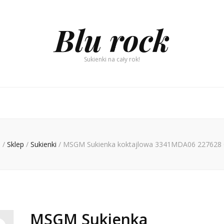
Blu rock
Sukienki na cały rok!
a
/
Sklep
/
Sukienki
/
MSGM Sukienka koktajlowa 3341MDA06 227628 Cz
MSGM Sukienka