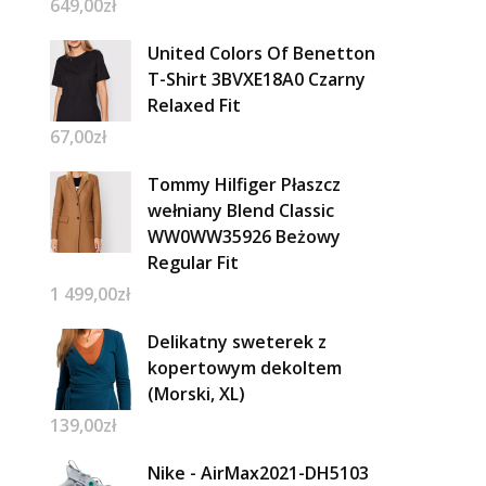
649,00
zł
United Colors Of Benetton
T-Shirt 3BVXE18A0 Czarny
Relaxed Fit
67,00
zł
Tommy Hilfiger Płaszcz
wełniany Blend Classic
WW0WW35926 Beżowy
Regular Fit
1 499,00
zł
Delikatny sweterek z
kopertowym dekoltem
(Morski, XL)
139,00
zł
Nike - AirMax2021-DH5103