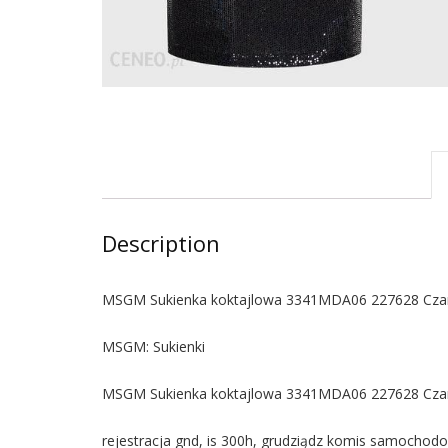
Description
MSGM Sukienka koktajlowa 3341MDA06 227628 Czarn
MSGM: Sukienki
MSGM Sukienka koktajlowa 3341MDA06 227628 Czarn
rejestracja gnd, is 300h, grudziądz komis samochodo