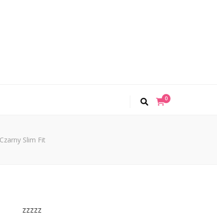
0
arny Slim Fit
zzzzz