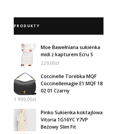
PRODUKTY
Moe Bawełniana sukienka
midi z kapturem Ecru S
229,00
zł
Coccinelle Torebka MQF
Coccinellemagie E1 MQF 18
02 01 Czarny
1 999,00
zł
Pinko Sukienka koktajlowa
Vitoria 1G16YC Y7VP
Beżowy Slim Fit