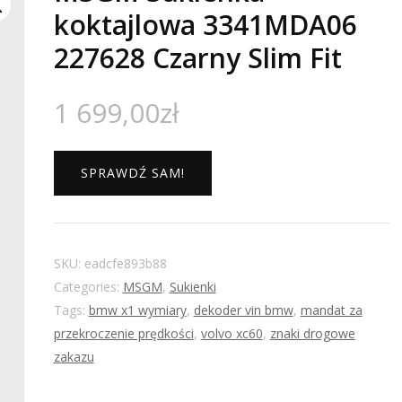
koktajlowa 3341MDA06
227628 Czarny Slim Fit
1 699,00
zł
SPRAWDŹ SAM!
SKU:
eadcfe893b88
Categories:
MSGM
,
Sukienki
Tags:
bmw x1 wymiary
,
dekoder vin bmw
,
mandat za
przekroczenie prędkości
,
volvo xc60
,
znaki drogowe
zakazu