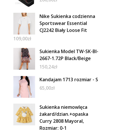
Nike Sukienka codzienna
Sportswear Essential
CJ2242 Biały Loose Fit
109,00
zł
Sukienka Model TW-SK-BI-
2667-1.72P Black/Beige
150,24
zł
Kandajam 1713 rozmiar - S
65,00
zł
Sukienka niemowlęca
żakard/dzian.+opaska
Curry 2808 Mayoral,
Rozmiar: 0-1