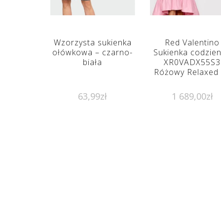
Wzorzysta sukienka
Red Valentino
ołówkowa – czarno-
Sukienka codzie
biała
XR0VADX55S3
Różowy Relaxed 
63,99
zł
1 689,00
zł