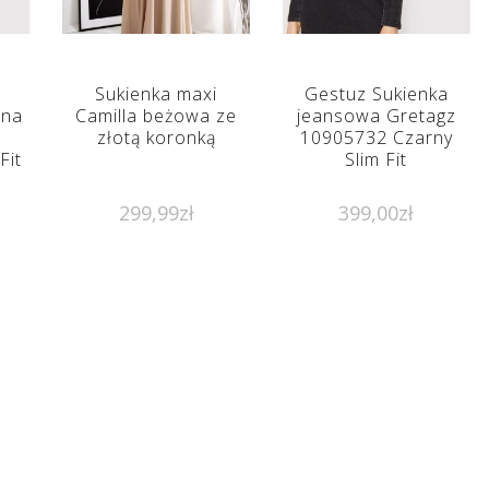
Sukienka maxi
Gestuz Sukienka
nna
Camilla beżowa ze
jeansowa Gretagz
złotą koronką
10905732 Czarny
Fit
Slim Fit
299,99
zł
399,00
zł