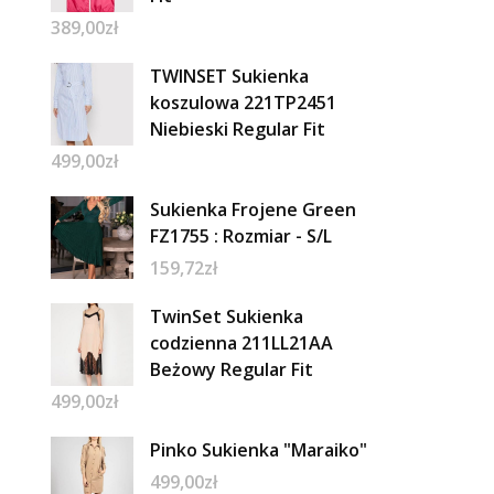
389,00
zł
TWINSET Sukienka
koszulowa 221TP2451
Niebieski Regular Fit
499,00
zł
Sukienka Frojene Green
FZ1755 : Rozmiar - S/L
159,72
zł
TwinSet Sukienka
codzienna 211LL21AA
Beżowy Regular Fit
499,00
zł
Pinko Sukienka "Maraiko"
499,00
zł