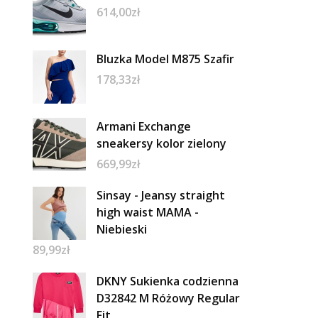
614,00
zł
Bluzka Model M875 Szafir
178,33
zł
Armani Exchange
sneakersy kolor zielony
669,99
zł
Sinsay - Jeansy straight
high waist MAMA -
Niebieski
89,99
zł
DKNY Sukienka codzienna
D32842 M Różowy Regular
Fit