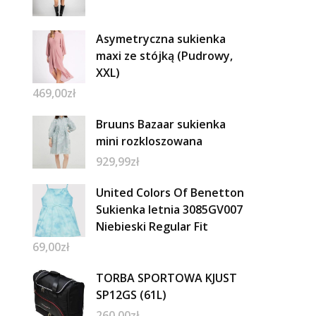
Asymetryczna sukienka
maxi ze stójką (Pudrowy,
XXL)
469,00
zł
Bruuns Bazaar sukienka
mini rozkloszowana
929,99
zł
United Colors Of Benetton
Sukienka letnia 3085GV007
Niebieski Regular Fit
69,00
zł
TORBA SPORTOWA KJUST
SP12GS (61L)
260,00
zł