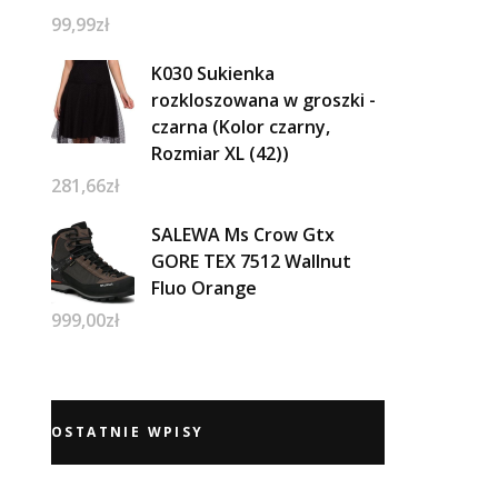
99,99
zł
K030 Sukienka
rozkloszowana w groszki -
czarna (Kolor czarny,
Rozmiar XL (42))
281,66
zł
SALEWA Ms Crow Gtx
GORE TEX 7512 Wallnut
Fluo Orange
999,00
zł
OSTATNIE WPISY