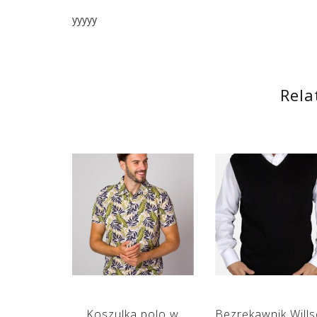
yyyyy
Rela
Koszulka polo w
Bezrękawnik Will