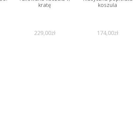
kratę
koszula
229,00
zł
174,00
zł