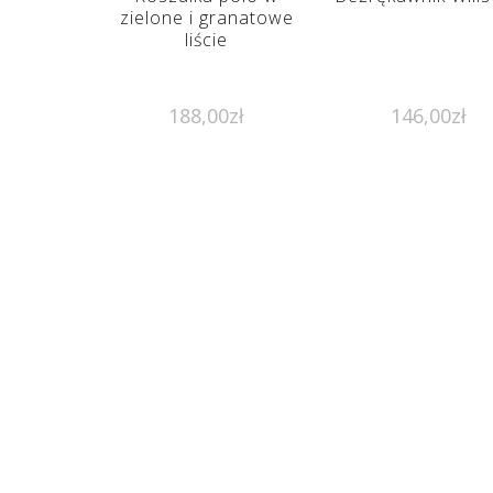
zielone i granatowe
liście
188,00
zł
146,00
zł