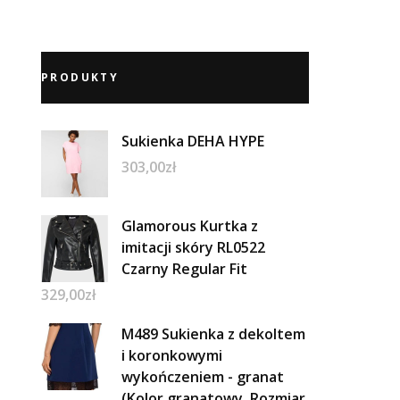
PRODUKTY
Sukienka DEHA HYPE
303,00
zł
Glamorous Kurtka z
imitacji skóry RL0522
Czarny Regular Fit
329,00
zł
M489 Sukienka z dekoltem
i koronkowymi
wykończeniem - granat
(Kolor granatowy, Rozmiar