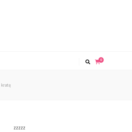
0
 kratę
zzzzz