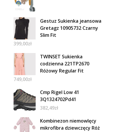
Gestuz Sukienka jeansowa
Gretagz 10905732 Czarny
Slim Fit
399,00
zł
TWINSET Sukienka
codzienna 221TP2670
Różowy Regular Fit
749,00
zł
Cmp Rigel Low 41
3Q1324702Pd41
382,49
zł
Kombinezon niemowlęcy
mikrofibra dziewczęcy Róż