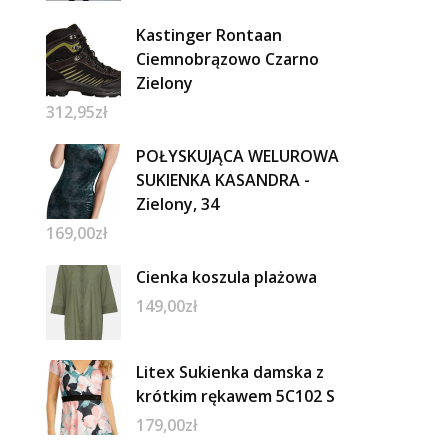
Kastinger Rontaan
Ciemnobrązowo Czarno
Zielony
312,95
zł
POŁYSKUJĄCA WELUROWA
SUKIENKA KASANDRA -
Zielony, 34
169,00
zł
Cienka koszula plażowa
149,00
zł
Litex Sukienka damska z
krótkim rękawem 5C102 S
179,00
zł