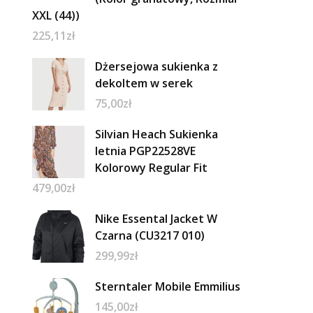
XXL (44))
225,11
zł
Dżersejowa sukienka z
dekoltem w serek
75,00
zł
Silvian Heach Sukienka
letnia PGP22528VE
Kolorowy Regular Fit
479,00
zł
Nike Essental Jacket W
Czarna (CU3217 010)
299,99
zł
Sterntaler Mobile Emmilius
145,00
zł