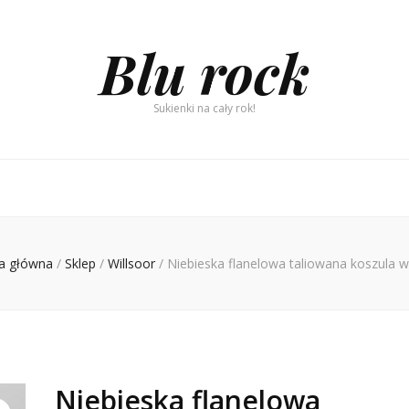
Blu rock
Sukienki na cały rok!
a główna
/
Sklep
/
Willsoor
/
Niebieska flanelowa taliowana koszula w
Niebieska flanelowa