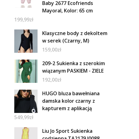
Baby 2677 Ecofriends
Mayoral, Kolor: 65 cm
199,99
zł
Klasyczne body z dekoltem
w serek (Czarny, M)
159,00
zł
209-2 Sukienka z szerokim
wiązanym PASKIEM - ZIELE
192,00
zł
HUGO bluza bawełniana
damska kolor czarny z
kapturem z aplikacją
549,99
zł
Liu Jo Sport Sukienka
codzienna TA2179 J0088