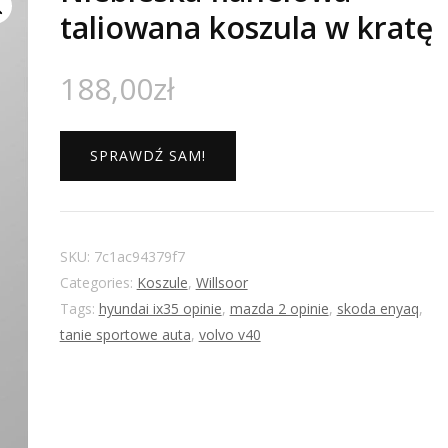
taliowana koszula w kratę
188,00
zł
SPRAWDŹ SAM!
SKU:
7c1ac94379f7
Categories:
Koszule
,
Willsoor
Tags:
hyundai ix35 opinie
,
mazda 2 opinie
,
skoda enyaq
,
tanie sportowe auta
,
volvo v40