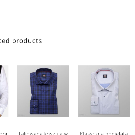
ted products
soor
Taliowana koszula w
Klasyczna popielata