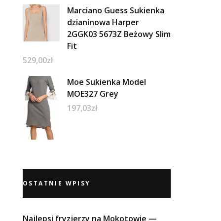
Marciano Guess Sukienka
dzianinowa Harper
2GGK03 5673Z Beżowy Slim
Fit
529,00
zł
Moe Sukienka Model
MOE327 Grey
197,03
zł
OSTATNIE WPISY
Najlepsi fryzjerzy na Mokotowie —