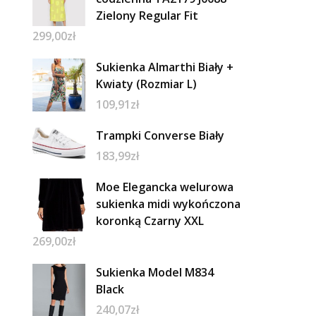
Zielony Regular Fit
299,00
zł
Sukienka Almarthi Biały +
Kwiaty (Rozmiar L)
109,91
zł
Trampki Converse Biały
183,99
zł
Moe Elegancka welurowa
sukienka midi wykończona
koronką Czarny XXL
269,00
zł
Sukienka Model M834
Black
240,07
zł