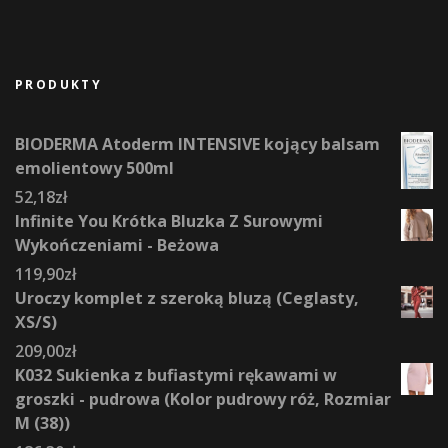
PRODUKTY
BIODERMA Atoderm INTENSIVE kojący balsam
emolientowy 500ml
52,18
zł
Infinite You Krótka Bluzka Z Surowymi
Wykończeniami - Beżowa
119,90
zł
Uroczy komplet z szeroką bluzą (Ceglasty,
XS/S)
209,00
zł
K032 Sukienka z bufiastymi rękawami w
groszki - pudrowa (Kolor pudrowy róż, Rozmiar
M (38))