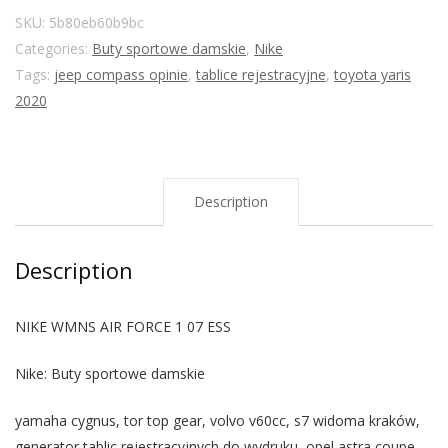
SKU:
5b80eb60b9bc
Categories:
Buty sportowe damskie
,
Nike
Tags:
jeep compass opinie
,
tablice rejestracyjne
,
toyota yaris
2020
Description
Description
NIKE WMNS AIR FORCE 1 07 ESS
Nike: Buty sportowe damskie
yamaha cygnus, tor top gear, volvo v60cc, s7 widoma kraków,
generator tablic rejestracyjnych do wydruku, opel astra coupe