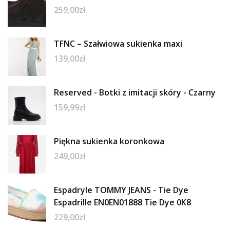
259,00
zł
TFNC – Szałwiowa sukienka maxi
139,00
zł
Reserved - Botki z imitacji skóry - Czarny
159,99
zł
Piękna sukienka koronkowa
249,00
zł
Espadryle TOMMY JEANS - Tie Dye
Espadrille EN0EN01888 Tie Dye 0K8
229,00
zł