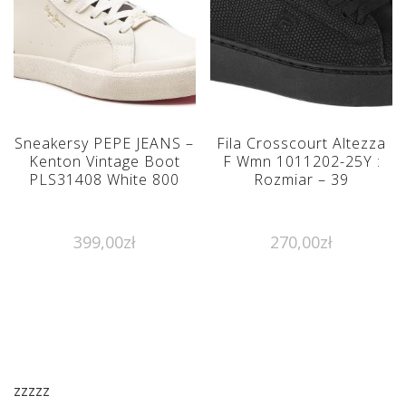
Sneakersy PEPE JEANS –
Fila Crosscourt Altezza
Kenton Vintage Boot
F Wmn 1011202-25Y :
PLS31408 White 800
Rozmiar – 39
399,00
zł
270,00
zł
zzzzz