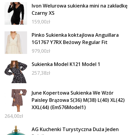
Ivon Welurowa sukienka mini na zakładkę
Czarny XS
159,00
zł
Pinko Sukienka koktajlowa Anguillara
1G1767 Y7RX Beżowy Regular Fit
979,00
zł
Sukienka Model K121 Model 1
257,38
zł
June Kopertowa Sukienka We Wzór
Paisley Brązowa S(36) M(38) L(40) XL(42)
XXL(44) (Em576Model1)
264,00
zł
AG Kuchenki Turystyczna Duża Jeden