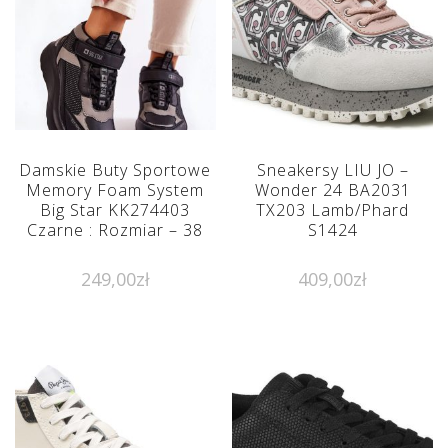
Damskie Buty Sportowe
Sneakersy LIU JO –
Memory Foam System
Wonder 24 BA2031
Big Star KK274403
TX203 Lamb/Phard
Czarne : Rozmiar – 38
S1424
249,00
zł
409,00
zł