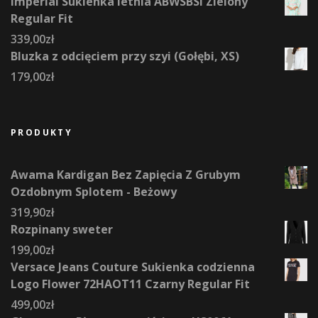
Imperial Sukienka letnia ABWSBSI Zielony
Regular Fit
339,00
zł
Bluzka z odcięciem przy szyi (Gołębi, XS)
179,00
zł
PRODUKTY
Awama Kardigan Bez Zapięcia Z Grubym
Ozdobnym Splotem - Beżowy
319,90
zł
Rozpinany sweter
199,00
zł
Versace Jeans Couture Sukienka codzienna
Logo Flower 72HAOT11 Czarny Regular Fit
499,00
zł