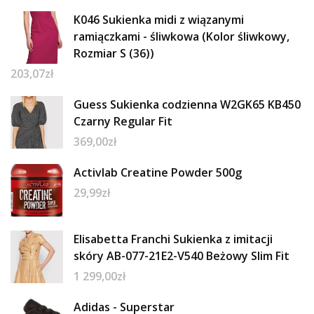
K046 Sukienka midi z wiązanymi
ramiączkami - śliwkowa (Kolor śliwkowy,
Rozmiar S (36))
203,07
zł
Guess Sukienka codzienna W2GK65 KB450
Czarny Regular Fit
369,00
zł
Activlab Creatine Powder 500g
29,99
zł
Elisabetta Franchi Sukienka z imitacji
skóry AB-077-21E2-V540 Beżowy Slim Fit
1 299,00
zł
Adidas - Superstar