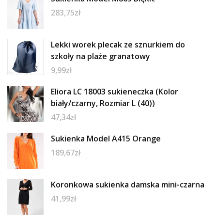
283,75
zł
Lekki worek plecak ze sznurkiem do
szkoły na plaże granatowy
9,99
zł
Eliora LC 18003 sukieneczka (Kolor
biały/czarny, Rozmiar L (40))
47,34
zł
Sukienka Model A415 Orange
189,67
zł
Koronkowa sukienka damska mini-czarna
41,99
zł