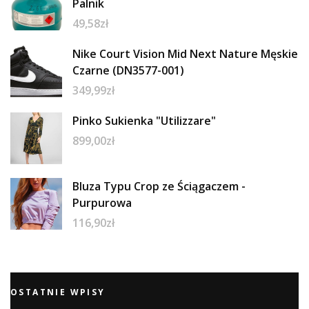
Palnik
49,58
zł
Nike Court Vision Mid Next Nature Męskie
Czarne (DN3577-001)
349,99
zł
Pinko Sukienka "Utilizzare"
899,00
zł
Bluza Typu Crop ze Ściągaczem -
Purpurowa
116,90
zł
OSTATNIE WPISY