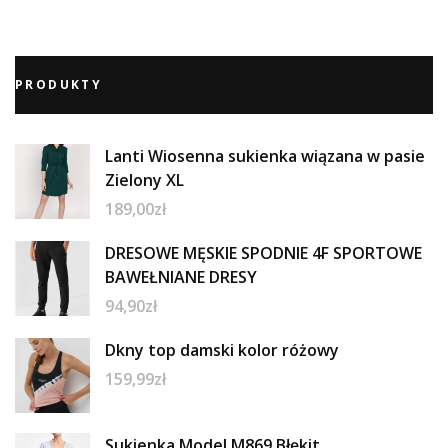
PRODUKTY
Lanti Wiosenna sukienka wiązana w pasie
Zielony XL
189,00
zł
DRESOWE MĘSKIE SPODNIE 4F SPORTOWE
BAWEŁNIANE DRESY
94,90
zł
Dkny top damski kolor różowy
159,99
zł
Sukienka Model M869 Błękit