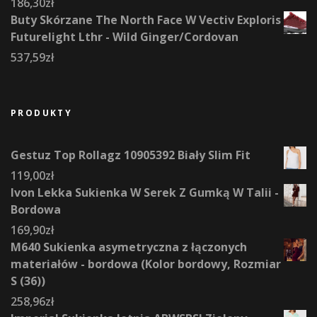
186,30
zł
Buty Skórzane The North Face W Vectiv Exploris
Futurelight Lthr - Wild Ginger/Cordovan
537,59
zł
PRODUKTY
Gestuz Top Rollagz 10905392 Biały Slim Fit
119,00
zł
Ivon Lekka Sukienka W Serek Z Gumką W Talii -
Bordowa
169,90
zł
M640 Sukienka asymetryczna z łączonych
materiałów - bordowa (Kolor bordowy, Rozmiar
S (36))
258,96
zł