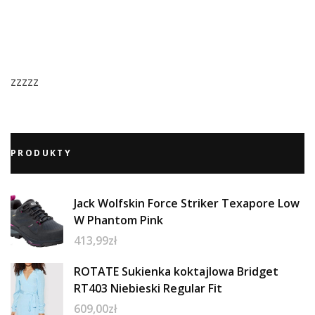
zzzzz
PRODUKTY
Jack Wolfskin Force Striker Texapore Low
W Phantom Pink
413,99
zł
ROTATE Sukienka koktajlowa Bridget
RT403 Niebieski Regular Fit
609,00
zł