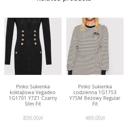
Pinko Sukienka
Pinko Sukienka
koktajlowa Vegadeo
codzienna 1G1753
1G1701 Y7Z1 Czarny
Y7SM Beżowy Regular
Slim Fit
Fit
839,00
zł
489,00
zł