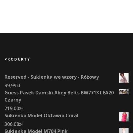
PRODUKTY
Reserved - Sukienka we wzory - Różowy
99,99
zł
Guess Pasek Damski Abey Belts BW7713 LEA20
Czarny
219,00
zł
Sukienka Model Oktawia Coral
306,08
zł
Sukienka Model M704 Pink