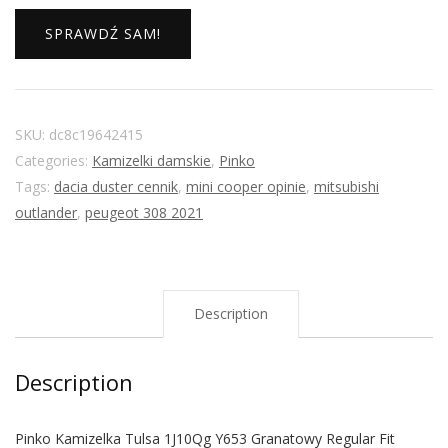
SPRAWDŹ SAM!
SKU:
dc8c19642415
Categories:
Kamizelki damskie
,
Pinko
Tags:
dacia duster cennik
,
mini cooper opinie
,
mitsubishi
outlander
,
peugeot 308 2021
Description
Description
Pinko Kamizelka Tulsa 1J10Qg Y653 Granatowy Regular Fit