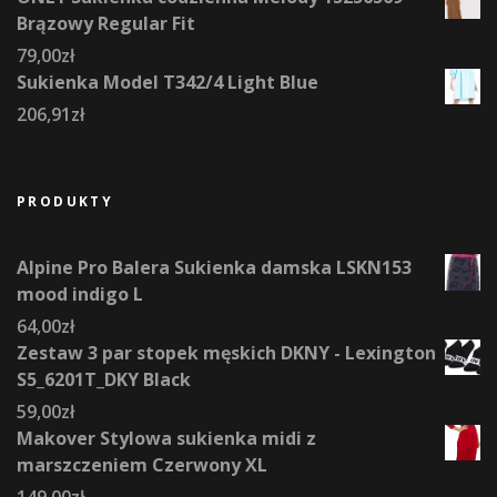
Brązowy Regular Fit
79,00
zł
Sukienka Model T342/4 Light Blue
206,91
zł
PRODUKTY
Alpine Pro Balera Sukienka damska LSKN153
mood indigo L
64,00
zł
Zestaw 3 par stopek męskich DKNY - Lexington
S5_6201T_DKY Black
59,00
zł
Makover Stylowa sukienka midi z
marszczeniem Czerwony XL
149,00
zł