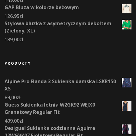
GAP Bluza w kolorze beżowym
126,95
zł
Stylowa bluzka z asymetrycznym dekoltem
(Zielony, XL)
189,00
zł
PRODUKTY
Alpine Pro Elanda 3 Sukienka damska LSKR150
XS
89,00
zł
Guess Sukienka letnia W2GK92 WEJX0
Granatowy Regular Fit
409,00
zł
Desigual Sukienka codzienna Aguirre
22WGVK07 Fioletowy Regular Fit