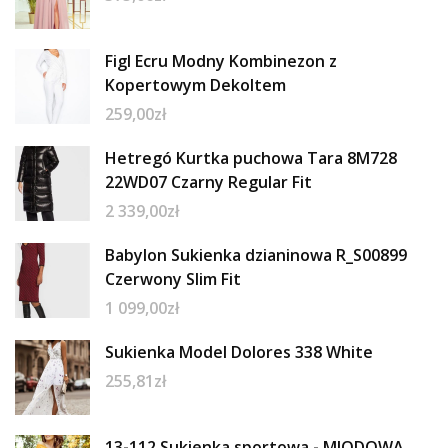
Figl Ecru Modny Kombinezon z
Kopertowym Dekoltem
259,00
zł
Hetregó Kurtka puchowa Tara 8M728
22WD07 Czarny Regular Fit
2 339,00
zł
Babylon Sukienka dzianinowa R_S00899
Czerwony Slim Fit
1 099,00
zł
Sukienka Model Dolores 338 White
255,81
zł
13-112 Sukienka sportowa - MIODOWA