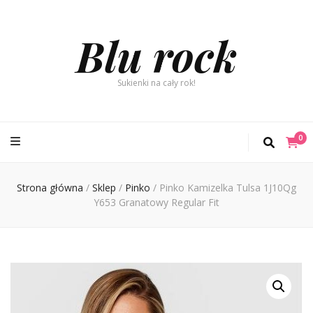
Blu rock
Sukienki na cały rok!
0
Strona główna
/
Sklep
/
Pinko
/
Pinko Kamizelka Tulsa 1J10Qg
Y653 Granatowy Regular Fit