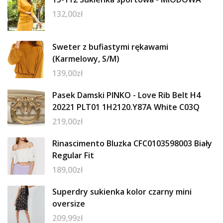
132,00
zł
Sweter z bufiastymi rękawami
(Karmelowy, S/M)
139,00
zł
Pasek Damski PINKO - Love Rib Belt H4
20221 PLT01 1H2120.Y87A White C03Q
219,00
zł
Rinascimento Bluzka CFC0103598003 Biały
Regular Fit
189,00
zł
Superdry sukienka kolor czarny mini
oversize
209,99
zł