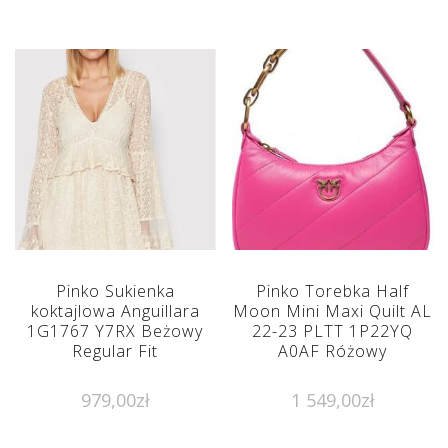
Pinko Sukienka
Pinko Torebka Half
koktajlowa Anguillara
Moon Mini Maxi Quilt AL
1G1767 Y7RX Beżowy
22-23 PLTT 1P22YQ
Regular Fit
A0AF Różowy
979,00
zł
1 549,00
zł