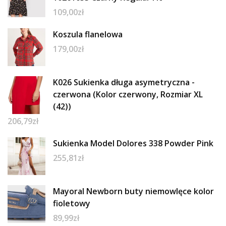
109,00
zł
Koszula flanelowa
179,00
zł
K026 Sukienka długa asymetryczna -
czerwona (Kolor czerwony, Rozmiar XL
(42))
206,79
zł
Sukienka Model Dolores 338 Powder Pink
255,81
zł
Mayoral Newborn buty niemowlęce kolor
fioletowy
89,99
zł