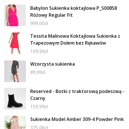
Babylon Sukienka koktajlowa P_S00858
Różowy Regular Fit
999,00
zł
Tessita Malinowa Koktajlowa Sukienka z
Trapezowym Dołem bez Rękawów
169,90
zł
Wzorzysta sukienka
89,99
zł
Reserved - Botki z traktorową podeszwą -
Czarny
159,99
zł
Sukienka Model Amber 309-4 Powder Pink
375,06
zł