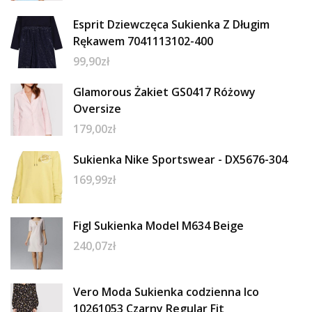
Esprit Dziewczęca Sukienka Z Długim
Rękawem 7041113102-400
99,90
zł
Glamorous Żakiet GS0417 Różowy
Oversize
179,00
zł
Sukienka Nike Sportswear - DX5676-304
169,99
zł
Figl Sukienka Model M634 Beige
240,07
zł
Vero Moda Sukienka codzienna Ico
10261053 Czarny Regular Fit