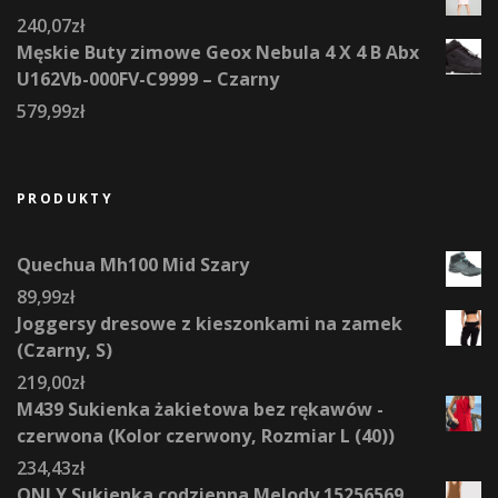
240,07
zł
Męskie Buty zimowe Geox Nebula 4 X 4 B Abx
U162Vb-000FV-C9999 – Czarny
579,99
zł
PRODUKTY
Quechua Mh100 Mid Szary
89,99
zł
Joggersy dresowe z kieszonkami na zamek
(Czarny, S)
219,00
zł
M439 Sukienka żakietowa bez rękawów -
czerwona (Kolor czerwony, Rozmiar L (40))
234,43
zł
ONLY Sukienka codzienna Melody 15256569