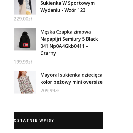
Sukienka W Sportowym
Wydaniu - Wzór 123
229,00
zł
Męska Czapka zimowa
Napapijri Semiury 5 Black
041 Np0A4Gkb0411 –
Czarny
199,99
zł
Mayoral sukienka dziecięca
kolor beżowy mini oversize
209,99
zł
OSTATNIE WPISY