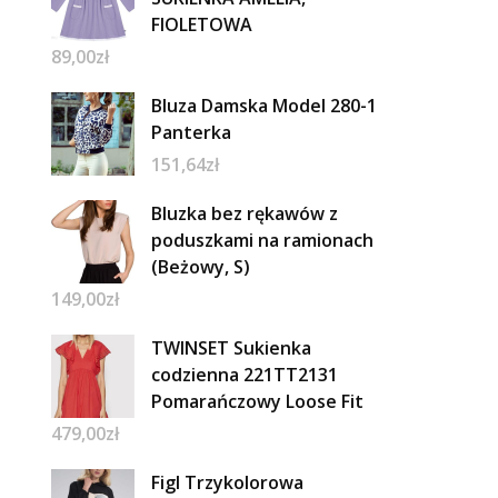
FIOLETOWA
89,00
zł
Bluza Damska Model 280-1
Panterka
151,64
zł
Bluzka bez rękawów z
poduszkami na ramionach
(Beżowy, S)
149,00
zł
TWINSET Sukienka
codzienna 221TT2131
Pomarańczowy Loose Fit
479,00
zł
Figl Trzykolorowa