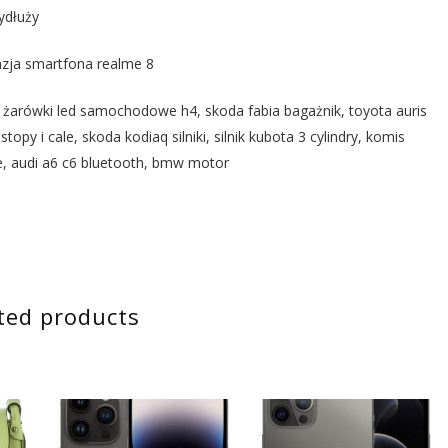
ydłuży
nzja smartfona realme 8
żarówki led samochodowe h4, skoda fabia bagażnik, toyota auris
opy i cale, skoda kodiaq silniki, silnik kubota 3 cylindry, komis
nie, audi a6 c6 bluetooth, bmw motor
ted products