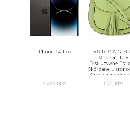
iPhone 14 Pro
VITTORIA GOTT
Made in Italy
Ekskluzywne Tore
Skórzane Listono
Groszkowa (kolo
6 499,00
zł
132,30
zł