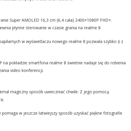
ekranie Super AMOLED 16,3 cm (6,4 cala) 2400×1080P FHD+.
wnia płynne sterowanie w czasie grania na realme 8.
 papilarnych w wyświetlaczu nowego realme 8 pozwala szybko (i z
 na pokładzie smartfona realme 8 świetnie nadaje się do robienia
ania video konferencji.
niemal magiczny sposób uwieczniać chwile. Z jego pomocą
tę.
y pomaga w jeszcze łatwiejszy sposób uzyskać piękne fotografie