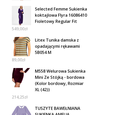
Selected Femme Sukienka
koktajlowa Flyra 16086410
Fioletowy Regular Fit
549,00
zł
Litex Tunika damska z
opadającymi rękawami
5B054 M
89,00
zł
M558 Welurowa Sukienka
Mini Ze Stójką - bordowa
(Kolor bordowy, Rozmiar
XL (42))
214,25
zł
TUSZYTE BAWEŁNIANA
SUKIENKA AMELIA,