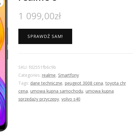
1 099,00
zł
SPRAWDŹ SAM!
SKU:
fd2551fb6c9b
Categories:
realme
,
Smartfony
Tags:
dane techniczne
,
peugeot 3008 cena
,
toyota chr
cena
,
umowa kupna samochodu
,
umowa kupna
sprzedaży przyczepy
,
volvo s40