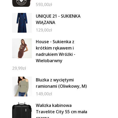
593,00
zł
UNIQUE 21 - SUKIENKA
WIĄZANA
129,00
zł
House - Sukienka z
krótkim rękawem i
nadrukiem Wróżki -
Wielobarwny
29,99
zł
Bluzka z wyciętymi
ramionami (Oliwkowy, M)
149,00
zł
Walizka kabinowa
Travelite City 55 cm mała