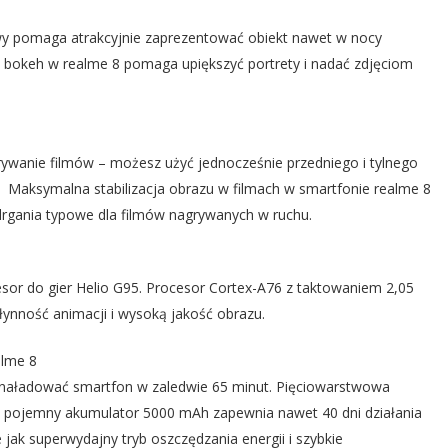
wy pomaga atrakcyjnie zaprezentować obiekt nawet w nocy
t bokeh w realme 8 pomaga upiększyć portrety i nadać zdjęciom
wanie filmów – możesz użyć jednocześnie przedniego i tylnego
 Maksymalna stabilizacja obrazu w filmach w smartfonie realme 8
drgania typowe dla filmów nagrywanych w ruchu.
or do gier Helio G95. Procesor Cortex-A76 z taktowaniem 2,05
ynność animacji i wysoką jakość obrazu.
alme 8
 naładować smartfon w zaledwie 65 minut. Pięciowarstwowa
 pojemny akumulator 5000 mAh zapewnia nawet 40 dni działania
 jak superwydajny tryb oszczędzania energii i szybkie