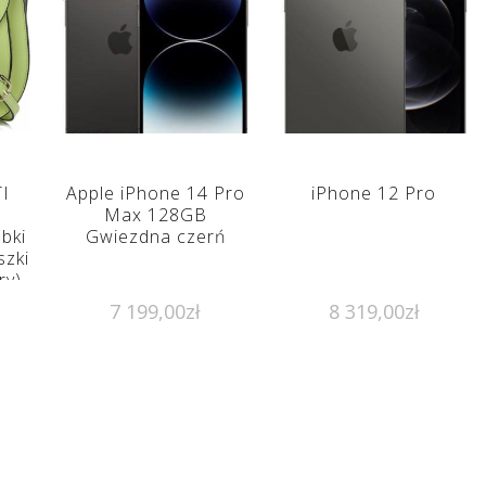
I
Apple iPhone 14 Pro
iPhone 12 Pro
Max 128GB
bki
Gwiezdna czerń
szki
ry)
7 199,00
zł
8 319,00
zł