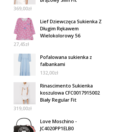
Brązowy Slim Fit
369,00
zł
Lief Dziewczęca Sukienka Z
Długim Rękawem
Wielokolorowy 56
27,45
zł
Pofalowana sukienka z
falbankami
132,00
zł
Rinascimento Sukienka
koszulowa CFC0017915002
Biały Regular Fit
319,00
zł
Love Moschino -
JC4020PP1ELB0