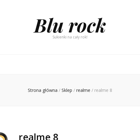
Blu rock
Sukienki na cały rok!
Strona główna
/
Sklep
/
realme
/
realme 8
realme 8