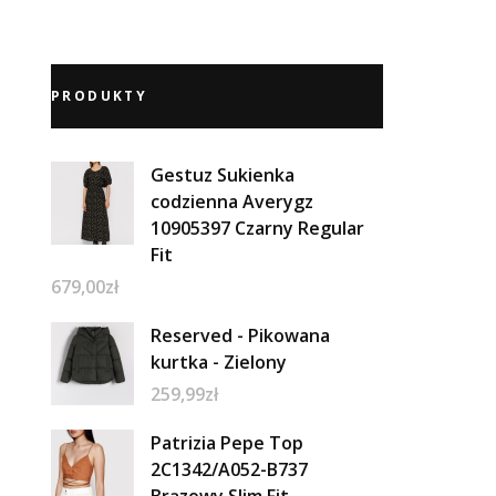
PRODUKTY
Gestuz Sukienka
codzienna Averygz
10905397 Czarny Regular
Fit
679,00
zł
Reserved - Pikowana
kurtka - Zielony
259,99
zł
Patrizia Pepe Top
2C1342/A052-B737