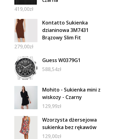
czarna
419,00
zł
Kontatto Sukienka
dzianinowa 3M7431
Brązowy Slim Fit
279,00
zł
Guess W0379G1
588,54
zł
Mohito - Sukienka mini z
wiskozy - Czarny
129,99
zł
Wzorzysta dżersejowa
sukienka bez rękawów
129,00
zł