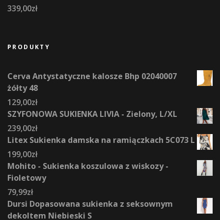
339,00
zł
PRODUKTY
Cerva Antystatyczne kalosze Bhp 02040007
żółty 48
129,00
zł
SZYFONOWA SUKIENKA LIVIA - Zielony, L/XL
239,00
zł
Litex Sukienka damska na ramiączkach 5C073 L
199,00
zł
Mohito - Sukienka koszulowa z wiskozy -
Fioletowy
79,99
zł
Dursi Dopasowana sukienka z seksownym
dekoltem Niebieski S