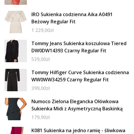
IRO Sukienka codzienna Aika A0491
Beżowy Regular Fit
1 229,00
zł
Tommy Jeans Sukienka koszulowa Tiered
DW0DW14393 Czarny Regular Fit
539,00
zł
Tommy Hilfiger Curve Sukienka codzienna
WW0WW34259 Czarny Regular Fit
399,00
zł
Numoco Zielona Elegancka Ołówkowa
Sukienka Midi z Asymetryczną Baskinką
179,90
zł
K081 Sukienka na jedno ramię - śliwkowa