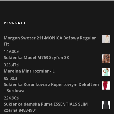
PRODUKTY
Morgan Sweter 211-MONICA Beżowy Regular
Fit
149,00
zł
Sukienka Model M763 Szyfon 38
323,47
zł
Marelna Mint rozmiar - L
95,00
zł
Sukienka Koronkowa z Kopertowym Dekoltem
- Bordowa
224,90
zł
Sukienka damska Puma ESSENTIALS SLIM
czarna 84834901