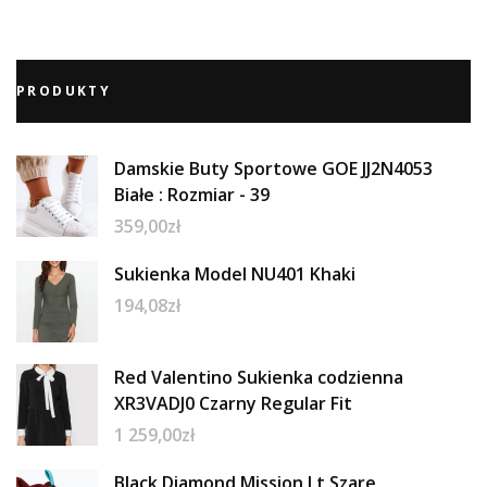
PRODUKTY
Damskie Buty Sportowe GOE JJ2N4053
Białe : Rozmiar - 39
359,00
zł
Sukienka Model NU401 Khaki
194,08
zł
Red Valentino Sukienka codzienna
XR3VADJ0 Czarny Regular Fit
1 259,00
zł
Black Diamond Mission Lt Szare