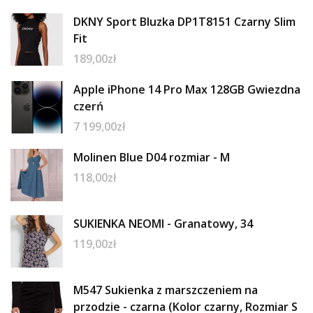
DKNY Sport Bluzka DP1T8151 Czarny Slim
Fit
189,00
zł
Apple iPhone 14 Pro Max 128GB Gwiezdna
czerń
7 199,00
zł
Molinen Blue D04 rozmiar - M
118,00
zł
SUKIENKA NEOMI - Granatowy, 34
119,00
zł
M547 Sukienka z marszczeniem na
przodzie - czarna (Kolor czarny, Rozmiar S