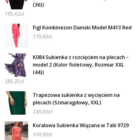
(36))
195,62
zł
Figl Kombinezon Damski Model M413 Red
179,60
zł
K084 Sukienka z rozcięciem na plecach -
model 2 (Kolor fioletowy, Rozmiar XXL
(44))
285,25
zł
Trapezowa sukienka z wycięciem na
plecach (Szmaragdowy, XXL)
249,00
zł
Koralowa Sukienka Wiązana w Talii 9729
109,00
zł