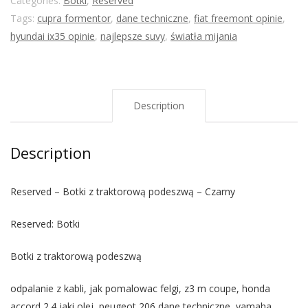
Categories:
Botki
,
Reserved
Tags:
cupra formentor
,
dane techniczne
,
fiat freemont opinie
,
hyundai ix35 opinie
,
najlepsze suvy
,
światła mijania
Description
Description
Reserved – Botki z traktorową podeszwą – Czarny
Reserved: Botki
Botki z traktorową podeszwą
odpalanie z kabli, jak pomalowac felgi, z3 m coupe, honda
accord 2.4 jaki olej, peugeot 206 dane techniczne, yamaha