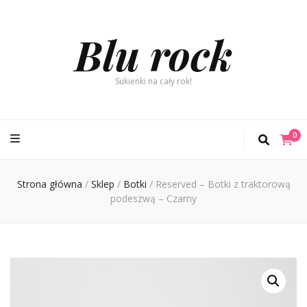
Blu rock
Sukienki na cały rok!
0
Strona główna
/
Sklep
/
Botki
/
Reserved – Botki z traktorową
podeszwą – Czarny