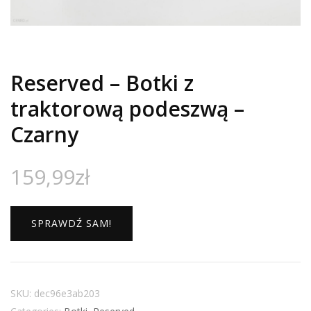
Reserved – Botki z
traktorową podeszwą –
Czarny
159,99
zł
SPRAWDŹ SAM!
SKU:
dec96e3ab203