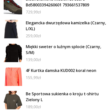
Bd58003394260601 793661537809
729,99
zł
Elegancka dwurzędowa kamizelka (Czarny,
L/XL)
259,00
zł
Miękki sweter o luźnym splocie (Czarny,
S/M)
139,00
zł
4F Kurtka damska KUD002 koral neon
155,99
zł
Be Sportowa sukienka o kroju t-shirtu
Zielony L
189,00
zł