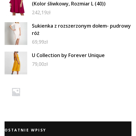
(Kolor śliwkowy, Rozmiar L (40))
242,19
zł
Sukienka z rozszerzonym dołem- pudrowy
róż
69,99
zł
U Collection by Forever Unique
79,00
zł
OSTATNIE WPISY