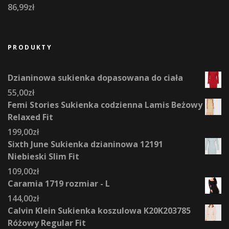
86,99
zł
PRODUKTY
Dzianinowa sukienka dopasowana do ciała
55,00
zł
Femi Stories Sukienka codzienna Lamis Beżowy
Relaxed Fit
199,00
zł
Sixth June Sukienka dzianinowa 12191
Niebieski Slim Fit
109,00
zł
Caramia 1719 rozmiar - L
144,00
zł
Calvin Klein Sukienka koszulowa K20K203785
Różowy Regular Fit