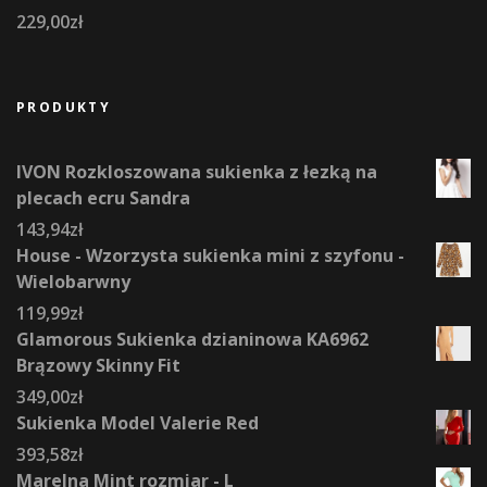
229,00
zł
PRODUKTY
IVON Rozkloszowana sukienka z łezką na
plecach ecru Sandra
143,94
zł
House - Wzorzysta sukienka mini z szyfonu -
Wielobarwny
119,99
zł
Glamorous Sukienka dzianinowa KA6962
Brązowy Skinny Fit
349,00
zł
Sukienka Model Valerie Red
393,58
zł
Marelna Mint rozmiar - L