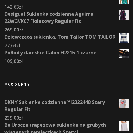
142,63
zł
Desigual Sukienka codzienna Aguirre
22WGVK07 Fioletowy Regular Fit
269,00
zł
Dziewczęca sukienka, Tom Tailor TOM TAILOR
77,63
zł
Półbuty damskie Cabin H2215-1 czarne
109,00
zł
PRODUKTY
DKNY Sukienka codzienna YI2322448 Szary
Regular Fit
239,00
zł
Be Urocza trapezowa sukienka na grubych
wiązanych ramiączkach Szary L