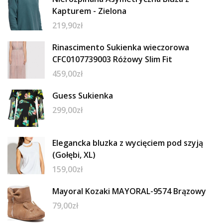
Kapturem - Zielona
219,90
zł
Rinascimento Sukienka wieczorowa
CFC0107739003 Różowy Slim Fit
459,00
zł
Guess Sukienka
299,00
zł
Elegancka bluzka z wycięciem pod szyją
(Gołębi, XL)
159,00
zł
Mayoral Kozaki MAYORAL-9574 Brązowy
79,00
zł