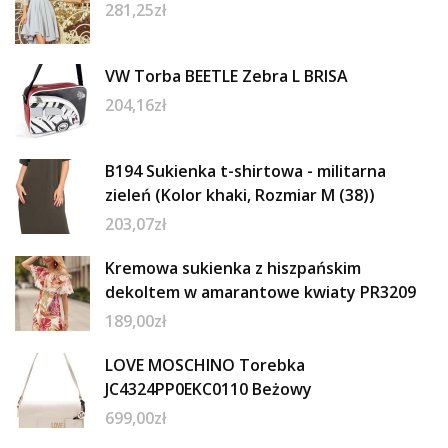
281,25
zł
VW Torba BEETLE Zebra L BRISA
204,16
zł
B194 Sukienka t-shirtowa - militarna
zieleń (Kolor khaki, Rozmiar M (38))
203,07
zł
Kremowa sukienka z hiszpańskim
dekoltem w amarantowe kwiaty PR3209
189,00
zł
LOVE MOSCHINO Torebka
JC4324PP0EKC0110 Beżowy
699,00
zł