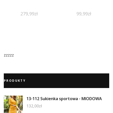
279,99
zł
99,99
zł
zzzzz
PRODUKTY
13-112 Sukienka sportowa - MIODOWA
132,00
zł