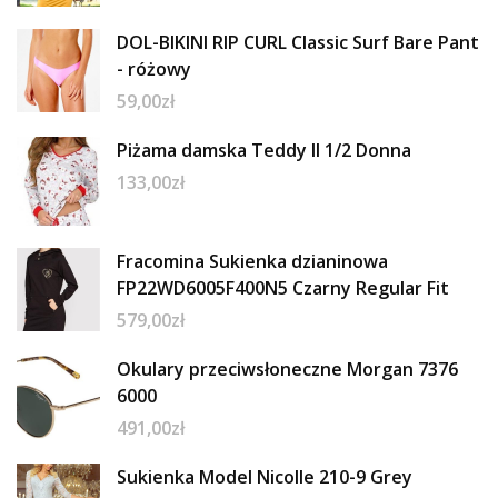
DOL-BIKINI RIP CURL Classic Surf Bare Pant
- różowy
59,00
zł
Piżama damska Teddy II 1/2 Donna
133,00
zł
Fracomina Sukienka dzianinowa
FP22WD6005F400N5 Czarny Regular Fit
579,00
zł
Okulary przeciwsłoneczne Morgan 7376
6000
491,00
zł
Sukienka Model Nicolle 210-9 Grey