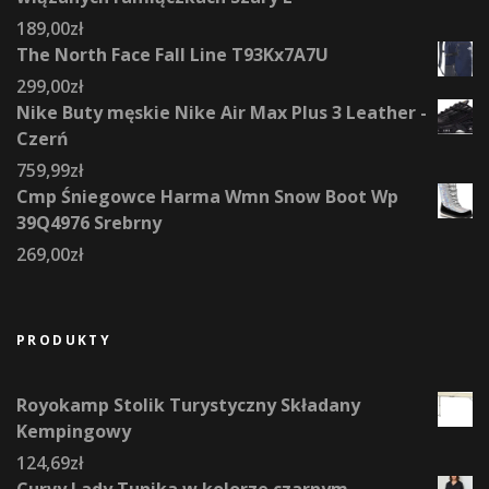
189,00
zł
The North Face Fall Line T93Kx7A7U
299,00
zł
Nike Buty męskie Nike Air Max Plus 3 Leather -
Czerń
759,99
zł
Cmp Śniegowce Harma Wmn Snow Boot Wp
39Q4976 Srebrny
269,00
zł
PRODUKTY
Royokamp Stolik Turystyczny Składany
Kempingowy
124,69
zł