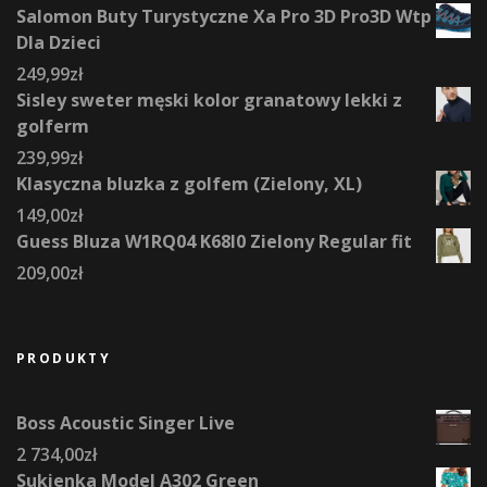
Salomon Buty Turystyczne Xa Pro 3D Pro3D Wtp
Dla Dzieci
249,99
zł
Sisley sweter męski kolor granatowy lekki z
golferm
239,99
zł
Klasyczna bluzka z golfem (Zielony, XL)
149,00
zł
Guess Bluza W1RQ04 K68I0 Zielony Regular fit
209,00
zł
PRODUKTY
Boss Acoustic Singer Live
2 734,00
zł
Sukienka Model A302 Green