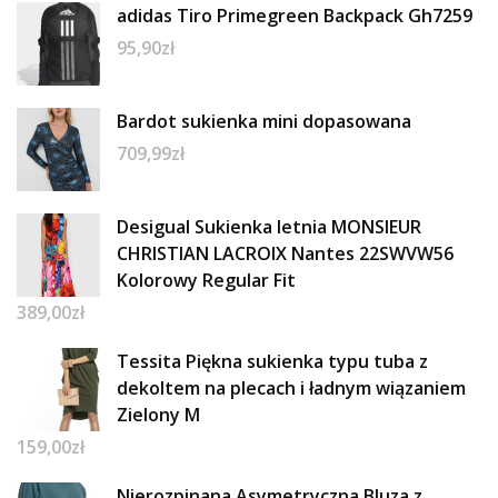
adidas Tiro Primegreen Backpack Gh7259
95,90
zł
Bardot sukienka mini dopasowana
709,99
zł
Desigual Sukienka letnia MONSIEUR
CHRISTIAN LACROIX Nantes 22SWVW56
Kolorowy Regular Fit
389,00
zł
Tessita Piękna sukienka typu tuba z
dekoltem na plecach i ładnym wiązaniem
Zielony M
159,00
zł
Nierozpinana Asymetryczna Bluza z