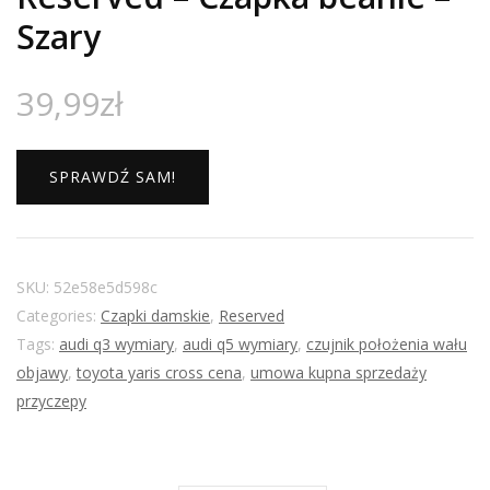
Szary
39,99
zł
SPRAWDŹ SAM!
SKU:
52e58e5d598c
Categories:
Czapki damskie
,
Reserved
Tags:
audi q3 wymiary
,
audi q5 wymiary
,
czujnik położenia wału
objawy
,
toyota yaris cross cena
,
umowa kupna sprzedaży
przyczepy