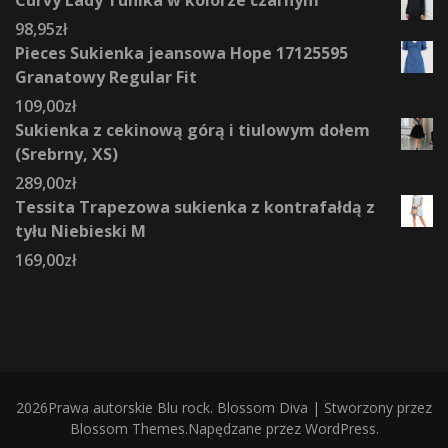
Curvy Lady Tunika w kolorze czarnym
98,95
zł
Pieces Sukienka jeansowa Hope 17125595
Granatowy Regular Fit
109,00
zł
Sukienka z cekinową górą i tiulowym dołem
(Srebrny, XS)
289,00
zł
Tessita Trapezowa sukienka z kontrafałdą z
tyłu Niebieski M
169,00
zł
2026Prawa autorskie
Blu rock
.
Blossom Diva | Stworzony przez
Blossom Themes
.Napędzane przez
WordPress
.