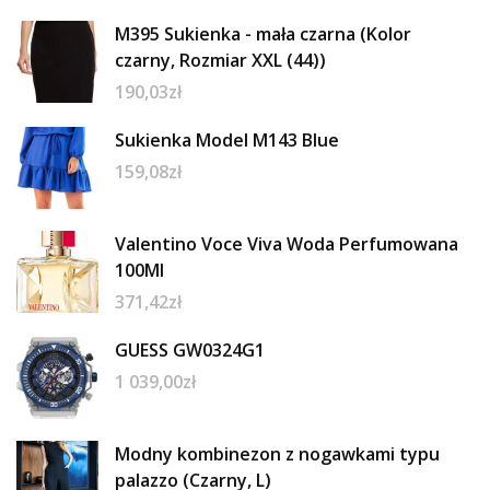
M395 Sukienka - mała czarna (Kolor
czarny, Rozmiar XXL (44))
190,03
zł
Sukienka Model M143 Blue
159,08
zł
Valentino Voce Viva Woda Perfumowana
100Ml
371,42
zł
GUESS GW0324G1
1 039,00
zł
Modny kombinezon z nogawkami typu
palazzo (Czarny, L)