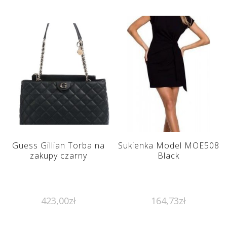
Guess Gillian Torba na
Sukienka Model MOE508
zakupy czarny
Black
423,00
zł
164,73
zł