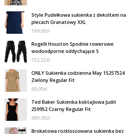
Style Pudełkowa sukienka z dekoltem na
plecach Granatowy XXL
169,00
zł
Rogelli Houston Spodnie rowerowe
wodoodporne oddychające S
152,22
zł
ONLY Sukienka codzienna May 15257524
Zielony Regular Fit
69,00
zł
Ted Baker Sukienka koktajlowa Judit
259952 Czarny Regular Fit
689,00
zł
Brokatowa rozkloszowana sukienka bez