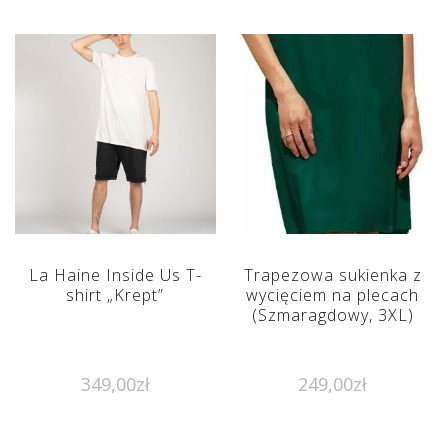
La Haine Inside Us T-
Trapezowa sukienka z
shirt „Krept”
wycięciem na plecach
(Szmaragdowy, 3XL)
349,00
zł
249,00
zł