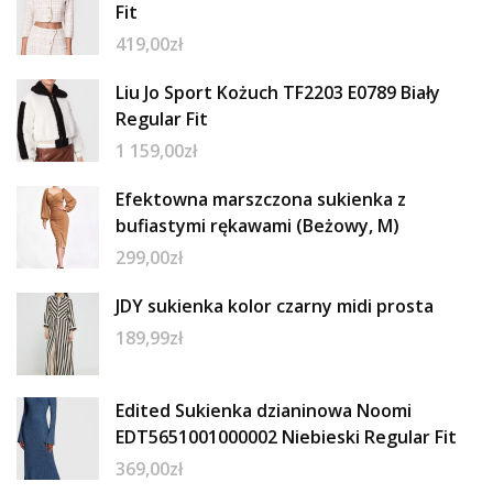
Fit
419,00
zł
Liu Jo Sport Kożuch TF2203 E0789 Biały
Regular Fit
1 159,00
zł
Efektowna marszczona sukienka z
bufiastymi rękawami (Beżowy, M)
299,00
zł
JDY sukienka kolor czarny midi prosta
189,99
zł
Edited Sukienka dzianinowa Noomi
EDT5651001000002 Niebieski Regular Fit
369,00
zł