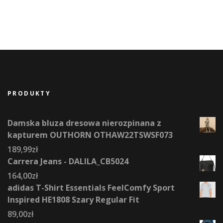
PRODUKTY
Damska bluza dresowa nierozpinana z
kapturem OUTHORN OTHAW22TSWSF073
189,99
zł
Carrera Jeans - DALILA_CB5024
164,00
zł
adidas T-Shirt Essentials FeelComfy Sport
Inspired HE1808 Szary Regular Fit
89,00
zł