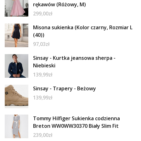
rękawów (Różowy, M)
299,00
zł
Misona sukienka (Kolor czarny, Rozmiar L
(40))
97,03
zł
Sinsay - Kurtka jeansowa sherpa -
Niebieski
139,99
zł
Sinsay - Trapery - Beżowy
139,99
zł
Tommy Hilfiger Sukienka codzienna
Breton WW0WW30370 Biały Slim Fit
239,00
zł