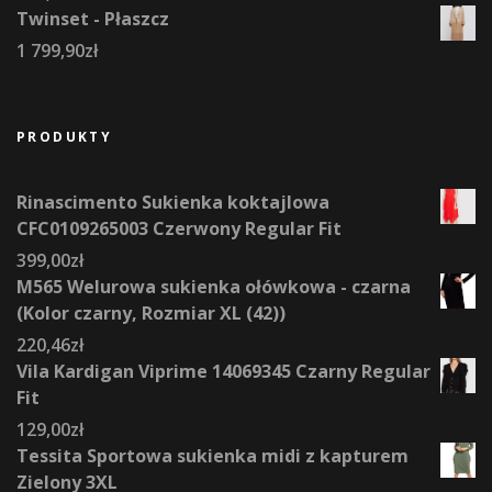
Twinset - Płaszcz
1 799,90
zł
PRODUKTY
Rinascimento Sukienka koktajlowa
CFC0109265003 Czerwony Regular Fit
399,00
zł
M565 Welurowa sukienka ołówkowa - czarna
(Kolor czarny, Rozmiar XL (42))
220,46
zł
Vila Kardigan Viprime 14069345 Czarny Regular
Fit
129,00
zł
Tessita Sportowa sukienka midi z kapturem
Zielony 3XL