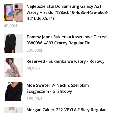
Najlepsze Etui Do Samsung Galaxy A31
Wzory + Szkło (188acb19-4d8b-443e-a6d3-
ff21bd602df4)
40,00
zł
Tommy Jeans Sukienka koszulowa Tiered
DW0DW14393 Czarny Regular Fit
539,00
zł
Reserved - Sukienka we wzory - Różowy
99,99
zł
Moe Sweter V- Neck Z Szerokim
Ściągaczem - Grafitowy
189,90
zł
Morgan Żakiet 222-VPYLA.F Biały Regular