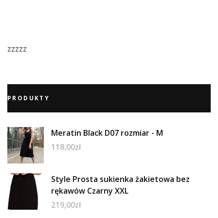
zzzzz
PRODUKTY
Meratin Black D07 rozmiar - M
118,00
zł
Style Prosta sukienka żakietowa bez
rękawów Czarny XXL
219,00
zł