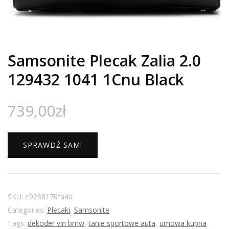
Samsonite Plecak Zalia 2.0
129432 1041 1Cnu Black
739,00
zł
SPRAWDŹ SAM!
SKU:
e9238176fa4a
Categories:
Plecaki
,
Samsonite
Tags:
dekoder vin bmw
,
tanie sportowe auta
,
umowa kupna