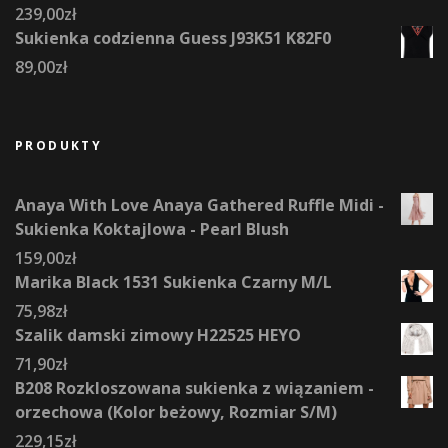
239,00
zł
Sukienka codzienna Guess J93K51 K82F0
89,00
zł
PRODUKTY
Anaya With Love Anaya Gathered Ruffle Midi -
Sukienka Koktajlowa - Pearl Blush
159,00
zł
Marika Black 1531 Sukienka Czarny M/L
75,98
zł
Szalik damski zimowy H22525 HEYO
71,90
zł
B208 Rozkloszowana sukienka z wiązaniem -
orzechowa (Kolor beżowy, Rozmiar S/M)
229,15
zł