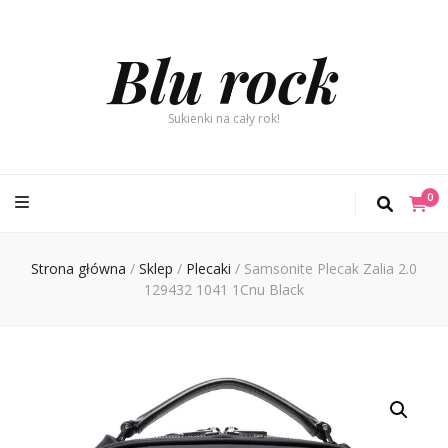
Blu rock
Sukienki na cały rok!
0
Strona główna
/
Sklep
/
Plecaki
/
Samsonite Plecak Zalia 2.0
129432 1041 1Cnu Black