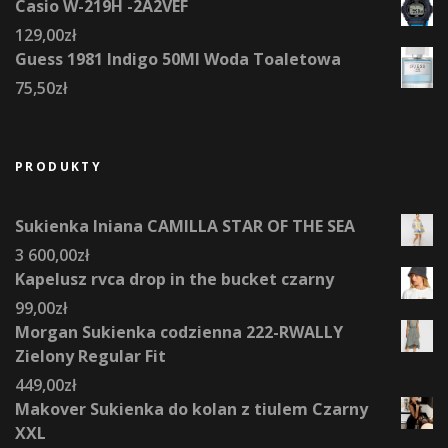
Casio W-219H -2A2VEF
129,00
zł
Guess 1981 Indigo 50Ml Woda Toaletowa
75,50
zł
PRODUKTY
Sukienka lniana CAMILLA STAR OF THE SEA
3 600,00
zł
Kapelusz rvca drop in the bucket czarny
99,00
zł
Morgan Sukienka codzienna 222-RWALLY
Zielony Regular Fit
449,00
zł
Makover Sukienka do kolan z tiulem Czarny
XXL