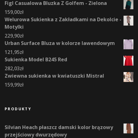
Figl Casualowa Bluzka Z Golfem - Zielona
159,00
zł
Welurowa Sukienka z Zakładkami na Dekolcie -
Motylki
229,90
zł
Urban Surface Bluza w kolorze lawendowym
121,95
zł
Sukienka Model B245 Red
282,03
zł
Zwiewna sukienka w kwiatuszki Mistral
159,99
zł
PRODUKTY
Silvian Heach płaszcz damski kolor brązowy
przejściowy dwurzędowy