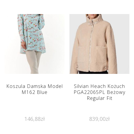
Koszula Damska Model
Silvian Heach Kożuch
M162 Blue
PGA22065PL Beżowy
Regular Fit
146,88
zł
839,00
zł