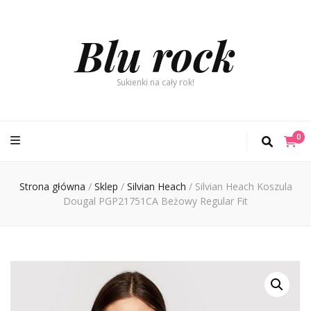
Blu rock
Sukienki na cały rok!
0
Strona główna
/
Sklep
/
Silvian Heach
/
Silvian Heach Koszula
Dougal PGP21751CA Beżowy Regular Fit