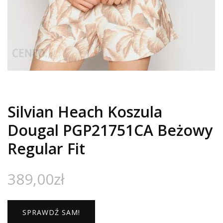
Silvian Heach Koszula
Dougal PGP21751CA Beżowy
Regular Fit
389,00
zł
SPRAWDŹ SAM!