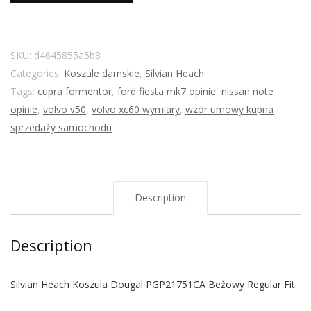
SKU:
d4645855a5b8
Categories:
Koszule damskie
,
Silvian Heach
Tags:
cupra formentor
,
ford fiesta mk7 opinie
,
nissan note
opinie
,
volvo v50
,
volvo xc60 wymiary
,
wzór umowy kupna
sprzedaży samochodu
Description
Description
Silvian Heach Koszula Dougal PGP21751CA Beżowy Regular Fit