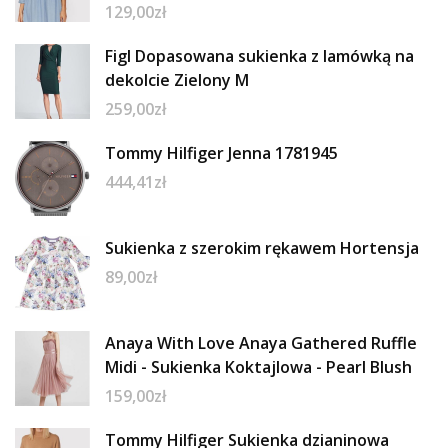
129,00
zł
Figl Dopasowana sukienka z lamówką na
dekolcie Zielony M
259,00
zł
Tommy Hilfiger Jenna 1781945
444,41
zł
Sukienka z szerokim rękawem Hortensja
89,00
zł
Anaya With Love Anaya Gathered Ruffle
Midi - Sukienka Koktajlowa - Pearl Blush
159,00
zł
Tommy Hilfiger Sukienka dzianinowa