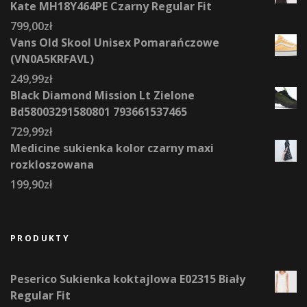
Kate MH18Y464PE Czarny Regular Fit
799,00
zł
Vans Old Skool Unisex Pomarańczowe
(VN0A5KRFAVL)
249,99
zł
Black Diamond Mission Lt Zielone
Bd58003291580801 793661537465
729,99
zł
Medicine sukienka kolor czarny maxi
rozkloszowana
199,90
zł
PRODUKTY
Peserico Sukienka koktajlowa E02315 Biały
Regular Fit