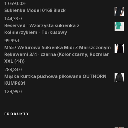
1 059,00
zł
Sukienka Model 0168 Black
144,33
zł
Reserved - Wzorzysta sukienka z
kołnierzykiem - Turkusowy
99,99
zł
M557 Welurowa Sukienka Midi Z Marszczonym
Rękawami 3/4 - czarna (Kolor czarny, Rozmiar
XXL (44))
288,83
zł
Męska kurtka puchowa pikowana OUTHORN
KUMP601
129,99
zł
PRODUKTY