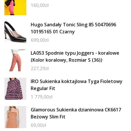
160,00
zł
Hugo Sandały Tonic Sling 85 50470696
10195165 01 Czarny
699,00
zł
LA053 Spodnie typu Joggers - koralowe
(Kolor koralowy, Rozmiar S (36))
227,29
zł
IRO Sukienka koktajlowa Tyga Fioletowy
Regular Fit
1 779,00
zł
Glamorous Sukienka dzianinowa CK6617
Beżowy Slim Fit
69,00
zł