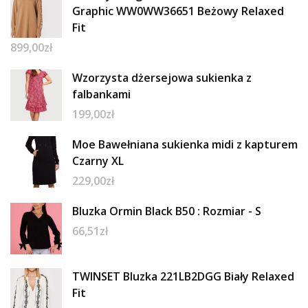
Graphic WW0WW36651 Beżowy Relaxed
Fit
899,00
zł
Wzorzysta dżersejowa sukienka z
falbankami
199,00
zł
Moe Bawełniana sukienka midi z kapturem
Czarny XL
229,00
zł
Bluzka Ormin Black B50 : Rozmiar - S
66,51
zł
TWINSET Bluzka 221LB2DGG Biały Relaxed
Fit