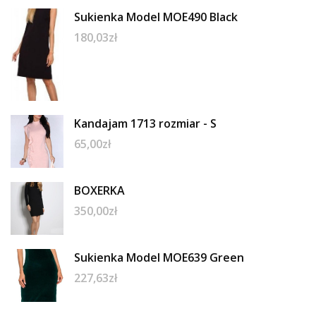
Sukienka Model MOE490 Black
180,03
zł
Kandajam 1713 rozmiar - S
65,00
zł
BOXERKA
350,00
zł
Sukienka Model MOE639 Green
227,63
zł