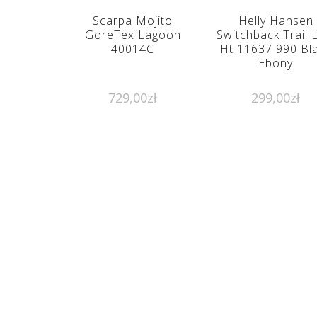
Scarpa Mojito
Helly Hansen
GoreTex Lagoon
Switchback Trail
40014C
Ht 11637 990 Bl
Ebony
729,00
zł
299,00
zł