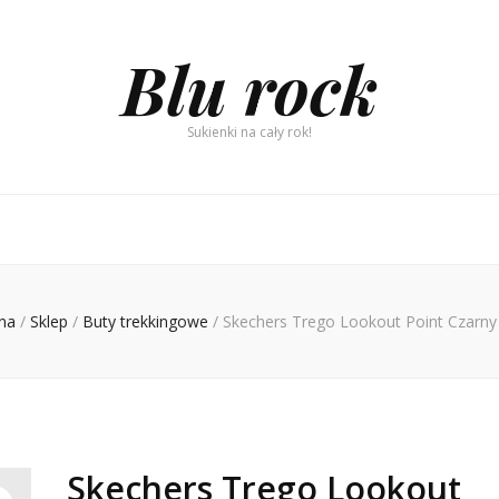
Blu rock
Sukienki na cały rok!
na
/
Sklep
/
Buty trekkingowe
/
Skechers Trego Lookout Point Czarn
Skechers Trego Lookout