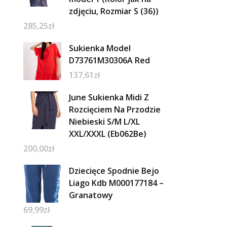
zdjęciu, Rozmiar S (36))
285,25
zł
Sukienka Model
D73761M30306A Red
137,61
zł
June Sukienka Midi Z
Rozcięciem Na Przodzie
Niebieski S/M L/XL
XXL/XXXL (Eb062Be)
200,00
zł
Dziecięce Spodnie Bejo
Liago Kdb M000177184 –
Granatowy
69,99
zł