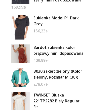
169,99
zł
Sukienka Model P1 Dark
Grey
156,23
zł
Bardot sukienka kolor
brązowy mini dopasowana
409,99
zł
B030 żakiet zielony (Kolor
zielony, Rozmiar M (38))
278,07
zł
TWINSET Bluzka
221TP2282 Biały Regular
Fit