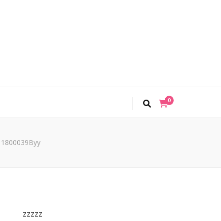
0
y 1800039Byy
zzzzz