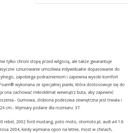
 tylko chroni stopę przed wilgocią, ale także gwarantuje
Klasyczne sznurowanie umożliwia indywidualne dopasowanie do
stylnego, zapobiega podrażnieniom i zapewnia wysoki komfort
oam® wykonana ze specjalnej pianki, która dostosowuje się do
ga ona zachować mikroklimat wewnątrz buta, aby zapewnić
noszenia.- Gumowa, żłobiona podeszwa zewnętrzna jest trwała i
24 cm.- Wymiary podane dla rozmiaru: 37.
0 rebel, 2002 ford mustang, poto moto, otomoto.pl, audi a4 1.6
t arosa 2004, kiedy wymiana opon na letnie, most w chinach,