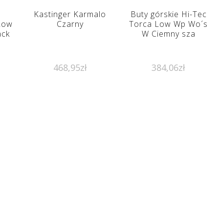
Kastinger Karmalo
Buty górskie Hi-Tec
 Low
Czarny
Torca Low Wp Wo´s
ack
W Ciemny sza
468,95
zł
384,06
zł