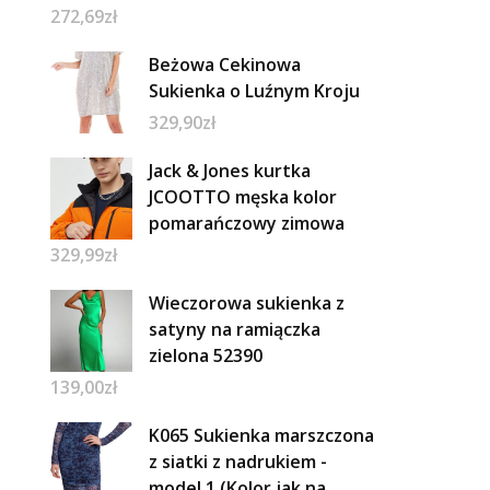
272,69
zł
Beżowa Cekinowa
Sukienka o Luźnym Kroju
329,90
zł
Jack & Jones kurtka
JCOOTTO męska kolor
pomarańczowy zimowa
329,99
zł
Wieczorowa sukienka z
satyny na ramiączka
zielona 52390
139,00
zł
K065 Sukienka marszczona
z siatki z nadrukiem -
model 1 (Kolor jak na