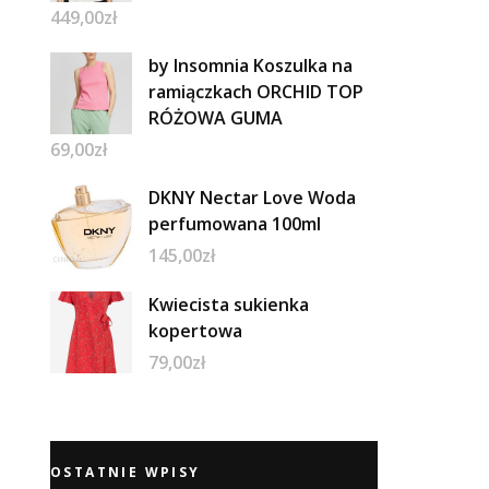
449,00
zł
by Insomnia Koszulka na
ramiączkach ORCHID TOP
RÓŻOWA GUMA
69,00
zł
DKNY Nectar Love Woda
perfumowana 100ml
145,00
zł
Kwiecista sukienka
kopertowa
79,00
zł
OSTATNIE WPISY