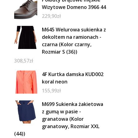
Wizytowe Domeno 3966 44
229,90
zł
M645 Welurowa sukienka z
dekoltem na ramionach -
czarna (Kolor czarny,
Rozmiar S (36))
308,57
zł
4F Kurtka damska KUD002
koral neon
155,99
zł
M699 Sukienka żakietowa
z gumą w pasie -
granatowa (Kolor
granatowy, Rozmiar XXL
(44))