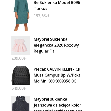
Be Sukienka Model B096
Turkus
193,63
zł
Mayoral Sukienka
elegancka 2820 Różowy
Regular Fit
209,00
zł
Plecak CALVIN KLEIN - Ck
Must Campus Bp W/Pckt
Md Mn K60K609356 0GJ
649,00
zł
Mayoral sukienka
jeansowa dziecięca kolor
szary mini rozkloszowana