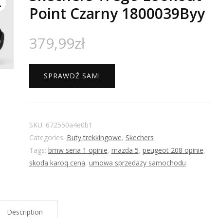
Point Czarny 1800039Byy
379,99
zł
SPRAWDŹ SAM!
SKU:
672550a4e0b1
Categories:
Buty trekkingowe
,
Skechers
Tags:
bmw seria 1 opinie
,
mazda 5
,
peugeot 208 opinie
,
skoda karoq cena
,
umowa sprzedazy samochodu
Description