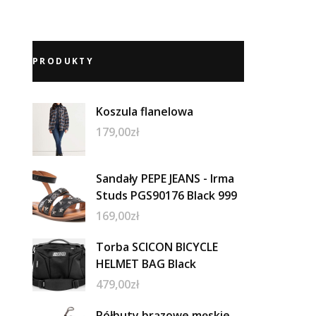
PRODUKTY
Koszula flanelowa
179,00
zł
Sandały PEPE JEANS - Irma
Studs PGS90176 Black 999
169,00
zł
Torba SCICON BICYCLE
HELMET BAG Black
479,00
zł
Półbuty brązowe męskie