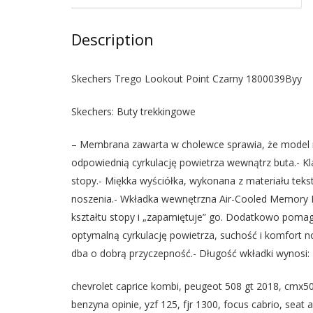
Description
Skechers Trego Lookout Point Czarny 1800039Byy
Skechers: Buty trekkingowe
– Membrana zawarta w cholewce sprawia, że model nie
odpowiednią cyrkulację powietrza wewnątrz buta.- 
stopy.- Miękka wyściółka, wykonana z materiału tek
noszenia.- Wkładka wewnętrzna Air-Cooled Memory F
kształtu stopy i „zapamiętuje” go. Dodatkowo poma
optymalną cyrkulację powietrza, suchość i komfort 
dba o dobrą przyczepność.- Długość wkładki wynosi: 
chevrolet caprice kombi, peugeot 508 gt 2018, cmx50
benzyna opinie, yzf 125, fjr 1300, focus cabrio, sea