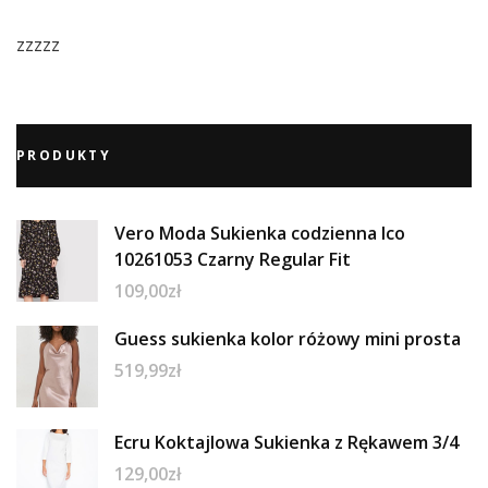
zzzzz
PRODUKTY
Vero Moda Sukienka codzienna Ico
10261053 Czarny Regular Fit
109,00
zł
Guess sukienka kolor różowy mini prosta
519,99
zł
Ecru Koktajlowa Sukienka z Rękawem 3/4
129,00
zł