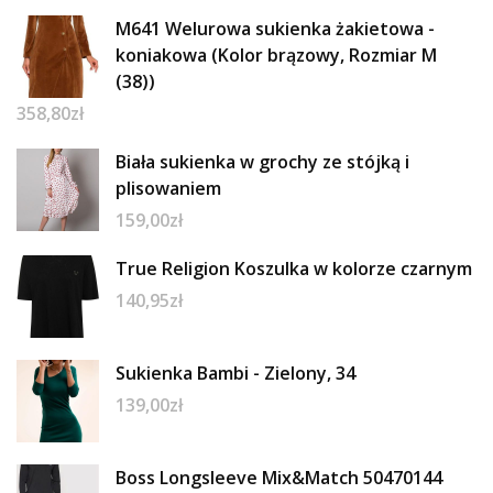
M641 Welurowa sukienka żakietowa -
koniakowa (Kolor brązowy, Rozmiar M
(38))
358,80
zł
Biała sukienka w grochy ze stójką i
plisowaniem
159,00
zł
True Religion Koszulka w kolorze czarnym
140,95
zł
Sukienka Bambi - Zielony, 34
139,00
zł
Boss Longsleeve Mix&Match 50470144