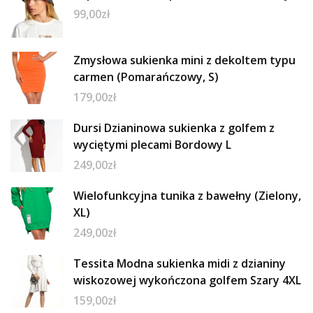
99,00
zł
Zmysłowa sukienka mini z dekoltem typu
carmen (Pomarańczowy, S)
179,00
zł
Dursi Dzianinowa sukienka z golfem z
wyciętymi plecami Bordowy L
249,00
zł
Wielofunkcyjna tunika z bawełny (Zielony,
XL)
249,00
zł
Tessita Modna sukienka midi z dzianiny
wiskozowej wykończona golfem Szary 4XL
159,00
zł