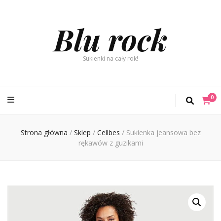
Blu rock
Sukienki na cały rok!
0
Strona główna
/
Sklep
/
Cellbes
/
Sukienka jeansowa bez
rękawów z guzikami