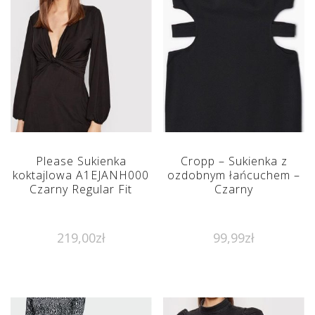
Please Sukienka
Cropp – Sukienka z
koktajlowa A1EJANH000
ozdobnym łańcuchem –
Czarny Regular Fit
Czarny
219,00
zł
99,99
zł