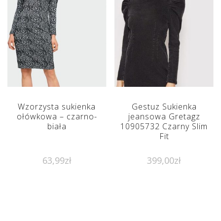
Wzorzysta sukienka
Gestuz Sukienka
ołówkowa – czarno-
jeansowa Gretagz
biała
10905732 Czarny Slim
Fit
63,99
zł
399,00
zł