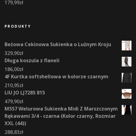
179,99
zł
PRODUKTY
Beżowa Cekinowa Sukienka o Luźnym Kroju
329,90
zł
Długa koszula z flaneli
186,00
zł
4F Kurtka softshellowa w kolorze czarnym
210,95
zł
LIU JO LJ728S 815
479,90
zł
M557 Welurowa Sukienka Midi Z Marszczonym
Rękawami 3/4 - czarna (Kolor czarny, Rozmiar
XXL (44))
288,83
zł