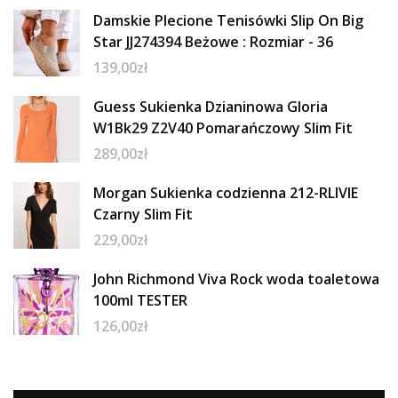
Damskie Plecione Tenisówki Slip On Big
Star JJ274394 Beżowe : Rozmiar - 36
139,00
zł
Guess Sukienka Dzianinowa Gloria
W1Bk29 Z2V40 Pomarańczowy Slim Fit
289,00
zł
Morgan Sukienka codzienna 212-RLIVIE
Czarny Slim Fit
229,00
zł
John Richmond Viva Rock woda toaletowa
100ml TESTER
126,00
zł