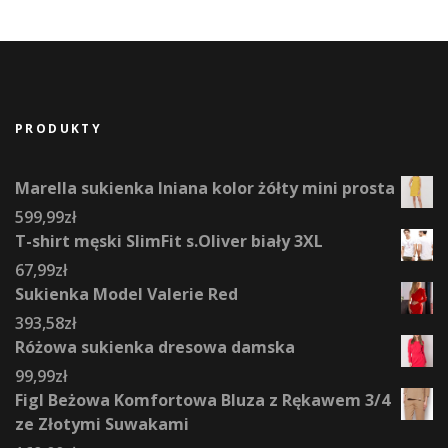
PRODUKTY
Marella sukienka lniana kolor żółty mini prosta
599,99
zł
T-shirt męski SlimFit s.Oliver biały 3XL
67,99
zł
Sukienka Model Valerie Red
393,58
zł
Różowa sukienka dresowa damska
99,99
zł
Figl Beżowa Komfortowa Bluza z Rękawem 3/4
ze Złotymi Suwakami