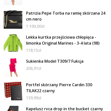
Patrizia Pepe Torba na ramię skórzana 24
cm nero
1 100,00
zł
Lekka kurtka przejściowa chłopięca -
limonka Original Marines - 3-4 lata (98)
118,15
zł
Sukienka Model T309/7 Fuksja
206,91
zł
Portfel skórzany Pierre Cardin 330
TILAK22 czarny
139,99
zł
Kapelusz rvca drop in the bucket czarny