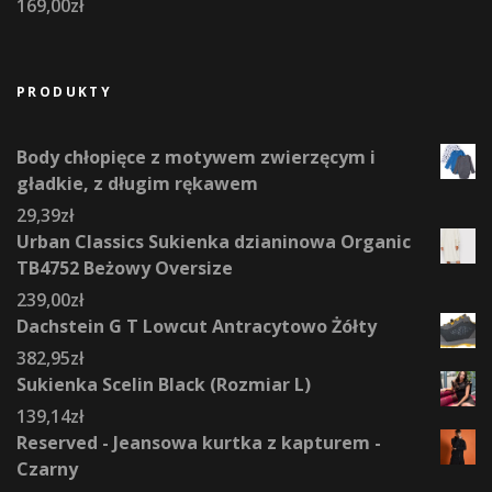
169,00
zł
PRODUKTY
Body chłopięce z motywem zwierzęcym i
gładkie, z długim rękawem
29,39
zł
Urban Classics Sukienka dzianinowa Organic
TB4752 Beżowy Oversize
239,00
zł
Dachstein G T Lowcut Antracytowo Żółty
382,95
zł
Sukienka Scelin Black (Rozmiar L)
139,14
zł
Reserved - Jeansowa kurtka z kapturem -
Czarny