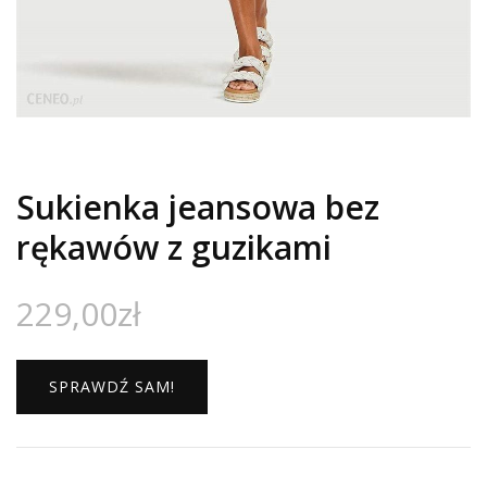
Sukienka jeansowa bez
rękawów z guzikami
229,00
zł
SPRAWDŹ SAM!