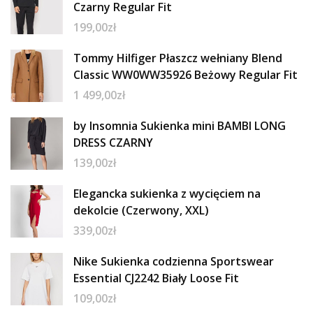
Czarny Regular Fit
199,00
zł
Tommy Hilfiger Płaszcz wełniany Blend
Classic WW0WW35926 Beżowy Regular Fit
1 499,00
zł
by Insomnia Sukienka mini BAMBI LONG
DRESS CZARNY
139,00
zł
Elegancka sukienka z wycięciem na
dekolcie (Czerwony, XXL)
339,00
zł
Nike Sukienka codzienna Sportswear
Essential CJ2242 Biały Loose Fit
109,00
zł