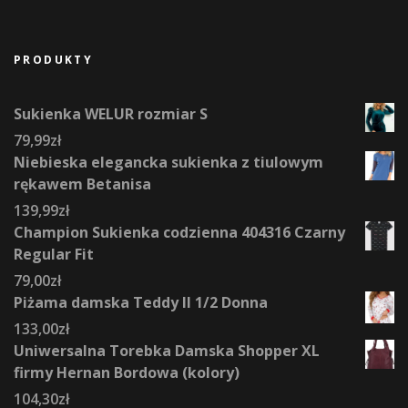
PRODUKTY
Sukienka WELUR rozmiar S
79,99
zł
Niebieska elegancka sukienka z tiulowym
rękawem Betanisa
139,99
zł
Champion Sukienka codzienna 404316 Czarny
Regular Fit
79,00
zł
Piżama damska Teddy II 1/2 Donna
133,00
zł
Uniwersalna Torebka Damska Shopper XL
firmy Hernan Bordowa (kolory)
104,30
zł