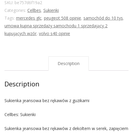
SKU:
be757d6f19a2
Categories:
Cellbes
,
Sukienki
Tags:
mercedes glc
,
peugeot 508 opinie
,
samochód do 10 tys
,
umowa kupna sprzedaży samochodu 1 sprzedający 2
kupujących wzór
,
volvo s40 opinie
Description
Description
Sukienka jeansowa bez rękawów z guzikami
Cellbes: Sukienki
Sukienka jeansowa bez rękawów z dekoltem w serek, zapięciem