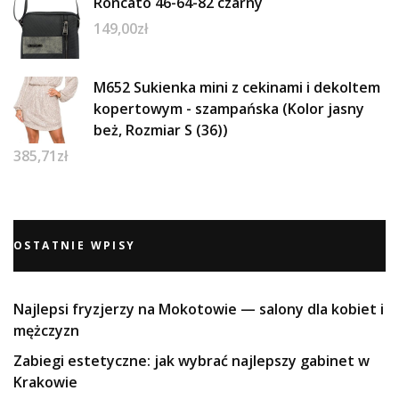
Roncato 46-64-82 czarny
149,00
zł
M652 Sukienka mini z cekinami i dekoltem
kopertowym - szampańska (Kolor jasny
beż, Rozmiar S (36))
385,71
zł
OSTATNIE WPISY
Najlepsi fryzjerzy na Mokotowie — salony dla kobiet i
mężczyzn
Zabiegi estetyczne: jak wybrać najlepszy gabinet w
Krakowie