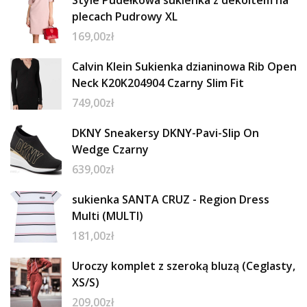
plecach Pudrowy XL
169,00
zł
Calvin Klein Sukienka dzianinowa Rib Open
Neck K20K204904 Czarny Slim Fit
749,00
zł
DKNY Sneakersy DKNY-Pavi-Slip On
Wedge Czarny
639,00
zł
sukienka SANTA CRUZ - Region Dress
Multi (MULTI)
181,00
zł
Uroczy komplet z szeroką bluzą (Ceglasty,
XS/S)
209,00
zł