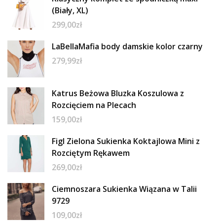
(Biały, XL)
299,00
zł
LaBellaMafia body damskie kolor czarny
279,99
zł
Katrus Beżowa Bluzka Koszulowa z
Rozcięciem na Plecach
159,00
zł
Figl Zielona Sukienka Koktajlowa Mini z
Rozciętym Rękawem
269,00
zł
Ciemnoszara Sukienka Wiązana w Talii
9729
109,00
zł