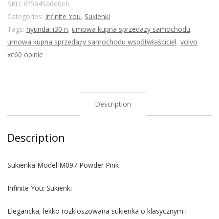
SKU:
6f5a49a6e0eb
Categories:
Infinite You
,
Sukienki
Tags:
hyundai i30 n
,
umowa kupna sprzedazy samochodu
,
umowa kupna sprzedaży samochodu współwłaściciel
,
volvo
xc60 opinie
Description
Description
Sukienka Model M097 Powder Pink
Infinite You: Sukienki
Elegancka, lekko rozkloszowana sukienka o klasycznym i