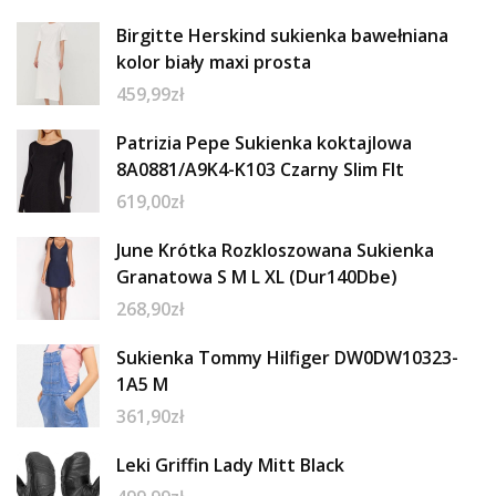
Birgitte Herskind sukienka bawełniana
kolor biały maxi prosta
459,99
zł
Patrizia Pepe Sukienka koktajlowa
8A0881/A9K4-K103 Czarny Slim FIt
619,00
zł
June Krótka Rozkloszowana Sukienka
Granatowa S M L XL (Dur140Dbe)
268,90
zł
Sukienka Tommy Hilfiger DW0DW10323-
1A5 M
361,90
zł
Leki Griffin Lady Mitt Black