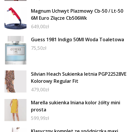
Magnum Uchwyt Plazmowy Cb-50 / Lt-50
6M Euro Złącze Cb506Wk
649,00
zł
Guess 1981 Indigo 50Ml Woda Toaletowa
75,50
zł
Silvian Heach Sukienka letnia PGP22528VE
Kolorowy Regular Fit
479,00
zł
Marella sukienka lniana kolor żółty mini
prosta
599,99
zł
Klasyczny komplet ze spódniczką maxi