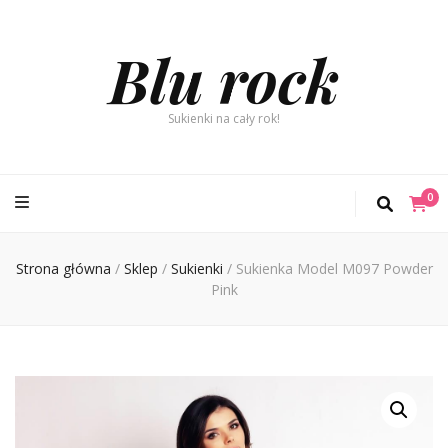
Blu rock
Sukienki na cały rok!
0
Strona główna
/
Sklep
/
Sukienki
/
Sukienka Model M097 Powder
Pink