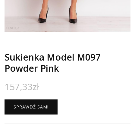
Sukienka Model M097
Powder Pink
157,33
zł
SPRAWDŹ SAM!