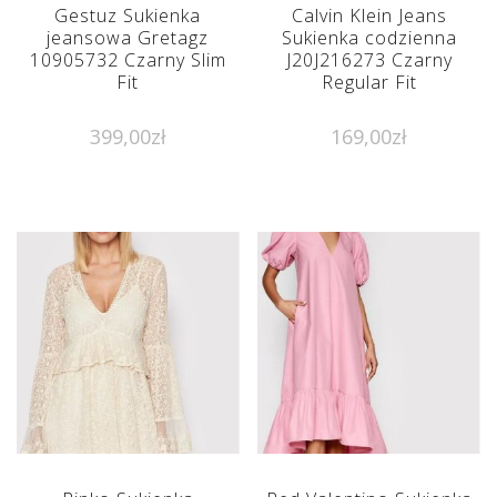
Gestuz Sukienka
Calvin Klein Jeans
jeansowa Gretagz
Sukienka codzienna
10905732 Czarny Slim
J20J216273 Czarny
Fit
Regular Fit
399,00
zł
169,00
zł