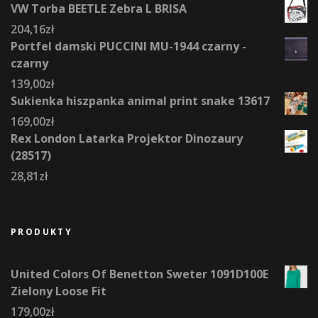
VW Torba BEETLE Zebra L BRISA
204,16
zł
Portfel damski PUCCINI MU-1944 czarny -
czarny
139,00
zł
Sukienka hiszpanka animal print snake 13617
169,00
zł
Rex London Latarka Projektor Dinozaury
(28517)
28,81
zł
PRODUKTY
United Colors Of Benetton Sweter 1091D100E
Zielony Loose Fit
179,00
zł