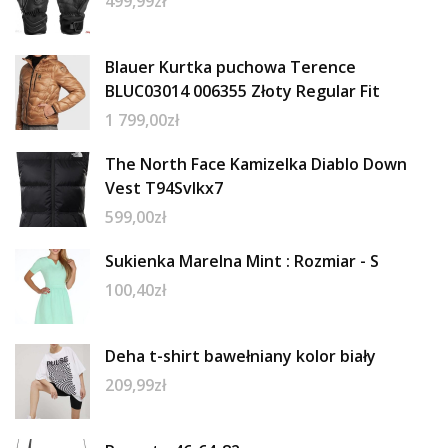
499,99
zł
Blauer Kurtka puchowa Terence
BLUC03014 006355 Złoty Regular Fit
1 799,00
zł
The North Face Kamizelka Diablo Down
Vest T94Svlkx7
599,00
zł
Sukienka Marelna Mint : Rozmiar - S
100,40
zł
Deha t-shirt bawełniany kolor biały
209,99
zł