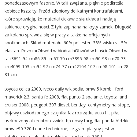
ponadczasowym fasonie. W talii zwężana, pięknie podkreśla
kobiece kształty. Przód zdobiony delikatnymi kontrafałdami,
które sprawiają, że materiał ciekawie się układa i nadają
sukience oryginalności. Z tyłu zapinana na kryty zamek. Długość
za kolano sprawdzi się w pracy a także na oficjalnych
spotkaniach. Skład materiału: 60% poliester, 35% wiskoza, 5%
elastan. RozmiarObwód w biodrachObwód w biuścieObwód w
talii3691-94 cm86-89 cm67-70 cm3895-98 cm90-93 cm70-73
cm4099-103 cm94-97 cm74-77 cm42104-107 cm98-101 cm78-
81 cm
toyota celica 2000, iveco daily wikipedia, bmw 5 kombi, ford
maverick 2.3, santa fe 2008, fiat punto 2 spalanie, toyota land
cruiser 2008, peugeot 307 diesel, bentlay, centymetry na stope,
objawy uszkodzonego czujnika faz rozrządu, auto hit piła,
uszkodzony alternator dzwiek, bp nowy targ, fiat panda łódzkie,
bmw e90 320d dane techniczne, ile gram platyny jest w
katalizatorze, jak zdjąć naklejkę z szyby, gls 350d