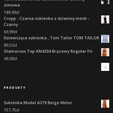
zimowa
189,99
zł
Cropp - Czarna sukienka z dzianiny mesh -
Czarny
69,99
zł
Dziewczęca sukienka , Tom Tailor TOM TAILOR
89,53
zł
Glamorous Top AN4204 Brązowy Regular Fit
49,00
zł
PRODUKTY
Sukienka Model A379 Beige Welur
157,75
zł