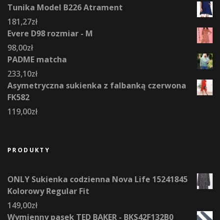
Tunika Model B226 Atrament
181,27
zł
Evere D98 rozmiar - M
98,00
zł
PADME matcha
233,10
zł
Asymetryczna sukienka z falbanką czerwona
FK582
119,00
zł
PRODUKTY
ONLY Sukienka codzienna Nova Life 15241845
Kolorowy Regular Fit
149,00
zł
Wymienny pasek TED BAKER - BKS42F132B0