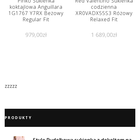
Pinko Sukienka
Red Valentino Sukienka
koktajlowa Anguillara
codzienna
1G1767 Y7RX Beżowy
XR0VADX55S3 Różowy
Regular Fit
Relaxed Fit
979,00
zł
1 689,00
zł
zzzzz
PRODUKTY
Style Pudełkowa sukienka z dekoltem na