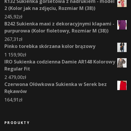
K132 Sukienka gorsetowa z nadrukiem - model
2 (Kolor jak na zdjęciu, Rozmiar M (38))
245,92
zł
B242 Sukienka maxi z dekoracyjnymi klapami -
purpurowa (Kolor fioletowy, Rozmiar M (38))
267,31
zł
Pinko torebka skórzana kolor brązowy
1 159,90
zł
IRO Sukienka codzienna Damie AR148 Kolorowy
Regular Fit
2 479,00
zł
Czerwona Ołówkowa Sukienka w Serek bez
Rękawów
164,91
zł
PRODUKTY