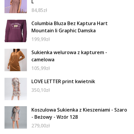
L
84,85
zł
Columbia Bluza Bez Kaptura Hart
Mountain Ii Graphic Damska
199,99
zł
Sukienka welurowa z kapturem -
camelowa
105,99
zł
LOVE LETTER print kwietnik
350,10
zł
Koszulowa Sukienka z Kieszeniami - Szaro
- Beżowy - Wzór 128
279,00
zł