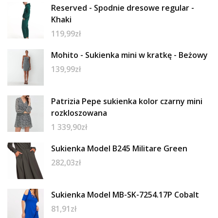
Reserved - Spodnie dresowe regular -
Khaki
119,99
zł
Mohito - Sukienka mini w kratkę - Beżowy
139,99
zł
Patrizia Pepe sukienka kolor czarny mini
rozkloszowana
1 339,90
zł
Sukienka Model B245 Militare Green
282,03
zł
Sukienka Model MB-SK-7254.17P Cobalt
81,91
zł