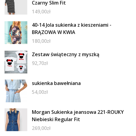
Czarny Slim Fit
149,00
zł
40-14 Jola sukienka z kieszeniami -
BRĄZOWA W KWIA
180,00
zł
Zestaw świąteczny z myszką
92,70
zł
sukienka bawełniana
54,00
zł
Morgan Sukienka jeansowa 221-ROUKY
Niebieski Regular Fit
269,00
zł