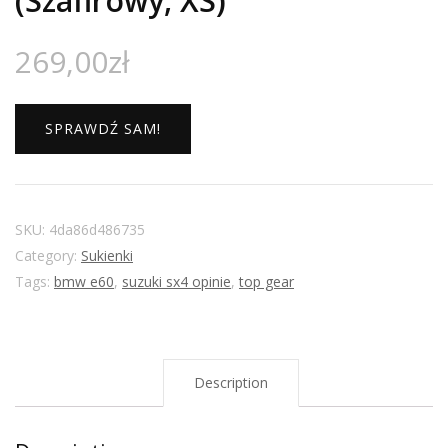
(Szafirowy, XS)
269,00
zł
SPRAWDŹ SAM!
SKU:
4da86d486735
Category:
Sukienki
Tags:
bmw e60
,
suzuki sx4 opinie
,
top gear
Description