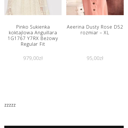
Pinko Sukienka
Aeerina Dusty Rose D52
koktajlowa Anguillara
rozmiar – XL
1G1767 Y7RX Beżowy
Regular Fit
979,00
zł
95,00
zł
zzzzz