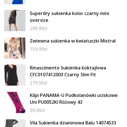
Superdry sukienka kolor czarny mini
oversize
209,99
zł
Zwiewna sukienka w kwiatuszki Mistral
159,99
zł
Rinascimento Sukienka koktajlowa
CFC0107412003 Czarny Slim Fit
279,00
zł
Kilpi PANAMA-U Podkolanówki uciskowe
Uni PU0052KI Różowy 43
99,00
zł
Vila Sukienka dzianinowa Balu 14074533