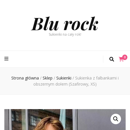
Blu rock
Sukienki na cały rok!
0
Strona główna
/
Sklep
/
Sukienki
/
Sukienka z falbankami i
obszernym dołem (Szafirowy, XS)