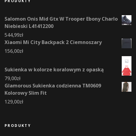
PRODUKTY
Salomon Onis Mid Gtx W Trooper Ebony Charlo
Niebieski L41412200
544,99
zł
Xiaomi Mi City Backpack 2 Ciemnoszary
156,00
zł
Sukienka w kolorze koralowym z opaską
79,00
zł
Glamorous Sukienka codzienna TM0609
Kolorowy Slim Fit
129,00
zł
PRODUKTY