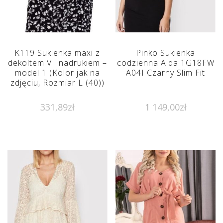
K119 Sukienka maxi z
Pinko Sukienka
dekoltem V i nadrukiem –
codzienna Alda 1G18FW
model 1 (Kolor jak na
A04I Czarny Slim Fit
zdjęciu, Rozmiar L (40))
331,89
zł
1 149,00
zł