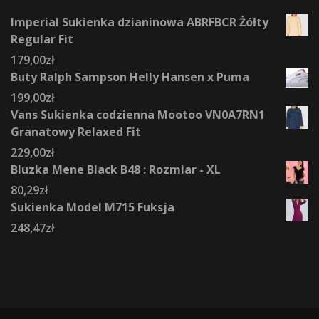
Imperial Sukienka dzianinowa ABRFBCR Żółty
Regular Fit
179,00
zł
Buty Ralph Sampson Helly Hansen x Puma
199,00
zł
Vans Sukienka codzienna Mootoo VN0A7RN1
Granatowy Relaxed Fit
229,00
zł
Bluzka Mene Black B48 : Rozmiar - XL
80,29
zł
Sukienka Model M715 Fuksja
248,47
zł