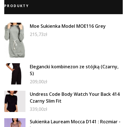
PRODUKTY
Moe Sukienka Model MOE116 Grey
215,73
zł
Elegancki kombinezon ze stójką (Czarny,
S)
209,00
zł
Undress Code Body Watch Your Back 414
Czarny Slim Fit
339,00
zł
Sukienka Lauream Mocca D141 : Rozmiar -