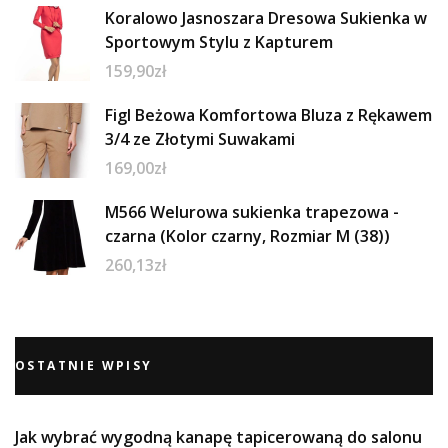
Koralowo Jasnoszara Dresowa Sukienka w
Sportowym Stylu z Kapturem
159,90
zł
Figl Beżowa Komfortowa Bluza z Rękawem
3/4 ze Złotymi Suwakami
169,00
zł
M566 Welurowa sukienka trapezowa -
czarna (Kolor czarny, Rozmiar M (38))
260,13
zł
OSTATNIE WPISY
Jak wybrać wygodną kanapę tapicerowaną do salonu