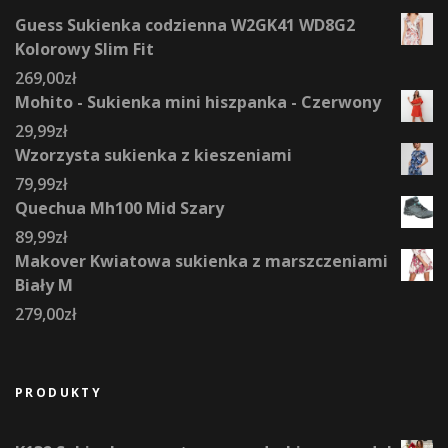
Guess Sukienka codzienna W2GK41 WD8G2
Kolorowy Slim Fit
269,00
zł
Mohito - Sukienka mini hiszpanka - Czerwony
29,99
zł
Wzorzysta sukienka z kieszeniami
79,99
zł
Quechua Mh100 Mid Szary
89,99
zł
Makover Kwiatowa sukienka z marszczeniami
Biały M
279,00
zł
PRODUKTY