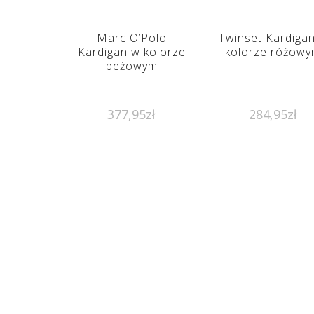
Marc O’Polo
Twinset Kardiga
Kardigan w kolorze
kolorze różow
beżowym
377,95
zł
284,95
zł