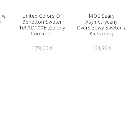
n w
United Colors Of
MOE Szary
ym
Benetton Sweter
Asymetryczny
1091D100E Zielony
Oversizowy Sweter z
Loose Fit
Kieszonką
179,00
zł
164,90
zł