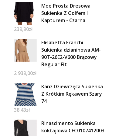
Moe Prosta Dresowa
Sukienka Z Golfem I
Kapturem - Czarna
239,90
zł
Elisabetta Franchi
Sukienka dzianinowa AM-
90T-26E2-V600 Brązowy
Regular Fit
2 939,00
zł
Kanz Dziewczęca Sukienka
Z Krótkim Rękawem Szary
74
38,43
zł
Rinascimento Sukienka
koktajlowa CFC0107412003