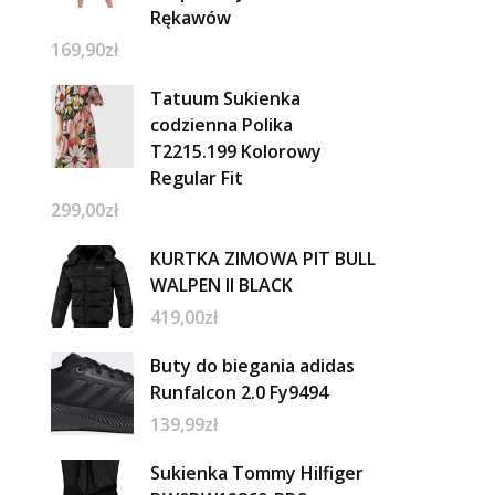
Rękawów
169,90
zł
Tatuum Sukienka
codzienna Polika
T2215.199 Kolorowy
Regular Fit
299,00
zł
KURTKA ZIMOWA PIT BULL
WALPEN II BLACK
419,00
zł
Buty do biegania adidas
Runfalcon 2.0 Fy9494
139,99
zł
Sukienka Tommy Hilfiger