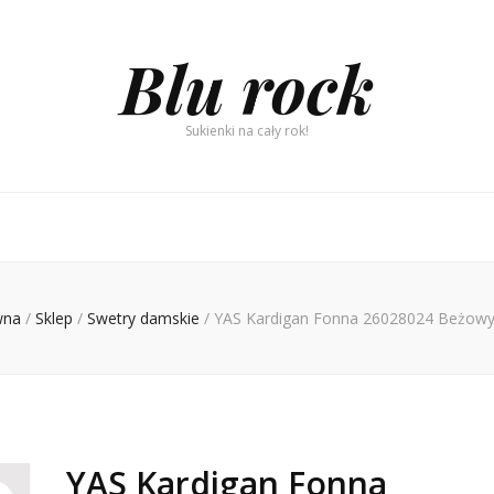
Blu rock
Sukienki na cały rok!
wna
/
Sklep
/
Swetry damskie
/
YAS Kardigan Fonna 26028024 Beżowy 
YAS Kardigan Fonna