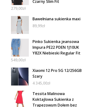
Czarny Slim Fit
279,00
zł
Bawełniana sukienka maxi
89,99
zł
Pinko Sukienka jeansowa
Impura PE22 PDEN 1J10UK
Y82X Niebieski Regular Fit
549,00
zł
Xiaomi 12 Pro 5G 12/256GB
Szary
4 345,00
zł
Tessita Malinowa
Koktajlowa Sukienka z
Trapezowym Dołem bez