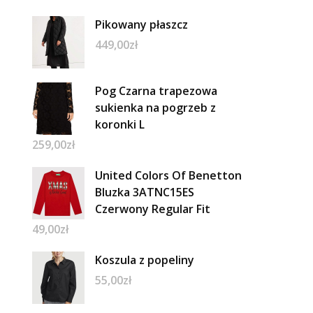
Pikowany płaszcz
449,00
zł
Pog Czarna trapezowa
sukienka na pogrzeb z
koronki L
259,00
zł
United Colors Of Benetton
Bluzka 3ATNC15ES
Czerwony Regular Fit
49,00
zł
Koszula z popeliny
55,00
zł