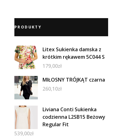
PRODUKTY
Litex Sukienka damska z
krótkim rękawem 5C044 S
179,00
zł
MIŁOSNY TRÓJKĄT czarna
260,10
zł
Liviana Conti Sukienka
codzienna L2SB15 Beżowy
Regular Fit
539,00
zł