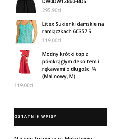
DW0DW12860-BDS
295,90
zł
Litex Sukienki damskie na
ramiączkach 6C357 S
119,00
zł
Modny krótki top z
półokrągłym dekoltem i
rękawami o długości ¾
(Malinowy, M)
119,00
zł
OSTATNIE WPISY
Najlepsi fryzjerzy na Mokotowie —