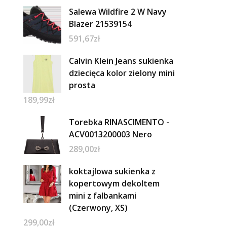
Salewa Wildfire 2 W Navy
Blazer 21539154
591,67
zł
Calvin Klein Jeans sukienka
dziecięca kolor zielony mini
prosta
189,99
zł
Torebka RINASCIMENTO -
ACV0013200003 Nero
289,00
zł
koktajlowa sukienka z
kopertowym dekoltem
mini z falbankami
(Czerwony, XS)
299,00
zł