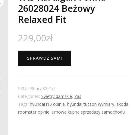
26028024 Beżowy
Relaxed Fit
229,00
zł
SPRAWDŹ SAM!
SKU:
686aca82e1cf
Categories:
Swetry damskie
,
Yas
Tags:
hyundai i10 opinie
,
hyundai tucson wymiary
,
skoda
roomster opinie
,
umowa kupna sprzedazy samochodu