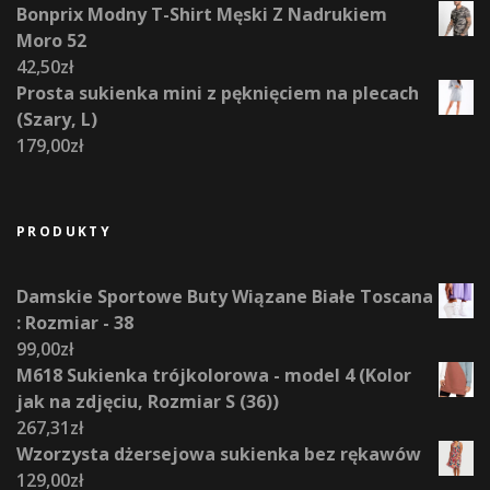
Bonprix Modny T-Shirt Męski Z Nadrukiem
Moro 52
42,50
zł
Prosta sukienka mini z pęknięciem na plecach
(Szary, L)
179,00
zł
PRODUKTY
Damskie Sportowe Buty Wiązane Białe Toscana
: Rozmiar - 38
99,00
zł
M618 Sukienka trójkolorowa - model 4 (Kolor
jak na zdjęciu, Rozmiar S (36))
267,31
zł
Wzorzysta dżersejowa sukienka bez rękawów
129,00
zł