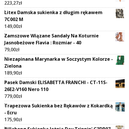
223,27
zł
Litex Damska sukienka z długim rękawem
7C002 M
149,00
zł
Zamszowe Wiązane Sandały Na Koturnie
Jasnobeżowe Flavia : Rozmiar - 40
79,00
zł
Niezapinana Marynarka w Soczystym Kolorze -
Zielona
189,90
zł
Pasek Damski ELISABETTA FRANCHI - CT-11S-
26E2-V160 Nero 110
779,00
zł
Trapezowa Sukienka bez Rękawów z Kokardką
- Ecru
175,90
zł