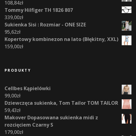
108,84
zł
Tommy Hilfiger TH 1826 807
339,00
zł
Sukienka Sisi : Rozmiar - ONE SIZE
95,62
zł
Kopertowy kombinezon na lato (Błękitny, XXL)
159,00
zł
PRODUKTY
Cellbes Kąpielówki
99,00
zł
Dziewczęca sukienka, Tom Tailor TOM TAILOR
59,43
zł
Makover Dopasowana sukienka midi z
rozcięciem Czarny S
179,00
zł