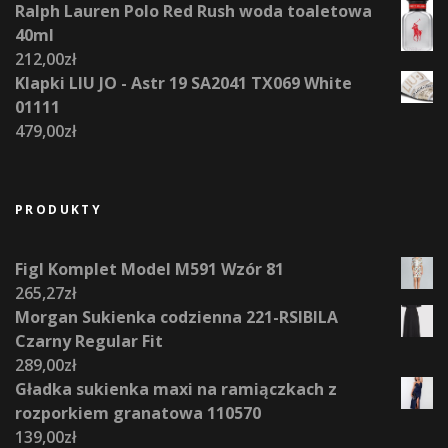
Ralph Lauren Polo Red Rush woda toaletowa
40ml
212,00
zł
Klapki LIU JO - Astr 19 SA2041 TX069 White
01111
479,00
zł
PRODUKTY
Figl Komplet Model M591 Wzór 81
265,27
zł
Morgan Sukienka codzienna 221-RSIBILA
Czarny Regular Fit
289,00
zł
Gładka sukienka maxi na ramiączkach z
rozporkiem granatowa 110570
139,00
zł