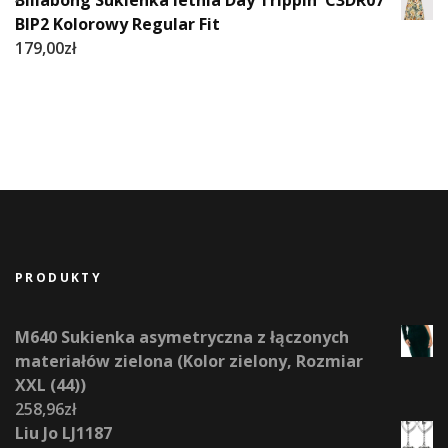
Billabong Sukienka letnia Day Trippin' C3DR07
BIP2 Kolorowy Regular Fit
179,00
zł
PRODUKTY
M640 Sukienka asymetryczna z łączonych
materiałów zielona (Kolor zielony, Rozmiar
XXL (44))
258,96
zł
Liu Jo LJ1187