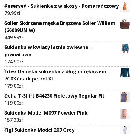
Reserved - Sukienka z wiskozy - Pomarańczowy
79,99
zł
Solier Skórzana męska Brązowa Solier William
(66009UNIW)
449,99
zł
Sukienka w kwiaty letnia zwiewna –
granatowa
174,90
zł
Litex Damska sukienka z długim rękawem
7C037 dark petrol XL
179,00
zł
Deha T-Shirt B44230 Fioletowy Regular Fit
119,00
zł
Sukienka Model M097 Powder Pink
157,33
zł
Figl Sukienka Model 203 Grey