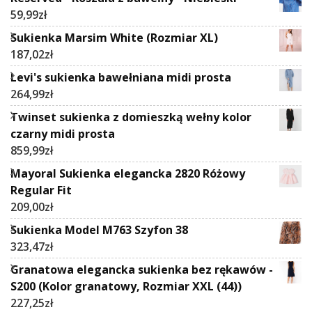
59,99
zł
Sukienka Marsim White (Rozmiar XL)
187,02
zł
Levi's sukienka bawełniana midi prosta
264,99
zł
Twinset sukienka z domieszką wełny kolor
czarny midi prosta
859,99
zł
Mayoral Sukienka elegancka 2820 Różowy
Regular Fit
209,00
zł
Sukienka Model M763 Szyfon 38
323,47
zł
Granatowa elegancka sukienka bez rękawów -
S200 (Kolor granatowy, Rozmiar XXL (44))
227,25
zł