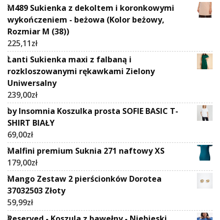
M489 Sukienka z dekoltem i koronkowymi
wykończeniem - beżowa (Kolor beżowy,
Rozmiar M (38))
225,11
zł
Lanti Sukienka maxi z falbaną i
rozkloszowanymi rękawkami Zielony
Uniwersalny
239,00
zł
by Insomnia Koszulka prosta SOFIE BASIC T-
SHIRT BIAŁY
69,00
zł
Malfini premium Suknia 271 naftowy XS
179,00
zł
Mango Zestaw 2 pierścionków Dorotea
37032503 Złoty
59,99
zł
Reserved - Koszula z bawełny - Niebieski