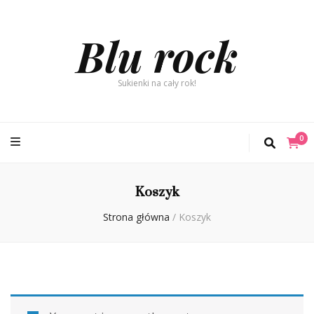
Blu rock
Sukienki na cały rok!
0
Koszyk
Strona główna
/
Koszyk