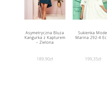
Asymetryczna Bluza
Sukienka Mode
Kangurka z Kapturem
Marina 292-4 Ec
– Zielona
189,90
zł
199,35
zł