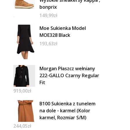
Wysokie sneakersy Kappa ,
bonprix
149,99
zł
Moe Sukienka Model
MOE328 Black
193,63
zł
Morgan Płaszcz wełniany
222-GALLO Czarny Regular
Fit
919,00
zł
B100 Sukienka z tunelem
na dole - karmel (Kolor
karmel, Rozmiar S/M)
244,05
zł