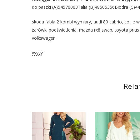
do paszki (A)54576063Talia (B)48505356Biodra (C)4
skoda fabia 2 kombi wymiary, audi 80 cabrio, co ile 
żarówki podświetlenia, mazda rx8 swap, toyota prius 
volkswagen
yyyyy
Rela