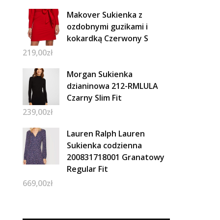
Makover Sukienka z
ozdobnymi guzikami i
kokardką Czerwony S
219,00
zł
Morgan Sukienka
dzianinowa 212-RMLULA
Czarny Slim Fit
239,00
zł
Lauren Ralph Lauren
Sukienka codzienna
200831718001 Granatowy
Regular Fit
669,00
zł