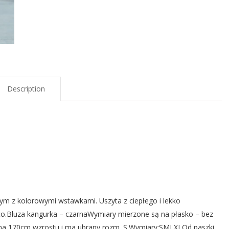
Description
ym z kolorowymi wstawkami. Uszyta z ciepłego i lekko
co.Bluza kangurka – czarnaWymiary mierzone są na płasko – bez
u ma 170cm wzrostu i ma ubrany rozm. S.Wymiary:SMLXLOd paszki