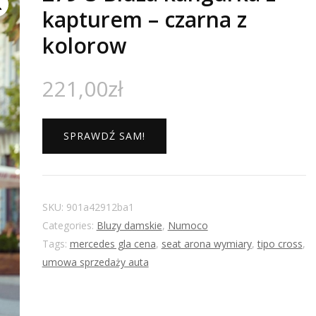
kapturem – czarna z
kolorow
221,00
zł
SPRAWDŹ SAM!
SKU:
901a42912ba1
Categories:
Bluzy damskie
,
Numoco
Tags:
mercedes gla cena
,
seat arona wymiary
,
tipo cross
,
umowa sprzedaży auta