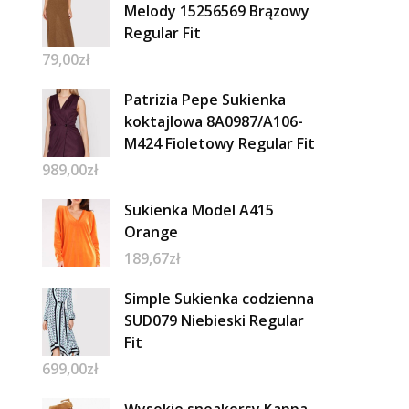
Melody 15256569 Brązowy
Regular Fit
79,00
zł
Patrizia Pepe Sukienka
koktajlowa 8A0987/A106-
M424 Fioletowy Regular Fit
989,00
zł
Sukienka Model A415
Orange
189,67
zł
Simple Sukienka codzienna
SUD079 Niebieski Regular
Fit
699,00
zł