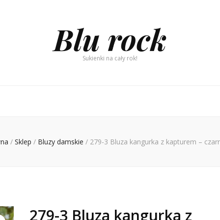
Blu rock
Sukienki na cały rok!
wna
/
Sklep
/
Bluzy damskie
/
279-3 Bluza kangurka z kapturem – czar
279-3 Bluza kangurka z