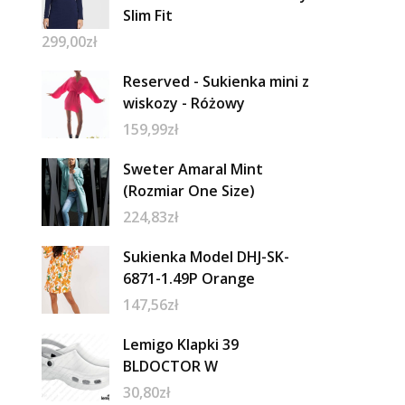
Slim Fit
299,00
zł
Reserved - Sukienka mini z
wiskozy - Różowy
159,99
zł
Sweter Amaral Mint
(Rozmiar One Size)
224,83
zł
Sukienka Model DHJ-SK-
6871-1.49P Orange
147,56
zł
Lemigo Klapki 39
BLDOCTOR W
30,80
zł