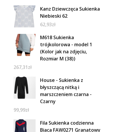
Kanz Dziewczęca Sukienka
Niebieski 62
62,93
zł
M618 Sukienka
trójkolorowa - model 1
(Kolor jak na zdjęciu,
Rozmiar M (38))
267,31
zł
House - Sukienka z
błyszczącą nitką i
marszczeniem czarna -
Czarny
99,99
zł
Fila Sukienka codzienna
Biaca FAW0271 Granatowy