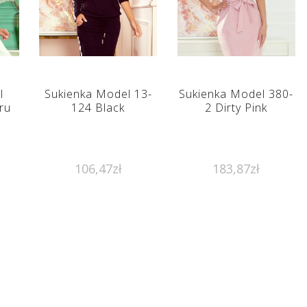
l
Sukienka Model 13-
Sukienka Model 380-
ru
124 Black
2 Dirty Pink
106,47
zł
183,87
zł