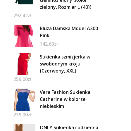
ciemnozielony (Kolor
zielony, Rozmiar L (40))
292,42
zł
Bluza Damska Model A200
Pink
142,63
zł
Sukienka szmizjerka w
swobodnym kroju
(Czerwony, XXL)
259,00
zł
Vera Fashion Sukienka
Catherine w kolorze
niebieskim
239,00
zł
ONLY Sukienka codzienna