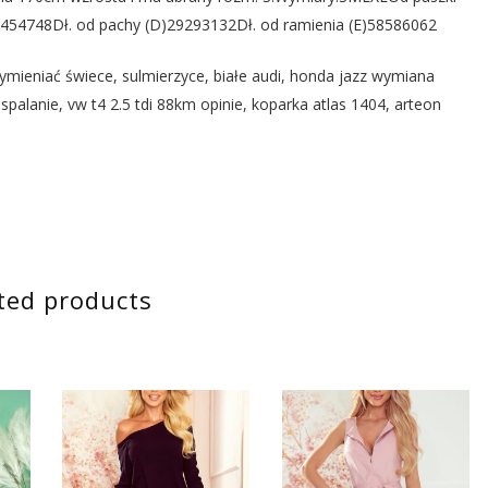
4454748Dł. od pachy (D)29293132Dł. od ramienia (E)58586062
wymieniać świece, sulmierzyce, białe audi, honda jazz wymiana
spalanie, vw t4 2.5 tdi 88km opinie, koparka atlas 1404, arteon
ted products