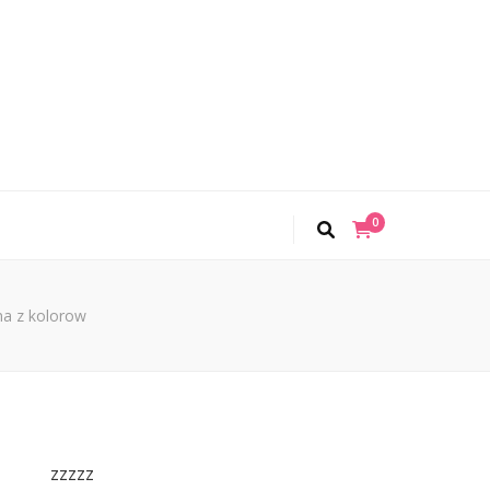
0
na z kolorow
zzzzz