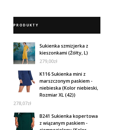
PRODUKTY
Sukienka szmizjerka z
kieszonkami (Żółty, L)
279,00
zł
K116 Sukienka mini z
marszczonym paskiem -
niebieska (Kolor niebieski,
Rozmiar XL (42))
278,07
zł
B241 Sukienka kopertowa
z wiązanym paskiem -