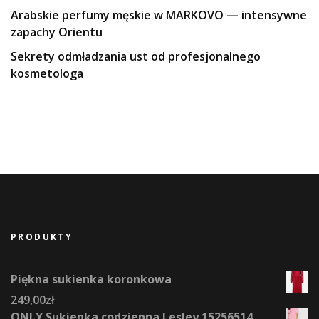
Arabskie perfumy męskie w MARKOVO — intensywne
zapachy Orientu
Sekrety odmładzania ust od profesjonalnego
kosmetologa
PRODUKTY
Piękna sukienka koronkowa
249,00
zł
ONLY Sukienka codzienna Lesley 15256514