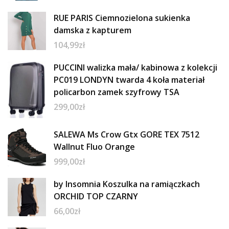
RUE PARIS Ciemnozielona sukienka
damska z kapturem
104,99
zł
PUCCINI walizka mała/ kabinowa z kolekcji
PC019 LONDYN twarda 4 koła materiał
policarbon zamek szyfrowy TSA
299,00
zł
SALEWA Ms Crow Gtx GORE TEX 7512
Wallnut Fluo Orange
999,00
zł
by Insomnia Koszulka na ramiączkach
ORCHID TOP CZARNY
66,00
zł