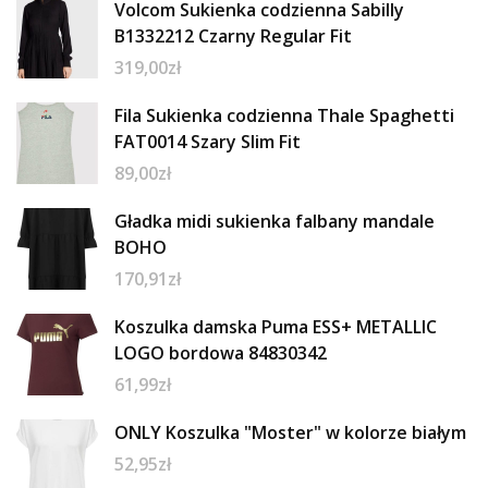
Volcom Sukienka codzienna Sabilly
B1332212 Czarny Regular Fit
319,00
zł
Fila Sukienka codzienna Thale Spaghetti
FAT0014 Szary Slim Fit
89,00
zł
Gładka midi sukienka falbany mandale
BOHO
170,91
zł
Koszulka damska Puma ESS+ METALLIC
LOGO bordowa 84830342
61,99
zł
ONLY Koszulka "Moster" w kolorze białym
52,95
zł