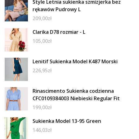
Style Letnia sukienka szmizjerka bez
rękawów Pudrowy L
209,00
zł
Clarika D78 rozmiar - L
105,00
zł
Lenitif Sukienka Model K487 Morski
226,95
zł
Rinascimento Sukienka codzienna
CFC0109384003 Niebieski Regular Fit
199,00
zł
Sukienka Model 13-95 Green
146,03
zł