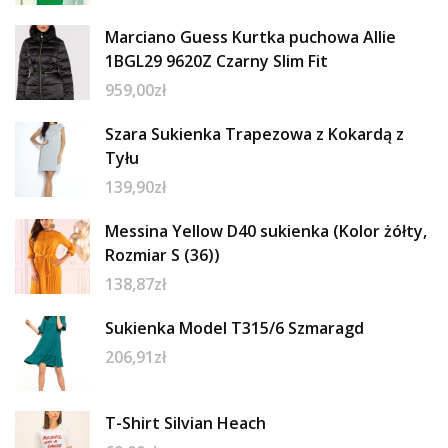
Marciano Guess Kurtka puchowa Allie
1BGL29 9620Z Czarny Slim Fit
959,00
zł
Szara Sukienka Trapezowa z Kokardą z
Tyłu
139,90
zł
Messina Yellow D40 sukienka (Kolor żółty,
Rozmiar S (36))
138,87
zł
Sukienka Model T315/6 Szmaragd
206,91
zł
T-Shirt Silvian Heach