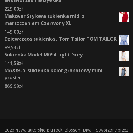
EN0EN01888 Tie Dye 0K8
229,00
zł
Makover Stylowa sukienka midi z
marszczeniem Czerwony XL
149,00
zł
Dziewczęca sukienka , Tom Tailor TOM TAILOR
89,53
zł
Sukienka Model M094 Light Grey
141,58
zł
MAX&Co. sukienka kolor granatowy mini
prosta
869,99
zł
2026Prawa autorskie
Blu rock
.
Blossom Diva | Stworzony przez