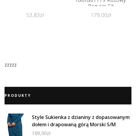
IG0IG01179 Różowy
Regular Fit
53,83
zł
179,00
zł
zzzzz
PRODUKTY
Style Sukienka z dzianiny z dopasowanym
dołem i drapowaną górą Morski S/M
189,00
zł