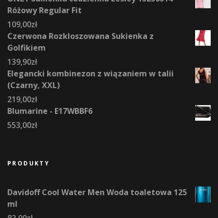
Różowy Regular Fit
109,00
zł
Czerwona Rozkloszowana Sukienka z
Golfikiem
139,90
zł
Elegancki kombinezon z wiązaniem w talii
(Czarny, XXL)
219,00
zł
Blumarine - E17WBBF6
553,00
zł
PRODUKTY
Davidoff Cool Water Men Woda toaletowa 125
ml
82,00
zł