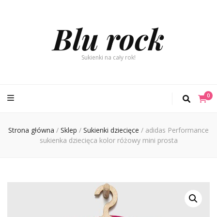
Blu rock
Sukienki na cały rok!
0
Strona główna
/
Sklep
/
Sukienki dziecięce
/
adidas Performance
sukienka dziecięca kolor różowy mini prosta