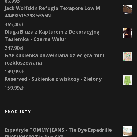
86,99
zł
Jack Wolfskin Refugio Texapore Low M
40498515298 5355N
365,40
zł
Długa Bluza z Kapturem z Dekoracyjną
Tasiemką - Czarna Welur
247,90
zł
GAP sukienka bawełniana dziecięca mini
rozkloszowana
149,99
zł
Reserved - Sukienka z wiskozy - Zielony
159,99
zł
PRODUKTY
Espadryle TOMMY JEANS - Tie Dye Espadrille