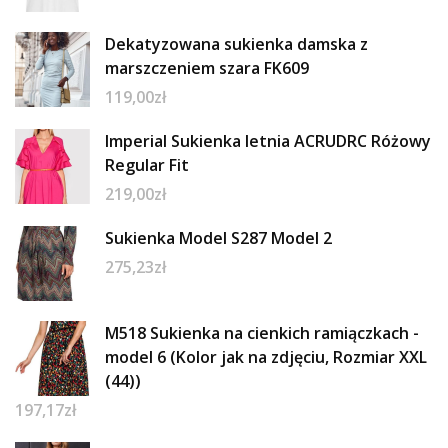
Dekatyzowana sukienka damska z
marszczeniem szara FK609
119,00
zł
Imperial Sukienka letnia ACRUDRC Różowy
Regular Fit
219,00
zł
Sukienka Model S287 Model 2
275,23
zł
M518 Sukienka na cienkich ramiączkach -
model 6 (Kolor jak na zdjęciu, Rozmiar XXL
(44))
197,17
zł