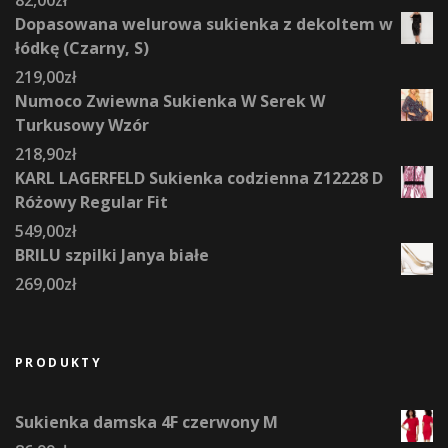
Dopasowana welurowa sukienka z dekoltem w
łódkę (Czarny, S)
219,00
zł
Numoco Zwiewna Sukienka W Serek W
Turkusowy Wzór
218,90
zł
KARL LAGERFELD Sukienka codzienna Z12228 D
Różowy Regular Fit
549,00
zł
BRILU szpilki Janya białe
269,00
zł
PRODUKTY
Sukienka damska 4F czerwony M