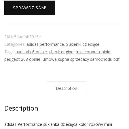
SPRAWDŹ SAM!
SKU:
5daefbb3015e
Categories:
adidas performance
,
Sukienki dziecięce
Tags:
audi a6 c6 opinie
,
check engine
,
mini cooper opinie
,
peugeot 208 opinie
,
umowa kupna sprzedaży samochodu pdf
Description
Description
adidas Performance sukienka dziecięca kolor różowy mini