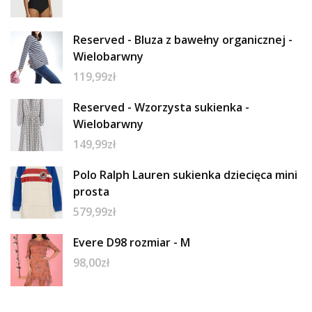
Reserved - Bluza z bawełny organicznej -
Wielobarwny
119,99
zł
Reserved - Wzorzysta sukienka -
Wielobarwny
149,99
zł
Polo Ralph Lauren sukienka dziecięca mini
prosta
579,99
zł
Evere D98 rozmiar - M
98,00
zł