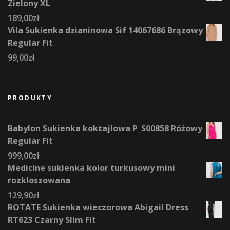
Zielony XL
189,00
zł
Vila Sukienka dzianinowa Sif 14067686 Brązowy
Regular Fit
99,00
zł
PRODUKTY
Babylon Sukienka koktajlowa P_S00858 Różowy
Regular Fit
999,00
zł
Medicine sukienka kolor turkusowy mini
rozkloszowana
129,90
zł
ROTATE Sukienka wieczorowa Abigail Dress
RT623 Czarny Slim Fit