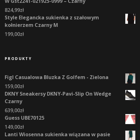
W Gst2241-021925-0999 – Czarny
824,99
zł
Style Elegancka sukienka z szałowym
kołnierzem Czarny M
199,00
zł
PRODUKTY
Figl Casualowa Bluzka Z Golfem - Zielona
159,00
zł
DKNY Sneakersy DKNY-Pavi-Slip On Wedge
Czarny
639,00
zł
Guess UBE70125
149,00
zł
Lanti Wiosenna sukienka wiązana w pasie