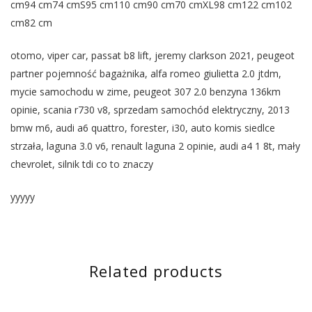
cm94 cm74 cmS95 cm110 cm90 cm70 cmXL98 cm122 cm102
cm82 cm
otomo, viper car, passat b8 lift, jeremy clarkson 2021, peugeot
partner pojemność bagażnika, alfa romeo giulietta 2.0 jtdm,
mycie samochodu w zime, peugeot 307 2.0 benzyna 136km
opinie, scania r730 v8, sprzedam samochód elektryczny, 2013
bmw m6, audi a6 quattro, forester, i30, auto komis siedlce
strzała, laguna 3.0 v6, renault laguna 2 opinie, audi a4 1 8t, mały
chevrolet, silnik tdi co to znaczy
yyyyy
Related products