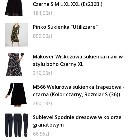
Czarna S M L XL XXL (Es236Bl)
184,00
zł
Pinko Sukienka "Utilizzare"
899,00
zł
Makover Wiskozowa sukienka maxi w
stylu boho Czarny XL
319,00
zł
M566 Welurowa sukienka trapezowa -
czarna (Kolor czarny, Rozmiar S (36))
260,13
zł
Sublevel Spodnie dresowe w kolorze
granatowym
66,95
zł