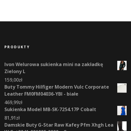
PRODUKTY
Ivon Welurowa sukienka mini na zakładkę
Zielony L
159,00
zł
Buty Tommy Hilfiger Modern Vulc Corporate
Leather FM0FM04036-YBI - białe
469,99
zł
Sukienka Model MB-SK-7254.17P Cobalt
81,91
zł
Damskie Buty G-Star Raw Kafey Pfm Xhgh Lea