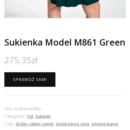
Sukienka Model M861 Green
275,35
zł
SPRAWDŹ SAM!
SKU:
ea45ae9e58bc
Categories:
Figl
,
Sukienki
Tags:
dodge caliber opinie
,
skoda karoq cena
,
umowa kupna