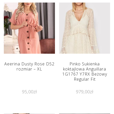
Aeerina Dusty Rose D52
Pinko Sukienka
rozmiar – XL
koktajlowa Anguillara
1G1767 Y7RX Beżowy
Regular Fit
95,00
zł
979,00
zł