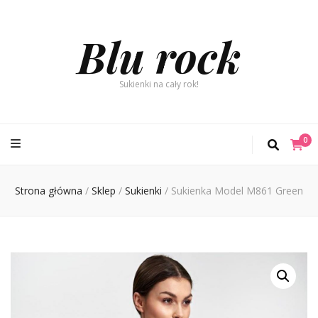
Blu rock
Sukienki na cały rok!
0
Strona główna
/
Sklep
/
Sukienki
/
Sukienka Model M861 Green