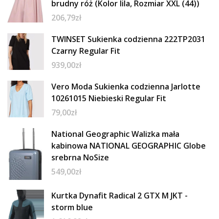
brudny róż (Kolor lila, Rozmiar XXL (44))
206,79
zł
TWINSET Sukienka codzienna 222TP2031
Czarny Regular Fit
939,00
zł
Vero Moda Sukienka codzienna Jarlotte
10261015 Niebieski Regular Fit
79,00
zł
National Geographic Walizka mała
kabinowa NATIONAL GEOGRAPHIC Globe
srebrna NoSize
549,00
zł
Kurtka Dynafit Radical 2 GTX M JKT -
storm blue