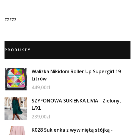
zzzzz
PRODUKTY
Walizka Nikidom Roller Up Supergirl 19
Litrów
449,00
zł
SZYFONOWA SUKIENKA LIVIA - Zielony,
L/XL
239,00
zł
K028 Sukienka z wywiniętą stójką -