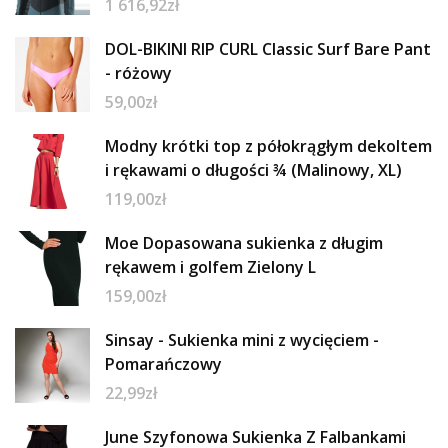
1 616,92
zł
DOL-BIKINI RIP CURL Classic Surf Bare Pant
- różowy
59,00
zł
Modny krótki top z półokrągłym dekoltem
i rękawami o długości ¾ (Malinowy, XL)
119,00
zł
Moe Dopasowana sukienka z długim
rękawem i golfem Zielony L
159,00
zł
Sinsay - Sukienka mini z wycięciem -
Pomarańczowy
22,99
zł
June Szyfonowa Sukienka Z Falbankami