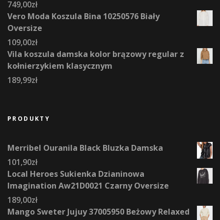
749,00
zł
Vero Moda Koszula Bina 10250576 Biały
Oversize
109,00
zł
Vila koszula damska kolor brązowy regular z
kołnierzykiem klasycznym
189,99
zł
PRODUKTY
Merribel Ouranila Black Bluzka Damska
101,90
zł
Local Heroes Sukienka Dzianinowa
Imagination Aw21D0021 Czarny Oversize
189,00
zł
Mango Sweter Jujuy 37005950 Beżowy Relaxed