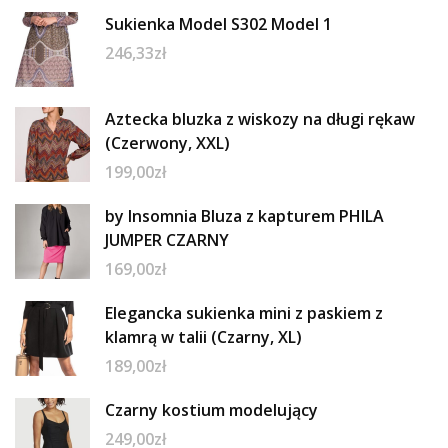
Sukienka Model S302 Model 1
246,33
zł
Aztecka bluzka z wiskozy na długi rękaw
(Czerwony, XXL)
199,00
zł
by Insomnia Bluza z kapturem PHILA
JUMPER CZARNY
169,00
zł
Elegancka sukienka mini z paskiem z
klamrą w talii (Czarny, XL)
189,00
zł
Czarny kostium modelujący
249,00
zł