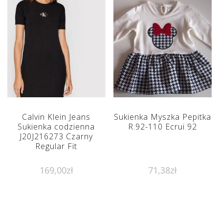
Calvin Klein Jeans
Sukienka Myszka Pepitka
Sukienka codzienna
R.92-110 Ecrui 92
J20J216273 Czarny
Regular Fit
169,00
zł
71,38
zł