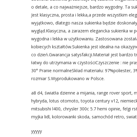
o detale, a co najważniejsze, bardzo wygodny. Ta su
Jest klasyczna, prosta i lekka,a przede wszystkim 
wyjątkowo, dlatego nasza sukienka będzie doskonał
wygląd.Klasyczna, a zarazem elegancka sukienka w po
wygodna i lekka w użytkowaniu. Zastosowana została
kobiecych kształtów.Sukienka jest idealna na okazyjn
co dzień.Gwarancja satysfakcji.Materiał jest bardzo 
łatwy do utrzymania w czystościCzyszczenie : nie p
30° Pranie normalneSkład materiału: 97%poliester, 
rozmiar S.Wyprodukowano w Polsce.
a8 d4, światła dzienne a mijania, range rover sport,
hybryda, lotus otomoto, toyota century v12, niemieckie
mitsubishi l400, chrysler 300c 5.7 hemi opinie, felgi
myjka lidl, kolorowanki skoda, samochód retro, swiat
yyyyy