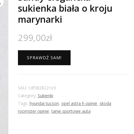
sukienka biała o kroju
marynarki
299,00
zł
SPRAWDŹ SAM!
SKU:
1df3828221e3
Category:
Sukienki
Tags:
hyundai tucson
,
opel astra h opinie
,
skoda
roomster opinie
,
tanie sportowe auta