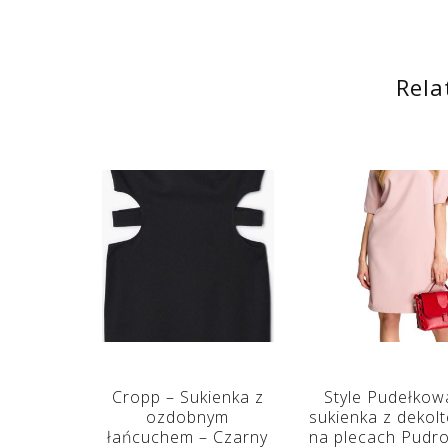
Rela
Cropp – Sukienka z
Style Pudełkow
ozdobnym
sukienka z dekol
łańcuchem – Czarny
na plecach Pudr