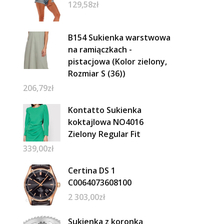
129,58
zł
B154 Sukienka warstwowa
na ramiączkach -
pistacjowa (Kolor zielony,
Rozmiar S (36))
206,79
zł
Kontatto Sukienka
koktajlowa NO4016
Zielony Regular Fit
339,00
zł
Certina DS 1
C0064073608100
2 303,00
zł
Sukienka z koronką