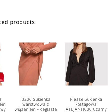
ted products
a
B206 Sukienka
Please Sukienka
tem
warstwowa z
koktajlowa
owy
wiązaniem – ceglasta
A1EJANH000 Czarny