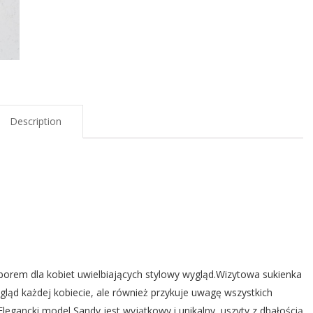
Description
borem dla kobiet uwielbiających stylowy wygląd.Wizytowa sukienka
ląd każdej kobiecie, ale również przykuje uwagę wszystkich
Elegancki model Sandy jest wyjątkowy i unikalny, uszyty z dbałością