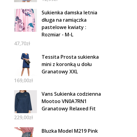
Sukienka damska letnia
długa na ramiączka
pastelowe kwiaty :
Rozmiar - M-L
47,70
zł
Tessita Prosta sukienka
mini z koronką u dołu
Granatowy XXL
169,00
zł
Vans Sukienka codzienna
Mootoo VN0A7RN1
Granatowy Relaxed Fit
229,00
zł
Bluzka Model M219 Pink