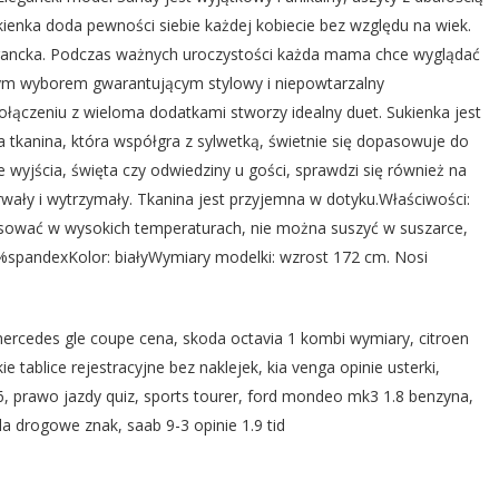
kienka doda pewności siebie każdej kobiecie bez względu na wiek.
elegancka. Podczas ważnych uroczystości każda mama chce wyglądać
ym wyborem gwarantującym stylowy i niepowtarzalny
łączeniu z wieloma dodatkami stworzy idealny duet. Sukienka jest
 tkanina, która współgra z sylwetką, świetnie się dopasowuje do
e wyjścia, święta czy odwiedziny u gości, sprawdzi się również na
trwały i wytrzymały. Tkanina jest przyjemna w dotyku.Właściwości:
rasować w wysokich temperaturach, nie można suszyć w suszarce,
3%spandexKolor: białyWymiary modelki: wzrost 172 cm. Nosi
 mercedes gle coupe cena, skoda octavia 1 kombi wymiary, citroen
 tablice rejestracyjne bez naklejek, kia venga opinie usterki,
 rs6, prawo jazdy quiz, sports tourer, ford mondeo mk3 1.8 benzyna,
la drogowe znak, saab 9-3 opinie 1.9 tid