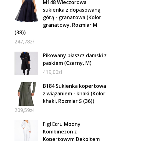
M148 Wieczorowa
sukienka z dopasowaną
górą - granatowa (Kolor
granatowy, Rozmiar M
(38))
247,78
zł
Pikowany płaszcz damski z
paskiem (Czarny, M)
419,00
zł
B184 Sukienka kopertowa
z wiązaniem - khaki (Kolor
khaki, Rozmiar S (36))
209,59
zł
Figl Ecru Modny
Kombinezon z
Kopertowym Dekoltem