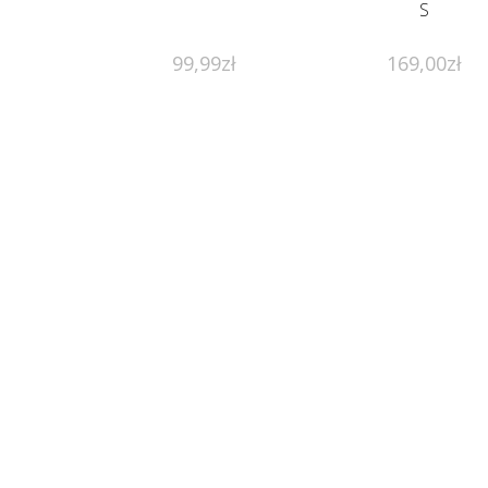
S
99,99
zł
169,00
zł