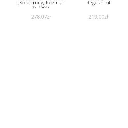
(Kolor rudy, Rozmiar
Regular Fit
M (38))
278,07
zł
219,00
zł