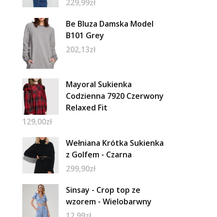
229,99
zł
Be Bluza Damska Model
B101 Grey
202,13
zł
Mayoral Sukienka
Codzienna 7920 Czerwony
Relaxed Fit
129,00
zł
Wełniana Krótka Sukienka
z Golfem - Czarna
299,90
zł
Sinsay - Crop top ze
wzorem - Wielobarwny
12,99
zł