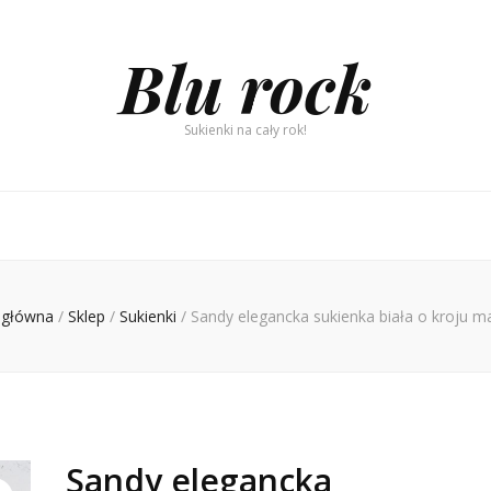
Blu rock
Sukienki na cały rok!
 główna
/
Sklep
/
Sukienki
/
Sandy elegancka sukienka biała o kroju ma
Sandy elegancka