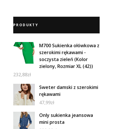
PRODUKTY
M700 Sukienka ołówkowa z
szerokimi rękawami -
soczysta zieleń (Kolor
zielony, Rozmiar XL (42))
232,88
zł
Sweter damski z szerokimi
rękawami
47,99
zł
Only sukienka jeansowa
mini prosta