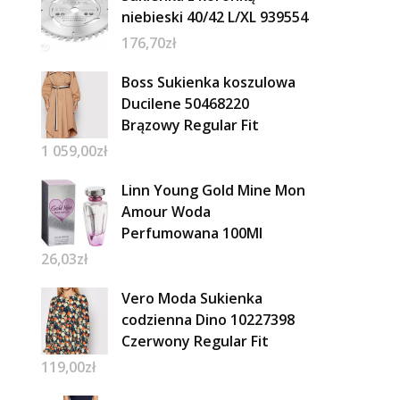
niebieski 40/42 L/XL 939554
176,70
zł
Boss Sukienka koszulowa
Ducilene 50468220
Brązowy Regular Fit
1 059,00
zł
Linn Young Gold Mine Mon
Amour Woda
Perfumowana 100Ml
26,03
zł
Vero Moda Sukienka
codzienna Dino 10227398
Czerwony Regular Fit
119,00
zł