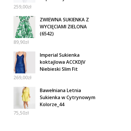
259,00
zł
ZWIEWNA SUKIENKA Z
WYCIĘCIAMI ZIELONA
(6542)
89,90
zł
Imperial Sukienka
koktajlowa ACCKDJV
Niebieski Slim Fit
269,00
zł
Bawełniana Letnia
Sukienka w Cytrynowym
Kolorze_44
75,50
zł