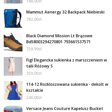
188,00
zł
Mammut Aenergy 32 Backpack Niebieski
782,00
zł
Black Diamond Mission Lt Brązowe
Bd58003294270801 793661537571
729,99
zł
Figl Elegancka sukienka z marszczeniem w
talii Różowy S
259,00
zł
114-12 Rozkloszowana sukienka - dekolt w
kształcie
240,00
zł
Versace Jeans Couture Kapelusz Bucket