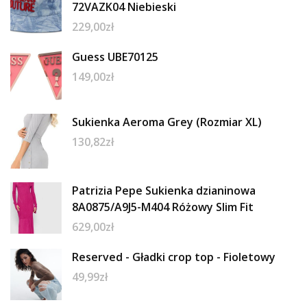
72VAZK04 Niebieski
229,00
zł
Guess UBE70125
149,00
zł
Sukienka Aeroma Grey (Rozmiar XL)
130,82
zł
Patrizia Pepe Sukienka dzianinowa
8A0875/A9J5-M404 Różowy Slim Fit
629,00
zł
Reserved - Gładki crop top - Fioletowy
49,99
zł