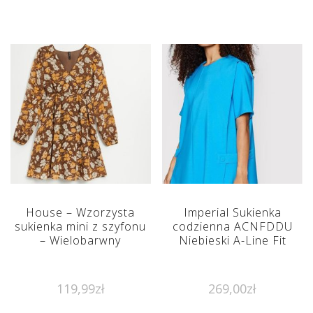
House – Wzorzysta
Imperial Sukienka
sukienka mini z szyfonu
codzienna ACNFDDU
– Wielobarwny
Niebieski A-Line Fit
119,99
zł
269,00
zł