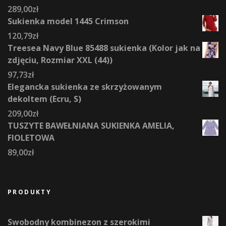
289,00
zł
Sukienka model 1445 Crimson
120,79
zł
Treesea Navy Blue 85488 sukienka (Kolor jak na
zdjęciu, Rozmiar XXL (44))
97,73
zł
Elegancka sukienka ze skrzyżowanym
dekoltem (Ecru, S)
209,00
zł
TUSZYTE BAWEŁNIANA SUKIENKA AMELIA,
FIOLETOWA
89,00
zł
PRODUKTY
Swobodny kombinezon z szerokimi