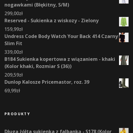
nogawkami (Błękitny, S/M)
299,00
zł
Reserved - Sukienka z wiskozy - Zielony
159,99
zł
Undress Code Body Watch Your Back 414 Czarny
Slim Fit
339,00
zł
B184 Sukienka kopertowa z wiązaniem - khaki
(Kolor khaki, Rozmiar S (36))
209,59
zł
Dunlop Kalosze Pricemastor, roz. 39
69,99
zł
PRODUKTY
Długa żółta sukienka z falbanką - S178 (Kolor