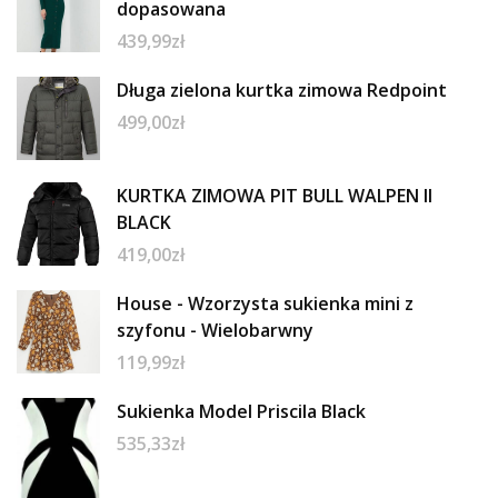
dopasowana
439,99
zł
Długa zielona kurtka zimowa Redpoint
499,00
zł
KURTKA ZIMOWA PIT BULL WALPEN II
BLACK
419,00
zł
House - Wzorzysta sukienka mini z
szyfonu - Wielobarwny
119,99
zł
Sukienka Model Priscila Black
535,33
zł