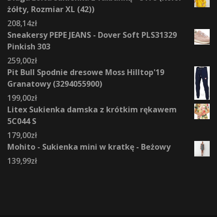
żółty, Rozmiar XL (42))
208,14
zł
Sneakersy PEPE JEANS - Dover Soft PLS31329
Pinkish 303
259,00
zł
Pit Bull Spodnie dresowe Moss Hilltop'19
Granatowy (3294055900)
199,00
zł
Litex Sukienka damska z krótkim rękawem
5C044 S
179,00
zł
Mohito - Sukienka mini w kratkę - Beżowy
139,99
zł