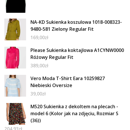
NA-KD Sukienka koszulowa 1018-008323-
9480-581 Zielony Regular Fit
169,00
zł
Please Sukienka koktajlowa A1CYNW0000
Różowy Regular Fit
389,00
zł
Vero Moda T-Shirt Eara 10259827
Niebieski Oversize
39,00
zł
M520 Sukienka z dekoltem na plecach -
model 6 (Kolor jak na zdjęciu, Rozmiar S
(36))
204,93
zł