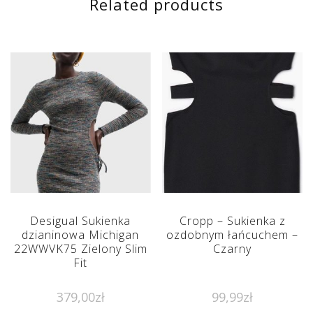
Related products
Desigual Sukienka
Cropp – Sukienka z
dzianinowa Michigan
ozdobnym łańcuchem –
22WWVK75 Zielony Slim
Czarny
Fit
379,00
zł
99,99
zł