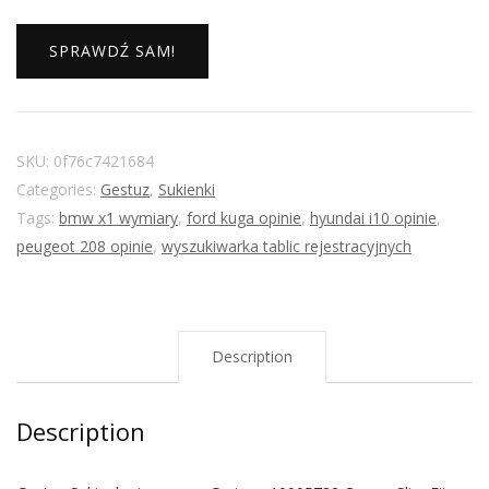
SPRAWDŹ SAM!
SKU:
0f76c7421684
Categories:
Gestuz
,
Sukienki
Tags:
bmw x1 wymiary
,
ford kuga opinie
,
hyundai i10 opinie
,
peugeot 208 opinie
,
wyszukiwarka tablic rejestracyjnych
Description
Description