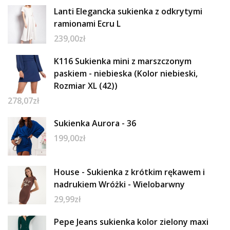
Lanti Elegancka sukienka z odkrytymi
ramionami Ecru L
239,00
zł
K116 Sukienka mini z marszczonym
paskiem - niebieska (Kolor niebieski,
Rozmiar XL (42))
278,07
zł
Sukienka Aurora - 36
199,00
zł
House - Sukienka z krótkim rękawem i
nadrukiem Wróżki - Wielobarwny
29,99
zł
Pepe Jeans sukienka kolor zielony maxi