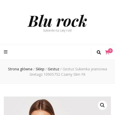
Blu rock
Sukienki na cały rok!
0
Strona główna
/
Sklep
/
Gestuz
/
Gestuz Sukienka jeansowa
Gretagz 10905732 Czarny Slim Fit