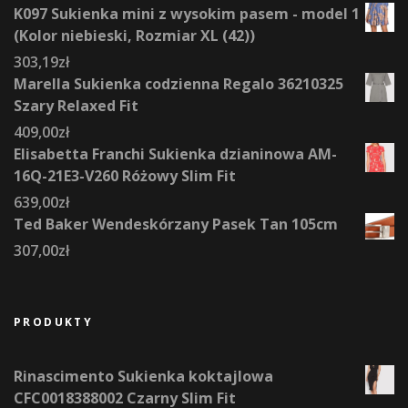
K097 Sukienka mini z wysokim pasem - model 1
(Kolor niebieski, Rozmiar XL (42))
303,19
zł
Marella Sukienka codzienna Regalo 36210325
Szary Relaxed Fit
409,00
zł
Elisabetta Franchi Sukienka dzianinowa AM-
16Q-21E3-V260 Różowy Slim Fit
639,00
zł
Ted Baker Wendeskórzany Pasek Tan 105cm
307,00
zł
PRODUKTY
Rinascimento Sukienka koktajlowa
CFC0018388002 Czarny Slim Fit