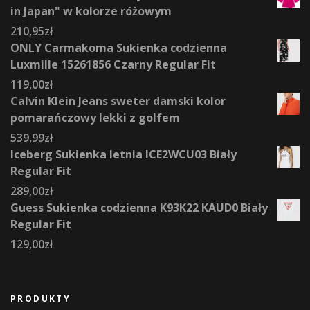
in Japan" w kolorze różowym
210,95
zł
ONLY Carmakoma Sukienka codzienna
Luxmille 15261856 Czarny Regular Fit
119,00
zł
Calvin Klein Jeans sweter damski kolor
pomarańczowy lekki z golfem
539,99
zł
Iceberg Sukienka letnia ICE2WCU03 Biały
Regular Fit
289,00
zł
Guess Sukienka codzienna K93K22 KAUD0 Biały
Regular Fit
129,00
zł
PRODUKTY