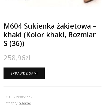
M604 Sukienka żakietowa –
khaki (Kolor khaki, Rozmiar
S (36))
258,96
zł
SPRAWDŹ SAM!
SKU:
87399ff51de2
Category:
Sukienki