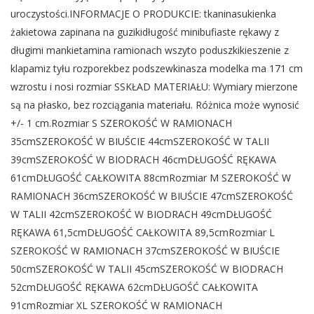
uroczystości.INFORMACJE O PRODUKCIE: tkaninasukienka
żakietowa zapinana na guzikidługość minibufiaste rękawy z
długimi mankietamina ramionach wszyto poduszkikieszenie z
klapamiz tyłu rozporekbez podszewkinasza modelka ma 171 cm
wzrostu i nosi rozmiar SSKŁAD MATERIAŁU: Wymiary mierzone
są na płasko, bez rozciągania materiału. Różnica może wynosić
+/- 1 cm.Rozmiar S SZEROKOŚĆ W RAMIONACH
35cmSZEROKOŚĆ W BIUŚCIE 44cmSZEROKOŚĆ W TALII
39cmSZEROKOŚĆ W BIODRACH 46cmDŁUGOŚĆ RĘKAWA
61cmDŁUGOŚĆ CAŁKOWITA 88cmRozmiar M SZEROKOŚĆ W
RAMIONACH 36cmSZEROKOŚĆ W BIUŚCIE 47cmSZEROKOŚĆ
W TALII 42cmSZEROKOŚĆ W BIODRACH 49cmDŁUGOŚĆ
RĘKAWA 61,5cmDŁUGOŚĆ CAŁKOWITA 89,5cmRozmiar L
SZEROKOŚĆ W RAMIONACH 37cmSZEROKOŚĆ W BIUŚCIE
50cmSZEROKOŚĆ W TALII 45cmSZEROKOŚĆ W BIODRACH
52cmDŁUGOŚĆ RĘKAWA 62cmDŁUGOŚĆ CAŁKOWITA
91cmRozmiar XL SZEROKOŚĆ W RAMIONACH