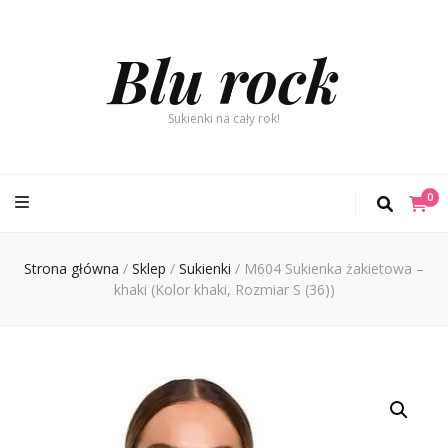
Blu rock
Sukienki na cały rok!
0
Strona główna
/
Sklep
/
Sukienki
/
M604 Sukienka żakietowa –
khaki (Kolor khaki, Rozmiar S (36))