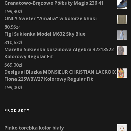
Granatowo-Brązowe Półbuty Magis 236 41
199,90
zł
ONLY Sweter "Amalia" w kolorze khaki
80,95
zł
Figl Sukienka Model M632 Sky Blue
310,63
zł
Marella Sukienka koszulowa Algebra 32213522
Kolorowy Regular Fit
569,00
zł
Desigual Bluzka MONSIEUR CHRISTIAN LACROIX
Fiona 22SWBW27 Kolorowy Regular Fit
199,00
zł
PRODUKTY
Pinko torebka kolor biały