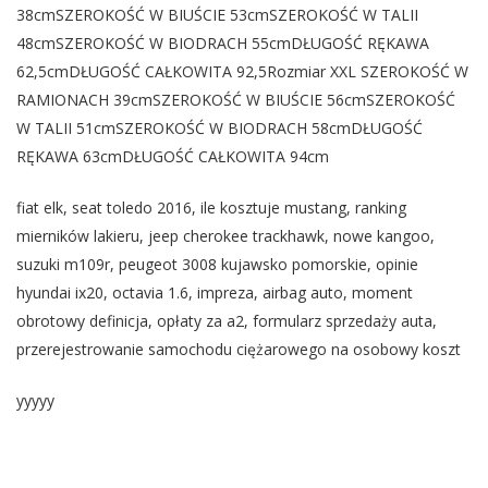
38cmSZEROKOŚĆ W BIUŚCIE 53cmSZEROKOŚĆ W TALII
48cmSZEROKOŚĆ W BIODRACH 55cmDŁUGOŚĆ RĘKAWA
62,5cmDŁUGOŚĆ CAŁKOWITA 92,5Rozmiar XXL SZEROKOŚĆ W
RAMIONACH 39cmSZEROKOŚĆ W BIUŚCIE 56cmSZEROKOŚĆ
W TALII 51cmSZEROKOŚĆ W BIODRACH 58cmDŁUGOŚĆ
RĘKAWA 63cmDŁUGOŚĆ CAŁKOWITA 94cm
fiat elk, seat toledo 2016, ile kosztuje mustang, ranking
mierników lakieru, jeep cherokee trackhawk, nowe kangoo,
suzuki m109r, peugeot 3008 kujawsko pomorskie, opinie
hyundai ix20, octavia 1.6, impreza, airbag auto, moment
obrotowy definicja, opłaty za a2, formularz sprzedaży auta,
przerejestrowanie samochodu ciężarowego na osobowy koszt
yyyyy