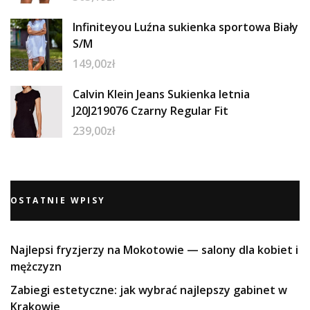
Infiniteyou Luźna sukienka sportowa Biały
S/M
149,00
zł
Calvin Klein Jeans Sukienka letnia
J20J219076 Czarny Regular Fit
239,00
zł
OSTATNIE WPISY
Najlepsi fryzjerzy na Mokotowie — salony dla kobiet i
mężczyzn
Zabiegi estetyczne: jak wybrać najlepszy gabinet w
Krakowie