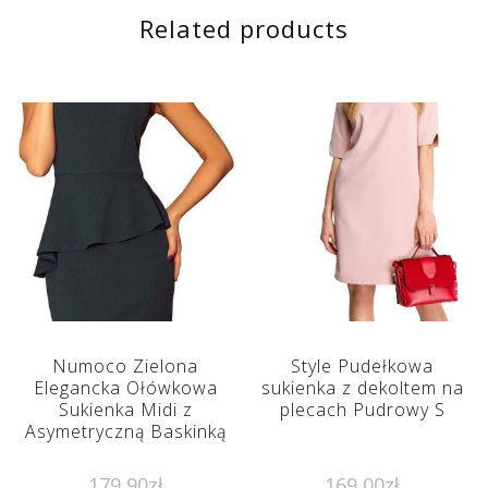
Related products
Numoco Zielona
Style Pudełkowa
Elegancka Ołówkowa
sukienka z dekoltem na
Sukienka Midi z
plecach Pudrowy S
Asymetryczną Baskinką
179,90
zł
169,00
zł