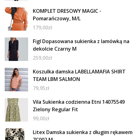
KOMPLET DRESOWY MAGIC -
Pomarańczowy, M/L
179,00
zł
Figl Dopasowana sukienka z lamówką na
dekolcie Czarny M
259,00
zł
Koszulka damska LABELLAMAFIA SHIRT
TEAM LBM SALMON
79,95
zł
Vila Sukienka codzienna Etni 14075549
Zielony Regular Fit
99,00
zł
Litex Damska sukienka z długim rękawem
7C002 M