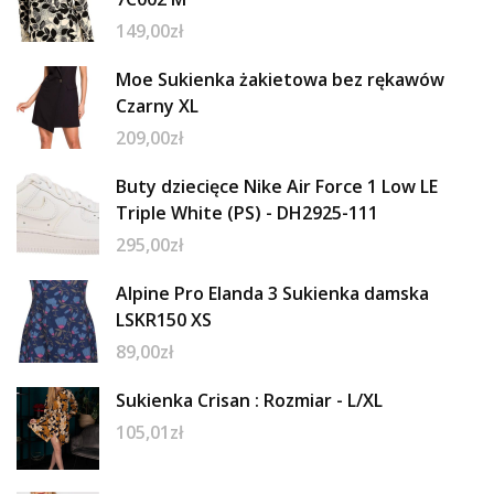
149,00
zł
Moe Sukienka żakietowa bez rękawów
Czarny XL
209,00
zł
Buty dziecięce Nike Air Force 1 Low LE
Triple White (PS) - DH2925-111
295,00
zł
Alpine Pro Elanda 3 Sukienka damska
LSKR150 XS
89,00
zł
Sukienka Crisan : Rozmiar - L/XL
105,01
zł