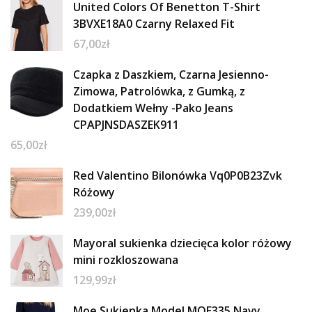
United Colors Of Benetton T-Shirt
3BVXE18A0 Czarny Relaxed Fit
67,00
zł
Czapka z Daszkiem, Czarna Jesienno-
Zimowa, Patrolówka, z Gumką, z
Dodatkiem Wełny -Pako Jeans
CPAPJNSDASZEK911
65,00
zł
Red Valentino Bilonówka Vq0P0B23Zvk
Różowy
239,00
zł
Mayoral sukienka dziecięca kolor różowy
mini rozkloszowana
129,99
zł
Moe Sukienka Model MOE335 Navy