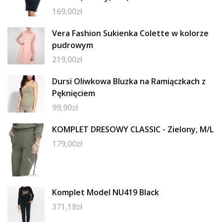
169,00
zł
Vera Fashion Sukienka Colette w kolorze
pudrowym
219,00
zł
Dursi Oliwkowa Bluzka na Ramiączkach z
Pęknięciem
99,90
zł
KOMPLET DRESOWY CLASSIC - Zielony, M/L
179,00
zł
Komplet Model NU419 Black
371,18
zł