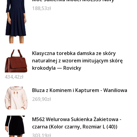
188,53
zł
Klasyczna torebka damska ze skóry
naturalnej z wzorem imitującym skórę
krokodyla — Rovicky
434,42
zł
Bluza z Kominem i Kapturem - Waniliowa
269,90
zł
M562 Welurowa Sukienka Żakietowa -
czarna (Kolor czarny, Rozmiar L (40))
303,19
zł