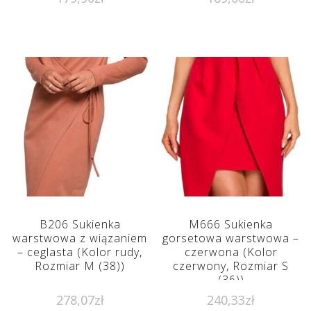
B206 Sukienka
M666 Sukienka
warstwowa z wiązaniem
gorsetowa warstwowa –
– ceglasta (Kolor rudy,
czerwona (Kolor
Rozmiar M (38))
czerwony, Rozmiar S
(36))
278,07
zł
240,33
zł