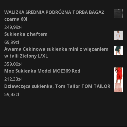
WALIZKA ŚREDNIA PODRÓŻNA TORBA BAGAŻ
czarna 60l
249,99
zł
Sukienka z haftem
69,99
zł
Awama Cekinowa sukienka mini z wiązaniem
w talii Zielony L/XL
359,00
zł
Moe Sukienka Model MOE369 Red
212,33
zł
Dziewczęca sukienka, Tom Tailor TOM TAILOR
59,43
zł