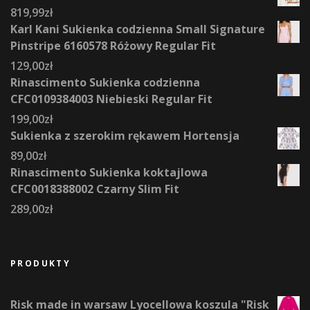
819,99
zł
Karl Kani Sukienka codzienna Small Signature
Pinstripe 6160578 Różowy Regular Fit
129,00
zł
Rinascimento Sukienka codzienna
CFC0109384003 Niebieski Regular Fit
199,00
zł
Sukienka z szerokim rękawem Hortensja
89,00
zł
Rinascimento Sukienka koktajlowa
CFC0018388002 Czarny Slim Fit
289,00
zł
PRODUKTY
Risk made in warsaw Lyocellowa koszula "Risk