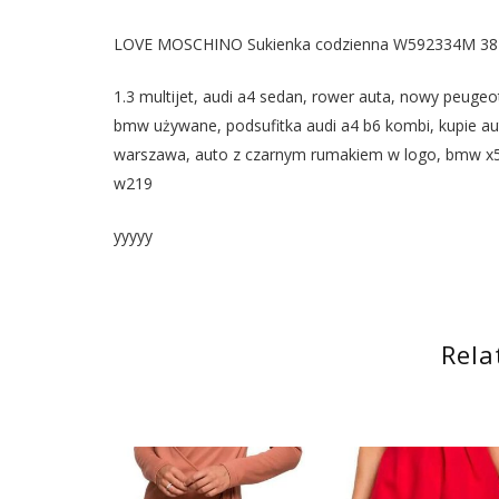
LOVE MOSCHINO Sukienka codzienna W592334M 3876
1.3 multijet, audi a4 sedan, rower auta, nowy peugeot 
bmw używane, podsufitka audi a4 b6 kombi, kupie au
warszawa, auto z czarnym rumakiem w logo, bmw x5 
w219
yyyyy
Rela