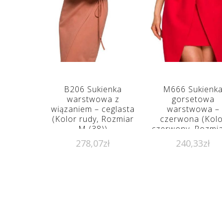
B206 Sukienka
M666 Sukienk
warstwowa z
gorsetowa
wiązaniem – ceglasta
warstwowa –
(Kolor rudy, Rozmiar
czerwona (Kolo
M (38))
czerwony, Rozmia
(36))
278,07
zł
240,33
zł