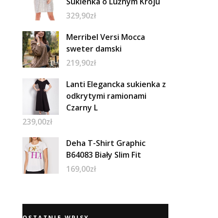
Sukienka o Luźnym Kroju
329,90
zł
Merribel Versi Mocca
sweter damski
219,90
zł
Lanti Elegancka sukienka z
odkrytymi ramionami
Czarny L
239,00
zł
Deha T-Shirt Graphic
B64083 Biały Slim Fit
169,00
zł
OSTATNIE WPISY