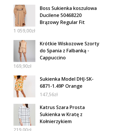
Boss Sukienka koszulowa
Ducilene 50468220
Brązowy Regular Fit
1 059,00
zł
Krótkie Wiskozowe Szorty
do Spania z Falbanką -
Cappuccino
169,90
zł
Sukienka Model DHJ-SK-
6871-1.49P Orange
147,56
zł
Katrus Szara Prosta
Sukienka w Kratę z
Kołnierzykiem
219,00
zł