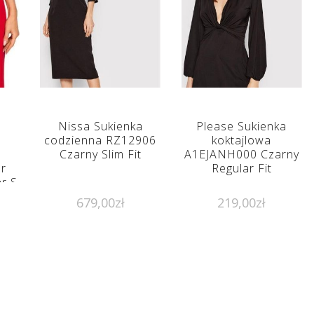
a
Nissa Sukienka
Please Sukienka
codzienna RZ12906
koktajlowa
Czarny Slim Fit
A1EJANH000 Czarny
r
Regular Fit
r S
679,00
zł
219,00
zł