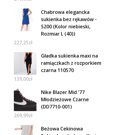
Chabrowa elegancka
sukienka bez rękawów -
S200 (Kolor niebieski,
Rozmiar L (40))
227,25
zł
Gładka sukienka maxi na
ramiączkach z rozporkiem
czarna 110570
139,00
zł
Nike Blazer Mid '77
Młodzieżowe Czarne
(DD7710-001)
269,99
zł
Beżowa Cekinowa