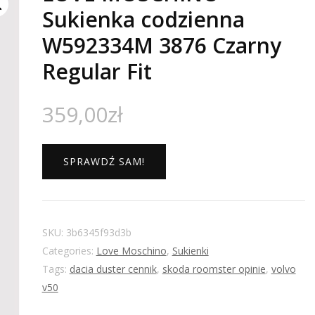
Sukienka codzienna
W592334M 3876 Czarny
Regular Fit
359,00
zł
SPRAWDŹ SAM!
SKU:
3b6345f93d3b
Categories:
Love Moschino
,
Sukienki
Tags:
dacia duster cennik
,
skoda roomster opinie
,
volvo
v50