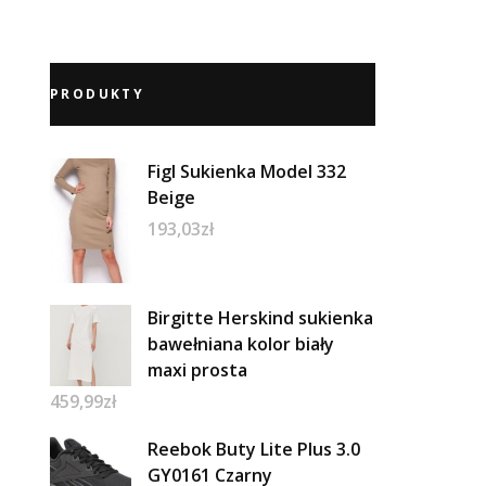
PRODUKTY
Figl Sukienka Model 332
Beige
193,03
zł
Birgitte Herskind sukienka
bawełniana kolor biały
maxi prosta
459,99
zł
Reebok Buty Lite Plus 3.0
GY0161 Czarny