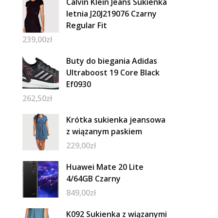
Calvin Klein Jeans Sukienka
letnia J20J219076 Czarny
Regular Fit
239,00
zł
Buty do biegania Adidas
Ultraboost 19 Core Black
Ef0930
262,50
zł
Krótka sukienka jeansowa
z wiązanym paskiem
229,00
zł
Huawei Mate 20 Lite
4/64GB Czarny
849,00
zł
K092 Sukienka z wiązanymi