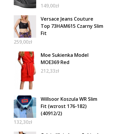
149,00
zł
Versace Jeans Couture
Top 73HAM615 Czarny Slim
Fit
259,00
zł
Moe Sukienka Model
MOE369 Red
212,33
zł
Willsoor Koszula WR Slim
Fit (wzrost 176-182)
(40912/2)
132,30
zł