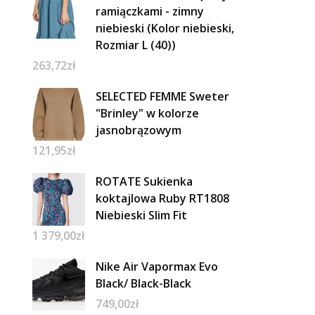
ramiączkami - zimny
niebieski (Kolor niebieski,
Rozmiar L (40))
263,72
zł
SELECTED FEMME Sweter
"Brinley" w kolorze
jasnobrązowym
121,95
zł
ROTATE Sukienka
koktajlowa Ruby RT1808
Niebieski Slim Fit
1 379,00
zł
Nike Air Vapormax Evo
Black/ Black-Black
749,00
zł