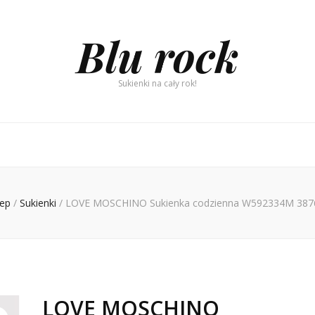
Blu rock
Sukienki na cały rok!
lep
/
Sukienki
/
LOVE MOSCHINO Sukienka codzienna W592334M 3876 
LOVE MOSCHINO