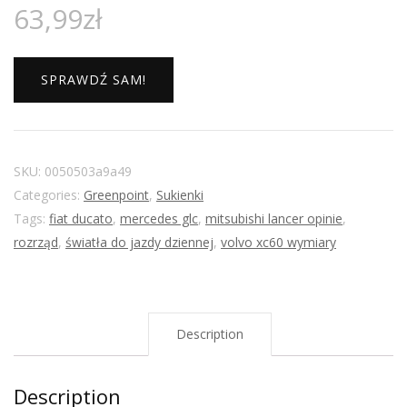
63,99
zł
SPRAWDŹ SAM!
SKU:
0050503a9a49
Categories:
Greenpoint
,
Sukienki
Tags:
fiat ducato
,
mercedes glc
,
mitsubishi lancer opinie
,
rozrząd
,
światła do jazdy dziennej
,
volvo xc60 wymiary
Description
Description