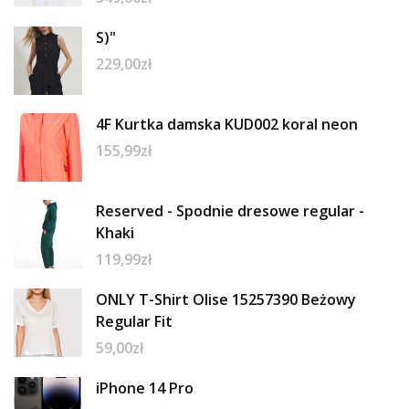
S)"
229,00
zł
4F Kurtka damska KUD002 koral neon
155,99
zł
Reserved - Spodnie dresowe regular -
Khaki
119,99
zł
ONLY T-Shirt Olise 15257390 Beżowy
Regular Fit
59,00
zł
iPhone 14 Pro