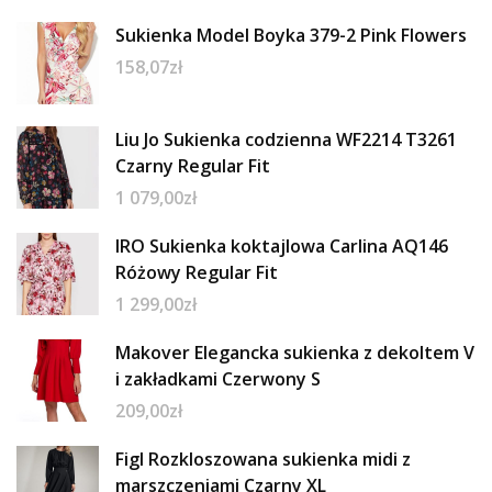
Sukienka Model Boyka 379-2 Pink Flowers
158,07
zł
Liu Jo Sukienka codzienna WF2214 T3261
Czarny Regular Fit
1 079,00
zł
IRO Sukienka koktajlowa Carlina AQ146
Różowy Regular Fit
1 299,00
zł
Makover Elegancka sukienka z dekoltem V
i zakładkami Czerwony S
209,00
zł
Figl Rozkloszowana sukienka midi z
marszczeniami Czarny XL