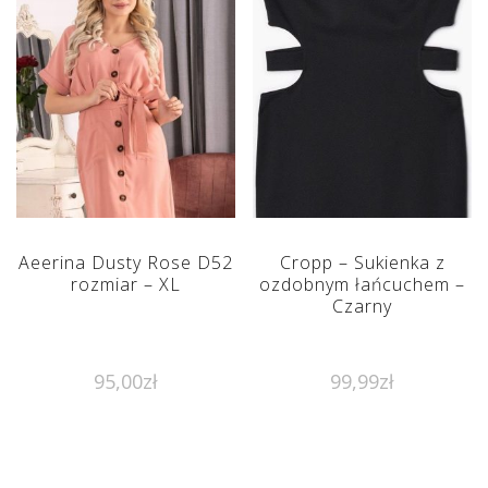
Aeerina Dusty Rose D52
Cropp – Sukienka z
rozmiar – XL
ozdobnym łańcuchem –
Czarny
95,00
zł
99,99
zł