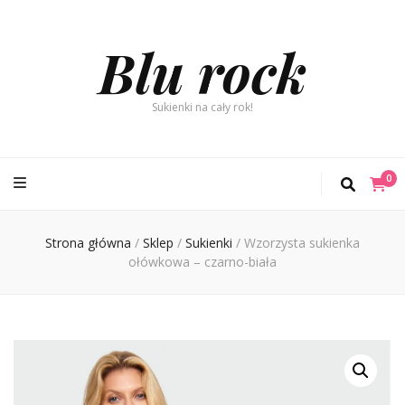
Blu rock
Sukienki na cały rok!
0
Strona główna
/
Sklep
/
Sukienki
/
Wzorzysta sukienka
ołówkowa – czarno-biała