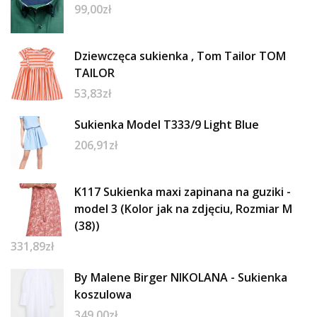
99,00
zł
Dziewczęca sukienka , Tom Tailor TOM
TAILOR
53,83
zł
Sukienka Model T333/9 Light Blue
206,91
zł
K117 Sukienka maxi zapinana na guziki -
model 3 (Kolor jak na zdjęciu, Rozmiar M
(38))
331,89
zł
By Malene Birger NIKOLANA - Sukienka
koszulowa
349,00
zł