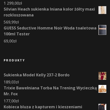
1 299,00
zł
Silvian Heach sukienka lniana kolor żółty maxi
rozkloszowana
569,99
zł
GUESS Seductive Homme Noir Woda toaletowa
100ml Tester
69,00
zł
PRODUKTY
Sukienka Model Kelly 237-2 Bordo
189,03
zł
Trixie Bawełniana Torba Na Trening Wycieczką
Mr. Fox
177,00
zł
Kobieca bluza z kapturem i kieszeniami