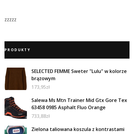
zzzzz
PRODUKTY
SELECTED FEMME Sweter "Lulu" w kolorze
brązowym
173,95
zł
Salewa Ms Mtn Trainer Mid Gtx Gore Tex
63458 0985 Asphalt Fluo Orange
733,88
zł
Zielona taliowana koszula z kontrastami