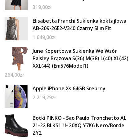
319,00
zł
Elisabetta Franchi Sukienka koktajlowa
AB-209-26E2-V340 Czarny Slim Fit
1 649,00
zł
June Kopertowa Sukienka We Wzór
Paisley Brązowa S(36) M(38) L(40) XL(42)
XXL(44) (Em576Model1)
264,00
zł
Apple iPhone Xs 64GB Srebrny
2 219,29
zł
Botki PINKO - Sao Paulo Tronchetto AL
21-22 BLKS1 1H20XQ Y7K6 Nero/Borde
ZY2