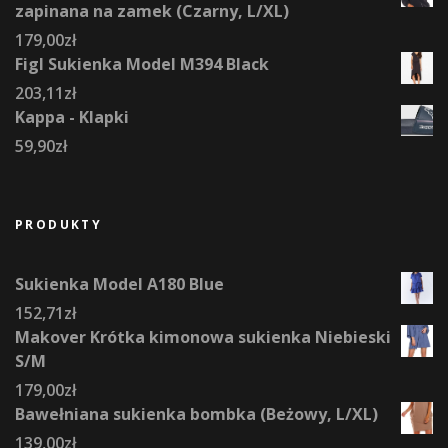
zapinana na zamek (Czarny, L/XL)
179,00
zł
Figl Sukienka Model M394 Black
203,11
zł
Kappa - Klapki
59,90
zł
PRODUKTY
Sukienka Model A180 Blue
152,71
zł
Makover Krótka kimonowa sukienka Niebieski
S/M
179,00
zł
Bawełniana sukienka bombka (Beżowy, L/XL)
139,00
zł