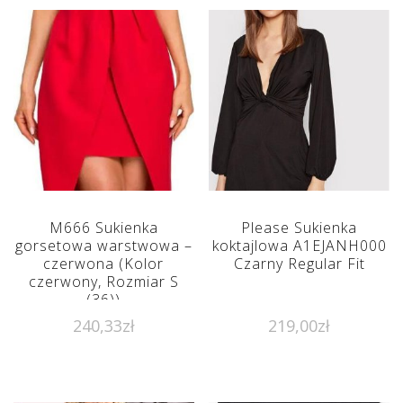
M666 Sukienka
Please Sukienka
gorsetowa warstwowa –
koktajlowa A1EJANH000
czerwona (Kolor
Czarny Regular Fit
czerwony, Rozmiar S
(36))
240,33
zł
219,00
zł