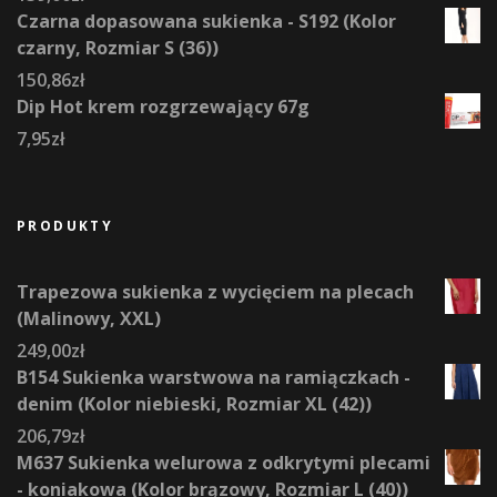
Czarna dopasowana sukienka - S192 (Kolor
czarny, Rozmiar S (36))
150,86
zł
Dip Hot krem rozgrzewający 67g
7,95
zł
PRODUKTY
Trapezowa sukienka z wycięciem na plecach
(Malinowy, XXL)
249,00
zł
B154 Sukienka warstwowa na ramiączkach -
denim (Kolor niebieski, Rozmiar XL (42))
206,79
zł
M637 Sukienka welurowa z odkrytymi plecami
- koniakowa (Kolor brązowy, Rozmiar L (40))