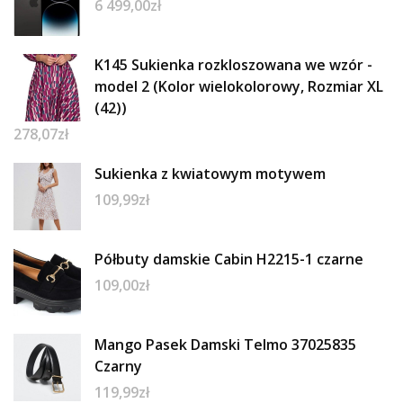
6 499,00
zł
K145 Sukienka rozkloszowana we wzór -
model 2 (Kolor wielokolorowy, Rozmiar XL
(42))
278,07
zł
Sukienka z kwiatowym motywem
109,99
zł
Półbuty damskie Cabin H2215-1 czarne
109,00
zł
Mango Pasek Damski Telmo 37025835
Czarny
119,99
zł