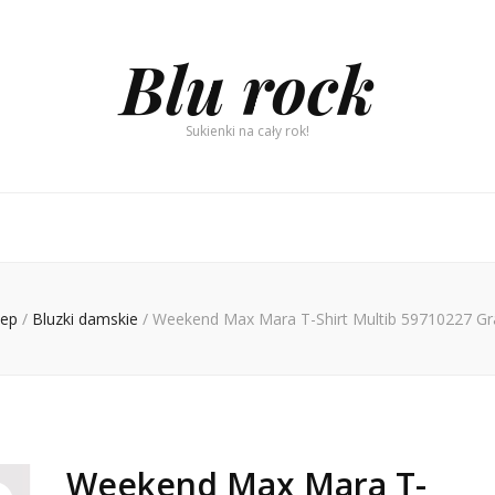
Blu rock
Sukienki na cały rok!
lep
/
Bluzki damskie
/
Weekend Max Mara T-Shirt Multib 59710227 Gra
Weekend Max Mara T-