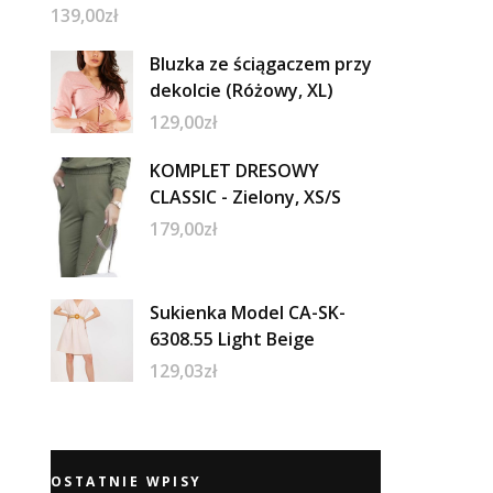
139,00
zł
Bluzka ze ściągaczem przy
dekolcie (Różowy, XL)
129,00
zł
KOMPLET DRESOWY
CLASSIC - Zielony, XS/S
179,00
zł
Sukienka Model CA-SK-
6308.55 Light Beige
129,03
zł
OSTATNIE WPISY