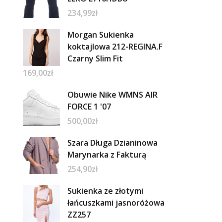
234,99
zł
Morgan Sukienka
koktajlowa 212-REGINA.F
Czarny Slim Fit
169,00
zł
Obuwie Nike WMNS AIR
FORCE 1 '07
500,00
zł
Szara Długa Dzianinowa
Marynarka z Fakturą
254,90
zł
Sukienka ze złotymi
łańcuszkami jasnoróżowa
ZZ257