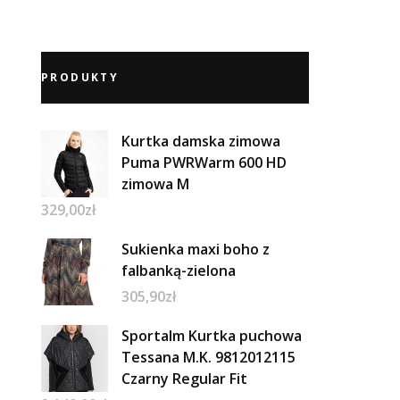
PRODUKTY
Kurtka damska zimowa
Puma PWRWarm 600 HD
zimowa M
329,00
zł
Sukienka maxi boho z
falbanką-zielona
305,90
zł
Sportalm Kurtka puchowa
Tessana M.K. 9812012115
Czarny Regular Fit