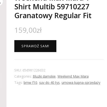
Shirt Multib 59710227
Granatowy Regular Fit
159,00
zł
SPRAWDŹ SAM!
SKU:
d5d981226d32
Categories:
Bluzki damskie
,
Weekend Max Mara
Tags:
bmw f10
,
suv do 40 tys
,
umowa kupna-sprzedaży