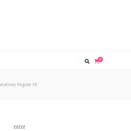
0
natowy Regular Fit
zzzzz