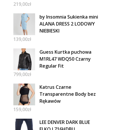
219,00
zł
by Insomnia Sukienka mini
ALANA DRESS 2 LODOWY
NIEBIESKI
139,00
zł
Guess Kurtka puchowa
M1RL47 WDQ50 Czarny
Regular Fit
799,00
zł
Katrus Czarne
Transparentne Body bez
Rękawów
159,00
zł
LEE DENVER DARK BLUE
ELKO L716HDBU