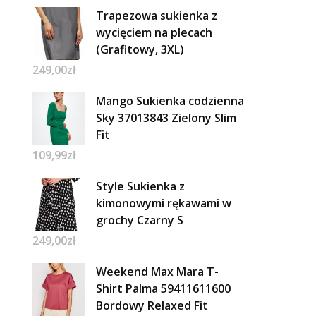
Trapezowa sukienka z
wycięciem na plecach
(Grafitowy, 3XL)
249,00
zł
Mango Sukienka codzienna
Sky 37013843 Zielony Slim
Fit
109,99
zł
Style Sukienka z
kimonowymi rękawami w
grochy Czarny S
249,00
zł
Weekend Max Mara T-
Shirt Palma 59411611600
Bordowy Relaxed Fit