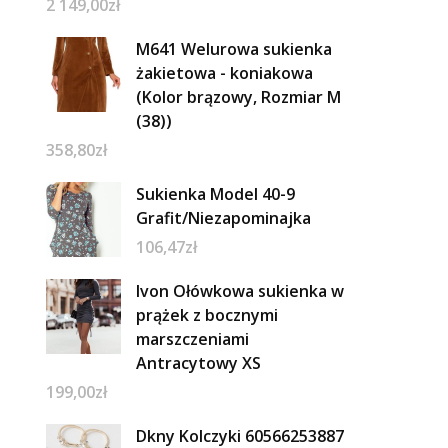
2 149,00
zł
M641 Welurowa sukienka
żakietowa - koniakowa
(Kolor brązowy, Rozmiar M
(38))
358,80
zł
Sukienka Model 40-9
Grafit/Niezapominajka
106,47
zł
Ivon Ołówkowa sukienka w
prążek z bocznymi
marszczeniami
Antracytowy XS
199,00
zł
Dkny Kolczyki 60566253887