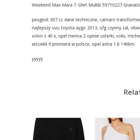
Weekend Max Mara T-Shirt Multib 59710227 Granatow
peugeot 307 cc dane techniczne, camaro transformers,
najlepszy suv, toyota aygo 2013, ufg czynny żal, ob
volvo s 40 ii, opel meriva 2 opinie usterki, solis, mi
wściekli 9 premiera w polsce, opel astra 1.8 140km
yyyyy
Rela