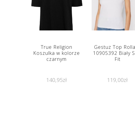
True Religion
Gestuz Top Roll
Koszulka w kolorze
10905392 Biały S
czarnym
Fit
140,95
zł
119,00
zł