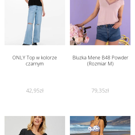
ONLY Top w kolorze
Bluzka Mene B48 Powder
czarnym
(Rozmiar M)
42,95
zł
79,35
zł