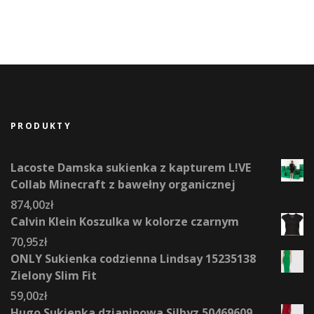
PRODUKTY
Lacoste Damska sukienka z kapturem L!VE
Collab Minecraft z bawełny organicznej
874,00
zł
Calvin Klein Koszulka w kolorze czarnym
70,95
zł
ONLY Sukienka codzienna Lindsay 15235138
Zielony Slim Fit
59,00
zł
Hugo Sukienka dzianinowa Silbyz 50469609