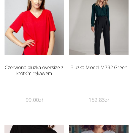
Czerwona bluzka oversize z
Bluzka Model M732 Green
krótkim rękawem
99,00
zł
152,83
zł