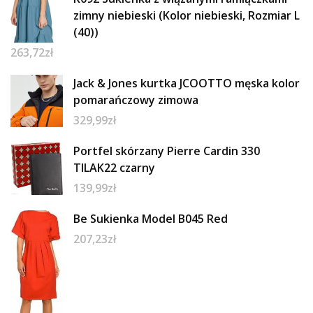
zimny niebieski (Kolor niebieski, Rozmiar L
(40))
263,72
zł
Jack & Jones kurtka JCOOTTO męska kolor
pomarańczowy zimowa
329,99
zł
Portfel skórzany Pierre Cardin 330
TILAK22 czarny
139,99
zł
Be Sukienka Model B045 Red
207,23
zł