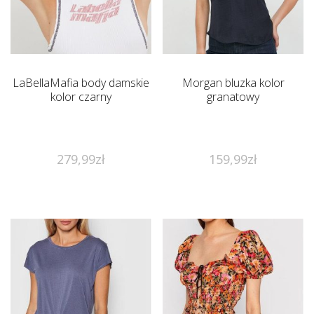
LaBellaMafia body damskie
Morgan bluzka kolor
kolor czarny
granatowy
279,99
zł
159,99
zł