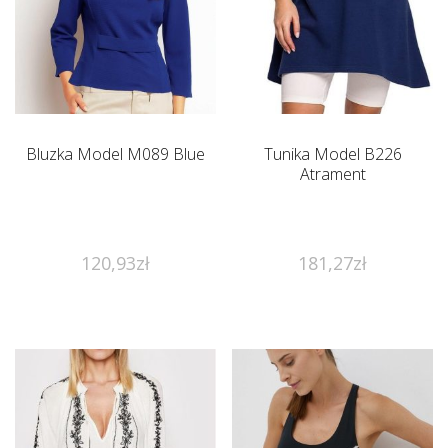
Bluzka Model M089 Blue
Tunika Model B226
Atrament
120,93
zł
181,27
zł