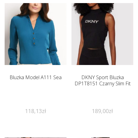
Bluzka Model A111 Sea
DKNY Sport Bluzka
DP1T8151 Czarny Slim Fit
118,13
zł
189,00
zł