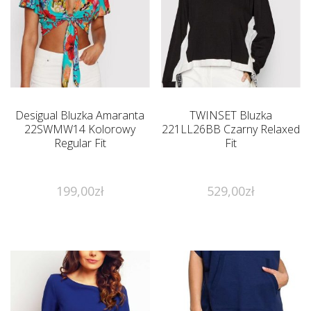
Desigual Bluzka Amaranta
TWINSET Bluzka
22SWMW14 Kolorowy
221LL26BB Czarny Relaxed
Regular Fit
Fit
199,00
zł
529,00
zł