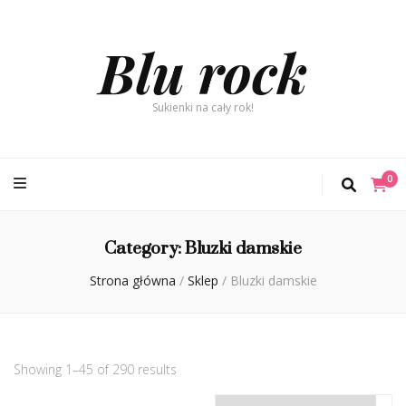
Blu rock
Sukienki na cały rok!
0
Category:
Bluzki damskie
Strona główna
/
Sklep
/
Bluzki damskie
Showing 1–45 of 290 results