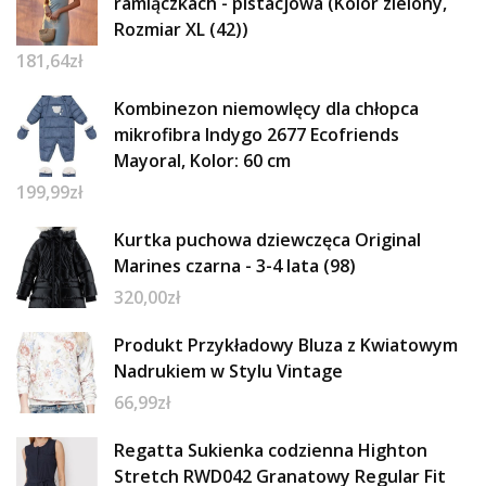
ramiączkach - pistacjowa (Kolor zielony,
Rozmiar XL (42))
181,64
zł
Kombinezon niemowlęcy dla chłopca
mikrofibra Indygo 2677 Ecofriends
Mayoral, Kolor: 60 cm
199,99
zł
Kurtka puchowa dziewczęca Original
Marines czarna - 3-4 lata (98)
320,00
zł
Produkt Przykładowy Bluza z Kwiatowym
Nadrukiem w Stylu Vintage
66,99
zł
Regatta Sukienka codzienna Highton
Stretch RWD042 Granatowy Regular Fit