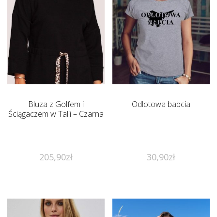
Bluza z Golfem i
Odlotowa babcia
Ściągaczem w Talii – Czarna
205,90
zł
30,90
zł