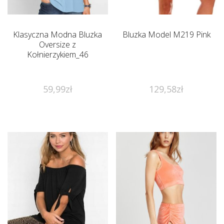
Klasyczna Modna Bluzka
Bluzka Model M219 Pink
Oversize z
Kołnierzykiem_46
59,99
zł
129,58
zł