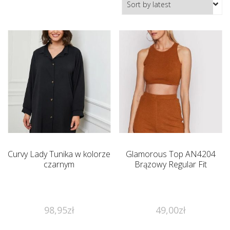
Curvy Lady Tunika w kolorze
Glamorous Top AN4204
czarnym
Brązowy Regular Fit
98,95
zł
49,00
zł