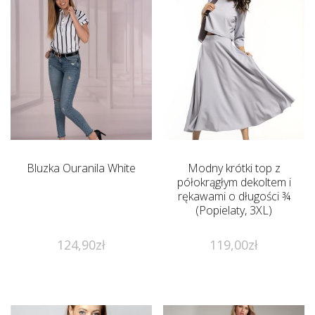
Bluzka Ouranila White
Modny krótki top z
półokrągłym dekoltem i
rękawami o długości ¾
(Popielaty, 3XL)
124,90
zł
119,00
zł