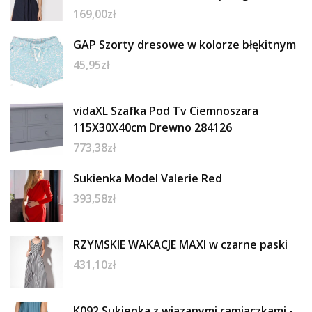
169,00
zł
GAP Szorty dresowe w kolorze błękitnym
45,95
zł
vidaXL Szafka Pod Tv Ciemnoszara
115X30X40cm Drewno 284126
773,38
zł
Sukienka Model Valerie Red
393,58
zł
RZYMSKIE WAKACJE MAXI w czarne paski
431,10
zł
K092 Sukienka z wiązanymi ramiączkami -