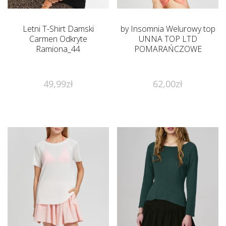
Letni T-Shirt Damski
by Insomnia Welurowy top
Carmen Odkryte
UNNA TOP LTD
Ramiona_44
POMARAŃCZOWE
49,99
zł
62,00
zł