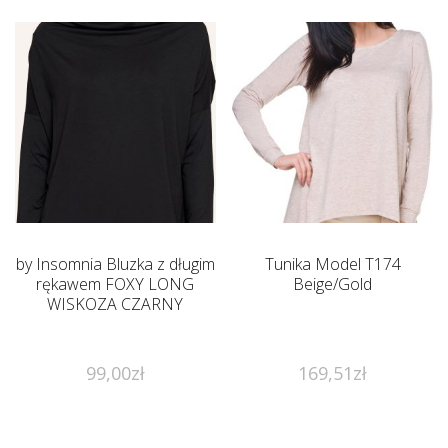
by Insomnia Bluzka z długim
Tunika Model T174
rękawem FOXY LONG
Beige/Gold
WISKOZA CZARNY
99,00
zł
169,51
zł