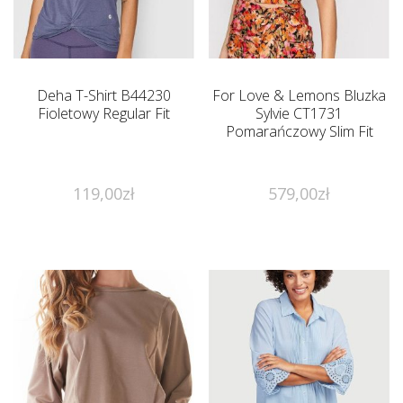
Deha T-Shirt B44230
For Love & Lemons Bluzka
Fioletowy Regular Fit
Sylvie CT1731
Pomarańczowy Slim Fit
119,00
zł
579,00
zł