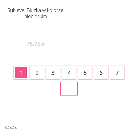
Sublevel Bluzka w kolorze
niebieskim
75,95
zł
1
2
3
4
5
6
7
→
zzzzz