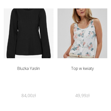
Bluzka Yaslin
Top w kwiaty
84,00
zł
49,99
zł