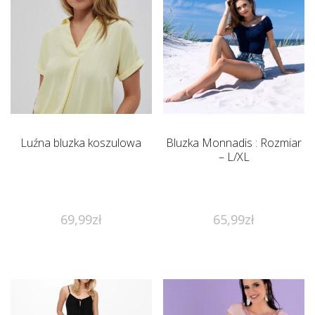
Luźna bluzka koszulowa
Bluzka Monnadis : Rozmiar
– L/XL
69,99
zł
65,99
zł