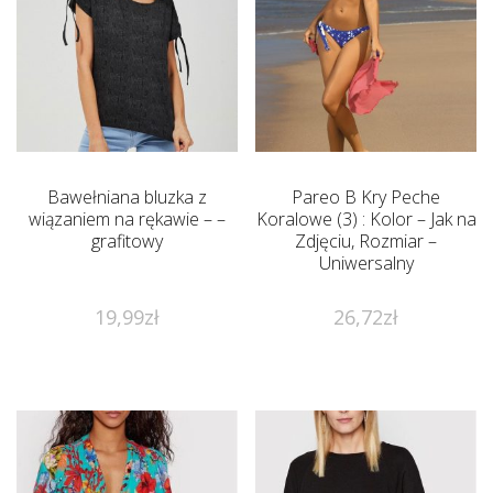
Bawełniana bluzka z
Pareo B Kry Peche
wiązaniem na rękawie – –
Koralowe (3) : Kolor – Jak na
grafitowy
Zdjęciu, Rozmiar –
Uniwersalny
19,99
zł
26,72
zł