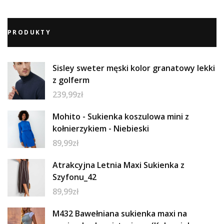
PRODUKTY
Sisley sweter męski kolor granatowy lekki
z golferm
239,99
zł
Mohito - Sukienka koszulowa mini z
kołnierzykiem - Niebieski
89,99
zł
Atrakcyjna Letnia Maxi Sukienka z
Szyfonu_42
89,99
zł
M432 Bawełniana sukienka maxi na