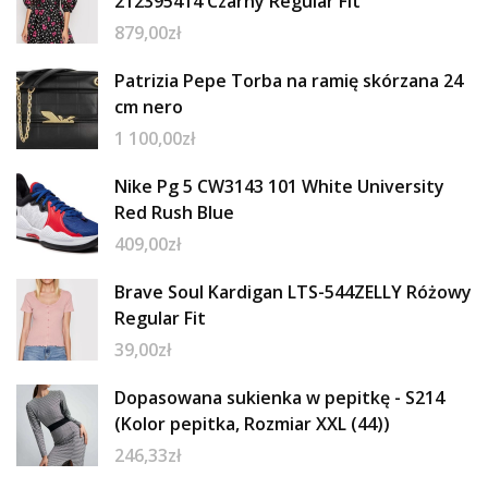
212395414 Czarny Regular Fit
879,00
zł
Patrizia Pepe Torba na ramię skórzana 24
cm nero
1 100,00
zł
Nike Pg 5 CW3143 101 White University
Red Rush Blue
409,00
zł
Brave Soul Kardigan LTS-544ZELLY Różowy
Regular Fit
39,00
zł
Dopasowana sukienka w pepitkę - S214
(Kolor pepitka, Rozmiar XXL (44))
246,33
zł