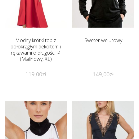
Modny krótki top z
Sweter welurowy
półokrągłym dekoltem i
rękawami o długości ¾
(Malinowy, XL)
119,00
zł
149,00
zł