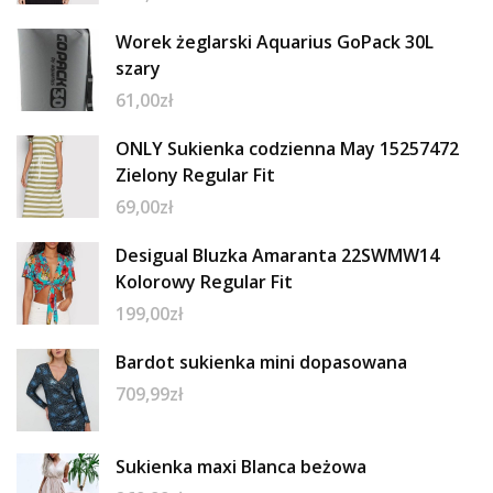
Worek żeglarski Aquarius GoPack 30L
szary
61,00
zł
ONLY Sukienka codzienna May 15257472
Zielony Regular Fit
69,00
zł
Desigual Bluzka Amaranta 22SWMW14
Kolorowy Regular Fit
199,00
zł
Bardot sukienka mini dopasowana
709,99
zł
Sukienka maxi Blanca beżowa