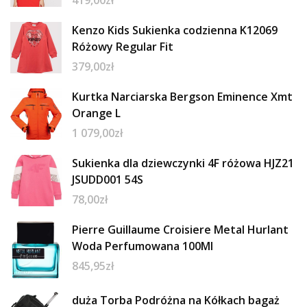
419,00
zł
Kenzo Kids Sukienka codzienna K12069
Różowy Regular Fit
379,00
zł
Kurtka Narciarska Bergson Eminence Xmt
Orange L
1 079,00
zł
Sukienka dla dziewczynki 4F różowa HJZ21
JSUDD001 54S
78,00
zł
Pierre Guillaume Croisiere Metal Hurlant
Woda Perfumowana 100Ml
845,95
zł
duża Torba Podróżna na Kółkach bagaż