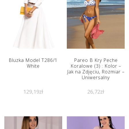
Bluzka Model T286/1
Pareo B Kry Peche
White
Koralowe (3) : Kolor –
Jak na Zdjęciu, Rozmiar –
Uniwersalny
129,19
zł
26,72
zł