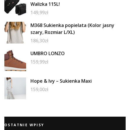
Walizka 115L!
149,99
zł
M368 Sukienka popielata (Kolor jasny
szary, Rozmiar L/XL)
186,30
zł
UMBRO LONZO
159,99
zł
Hope & Ivy – Sukienka Maxi
159,00
zł
OSTATNIE WPISY