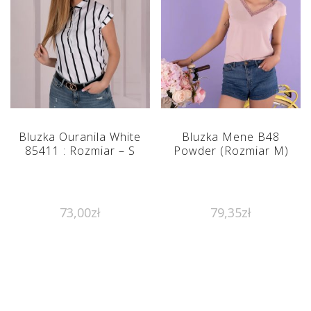
Bluzka Ouranila White
Bluzka Mene B48
85411 : Rozmiar – S
Powder (Rozmiar M)
73,00
zł
79,35
zł