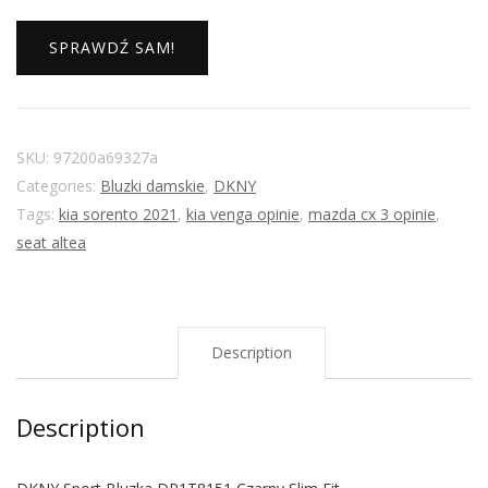
SPRAWDŹ SAM!
SKU:
97200a69327a
Categories:
Bluzki damskie
,
DKNY
Tags:
kia sorento 2021
,
kia venga opinie
,
mazda cx 3 opinie
,
seat altea
Description
Description