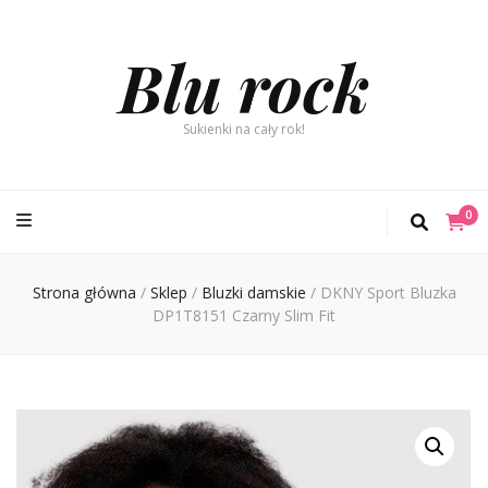
Blu rock
Sukienki na cały rok!
0
Strona główna
/
Sklep
/
Bluzki damskie
/
DKNY Sport Bluzka
DP1T8151 Czarny Slim Fit