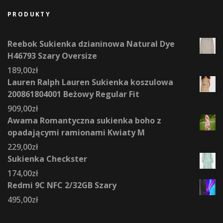
PRODUKTY
Reebok Sukienka dzianinowa Natural Dye
H46793 Szary Oversize
189,00
zł
Lauren Ralph Lauren Sukienka koszulowa
200861804001 Beżowy Regular Fit
909,00
zł
Awama Romantyczna sukienka boho z
opadającymi ramionami Kwiaty M
229,00
zł
Sukienka Checkster
174,00
zł
Redmi 9C NFC 2/32GB Szary
495,00
zł