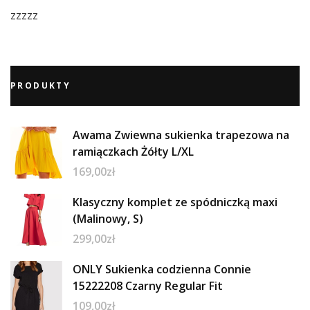
zzzzz
PRODUKTY
Awama Zwiewna sukienka trapezowa na
ramiączkach Żółty L/XL
169,00
zł
Klasyczny komplet ze spódniczką maxi
(Malinowy, S)
299,00
zł
ONLY Sukienka codzienna Connie
15222208 Czarny Regular Fit
109,00
zł