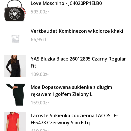
Love Moschino - JC4020PP1ELB0
593,00
zł
Vertbaudet Kombinezon w kolorze khaki
66,95
zł
YAS Bluzka Blace 26012895 Czarny Regular
Fit
109,00
zł
Moe Dopasowana sukienka z długim
rękawem i golfem Zielony L
159,00
zł
Lacoste Sukienka codzienna LACOSTE-
EF5473 Czerwony Slim Fitq