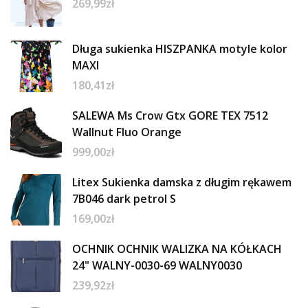
269,99
zł
Długa sukienka HISZPANKA motyle kolor
MAXI
180,41
zł
SALEWA Ms Crow Gtx GORE TEX 7512
Wallnut Fluo Orange
999,00
zł
Litex Sukienka damska z długim rękawem
7B046 dark petrol S
169,00
zł
OCHNIK OCHNIK WALIZKA NA KÓŁKACH
24" WALNY-0030-69 WALNY0030
239,92
zł