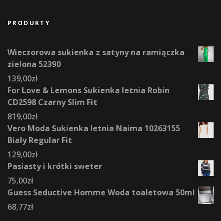
PRODUKTY
Wieczorowa sukienka z satyny na ramiączka
zielona 52390
139,00
zł
For Love & Lemons Sukienka letnia Robin
CD2598 Czarny Slim Fit
819,00
zł
Vero Moda Sukienka letnia Naima 10263155
Biały Regular Fit
129,00
zł
Pasiasty i krótki sweter
75,00
zł
Guess Seductive Homme Woda toaletowa 50ml
68,77
zł