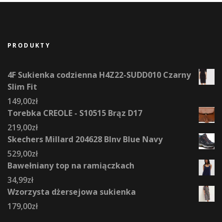
PRODUKTY
4F Sukienka codzienna H4Z22-SUDD010 Czarny
Slim Fit
149,00
zł
Torebka CREOLE - S10515 Brąz D17
219,00
zł
Skechers Millard 204628 Blnv Blue Navy
529,00
zł
Bawełniany top na ramiączkach
34,99
zł
Wzorzysta dżersejowa sukienka
179,00
zł