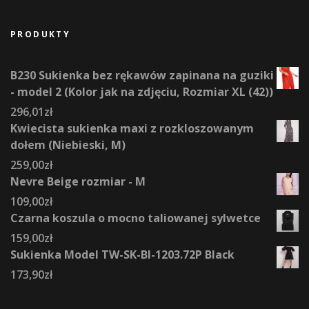
PRODUKTY
B230 Sukienka bez rękawów zapinana na guziki
- model 2 (Kolor jak na zdjęciu, Rozmiar XL (42))
296,01
zł
Kwiecista sukienka maxi z rozkloszowanym
dołem (Niebieski, M)
259,00
zł
Nevre Beige rozmiar - M
109,00
zł
Czarna koszula o mocno taliowanej sylwetce
159,00
zł
Sukienka Model TW-SK-BI-1203.72P Black
173,90
zł